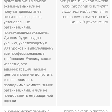
будет включен в список
הדרישות המקצועיות. כמו כן ידוע
экзаменуемых или не
לתלמיד/ה כי הנהלת ניומן סנטר
получит диплом из-за
תהיה רשאית למנוע ממנו לגשת
невыполнения правил,
למבחנים מטעם הרשות הבוחנת
установленных
ו/או לא להעניק לו ציון מגן.
организациями,
принимающими экзамены.
Диплом будет выдан
ученику, участвующему в
80% уроков и выполнявшему
все профессиональные
требования. Ученику также
известно, что
администрация Ньюмен
центра вправе не допустить
его на экзамены,
проводимые компетентными
организациями, и /или не
предоставить ему защитной
оценки.
5. Ученик может перейти с
5. לתלמיד מותר לעבור מקורס