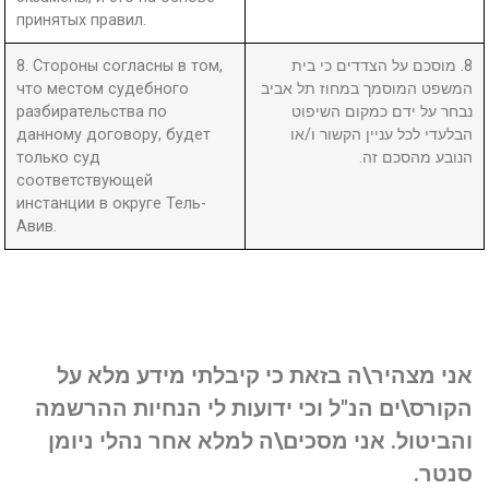
принятых правил.
8. Стороны согласны в том,
8. מוסכם על הצדדים כי בית
что местом судебного
המשפט המוסמך במחוז תל אביב
разбирательства по
נבחר על ידם כמקום השיפוט
данному договору, будет
הבלעדי לכל עניין הקשור ו/או
только суд
הנובע מהסכם זה.
соответствующей
инстанции в округе Тель-
Авив.
אני מצהיר\ה בזאת כי קיבלתי מידע מלא על
הקורס\ים הנ"ל וכי ידועות לי הנחיות ההרשמה
והביטול. אני מסכים\ה למלא אחר נהלי ניומן
סנטר.