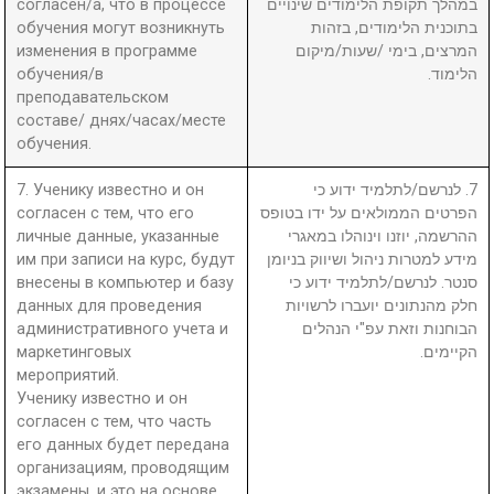
согласен/а, что в процессе
במהלך תקופת הלימודים שינויים
обучения могут возникнуть
בתוכנית הלימודים, בזהות
изменения в программе
המרצים, בימי /שעות/מיקום
обучения/в
הלימוד.
преподавательском
составе/ днях/часах/месте
обучения.
7. Ученику известно и он
7. לנרשם/לתלמיד ידוע כי
согласен с тем, что его
הפרטים הממולאים על ידו בטופס
личные данные, указанные
ההרשמה, יוזנו וינוהלו במאגרי
им при записи на курс, будут
מידע למטרות ניהול ושיווק בניומן
внесены в компьютер и базу
סנטר. לנרשם/לתלמיד ידוע כי
данных для проведения
חלק מהנתונים יועברו לרשויות
административного учета и
הבוחנות וזאת עפ"י הנהלים
маркетинговых
הקיימים.
мероприятий.
Ученику известно и он
согласен с тем, что часть
его данных будет передана
организациям, проводящим
экзамены, и это на основе