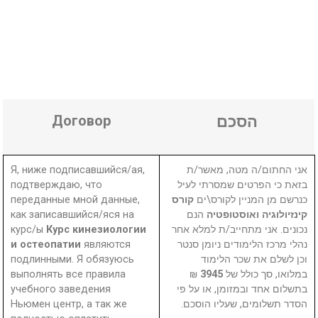
Договор
הסכם
Я, ниже подписавшийся/ая,
אני החתום/ה מטה, מאשר/ת
подтверждаю, что
בזאת כי הפרטים שמסרתי לעיל
переданные мной данные,
קורס
כנרשם מן המניין לקורס\ים
как записавшийся/яся на
הנם
קינזיולוגיה ואוסטופטיה
курс/ы
Курс кинезиологии
נכונים. אני מתחייב/ת למלא אחר
и остеопатии
являются
נהלי מרכז הלימודים ניומן סנטר
подлинными. Я обязуюсь
וכן לשלם את שכר הלימוד
выполнять все правила
₪
3945
במלואו, סך כולל של
учебного заведения
בתשלום אחד ובמזומן, או על פי
Ньюмен центр, а так же
הסדר תשלומים, שעליו הוסכם.