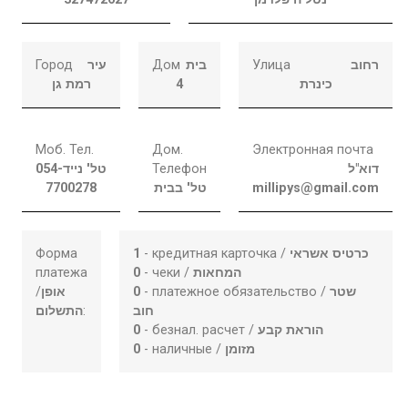
Город
עיר
Дом
בית
Улица
רחוב
רמת גן
4
כינרת
Моб. Тел.
Дом.
Электронная почта
054-
טל' נייד
Телефон
דוא"ל
7700278
טל' בבית
millipys@gmail.com
Форма
1
- кредитная карточка /
כרטיס אשראי
платежа
0
- чеки /
המחאות
/
אופן
0
- платежное обязательство /
שטר
התשלום
:
חוב
0
- безнал. расчет /
הוראת קבע
0
- наличные /
מזומן