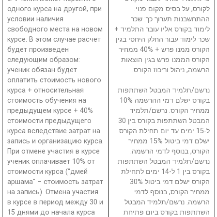
одного курса на другой, при
לקורס, על בסיס מקום פנוי.
условии наличия
ההתחשבנות תערוך כך: שכר
свободного места на новом
לימוד בקורס אליו עובר התלמיד +
курсе. В этом случае расчет
שכר לימוד עבור החלק היחסי בגין
будет произведен
הקורס ממנו פרש + 40% ממחיר
следующим образом:
הקורס הממנו פרש בגין הוצאות
ученик обязан будет
הרשמה, ניהול וריכוז הקורס.
оплатить стоимость нового
курса + относительная
נרשם/תלמיד המבטל השתתפות
стоимость обучения на
בקורס ישלם דמי ההרשמה 10%
предыдущем курсе + 40%
ממחיר הקורס. נרשם/תלמיד
стоимости предыдущего
המבטל השתתפות בקורס בין 30
курса вследствие затрат на
ל-15 ימים עד יום תחילת הקורס
запись и организацию курса.
ישלם דמי ביטול 15% ממחיר
При отмене участия в курсе
הקורס, בנוסף לדמי הרשמה.
ученик оплачивает 10% от
נרשם/תלמיד המבטל השתתפות
стоимости курса ("дмей
בקורס בין 1 ל-14 ימים לתחילת
аршама" – стоимость затрат
הקורס ישלם דמי ביטול 30%
на запись). Отмена участия
ממחיר הקורס, בנוסף לדמי
в курсе в период между 30 и
הרשמה. נרשם/תלמיד המבטל
15 днями до начала курса
השתתפות בקורס ביום פתיחת