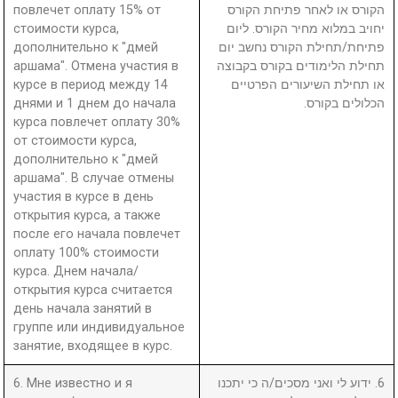
повлечет оплату 15% от
הקורס או לאחר פתיחת הקורס
стоимости курса,
יחויב במלוא מחיר הקורס. ליום
дополнительно к "дмей
פתיחת/תחילת הקורס נחשב יום
аршама". Отмена участия в
תחילת הלימודים בקורס בקבוצה
курсе в период между 14
או תחילת השיעורים הפרטיים
днями и 1 днем до начала
הכלולים בקורס.
курса повлечет оплату 30%
от стоимости курса,
дополнительно к "дмей
аршама". В случае отмены
участия в курсе в день
открытия курса, а также
после его начала повлечет
оплату 100% стоимости
курса. Днем начала/
открытия курса считается
день начала занятий в
группе или индивидуальное
занятие, входящее в курс.
6. Мне известно и я
6. ידוע לי ואני מסכים/ה כי יתכנו