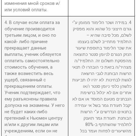
изменения мной сроков и/
или условий оплаты.
4. В случае если оплата за
4. במידה ושכר הלימוד ממומן ע"י
обучение производится
גורם חיצוני כל שהוא והוא מפסיק
третьим лицом, и оно по
לשלם, מכל סיבה שהיא –
какой- либо причине
התלמיד מתחייב לשלם בעצמו
прекращает данные
את שכר הלימוד בתוספת שיעור
выплаты, ученик обязуется
הנזק הנגרם לניומן סנטר כתוצאה
оплатить самостоятельно
מהפסקת תשלום זה. התלמיד/ה
стоимость обучения, а
מצהיר/ה בזאת כי הובהרו לו תנאי
также возместить весь
הרשות הבוחנת לגבי הרשאה
ущерб, связанный с
לגשת לבחינות. לא יהיו לו תביעות
прекращением оплаты.
כלשהן כלפי ניומן סנטר ו/או
Ученик подтверждает, что
אחרים אם לא יכלול ברשימת
ему разъяснены правила
הנבחנים מטעם המוסד או אם לא
допуска на экзамены. У него
יקבל תעודת גמר בשל אי עמידה
не будет каких-либо
בתנאים הנדרשים ע"י הרשות
претензий к Ньюмен центру
הבוחנת. תעודת גמר תוענק
и/или к другим лицам или
לתלמיד שהשתתף ב-80%
учреждениям, если он не
מהשיעורים לפחות ועמד בכל