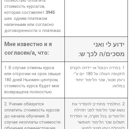
полностью оплатить
стоимость курса/ов,
которая составляет
3945
шек. одним платежом
наличными или согласно
договоренности о платежах.
Мне известно и я
ידוע לי ואני
согласен/а, что:
מסכים/ה לכך ש:
1. В случае отмены курса
1. במידה ויבוטל או יידחה הקורס
или отсрочки на срок свыше
לתקופה העולה על 180 יום ע"י
180 дней Ньюмен центром,
ניומן סנטר, שכר הלימוד יוחזר
стоимость курса будет мне
במלואו.
возвращена полностью.
2. Ученик обязуется
2. התלמיד מתחייב להסדיר את
оплатить стоимость курсов
נושא שכר הלימוד לפני תחילת
до начала обучения. В
הלימודים. בכל מקרה, אי הסדרת
случае неоплаты стоимости
תשלום שכר הלימוד תאפשר
обучения администрация
להנהלת ניומן סנטר למנוע