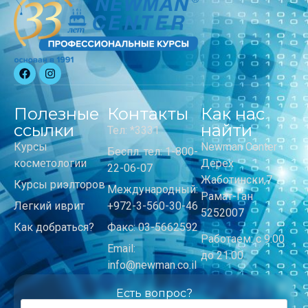
Полезные
Контакты
Как нас
ссылки
найти
Тел: *3331
Курсы
Newman Center
Беспл. тел: 1-800-
косметологии
Дерех
22-06-07
Жаботински,7
Курсы риэлторов
Международный:
Рамат-Ган
Легкий иврит
+972-3-560-30-46
5252007
Как добраться?
Факс: 03-5662592
Работаем: с 9:00
Email:
до 21:00
info@newman.co.il
Есть вопрос?