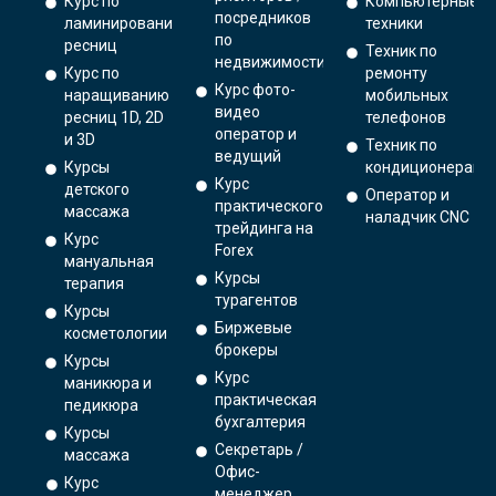
Курс по
Компьютерные
посредников
ламинированию
техники
по
ресниц
Техник по
недвижимости
Курс по
ремонту
Курс фото-
наращиванию
мобильных
видео
ресниц 1D, 2D
телефонов
оператор и
и 3D
Техник по
ведущий
Курсы
кондиционерам
Курс
детского
Оператор и
практического
массажа
наладчик CNC
трейдинга на
Курс
Forex
мануальная
Курсы
терапия
турагентов
Курсы
Биржевые
косметологии
брокеры
Курсы
Курс
маникюра и
практическая
педикюра
бухгалтерия
Курсы
Секретарь /
массажа
Офис-
Курс
менеджер