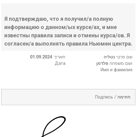
Я подтверждаю, что я получил/а полную
информацию о данном/ых курсе/ах, и мне
известны правила записи и отмены курса/ов. Я
согласен/а выполнять правила Ньюмен центра.
01.09.2024
:תאריך
נטליה
שם פרטי
Дата
פלדמן
ושם משפחה
Имя и фамилия
Подпись /
חתימה