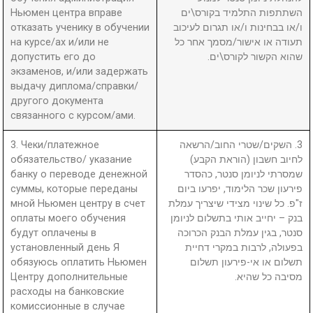
Ньюмен центра вправе
השתתפות התלמיד בקורס\ים
отказать ученику в обучении
ו/או בבחינות ו/או תגרום לעיכוב
на курсе/ах и/или не
תעודה או אישור/מסמך אחר כל
допустить его до
שהוא הקשור לקורס\ים.
экзаменов, и/или задержать
выдачу диплома/справки/
другого документа
связанного с курсом/ами.
3. Чеки/платежное
3. השקים/שטרי החוב/הרשאה
обязательство/ указание
לחיוב חשבון (הוראת הקבע)
банку о переводе денежной
שמסרתי לניומן סנטר, כהסדר
суммы, которые переданы
פירעון שכר הלימוד, יפרעו ביום
мной Ньюмен центру в счет
ז"פ. כל שינוי מצידי שיצריך עמלת
оплаты моего обучения
בנק – יחייב אותי בתשלום לניומן
будут оплачены в
סנטר, בגין עמלת הבנק הכרוכה
установленный день Я
בפעולה, לרבות במקרי דחיית
обязуюсь оплатить Ньюмен
תשלום או אי-פירעון תשלום
Центру дополнительные
מסיבה כל שהיא.
расходы на банковские
комиссионные в случае