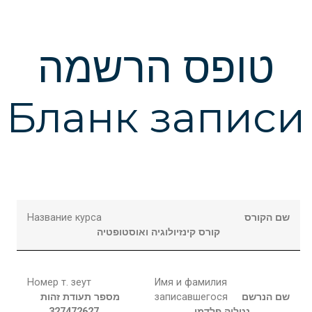
טופס הרשמה
Бланк записи
Название курса
שם הקורס
קורס קינזיולוגיה ואוסטופטיה
Номер т. зеут
Имя и фамилия
מספר תעודת זהות
записавшегося
שם הנרשם
327472627
פלדמן
נטליה