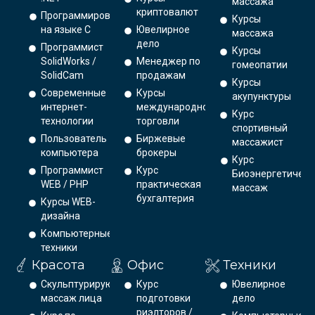
массажа
криптовалют
Программирование
Курсы
на языке С
Ювелирное
массажа
дело
Программист
Курсы
SolidWorks /
Менеджер по
гомеопатии
SolidCam
продажам
Курсы
Современные
Курсы
акупунктуры
интернет-
международной
Курс
технологии
торговли
спортивный
Пользователь
Биржевые
массажист
компьютера
брокеры
Курс
Программист
Курс
Биоэнергетическ
WEB / PHP
практическая
массаж
бухгалтерия
Курсы WEB-
дизайна
Компьютерные
техники
Красота
Офис
Техники
Скульптурирующий
Курс
Ювелирное
массаж лица
подготовки
дело
риэлторов /