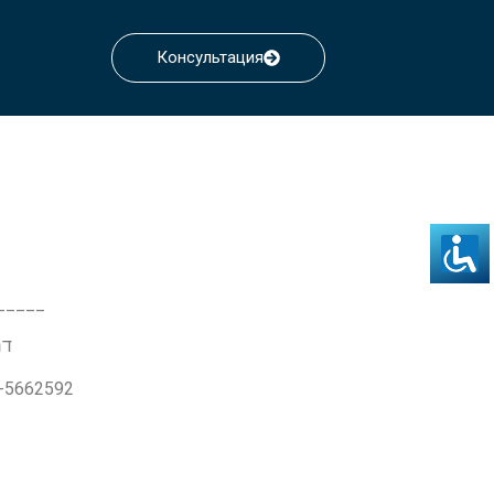
Консультация
_____
דרך ז'בו
3-5662592