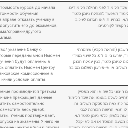
 стоимость курсов до начала
2. ר הלימוד לפני תחילת הלימודים
стоимости обучения
מוד תאפשר להנהלת ניומן סנטר
вправе отказать ученику в
ו בבחינות ו/או תגרום לעיכוב
 допустить его до экзаменов,
 הקשור לקורס\ים
ома/справки/другого
м/ами.
во/ указание банку о
3. ון (הוראת הקבע) שמסרתי
оторые переданы мной Ньюмен
, יפרעו ביום ז"פ. כל שינוי מצידי
бучения будут оплачены в
ם לניומן סנטר, בגין עמלת הבנק
сь оплатить Ньюмен Центру
תשלום או אי-פירעון תשלום מסיבה
анковские комиссионные в
 и/или условий оплаты.
учение производится третьим
4. יצוני כל שהוא והוא מפסיק
причине прекращает данные
חייב לשלם בעצמו את שכר הלימוד
латить самостоятельно
סנטר כתוצאה מהפסקת תשלום זה
возместить весь ущерб,
לו תנאי הרשות הבוחנת לגבי
латы. Ученик подтверждает,
עות כלשהן כלפי ניומן סנטר ו/או
пуска на экзамены. У него не
ם מטעם המוסד או אם לא יקבל
Ньюмен центру и/или к другим
דרשים ע"י הרשות הבוחנת. תעודת