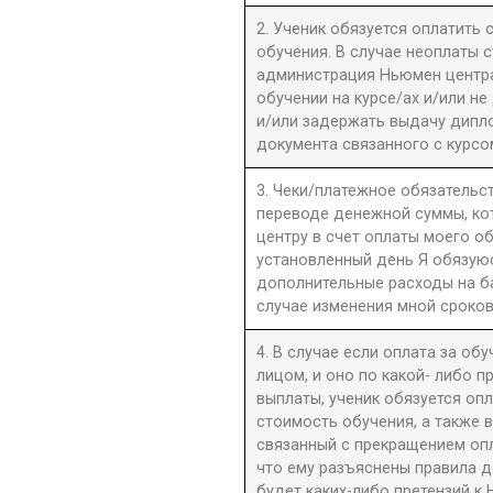
2. Ученик обязуется оплатить
обучения. В случае неоплаты 
администрация Ньюмен центра 
обучении на курсе/ах и/или не
и/или задержать выдачу дипл
документа связанного с курсо
3. Чеки/платежное обязательст
переводе денежной суммы, к
центру в счет оплаты моего о
установленный день Я обязую
дополнительные расходы на б
случае изменения мной сроков
4. В случае если оплата за об
лицом, и оно по какой- либо 
выплаты, ученик обязуется оп
стоимость обучения, а также 
связанный с прекращением оп
что ему разъяснены правила до
будет каких-либо претензий к 