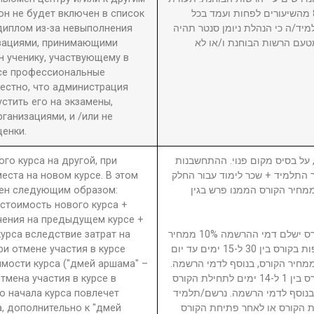
он не будет включен в список
גמר תוענק לתלמיד שהשתתף ב-80% מהשיעורים לפחות ועמד בכל
диплом из-за невыполнения
מיד/ה כי הנהלת ניומן סנטר תהיה
изациями, принимающими
טעם הרשות הבוחנת ו/או לא
 ученику, участвующему в
се профессиональные
вестно, что администрация
стить его на экзамены,
анизациями, и /или не
енки.
ого курса на другой, при
5. ל בסיס מקום פנוי. ההתחשבנות
еста на новом курсе. В этом
בר התלמיד + שכר לימוד עבור החלק
ден следующим образом:
סי בגין הקורס ממנו פרש + 40% ממחיר הקורס הממנו פרש בגין
 стоимость нового курса +
чения на предыдущем курсе +
урса вследствие затрат на
נרשם/תלמיד המבטל השתתפות בקורס ישלם דמי ההרשמה 10% ממחיר
ри отмене участия в курсе
הקורס. נרשם/תלמיד המבטל השתתפות בקורס בין 30 ל-15 ימים עד יום
имости курса ("дмей аршама" –
ילת הקורס ישלם דמי ביטול 15% ממחיר הקורס, בנוסף לדמי הרשמה
Отмена участия в курсе в
נרשם/תלמיד המבטל השתתפות בקורס בין 1 ל-14 ימים לתחילת הקורס
о начала курса повлечет
ממחיר הקורס, בנוסף לדמי הרשמה. נרשם/תלמיד
а, дополнительно к "дмей
 הקורס או לאחר פתיחת הקורס