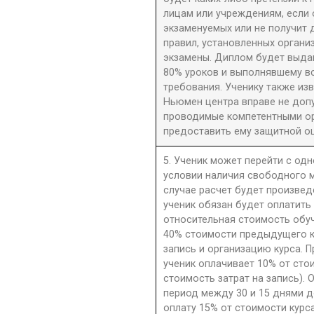
лицам или учреждениям, если 
экзаменуемых или не получит 
правил, установленных орган
экзамены. Диплом будет выдан
80% уроков и выполнявшему в
требования. Ученику также из
Ньюмен центра вправе не допу
проводимые компетентными орг
предоставить ему защитной оц
5. Ученик может перейти с одн
условии наличия свободного м
случае расчет будет произве
ученик обязан будет оплатить
относительная стоимость обу
40% стоимости предыдущего к
запись и организацию курса. П
ученик оплачивает 10% от сто
стоимость затрат на запись). 
период между 30 и 15 днями д
оплату 15% от стоимости курс