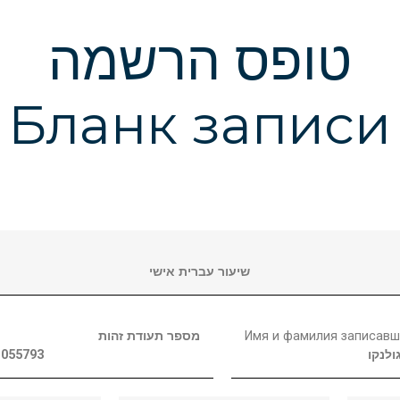
טופס הרשמה
Бланк записи
שיעור עברית אישי
מספר תעודת זהות
Имя и фамилия записавш
055793
גולנקו