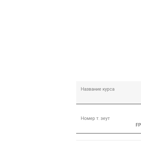
Название курса
Номер т. зеут
FP