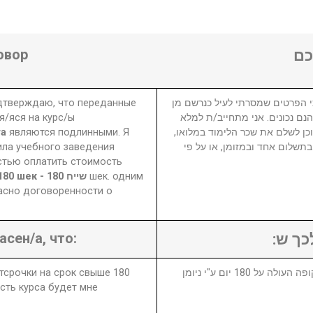
овор
ם
одтверждаю, что переданные
 הפרטים שמסרתי לעיל כנרשם מן
я/яся на курс/ы
הנם נכונים. אני מתחייב/ת למלא
та
являются подлинными. Я
 וכן לשלם את שכר הלימוד במלואו
ила учебного заведения
₪ לום אחד ובמזומן, או על פי
стью оплатить стоимость
180 шек - 180 שייח
шек. одним
асно договоренности о
асен/а, что:
לכך ש
отсрочки на срок свыше 180
1. במידה ויבוטל או יידחה הקורס לתקופה העולה על 180 יום ע"י ניומן
сть курса будет мне