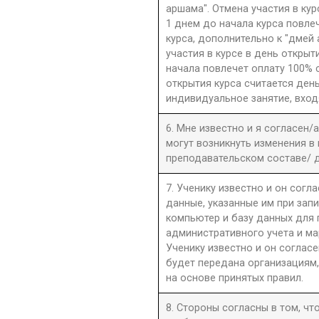
аршама". Отмена участия в ку
1 днем до начала курса повле
курса, дополнительно к "дмей
участия в курсе в день открыти
начала повлечет оплату 100% 
открытия курса считается день
индивидуальное занятие, вход
6. Мне известно и я согласен/
могут возникнуть изменения в
преподавательском составе/ д
7. Ученику известно и он согла
данные, указанные им при запи
компьютер и базу данных для
административного учета и ма
Ученику известно и он согласе
будет передана организациям,
на основе принятых правил.
8. Стороны согласны в том, ч