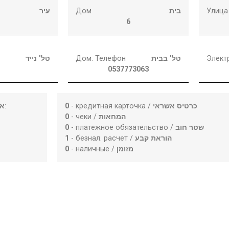
עיר
Дом
בית
Улица
6
טל' נייד
Дом. Телефон
טל' בבית
Элект
0537773063
או
:
0
- кредитная карточка /
כרטיס אשראי
0
- чеки /
המחאות
0
- платежное обязательство /
שטר חוב
1
- безнал. расчет /
הוראת קבע
0
- наличные /
מזומן