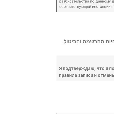
разбирательства по данному д
соответствующей инстанции в 
נחיות ההרשמה והביטול
Я подтверждаю, что я п
правила записи и отмен