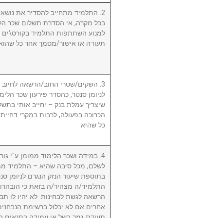
התלמיד מתחייב להסדיר את נושא שכ.
בכל מקרה, אי הסדרת תשלום שכר הלי
למנוע השתתפות התלמיד בקורס\ים ו/א
תעודה או אישור/מסמך אחר כל שהוא.
השקים/שטרי החוב/הרשאה לחיוב חשב
לניומן סנטר, כהסדר פירעון שכר הלימוד
שיצריך עמלת בנק – יחייב אותי בתשלו
הכרוכה בפעולה, לרבות במקרי דחיית 
כל שהיא.
במידה ושכר הלימוד ממומן ע"י גורם ח
לשלם, מכל סיבה שהיא – התלמיד מת
בתוספת שיעור הנזק הנגרם לניומן .
התלמיד/ה מצהיר/ה בזאת כי הובהרו 
הרשאה לגשת לבחינות. לא יהיו לו תבי
אחרים אם לא יכלול ברשימת הנבחני
תעודת גמר בשל אי עמידה בתנאים הנ