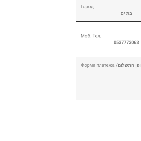
Город
בת ים
Моб. Тел.
0537773063
Форма платежа /
פן התשלום