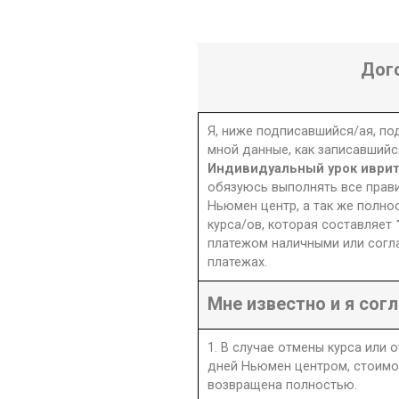
Дог
Я, ниже подписавшийся/ая, п
мной данные, как записавшийс
Индивидуальный урок иври
обязуюсь выполнять все прав
Ньюмен центр, а так же полно
курса/ов, которая составляет
платежом наличными или согл
платежах.
Мне известно и я согл
1. В случае отмены курса или 
дней Ньюмен центром, стоимо
возвращена полностью.