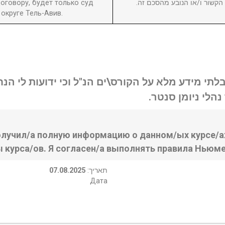
оговору, будет только суд
ן הקשור ו/או הנובע מהסכם זה
округе Тель-Авив.
בלתי מידע מלא על הקורס\ים הנ"ל וכי ידועות לי ה
נהלי ניומן סנטר
олучил/а полную информацию о данном/ых курсе/ах
ы курса/ов. Я согласен/а выполнять правила Ньюме
07.08.2025
:תאריך
Дата