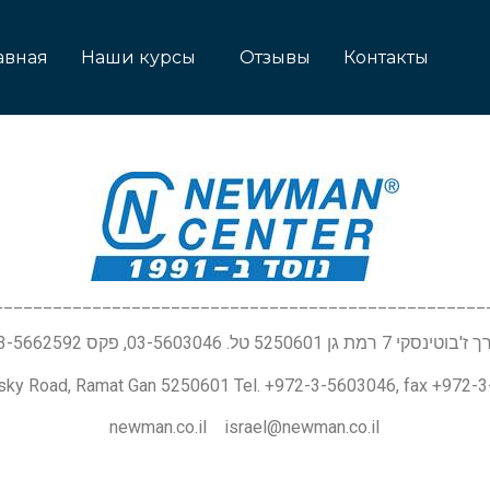
авная
Наши курсы
Отзывы
Контакты
__________________________________________________
טינסקי 7 רמת גן 5250601 טל. 03-5603046, פקס 03-5662592
nsky Road, Ramat Gan 5250601 Tel. +972-3-5603046, fax +972-
newman.co.il israel@newman.co.il