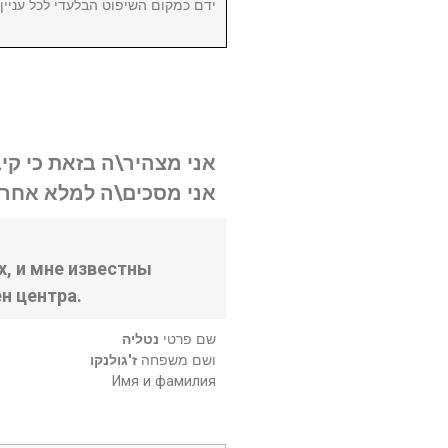
ידם כמקום השיפוט הבלעדי לכל עניי.
אני מצהיר\ה בזאת כי קי.
אני מסכים\ה למלא אחר .
, и мне известны
н центра.
שם פרטי
נטליה
ושם משפחה
ז'גולנקו
Имя и фамилия