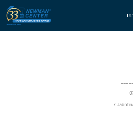
Гл
____
7 Jaboti