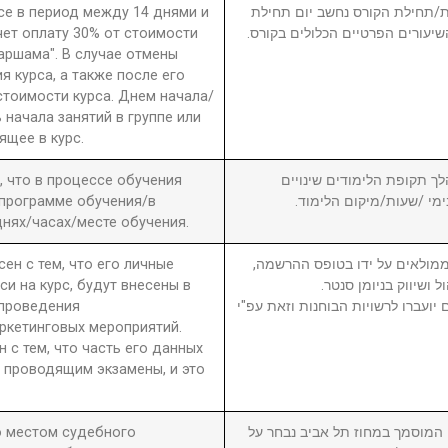
рсе в период между 14 днями и
חת/תחילת הקורס נחשב יום תחילת
чет оплату 30% от стоимости
שיעורים הפרטיים הכלולים בקורס
 аршама". В случае отмены
я курса, а также после его
стоимости курса. Днем начала/
 начала занятий в группе или
ящее в курс.
а, что в процессе обучения
6. ך תקופת הלימודים שינויים
 программе обучения/в
בימי /שעות/מיקום הלימוד
нях/часах/месте обучения.
сен с тем, что его личные
7. מולאים על ידו בטופס ההרשמה
си на курс, будут внесены в
ול ושיווק בניומן סנטר
 проведения
יועברו לרשויות הבוחנות וזאת עפ"י
ркетинговых мероприятий.
н с тем, что часть его данных
 проводящим экзамены, и это
то местом судебного
8. וסמך במחוז תל אביב נבחר על