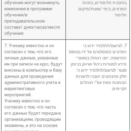
обучения могут возникнуть
בתוכנית הלימודים, בזהות
изменения в программе
המרצים, בימי /שעות/מיקום
обучения/в
הלימוד.
преподавательском
составе/ днях/часах/месте
обучения.
7. Ученику известно и он
7. לנרשם/לתלמיד ידוע כי
согласен с тем, что его
הפרטים הממולאים על ידו בטופס
личные данные, указанные
ההרשמה, יוזנו וינוהלו במאגרי
им при записи на курс, будут
מידע למטרות ניהול ושיווק בניומן
внесены в компьютер и базу
סנטר. לנרשם/לתלמיד ידוע כי
данных для проведения
חלק מהנתונים יועברו לרשויות
административного учета и
הבוחנות וזאת עפ"י הנהלים
маркетинговых
הקיימים.
мероприятий.
Ученику известно и он
согласен с тем, что часть
его данных будет передана
организациям, проводящим
экзамены, и это на основе