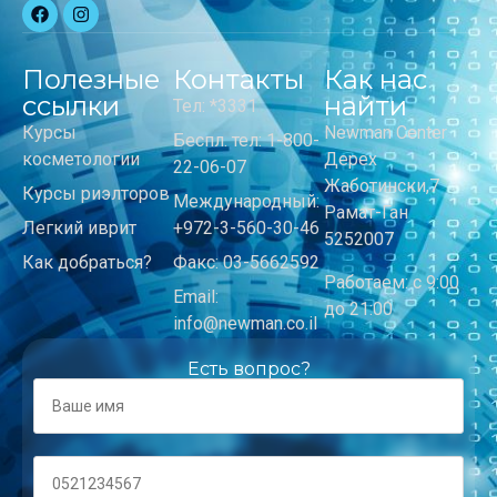
Полезные
Контакты
Как нас
ссылки
найти
Тел: *3331
Курсы
Newman Center
Беспл. тел: 1-800-
косметологии
Дерех
22-06-07
Жаботински,7
Курсы риэлторов
Международный:
Рамат-Ган
Легкий иврит
+972-3-560-30-46
5252007
Как добраться?
Факс: 03-5662592
Работаем: с 9:00
Email:
до 21:00
info@newman.co.il
Есть вопрос?