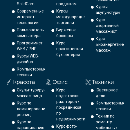
SolidCam
продажам
Курсы
Современные
Курсы
акупунктуры
интернет-
международной
Курс
технологии
торговли
спортивный
Пользователь
Биржевые
массажист
компьютера
брокеры
Курс
Программист
Курс
Биоэнергетическ
WEB / PHP
практическая
массаж
бухгалтерия
Курсы WEB-
дизайна
Компьютерные
техники
Красота
Офис
Техники
Скульптурирующий
Курс
Ювелирное
массаж лица
подготовки
дело
риэлторов /
Курс по
Компьютерные
посредников
ламинированию
техники
по
ресниц
Техник по
недвижимости
Курс по
ремонту
Курс фото-
наращиванию
мобильных