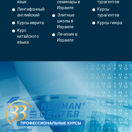
язык
семинары в
турагентов
Израиле
Лингафонный
Курсы
английский
Элитные
турагентов
школы в
Курсы иврита
Курсы гиюра
Израиле
Курс
Лечение в
китайского
Израиле
языка