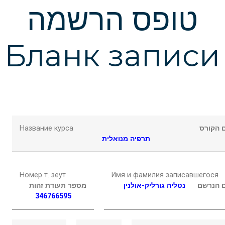
Подчеркнуть ссылки
format_underlined
טופס הרשמה
Выделить ссылки
font_download
Бланк записи
Сбросить
cached
настройки
Название курса
 הקורס
תרפיה מנואלית
Номер т. зеут
Имя и фамилия записавшегося
 הנרשם
נטליה
גורליק-אולנין
מספר תעודת זהות
346766595