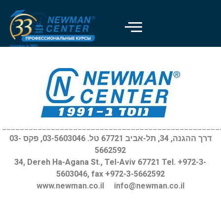
Отключить вспышки
visibility_off
Выделить заголовки
title
Цвет фона
settings
Уменьшить
zoom_out
Увеличить
zoom_in
_________________________________________________
דרך ההגנה, 34, תל-אביב 67721 טל. 03-5603046, פקס 03-
Уменьшить шрифт
remove_circle_outline
5662592
Увеличить шрифт
add_circle_outline
34, Dereh Ha-Agana St., Tel-Aviv 67721 Tel. +972-3-
5603046, fax +972-3-5662592
Читабельный шрифт
spellcheck
www.newman.co.il
info@newman.co.il
Яркий контраст
brightness_high
Темный контраст
brightness_low