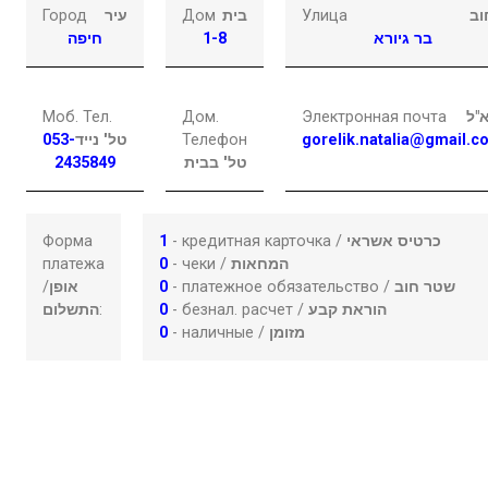
Город
עיר
Дом
בית
Улица
וב
חיפה
1-8
בר גיורא
Моб. Тел.
Дом.
Электронная почта
"ל
053-
טל' נייד
Телефон
gorelik.natalia@gmail.c
2435849
טל' בבית
Форма
1
- кредитная карточка /
כרטיס אשראי
платежа
0
- чеки /
המחאות
/
אופן
0
- платежное обязательство /
שטר חוב
התשלום
:
0
- безнал. расчет /
הוראת קבע
0
- наличные /
מזומן