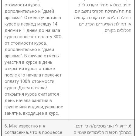
стоимости курса,
יחויב במלוא מחיר הקורס. ליום
дополнительно к "дмей
פתיחת/תחילת הקורס נחשב יום
аршама". Отмена участия в
תחילת הלימודים בקורס בקבוצה
курсе в период между 14
או תחילת השיעורים הפרטיים
днями и 1 днем до начала
הכלולים בקורס.
курса повлечет оплату 30%
от стоимости курса,
дополнительно к "дмей
аршама". В случае отмены
участия в курсе в день
открытия курса, а также
после его начала повлечет
оплату 100% стоимости
курса. Днем начала/
открытия курса считается
день начала занятий в
группе или индивидуальное
занятие, входящее в курс.
6. Мне известно и я
6. ידוע לי ואני מסכים/ה כי יתכנו
согласен/а, что в процессе
במהלך תקופת הלימודים שינויים