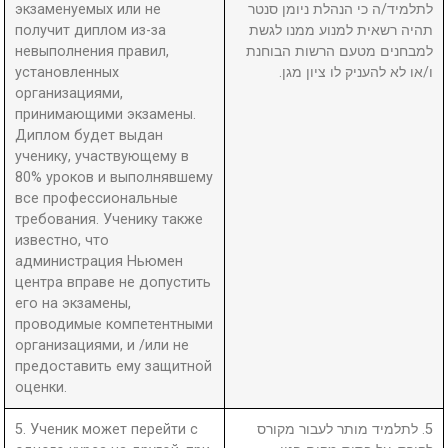
экзаменуемых или не
לתלמיד/ה כי הנהלת ניומן סנטר
получит диплом из-за
תהיה רשאית למנוע ממנו לגשת
невыполнения правил,
למבחנים מטעם הרשות הבוחנת
установленных
ו/או לא להעניק לו ציון מגן.
организациями,
принимающими экзамены.
Диплом будет выдан
ученику, участвующему в
80% уроков и выполнявшему
все профессиональные
требования. Ученику также
известно, что
администрация Ньюмен
центра вправе не допустить
его на экзамены,
проводимые компетентными
организациями, и /или не
предоставить ему защитной
оценки.
5. Ученик может перейти с
5. לתלמיד מותר לעבור מקורס