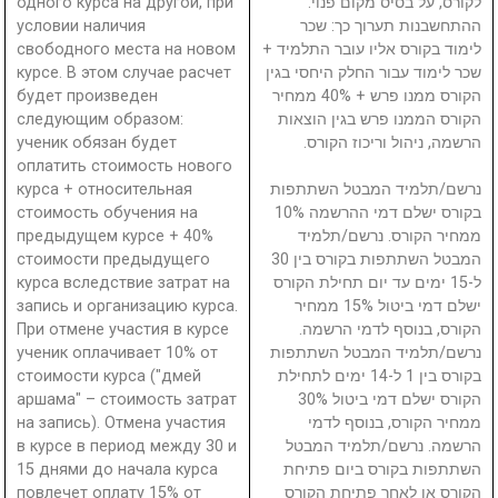
одного курса на другой, при
לקורס, על בסיס מקום פנוי.
условии наличия
ההתחשבנות תערוך כך: שכר
свободного места на новом
לימוד בקורס אליו עובר התלמיד +
курсе. В этом случае расчет
שכר לימוד עבור החלק היחסי בגין
будет произведен
הקורס ממנו פרש + 40% ממחיר
следующим образом:
הקורס הממנו פרש בגין הוצאות
ученик обязан будет
הרשמה, ניהול וריכוז הקורס.
оплатить стоимость нового
курса + относительная
נרשם/תלמיד המבטל השתתפות
стоимость обучения на
בקורס ישלם דמי ההרשמה 10%
предыдущем курсе + 40%
ממחיר הקורס. נרשם/תלמיד
стоимости предыдущего
המבטל השתתפות בקורס בין 30
курса вследствие затрат на
ל-15 ימים עד יום תחילת הקורס
запись и организацию курса.
ישלם דמי ביטול 15% ממחיר
При отмене участия в курсе
הקורס, בנוסף לדמי הרשמה.
ученик оплачивает 10% от
נרשם/תלמיד המבטל השתתפות
стоимости курса ("дмей
בקורס בין 1 ל-14 ימים לתחילת
аршама" – стоимость затрат
הקורס ישלם דמי ביטול 30%
на запись). Отмена участия
ממחיר הקורס, בנוסף לדמי
в курсе в период между 30 и
הרשמה. נרשם/תלמיד המבטל
15 днями до начала курса
השתתפות בקורס ביום פתיחת
повлечет оплату 15% от
הקורס או לאחר פתיחת הקורס