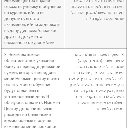
Ньюмен центра вправе
השתתפות התלמיד בקורס\ים
отказать ученику в обучении
ו/או בבחינות ו/או תגרום לעיכוב
на курсе/ах и/или не
תעודה או אישור/מסמך אחר כל
допустить его до
שהוא הקשור לקורס\ים.
экзаменов, и/или задержать
выдачу диплома/справки/
другого документа
связанного с курсом/ами.
3. Чеки/платежное
3. השקים/שטרי החוב/הרשאה
обязательство/ указание
לחיוב חשבון (הוראת הקבע)
банку о переводе денежной
שמסרתי לניומן סנטר, כהסדר
суммы, которые переданы
פירעון שכר הלימוד, יפרעו ביום
мной Ньюмен центру в счет
ז"פ. כל שינוי מצידי שיצריך עמלת
оплаты моего обучения
בנק – יחייב אותי בתשלום לניומן
будут оплачены в
סנטר, בגין עמלת הבנק הכרוכה
установленный день Я
בפעולה, לרבות במקרי דחיית
обязуюсь оплатить Ньюмен
תשלום או אי-פירעון תשלום
Центру дополнительные
מסיבה כל שהיא.
расходы на банковские
комиссионные в случае
изменения мной сроков и/