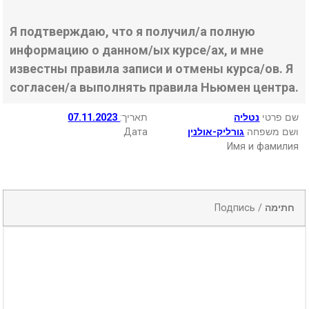
Я подтверждаю, что я получил/а полную
информацию о данном/ых курсе/ах, и мне
известны правила записи и отмены курса/ов. Я
согласен/а выполнять правила Ньюмен центра.
07.11.2023
:תאריך
נטליה
שם פרטי
Дата
גורליק-אולנין
ושם משפחה
Имя и фамилия
Подпись /
חתימה