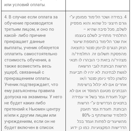
или условий оплаты.
4. В случае если оплата за
4. במידה ושכר הלימוד ממומן ע"י
обучение производится
גורם חיצוני כל שהוא והוא מפסיק
третьим лицом, и оно по
לשלם, מכל סיבה שהיא –
какой- либо причине
התלמיד מתחייב לשלם בעצמו
прекращает данные
את שכר הלימוד בתוספת שיעור
выплаты, ученик обязуется
הנזק הנגרם לניומן סנטר כתוצאה
оплатить самостоятельно
מהפסקת תשלום זה. התלמיד/ה
стоимость обучения, а
מצהיר/ה בזאת כי הובהרו לו תנאי
также возместить весь
הרשות הבוחנת לגבי הרשאה
ущерб, связанный с
לגשת לבחינות. לא יהיו לו תביעות
прекращением оплаты.
כלשהן כלפי ניומן סנטר ו/או
Ученик подтверждает, что
אחרים אם לא יכלול ברשימת
ему разъяснены правила
הנבחנים מטעם המוסד או אם לא
допуска на экзамены. У него
יקבל תעודת גמר בשל אי עמידה
не будет каких-либо
בתנאים הנדרשים ע"י הרשות
претензий к Ньюмен центру
הבוחנת. תעודת גמר תוענק
и/или к другим лицам или
לתלמיד שהשתתף ב-80%
учреждениям, если он не
מהשיעורים לפחות ועמד בכל
будет включен в список
הדרישות המקצועיות. כמו כן ידוע