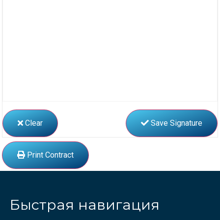
Clear
Save Signature
Print Contract
Быстрая навигация