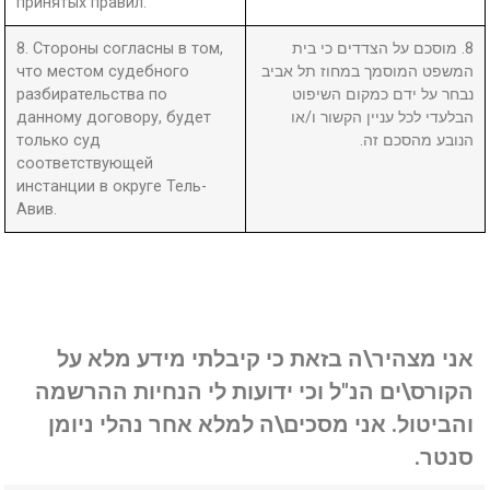
принятых правил.
8. Стороны согласны в том,
8. מוסכם על הצדדים כי בית
что местом судебного
המשפט המוסמך במחוז תל אביב
разбирательства по
נבחר על ידם כמקום השיפוט
данному договору, будет
הבלעדי לכל עניין הקשור ו/או
только суд
הנובע מהסכם זה.
соответствующей
инстанции в округе Тель-
Авив.
אני מצהיר\ה בזאת כי קיבלתי מידע מלא על
הקורס\ים הנ"ל וכי ידועות לי הנחיות ההרשמה
והביטול. אני מסכים\ה למלא אחר נהלי ניומן
סנטר.