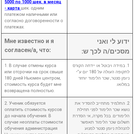
5000 по 1000 шек. в месяц
- карта
шек. одним
платежом наличными или
согласно договоренности о
платежах.
Мне известно и я
ידוע לי ואני
согласен/а, что:
מסכים/ה לכך ש:
1. В случае отмены курса
1. במידה ויבוטל או יידחה הקורס
или отсрочки на срок свыше
לתקופה העולה על 180 יום ע"י
180 дней Ньюмен центром,
ניומן סנטר, שכר הלימוד יוחזר
стоимость курса будет мне
במלואו.
возвращена полностью.
2. Ученик обязуется
2. התלמיד מתחייב להסדיר את
оплатить стоимость курсов
נושא שכר הלימוד לפני תחילת
до начала обучения. В
הלימודים. בכל מקרה, אי הסדרת
случае неоплаты стоимости
תשלום שכר הלימוד תאפשר
обучения администрация
להנהלת ניומן סנטר למנוע