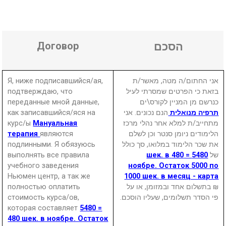
Договор
הסכם
Я, ниже подписавшийся/ая,
אני החתום/ה מטה, מאשר/ת
подтверждаю, что
בזאת כי הפרטים שמסרתי לעיל
переданные мной данные,
כנרשם מן המניין לקורס\ים
как записавшийся/яся на
הנם נכונים. אני
תרפיה מנואלית
курс/ы
Мануальная
מתחייב/ת למלא אחר נהלי מרכז
терапия
являются
הלימודים ניומן סנטר וכן לשלם
подлинными. Я обязуюсь
את שכר הלימוד במלואו, סך כולל
выполнять все правила
5480 = 480 шек. в
של
учебного заведения
ноябре. Остаток 5000 по
Ньюмен центр, а так же
1000 шек. в месяц - карта
полностью оплатить
₪ בתשלום אחד ובמזומן, או על
стоимость курса/ов,
פי הסדר תשלומים, שעליו הוסכם.
которая составляет
5480 =
480 шек. в ноябре. Остаток