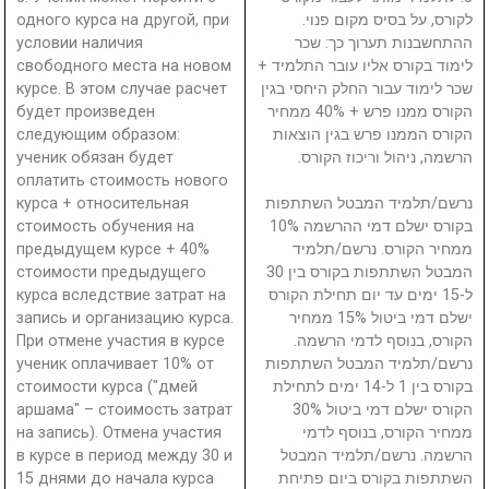
одного курса на другой, при
לקורס, על בסיס מקום פנוי.
условии наличия
ההתחשבנות תערוך כך: שכר
свободного места на новом
לימוד בקורס אליו עובר התלמיד +
курсе. В этом случае расчет
שכר לימוד עבור החלק היחסי בגין
будет произведен
הקורס ממנו פרש + 40% ממחיר
следующим образом:
הקורס הממנו פרש בגין הוצאות
ученик обязан будет
הרשמה, ניהול וריכוז הקורס.
оплатить стоимость нового
курса + относительная
נרשם/תלמיד המבטל השתתפות
стоимость обучения на
בקורס ישלם דמי ההרשמה 10%
предыдущем курсе + 40%
ממחיר הקורס. נרשם/תלמיד
стоимости предыдущего
המבטל השתתפות בקורס בין 30
курса вследствие затрат на
ל-15 ימים עד יום תחילת הקורס
запись и организацию курса.
ישלם דמי ביטול 15% ממחיר
При отмене участия в курсе
הקורס, בנוסף לדמי הרשמה.
ученик оплачивает 10% от
נרשם/תלמיד המבטל השתתפות
стоимости курса ("дмей
בקורס בין 1 ל-14 ימים לתחילת
аршама" – стоимость затрат
הקורס ישלם דמי ביטול 30%
на запись). Отмена участия
ממחיר הקורס, בנוסף לדמי
в курсе в период между 30 и
הרשמה. נרשם/תלמיד המבטל
15 днями до начала курса
השתתפות בקורס ביום פתיחת