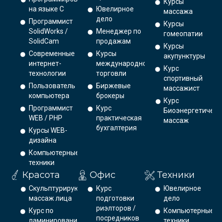
Курсы
на языке С
Ювелирное
массажа
дело
Программист
Курсы
SolidWorks /
Менеджер по
гомеопатии
SolidCam
продажам
Курсы
Современные
Курсы
акупунктуры
интернет-
международной
Курс
технологии
торговли
спортивный
Пользователь
Биржевые
массажист
компьютера
брокеры
Курс
Программист
Курс
Биоэнергетическ
WEB / PHP
практическая
массаж
бухгалтерия
Курсы WEB-
дизайна
Компьютерные
техники
Красота
Офис
Техники
Скульптурирующий
Курс
Ювелирное
массаж лица
подготовки
дело
риэлторов /
Курс по
Компьютерные
посредников
ламинированию
техники