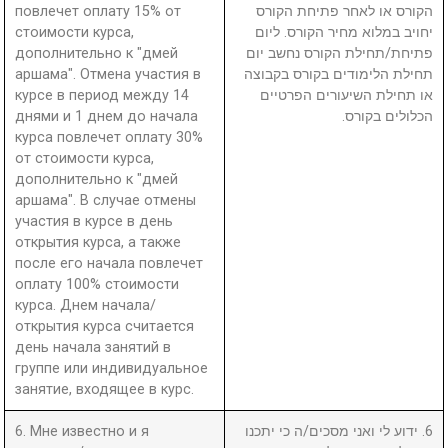
повлечет оплату 15% от
הקורס או לאחר פתיחת הקורס
стоимости курса,
יחויב במלוא מחיר הקורס. ליום
дополнительно к "дмей
פתיחת/תחילת הקורס נחשב יום
аршама". Отмена участия в
תחילת הלימודים בקורס בקבוצה
курсе в период между 14
או תחילת השיעורים הפרטיים
днями и 1 днем до начала
הכלולים בקורס.
курса повлечет оплату 30%
от стоимости курса,
дополнительно к "дмей
аршама". В случае отмены
участия в курсе в день
открытия курса, а также
после его начала повлечет
оплату 100% стоимости
курса. Днем начала/
открытия курса считается
день начала занятий в
группе или индивидуальное
занятие, входящее в курс.
6. Мне известно и я
6. ידוע לי ואני מסכים/ה כי יתכנו