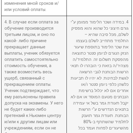
изменения мной сроков и/
или условий оплаты.
4. В случае если оплата за
4. במידה ושכר הלימוד ממומן ע"י
обучение производится
גורם חיצוני כל שהוא והוא מפסיק
третьим лицом, и оно по
לשלם, מכל סיבה שהיא –
какой- либо причине
התלמיד מתחייב לשלם בעצמו
прекращает данные
את שכר הלימוד בתוספת שיעור
выплаты, ученик обязуется
הנזק הנגרם לניומן סנטר כתוצאה
оплатить самостоятельно
מהפסקת תשלום זה. התלמיד/ה
стоимость обучения, а
מצהיר/ה בזאת כי הובהרו לו תנאי
также возместить весь
הרשות הבוחנת לגבי הרשאה
ущерб, связанный с
לגשת לבחינות. לא יהיו לו תביעות
прекращением оплаты.
כלשהן כלפי ניומן סנטר ו/או
Ученик подтверждает, что
אחרים אם לא יכלול ברשימת
ему разъяснены правила
הנבחנים מטעם המוסד או אם לא
допуска на экзамены. У него
יקבל תעודת גמר בשל אי עמידה
не будет каких-либо
בתנאים הנדרשים ע"י הרשות
претензий к Ньюмен центру
הבוחנת. תעודת גמר תוענק
и/или к другим лицам или
לתלמיד שהשתתף ב-80%
учреждениям, если он не
מהשיעורים לפחות ועמד בכל