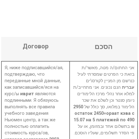
Договор
הסכם
Я, ниже подписавшийся/ая,
אני החתום/ה מטה, מאשר/ת
подтверждаю, что
בזאת כי הפרטים שמסרתי לעיל
переданные мной данные,
כנרשם מן המניין לקורס\ים
как записавшийся/яся на
הנם נכונים. אני מתחייב/ת
עברית
курс/ы
иврит
являются
למלא אחר נהלי מרכז הלימודים
подлинными. Я обязуюсь
ניומן סנטר וכן לשלם את שכר
выполнять все правила
2950
הלימוד במלואו, סך כולל של
учебного заведения
остаток 2450=ораат кэва с
Ньюмен центр, а так же
15.07 на 5 платежей по 490
полностью оплатить
₪ בתשלום אחד ובמזומן, או על
стоимость курса/ов,
פי הסדר תשלומים, שעליו הוסכם.