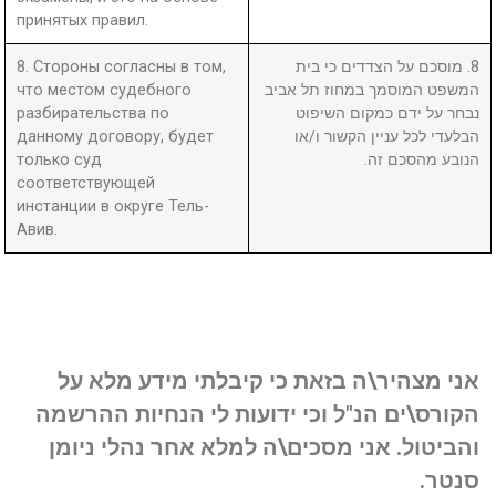
принятых правил.
8. Стороны согласны в том,
8. מוסכם על הצדדים כי בית
что местом судебного
המשפט המוסמך במחוז תל אביב
разбирательства по
נבחר על ידם כמקום השיפוט
данному договору, будет
הבלעדי לכל עניין הקשור ו/או
только суд
הנובע מהסכם זה.
соответствующей
инстанции в округе Тель-
Авив.
אני מצהיר\ה בזאת כי קיבלתי מידע מלא על
הקורס\ים הנ"ל וכי ידועות לי הנחיות ההרשמה
והביטול. אני מסכים\ה למלא אחר נהלי ניומן
סנטר.