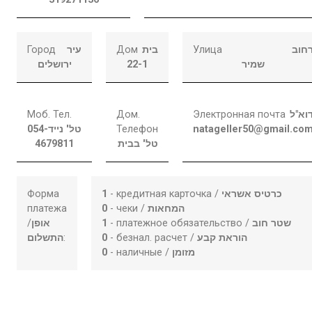
Город
עיר
Дом
בית
Улица
חוב
ירושלים
22-1
שמיר
Моб. Тел.
Дом.
Электронная почта
וא"ל
054-
טל' נייד
Телефон
natageller50@gmail.co
4679811
טל' בבית
Форма
1
- кредитная карточка /
כרטיס אשראי
платежа
0
- чеки /
המחאות
/
אופן
1
- платежное обязательство /
שטר חוב
התשלום
:
0
- безнал. расчет /
הוראת קבע
0
- наличные /
מזומן