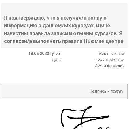
Я подтверждаю, что я получил/а полную
информацию о данном/ых курсе/ах, и мне
известны правила записи и отмены курса/ов. Я
согласен/а выполнять правила Ньюмен центра.
18.06.2023
:תאריך
נטליה
שם פרטי
Дата
גלר
ושם משפחה
Имя и фамилия
Подпись /
חתימה