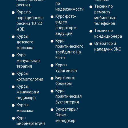
по
ресниц
Техник по
недвижимости
Курс по
ремонту
Курс фото-
наращиванию
мобильных
видео
ресниц 1D, 2D
телефонов
оператор и
и 3D
Техник по
ведущий
Курсы
кондиционерам
Курс
детского
Оператор и
практического
массажа
наладчик CNC
трейдинга на
Курс
Forex
мануальная
Курсы
терапия
турагентов
Курсы
Биржевые
косметологии
брокеры
Курсы
Курс
маникюра и
практическая
педикюра
бухгалтерия
Курсы
Секретарь /
массажа
Офис-
Курс
менеджер
Биоэнергетический