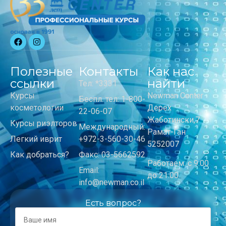
Полезные
Контакты
Как нас
ссылки
найти
Тел: *3331
Курсы
Newman Center
Беспл. тел: 1-800-
косметологии
Дерех
22-06-07
Жаботински,7
Курсы риэлторов
Международный:
Рамат-Ган
Легкий иврит
+972-3-560-30-46
5252007
Как добраться?
Факс: 03-5662592
Работаем: с 9:00
Email:
до 21:00
info@newman.co.il
Есть вопрос?