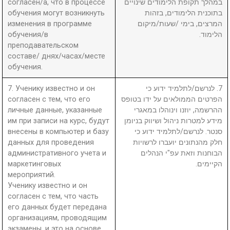
согласен/а, что в процессе
במהלך תקופת הלימודים שינויים
обучения могут возникнуть
בתוכנית הלימודים, בזהות
изменения в программе
המרצים, בימי /שעות/מיקום
обучения/в
הלימוד.
преподавательском
составе/ днях/часах/месте
обучения.
7. Ученику известно и он
7. לנרשם/לתלמיד ידוע כי
согласен с тем, что его
הפרטים הממולאים על ידו בטופס
личные данные, указанные
ההרשמה, יוזנו וינוהלו במאגרי
им при записи на курс, будут
מידע למטרות ניהול ושיווק בניומן
внесены в компьютер и базу
סנטר. לנרשם/לתלמיד ידוע כי
данных для проведения
חלק מהנתונים יועברו לרשויות
административного учета и
הבוחנות וזאת עפ"י הנהלים
маркетинговых
הקיימים.
мероприятий.
Ученику известно и он
согласен с тем, что часть
его данных будет передана
организациям, проводящим
экзамены, и это на основе