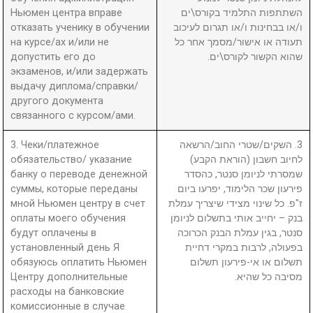
Ньюмен центра вправе
השתתפות התלמיד בקורס\ים
отказать ученику в обучении
ו/או בבחינות ו/או תגרום לעיכוב
на курсе/ах и/или не
תעודה או אישור/מסמך אחר כל
допустить его до
שהוא הקשור לקורס\ים.
экзаменов, и/или задержать
выдачу диплома/справки/
другого документа
связанного с курсом/ами.
3. Чеки/платежное
3. השקים/שטרי החוב/הרשאה
обязательство/ указание
לחיוב חשבון (הוראת הקבע)
банку о переводе денежной
שמסרתי לניומן סנטר, כהסדר
суммы, которые переданы
פירעון שכר הלימוד, יפרעו ביום
мной Ньюмен центру в счет
ז"פ. כל שינוי מצידי שיצריך עמלת
оплаты моего обучения
בנק – יחייב אותי בתשלום לניומן
будут оплачены в
סנטר, בגין עמלת הבנק הכרוכה
установленный день Я
בפעולה, לרבות במקרי דחיית
обязуюсь оплатить Ньюмен
תשלום או אי-פירעון תשלום
Центру дополнительные
מסיבה כל שהיא.
расходы на банковские
комиссионные в случае