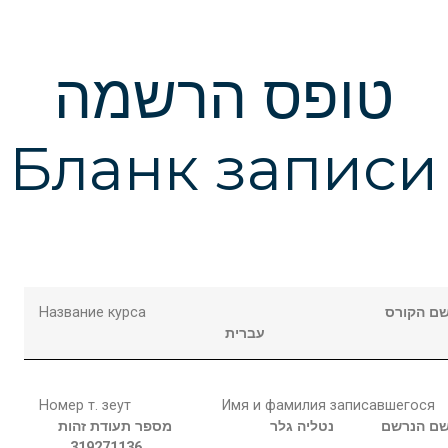
טופס הרשמה
Бланк записи
Название курса
ם הקורס
עברית
Номер т. зеут
Имя и фамилия записавшегося
ם הנרשם
נטליה
גלר
מספר תעודת זהות
319271136