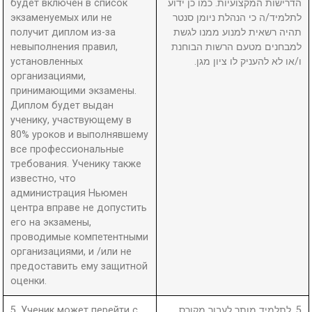
будет включен в список
הדרישות המקצועיות. כמו כן ידוע
экзаменуемых или не
לתלמיד/ה כי הנהלת ניומן סנטר
получит диплом из-за
תהיה רשאית למנוע ממנו לגשת
невыполнения правил,
למבחנים מטעם הרשות הבוחנת
установленных
ו/או לא להעניק לו ציון מגן.
организациями,
принимающими экзамены.
Диплом будет выдан
ученику, участвующему в
80% уроков и выполнявшему
все профессиональные
требования. Ученику также
известно, что
администрация Ньюмен
центра вправе не допустить
его на экзамены,
проводимые компетентными
организациями, и /или не
предоставить ему защитной
оценки.
5. Ученик может перейти с
5. לתלמיד מותר לעבור מקורס