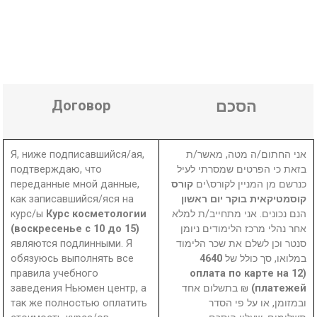
Договор
הסכם
Я, ниже подписавшийся/ая,
אני החתום/ה מטה, מאשר/ת
подтверждаю, что
בזאת כי הפרטים שמסרתי לעיל
переданные мной данные,
קורס
כנרשם מן המניין לקורס\ים
как записавшийся/яся на
קוסמטיקאית בוקר יום ראשון
курс/ы
Курс косметологии
הנם נכונים. אני מתחייב/ת למלא
(воскресенье с 10 до 15)
אחר נהלי מרכז הלימודים ניומן
являются подлинными. Я
סנטר וכן לשלם את שכר הלימוד
обязуюсь выполнять все
4640
במלואו, סך כולל של
правила учебного
(оплата по карте на 12
заведения Ньюмен центр, а
₪ בתשלום אחד
платежей)
так же полностью оплатить
ובמזומן, או על פי הסדר