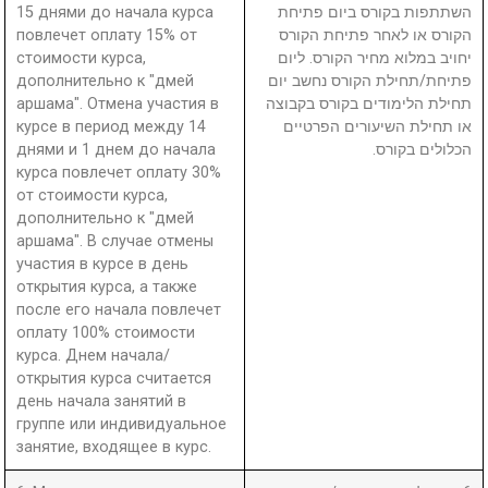
15 днями до начала курса
השתתפות בקורס ביום פתיחת
повлечет оплату 15% от
הקורס או לאחר פתיחת הקורס
стоимости курса,
יחויב במלוא מחיר הקורס. ליום
дополнительно к "дмей
פתיחת/תחילת הקורס נחשב יום
аршама". Отмена участия в
תחילת הלימודים בקורס בקבוצה
курсе в период между 14
או תחילת השיעורים הפרטיים
днями и 1 днем до начала
הכלולים בקורס.
курса повлечет оплату 30%
от стоимости курса,
дополнительно к "дмей
аршама". В случае отмены
участия в курсе в день
открытия курса, а также
после его начала повлечет
оплату 100% стоимости
курса. Днем начала/
открытия курса считается
день начала занятий в
группе или индивидуальное
занятие, входящее в курс.