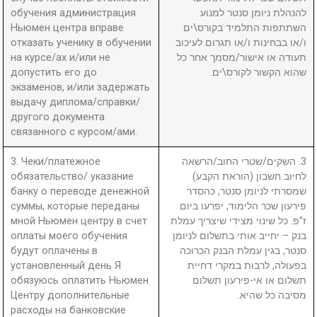
обучения администрация
להנהלת ניומן סנטר למנוע
Ньюмен центра вправе
השתתפות התלמיד בקורס\ים
отказать ученику в обучении
ו/או בבחינות ו/או תגרום לעיכוב
на курсе/ах и/или не
תעודה או אישור/מסמך אחר כל
допустить его до
שהוא הקשור לקורס\ים.
экзаменов, и/или задержать
выдачу диплома/справки/
другого документа
связанного с курсом/ами.
3. Чеки/платежное
3. השקים/שטרי החוב/הרשאה
обязательство/ указание
לחיוב חשבון (הוראת הקבע)
банку о переводе денежной
שמסרתי לניומן סנטר, כהסדר
суммы, которые переданы
פירעון שכר הלימוד, יפרעו ביום
мной Ньюмен центру в счет
ז"פ. כל שינוי מצידי שיצריך עמלת
оплаты моего обучения
בנק – יחייב אותי בתשלום לניומן
будут оплачены в
סנטר, בגין עמלת הבנק הכרוכה
установленный день Я
בפעולה, לרבות במקרי דחיית
обязуюсь оплатить Ньюмен
תשלום או אי-פירעון תשלום
Центру дополнительные
מסיבה כל שהיא.
расходы на банковские