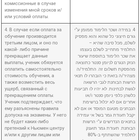
комиссионные в случае
изменения мной сроков и/
или условий оплаты.
4. В случае если оплата за
4. במידה ושכר הלימוד ממומן ע"י
обучение производится
גורם חיצוני כל שהוא והוא מפסיק
третьим лицом, и оно по
לשלם, מכל סיבה שהיא –
какой- либо причине
התלמיד מתחייב לשלם בעצמו
прекращает данные
את שכר הלימוד בתוספת שיעור
выплаты, ученик обязуется
הנזק הנגרם לניומן סנטר כתוצאה
оплатить самостоятельно
מהפסקת תשלום זה. התלמיד/ה
стоимость обучения, а
מצהיר/ה בזאת כי הובהרו לו תנאי
также возместить весь
הרשות הבוחנת לגבי הרשאה
ущерб, связанный с
לגשת לבחינות. לא יהיו לו תביעות
прекращением оплаты.
כלשהן כלפי ניומן סנטר ו/או
Ученик подтверждает, что
אחרים אם לא יכלול ברשימת
ему разъяснены правила
הנבחנים מטעם המוסד או אם לא
допуска на экзамены. У него
יקבל תעודת גמר בשל אי עמידה
не будет каких-либо
בתנאים הנדרשים ע"י הרשות
претензий к Ньюмен центру
הבוחנת. תעודת גמר תוענק
и/или к другим лицам или
לתלמיד שהשתתף ב-80%