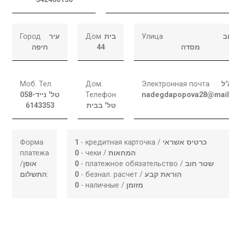
Город
עיר
Дом
בית
Улица
ב
חיפה
44
מסדה
Моб. Тел.
Дом.
Электронная почта
"ל
058-
טל' נייד
Телефон
nadegdapopova28@mail
6143353
טל' בבית
Форма
1
- кредитная карточка /
כרטיס אשראי
платежа
0
- чеки /
המחאות
/
אופן
0
- платежное обязательство /
שטר חוב
התשלום
:
0
- безнал. расчет /
הוראת קבע
0
- наличные /
מזומן