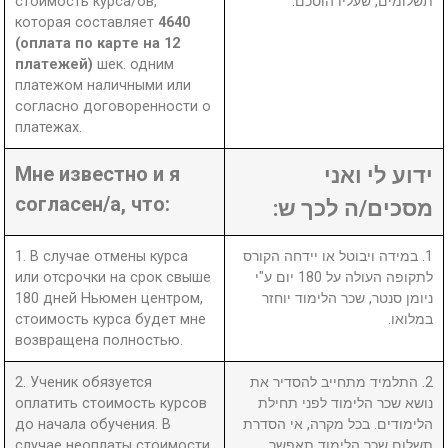
стоимость курса/ов,
תשלומים, שעליו הוסכם.
которая составляет
4640
(оплата по карте на 12
платежей)
шек. одним
платежом наличными или
согласно договоренности о
платежах.
Мне известно и я
ידוע לי ואני
согласен/а, что:
מסכים/ה לכך ש:
1. В случае отмены курса
1. במידה ויבוטל או יידחה הקורס
или отсрочки на срок свыше
לתקופה העולה על 180 יום ע"י
180 дней Ньюмен центром,
ניומן סנטר, שכר הלימוד יוחזר
стоимость курса будет мне
במלואו.
возвращена полностью.
2. Ученик обязуется
2. התלמיד מתחייב להסדיר את
оплатить стоимость курсов
נושא שכר הלימוד לפני תחילת
до начала обучения. В
הלימודים. בכל מקרה, אי הסדרת
случае неоплаты стоимости
תשלום שכר הלימוד תאפשר