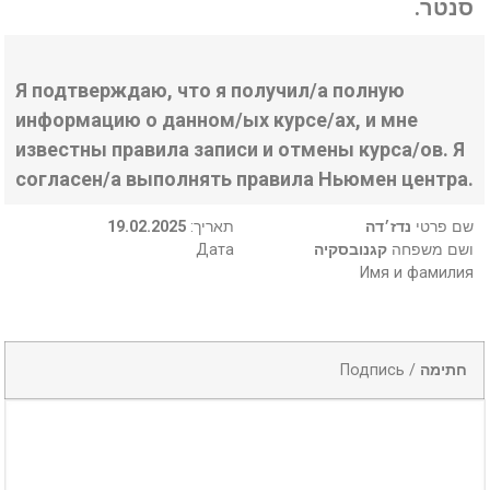
סנטר.
Я подтверждаю, что я получил/а полную
информацию о данном/ых курсе/ах, и мне
известны правила записи и отмены курса/ов. Я
согласен/а выполнять правила Ньюмен центра.
19.02.2025
:תאריך
נדז׳דה
שם פרטי
Дата
קגנובסקיה
ושם משפחה
Имя и фамилия
Подпись /
חתימה