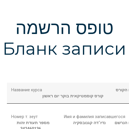
טופס הרשמה
Бланк записи
Название курса
הקורס
קורס קוסמטיקאית בוקר יום ראשון
Номер т. зеут
Имя и фамилия записавшегося
הנרשם
נדז׳דה
קגנובסקיה
מספר תעודת זהות
342460136