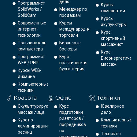
дело
Программист
Курсы
SolidWorks /
Менеджер по
гомеопатии
SolidCam
продажам
Курсы
Современные
Курсы
акупунктуры
интернет-
международной
Курс
технологии
торговли
спортивный
Пользователь
Биржевые
массажист
компьютера
брокеры
Курс
Программист
Курс
Биоэнергетическ
WEB / PHP
практическая
массаж
бухгалтерия
Курсы WEB-
дизайна
Компьютерные
техники
Красота
Офис
Техники
Скульптурирующий
Курс
Ювелирное
массаж лица
подготовки
дело
риэлторов /
Курс по
Компьютерные
посредников
ламинированию
техники
по
ресниц
Техник по
недвижимости