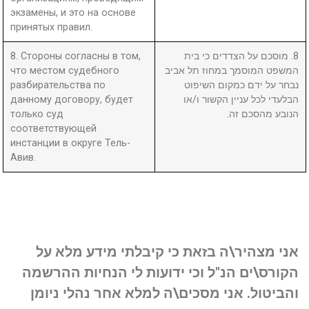
экзамены, и это на основе
принятых правил.
8. Стороны согласны в том,
8. מוסכם על הצדדים כי בית
что местом судебного
המשפט המוסמך במחוז תל אביב
разбирательства по
נבחר על ידם כמקום השיפוט
данному договору, будет
הבלעדי לכל עניין הקשור ו/או
только суд
הנובע מהסכם זה.
соответствующей
инстанции в округе Тель-
Авив.
אני מצהיר\ה בזאת כי קיבלתי מידע מלא על
הקורס\ים הנ"ל וכי ידועות לי הנחיות ההרשמה
והביטול. אני מסכים\ה למלא אחר נהלי ניומן