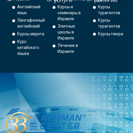
услуги
религия
Английский
Курсы и
Курсы
язык
семинары в
турагентов
Израиле
Лингафонный
Курсы
английский
Элитные
турагентов
школы в
Курсы иврита
Курсы гиюра
Израиле
Курс
Лечение в
китайского
Израиле
языка