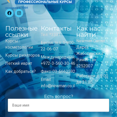
Полезные
Контакты
Как нас
ссылки
найти
Тел: *3331
Курсы
Newman Center
Беспл. тел: 1-800-
косметологии
Дерех
22-06-07
Жаботински,7
Курсы риэлторов
Международный:
Рамат-Ган
Легкий иврит
+972-3-560-30-46
5252007
Как добраться?
Факс: 03-5662592
Работаем: с 9:00
Email:
до 21:00
info@newman.co.il
Есть вопрос?