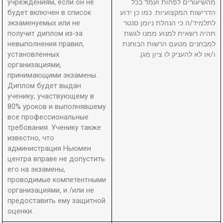
учреждениям, если он не
מהשיעורים לפחות ועמד בכל
будет включен в список
הדרישות המקצועיות. כמו כן ידוע
экзаменуемых или не
לתלמיד/ה כי הנהלת ניומן סנטר
получит диплом из-за
תהיה רשאית למנוע ממנו לגשת
невыполнения правил,
למבחנים מטעם הרשות הבוחנת
установленных
ו/או לא להעניק לו ציון מגן.
организациями,
принимающими экзамены.
Диплом будет выдан
ученику, участвующему в
80% уроков и выполнявшему
все профессиональные
требования. Ученику также
известно, что
администрация Ньюмен
центра вправе не допустить
его на экзамены,
проводимые компетентными
организациями, и /или не
предоставить ему защитной
оценки.