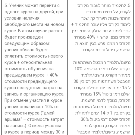
5. Ученик может перейти с
5. לתלמיד מותר לעבור מקורס
одного курса на другой, при
לקורס, על בסיס מקום פנוי.
условии наличия
ההתחשבנות תערוך כך: שכר
свободного места на новом
לימוד בקורס אליו עובר התלמיד +
курсе. В этом случае расчет
שכר לימוד עבור החלק היחסי בגין
будет произведен
הקורס ממנו פרש + 40% ממחיר
следующим образом:
הקורס הממנו פרש בגין הוצאות
ученик обязан будет
הרשמה, ניהול וריכוז הקורס.
оплатить стоимость нового
курса + относительная
נרשם/תלמיד המבטל השתתפות
стоимость обучения на
בקורס ישלם דמי ההרשמה 10%
предыдущем курсе + 40%
ממחיר הקורס. נרשם/תלמיד
стоимости предыдущего
המבטל השתתפות בקורס בין 30
курса вследствие затрат на
ל-15 ימים עד יום תחילת הקורס
запись и организацию курса.
ישלם דמי ביטול 15% ממחיר
При отмене участия в курсе
הקורס, בנוסף לדמי הרשמה.
ученик оплачивает 10% от
נרשם/תלמיד המבטל השתתפות
стоимости курса ("дмей
בקורס בין 1 ל-14 ימים לתחילת
аршама" – стоимость затрат
הקורס ישלם דמי ביטול 30%
на запись). Отмена участия
ממחיר הקורס, בנוסף לדמי
в курсе в период между 30 и
הרשמה. נרשם/תלמיד המבטל