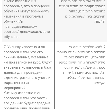
6. Мне известно и я
6. ידוע לי ואני מסכים/ה כי יתכנו
согласен/а, что в процессе
במהלך תקופת הלימודים שינויים
обучения могут возникнуть
בתוכנית הלימודים, בזהות
изменения в программе
המרצים, בימי /שעות/מיקום
обучения/в
הלימוד.
преподавательском
составе/ днях/часах/месте
обучения.
7. Ученику известно и он
7. לנרשם/לתלמיד ידוע כי
согласен с тем, что его
הפרטים הממולאים על ידו בטופס
личные данные, указанные
ההרשמה, יוזנו וינוהלו במאגרי
им при записи на курс, будут
מידע למטרות ניהול ושיווק בניומן
внесены в компьютер и базу
סנטר. לנרשם/לתלמיד ידוע כי
данных для проведения
חלק מהנתונים יועברו לרשויות
административного учета и
הבוחנות וזאת עפ"י הנהלים
маркетинговых
הקיימים.
мероприятий.
Ученику известно и он
согласен с тем, что часть
его данных будет передана
организациям, проводящим