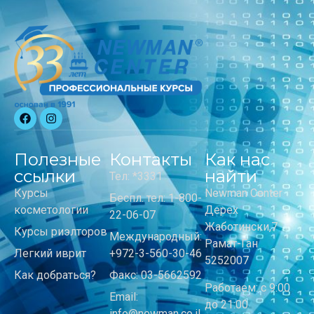
Полезные
Контакты
Как нас
ссылки
найти
Тел: *3331
Курсы
Newman Center
Беспл. тел: 1-800-
косметологии
Дерех
22-06-07
Жаботински,7
Курсы риэлторов
Международный:
Рамат-Ган
Легкий иврит
+972-3-560-30-46
5252007
Как добраться?
Факс: 03-5662592
Работаем: с 9:00
Email:
до 21:00
info@newman.co.il