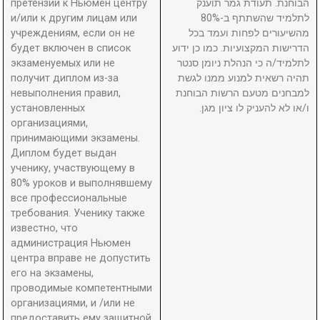
претензий к Ньюмен центру
הבוחנת. תעודת גמר תוענק
и/или к другим лицам или
לתלמיד שהשתתף ב-80%
учреждениям, если он не
מהשיעורים לפחות ועמד בכל
будет включен в список
הדרישות המקצועיות. כמו כן ידוע
экзаменуемых или не
לתלמיד/ה כי הנהלת ניומן סנטר
получит диплом из-за
תהיה רשאית למנוע ממנו לגשת
невыполнения правил,
למבחנים מטעם הרשות הבוחנת
установленных
ו/או לא להעניק לו ציון מגן.
организациями,
принимающими экзамены.
Диплом будет выдан
ученику, участвующему в
80% уроков и выполнявшему
все профессиональные
требования. Ученику также
известно, что
администрация Ньюмен
центра вправе не допустить
его на экзамены,
проводимые компетентными
организациями, и /или не
предоставить ему защитной