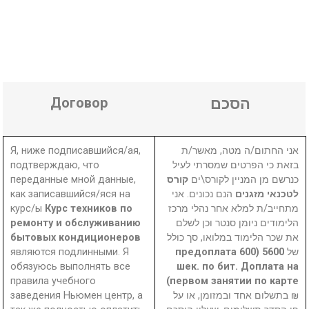
Договор
הסכם
Я, ниже подписавшийся/ая,
אני החתום/ה מטה, מאשר/ת
подтверждаю, что
בזאת כי הפרטים שמסרתי לעיל
переданные мной данные,
קורס
כנרשם מן המניין לקורס\ים
как записавшийся/яся на
הנם נכונים. אני
לטכנאי מזגנים
курс/ы
Курс техников по
מתחייב/ת למלא אחר נהלי מרכז
ремонту и обслуживанию
הלימודים ניומן סנטר וכן לשלם
бытовых кондиционеров
את שכר הלימוד במלואו, סך כולל
являются подлинными. Я
5600 (предоплата 600
של
обязуюсь выполнять все
шек. по бит. Доплата на
правила учебного
первом занятии по карте)
заведения Ньюмен центр, а
₪ בתשלום אחד ובמזומן, או על