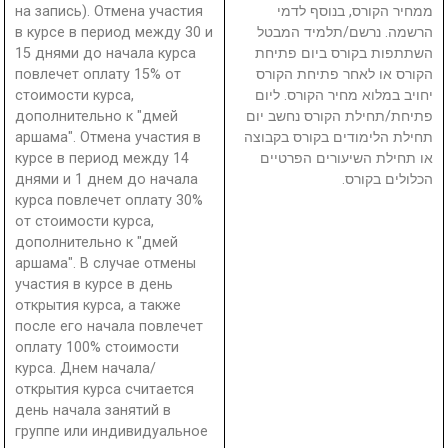
на запись). Отмена участия
ממחיר הקורס, בנוסף לדמי
в курсе в период между 30 и
הרשמה. נרשם/תלמיד המבטל
15 днями до начала курса
השתתפות בקורס ביום פתיחת
повлечет оплату 15% от
הקורס או לאחר פתיחת הקורס
стоимости курса,
יחויב במלוא מחיר הקורס. ליום
дополнительно к "дмей
פתיחת/תחילת הקורס נחשב יום
аршама". Отмена участия в
תחילת הלימודים בקורס בקבוצה
курсе в период между 14
או תחילת השיעורים הפרטיים
днями и 1 днем до начала
הכלולים בקורס.
курса повлечет оплату 30%
от стоимости курса,
дополнительно к "дмей
аршама". В случае отмены
участия в курсе в день
открытия курса, а также
после его начала повлечет
оплату 100% стоимости
курса. Днем начала/
открытия курса считается
день начала занятий в
группе или индивидуальное