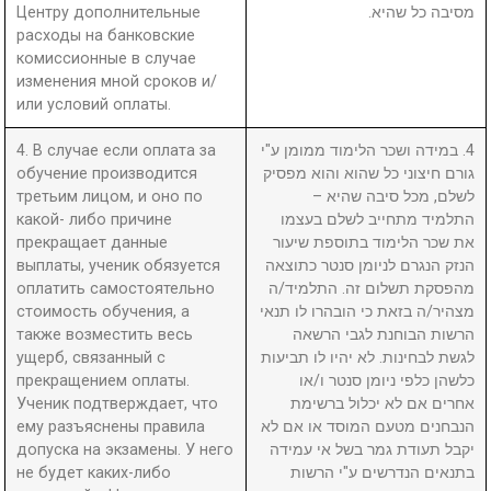
Центру дополнительные
מסיבה כל שהיא.
расходы на банковские
комиссионные в случае
изменения мной сроков и/
или условий оплаты.
4. В случае если оплата за
4. במידה ושכר הלימוד ממומן ע"י
обучение производится
גורם חיצוני כל שהוא והוא מפסיק
третьим лицом, и оно по
לשלם, מכל סיבה שהיא –
какой- либо причине
התלמיד מתחייב לשלם בעצמו
прекращает данные
את שכר הלימוד בתוספת שיעור
выплаты, ученик обязуется
הנזק הנגרם לניומן סנטר כתוצאה
оплатить самостоятельно
מהפסקת תשלום זה. התלמיד/ה
стоимость обучения, а
מצהיר/ה בזאת כי הובהרו לו תנאי
также возместить весь
הרשות הבוחנת לגבי הרשאה
ущерб, связанный с
לגשת לבחינות. לא יהיו לו תביעות
прекращением оплаты.
כלשהן כלפי ניומן סנטר ו/או
Ученик подтверждает, что
אחרים אם לא יכלול ברשימת
ему разъяснены правила
הנבחנים מטעם המוסד או אם לא
допуска на экзамены. У него
יקבל תעודת גמר בשל אי עמידה
не будет каких-либо
בתנאים הנדרשים ע"י הרשות