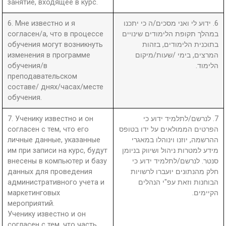
занятие, входящее в курс.
6. Мне известно и я
6. ידוע לי ואני מסכים/ה כי יתכנו
согласен/а, что в процессе
במהלך תקופת הלימודים שינויים
обучения могут возникнуть
בתוכנית הלימודים, בזהות
изменения в программе
המרצים, בימי /שעות/מיקום
обучения/в
הלימוד.
преподавательском
составе/ днях/часах/месте
обучения.
7. Ученику известно и он
7. לנרשם/לתלמיד ידוע כי
согласен с тем, что его
הפרטים הממולאים על ידו בטופס
личные данные, указанные
ההרשמה, יוזנו וינוהלו במאגרי
им при записи на курс, будут
מידע למטרות ניהול ושיווק בניומן
внесены в компьютер и базу
סנטר. לנרשם/לתלמיד ידוע כי
данных для проведения
חלק מהנתונים יועברו לרשויות
административного учета и
הבוחנות וזאת עפ"י הנהלים
маркетинговых
הקיימים.
мероприятий.
Ученику известно и он
согласен с тем, что часть