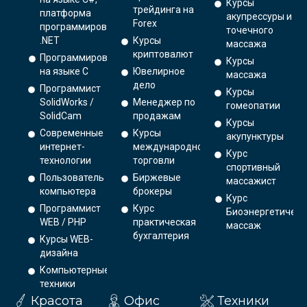
Курсы
трейдинга на
платформа
акупрессуры и
Forex
программирования
точечного
.NET
Курсы
массажа
криптовалют
Программирование
Курсы
на языке С
Ювелирное
массажа
дело
Программист
Курсы
SolidWorks /
Менеджер по
гомеопатии
SolidCam
продажам
Курсы
Современные
Курсы
акупунктуры
интернет-
международной
Курс
технологии
торговли
спортивный
Пользователь
Биржевые
массажист
компьютера
брокеры
Курс
Программист
Курс
Биоэнергетическ
WEB / PHP
практическая
массаж
бухгалтерия
Курсы WEB-
дизайна
Компьютерные
техники
Красота
Офис
Техники