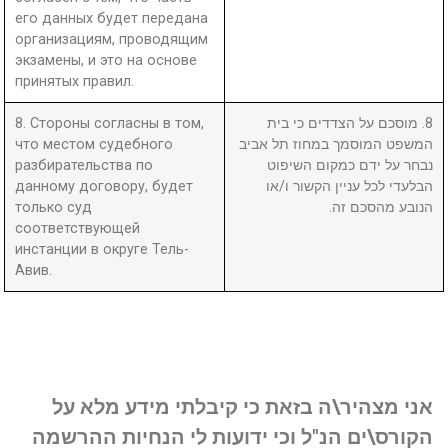
его данных будет передана
организациям, проводящим
экзамены, и это на основе
принятых правил.
8. Стороны согласны в том,
8. מוסכם על הצדדים כי בית
что местом судебного
המשפט המוסמך במחוז תל אביב
разбирательства по
נבחר על ידם כמקום השיפוט
данному договору, будет
הבלעדי לכל עניין הקשור ו/או
только суд
הנובע מהסכם זה.
соответствующей
инстанции в округе Тель-
Авив.
אני מצהיר\ה בזאת כי קיבלתי מידע מלא על
הקורס\ים הנ"ל וכי ידועות לי הנחיות ההרשמה