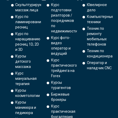
Скульптурирующий
Курс
Ювелирное
массаж лица
подготовки
дело
риэлторов /
Курс по
Компьютерные
посредников
ламинированию
техники
по
ресниц
Техник по
недвижимости
Курс по
ремонту
Курс фото-
наращиванию
мобильных
видео
ресниц 1D, 2D
телефонов
оператор и
и 3D
Техник по
ведущий
Курсы
кондиционерам
Курс
детского
Оператор и
практического
массажа
наладчик CNC
трейдинга на
Курс
Forex
мануальная
Курсы
терапия
турагентов
Курсы
Биржевые
косметологии
брокеры
Курсы
Курс
маникюра и
практическая
педикюра
бухгалтерия