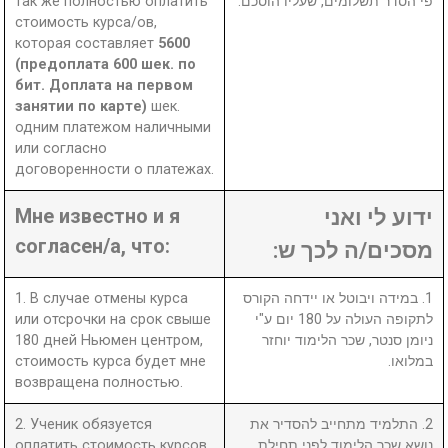
так же полностью оплатить
פי הסדר תשלומים, שעליו הוסכם.
стоимость курса/ов,
которая составляет
5600
(предоплата 600 шек. по
бит. Доплата на первом
занятии по карте)
шек.
одним платежом наличными
или согласно
договоренности о платежах.
Мне известно и я
ידוע לי ואני
согласен/а, что:
מסכים/ה לכך ש:
1. В случае отмены курса
1. במידה ויבוטל או יידחה הקורס
или отсрочки на срок свыше
לתקופה העולה על 180 יום ע"י
180 дней Ньюмен центром,
ניומן סנטר, שכר הלימוד יוחזר
стоимость курса будет мне
במלואו.
возвращена полностью.
2. Ученик обязуется
2. התלמיד מתחייב להסדיר את
оплатить стоимость курсов
נושא שכר הלימוד לפני תחילת