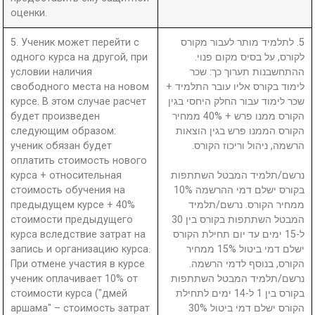
оценки.
5. Ученик может перейти с
5. לתלמיד מותר לעבור מקורס
одного курса на другой, при
לקורס, על בסיס מקום פנוי.
условии наличия
ההתחשבנות תערוך כך: שכר
свободного места на новом
לימוד בקורס אליו עובר התלמיד +
курсе. В этом случае расчет
שכר לימוד עבור החלק היחסי בגין
будет произведен
הקורס ממנו פרש + 40% ממחיר
следующим образом:
הקורס הממנו פרש בגין הוצאות
ученик обязан будет
הרשמה, ניהול וריכוז הקורס.
оплатить стоимость нового
курса + относительная
נרשם/תלמיד המבטל השתתפות
стоимость обучения на
בקורס ישלם דמי ההרשמה 10%
предыдущем курсе + 40%
ממחיר הקורס. נרשם/תלמיד
стоимости предыдущего
המבטל השתתפות בקורס בין 30
курса вследствие затрат на
ל-15 ימים עד יום תחילת הקורס
запись и организацию курса.
ישלם דמי ביטול 15% ממחיר
При отмене участия в курсе
הקורס, בנוסף לדמי הרשמה.
ученик оплачивает 10% от
נרשם/תלמיד המבטל השתתפות
стоимости курса ("дмей
בקורס בין 1 ל-14 ימים לתחילת
аршама" – стоимость затрат
הקורס ישלם דמי ביטול 30%