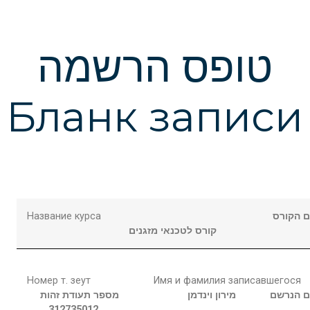
טופס הרשמה
Бланк записи
Название курса
 הקורס
קורס לטכנאי מזגנים
Номер т. зеут
Имя и фамилия записавшегося
 הנרשם
מירון
וינדמן
מספר תעודת זהות
312735012