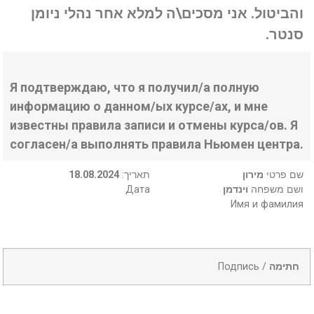
והביטול. אני מסכים\ה למלא אחר נהלי ניומן
סנטר.
Я подтверждаю, что я получил/а полную
информацию о данном/ых курсе/ах, и мне
известны правила записи и отмены курса/ов. Я
согласен/а выполнять правила Ньюмен центра.
18.08.2024
:תאריך
מירון
שם פרטי
Дата
וינדמן
ושם משפחה
Имя и фамилия
Подпись /
חתימה