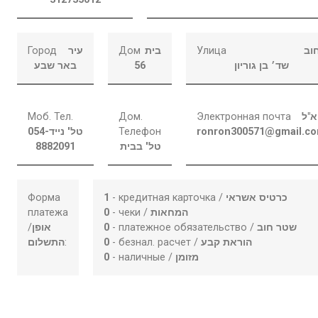
Город
עיר
Дом
בית
Улица
וב
באר שבע
56
שד׳ בן גוריון
Моб. Тел.
Дом.
Электронная почта
א"ל
054-
טל' נייד
Телефон
ronron300571@gmail.c
8882091
טל' בבית
Форма
1
- кредитная карточка /
כרטיס אשראי
платежа
0
- чеки /
המחאות
/
אופן
0
- платежное обязательство /
שטר חוב
התשלום
:
0
- безнал. расчет /
הוראת קבע
0
- наличные /
מזומן