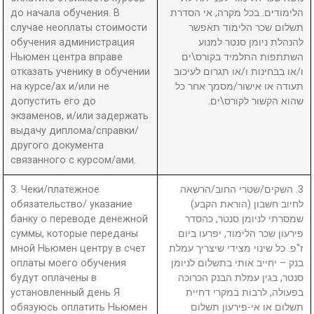
до начала обучения. В
הלימודים. בכל מקרה, אי הסדרת
случае неоплаты стоимости
תשלום שכר הלימוד תאפשר
обучения администрация
להנהלת ניומן סנטר למנוע
Ньюмен центра вправе
השתתפות התלמיד בקורס\ים
отказать ученику в обучении
ו/או בבחינות ו/או תגרום לעיכוב
на курсе/ах и/или не
תעודה או אישור/מסמך אחר כל
допустить его до
שהוא הקשור לקורס\ים.
экзаменов, и/или задержать
выдачу диплома/справки/
другого документа
связанного с курсом/ами.
3. Чеки/платежное
3. השקים/שטרי החוב/הרשאה
обязательство/ указание
לחיוב חשבון (הוראת הקבע)
банку о переводе денежной
שמסרתי לניומן סנטר, כהסדר
суммы, которые переданы
פירעון שכר הלימוד, יפרעו ביום
мной Ньюмен центру в счет
ז"פ. כל שינוי מצידי שיצריך עמלת
оплаты моего обучения
בנק – יחייב אותי בתשלום לניומן
будут оплачены в
סנטר, בגין עמלת הבנק הכרוכה
установленный день Я
בפעולה, לרבות במקרי דחיית
обязуюсь оплатить Ньюмен
תשלום או אי-פירעון תשלום