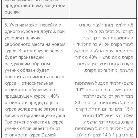
предоставить ему защитной
оценки.
5. Ученик может перейти с
5. לתלמיד מותר לעבור מקורס
одного курса на другой, при
לקורס, על בסיס מקום פנוי.
условии наличия
ההתחשבנות תערוך כך: שכר
свободного места на новом
לימוד בקורס אליו עובר התלמיד +
курсе. В этом случае расчет
שכר לימוד עבור החלק היחסי בגין
будет произведен
הקורס ממנו פרש + 40% ממחיר
следующим образом:
הקורס הממנו פרש בגין הוצאות
ученик обязан будет
הרשמה, ניהול וריכוז הקורס.
оплатить стоимость нового
курса + относительная
נרשם/תלמיד המבטל השתתפות
стоимость обучения на
בקורס ישלם דמי ההרשמה 10%
предыдущем курсе + 40%
ממחיר הקורס. נרשם/תלמיד
стоимости предыдущего
המבטל השתתפות בקורס בין 30
курса вследствие затрат на
ל-15 ימים עד יום תחילת הקורס
запись и организацию курса.
ישלם דמי ביטול 15% ממחיר
При отмене участия в курсе
הקורס, בנוסף לדמי הרשמה.
ученик оплачивает 10% от
נרשם/תלמיד המבטל השתתפות
стоимости курса ("дмей
בקורס בין 1 ל-14 ימים לתחילת