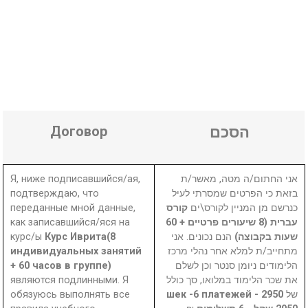
Договор
הסכם
Я, ниже подписавшийся/ая,
אני החתום/ה מטה, מאשר/ת
подтверждаю, что
בזאת כי הפרטים שמסרתי לעיל
переданные мной данные,
קורס
כנרשם מן המניין לקורס\ים
как записавшийся/яся на
עברית (8 שיעורים פרטיים + 60
курс/ы
Курс Иврита(8
הנם נכונים. אני
שעות בקבוצה)
индивидуальных занятий
מתחייב/ת למלא אחר נהלי מרכז
+ 60 часов в группе)
הלימודים ניומן סנטר וכן לשלם
являются подлинными. Я
את שכר הלימוד במלואו, סך כולל
обязуюсь выполнять все
2950 шек -6 платежей -
של