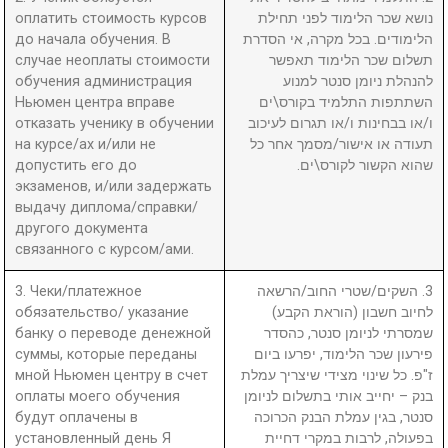
оплатить стоимость курсов
נושא שכר הלימוד לפני תחילת
до начала обучения. В
הלימודים. בכל מקרה, אי הסדרת
случае неоплаты стоимости
תשלום שכר הלימוד תאפשר
обучения администрация
להנהלת ניומן סנטר למנוע
Ньюмен центра вправе
השתתפות התלמיד בקורס\ים
отказать ученику в обучении
ו/או בבחינות ו/או תגרום לעיכוב
на курсе/ах и/или не
תעודה או אישור/מסמך אחר כל
допустить его до
שהוא הקשור לקורס\ים.
экзаменов, и/или задержать
выдачу диплома/справки/
другого документа
связанного с курсом/ами.
3. Чеки/платежное
3. השקים/שטרי החוב/הרשאה
обязательство/ указание
לחיוב חשבון (הוראת הקבע)
банку о переводе денежной
שמסרתי לניומן סנטר, כהסדר
суммы, которые переданы
פירעון שכר הלימוד, יפרעו ביום
мной Ньюмен центру в счет
ז"פ. כל שינוי מצידי שיצריך עמלת
оплаты моего обучения
בנק – יחייב אותי בתשלום לניומן
будут оплачены в
סנטר, בגין עמלת הבנק הכרוכה
установленный день Я
בפעולה, לרבות במקרי דחיית