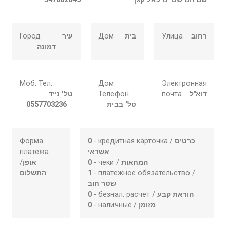
Город
עיר
Дом
בית
Улица
רחוב
דמונה
Моб. Тел.
Дом.
Электронная
טל' נייד
Телефон
почта
דוא"ל
0557703236
טל' בבית
Форма
0
- кредитная карточка /
כרטיס
платежа
אשראי
/
אופן
0
- чеки /
המחאות
התשלום
:
1
- платежное обязательство /
שטר חוב
0
- безнал. расчет /
הוראת קבע
0
- наличные /
מזומן