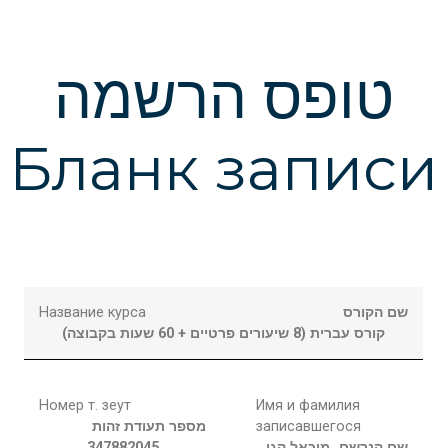
טופס הרשמה
Бланк записи
Название курса
שם הקורס
קורס עברית (8 שיעורים פרטיים + 60 שעות בקבוצה)
Номер т. зеут
Имя и фамилия
מספר תעודת זהות
записавшегося
347882045
קגן
מיכאל
שם הנרשם