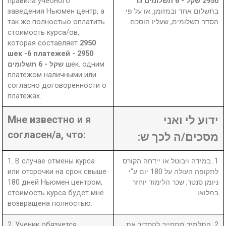
правила учебного
₪
2950 שקל - 6 תשלומים
заведения Ньюмен центр, а
בתשלום אחד ובמזומן, או על פי
так же полностью оплатить
הסדר תשלומים, שעליו הוסכם.
стоимость курса/ов,
которая составляет
2950
шек -6 платежей - 2950
שקל - 6 תשלומים
шек. одним
платежом наличными или
согласно договоренности о
платежах.
Мне известно и я
ידוע לי ואני
согласен/а, что:
מסכים/ה לכך ש:
1. В случае отмены курса
1. במידה ויבוטל או יידחה הקורס
или отсрочки на срок свыше
לתקופה העולה על 180 יום ע"י
180 дней Ньюмен центром,
ניומן סנטר, שכר הלימוד יוחזר
стоимость курса будет мне
במלואו.
возвращена полностью.
2. Ученик обязуется
2. התלמיד מתחייב להסדיר את