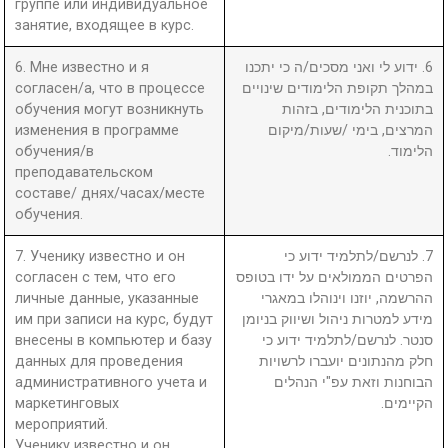
группе или индивидуальное
занятие, входящее в курс.
6. Мне известно и я
6. ידוע לי ואני מסכים/ה כי יתכנו
согласен/а, что в процессе
במהלך תקופת הלימודים שינויים
обучения могут возникнуть
בתוכנית הלימודים, בזהות
изменения в программе
המרצים, בימי /שעות/מיקום
обучения/в
הלימוד.
преподавательском
составе/ днях/часах/месте
обучения.
7. Ученику известно и он
7. לנרשם/לתלמיד ידוע כי
согласен с тем, что его
הפרטים הממולאים על ידו בטופס
личные данные, указанные
ההרשמה, יוזנו וינוהלו במאגרי
им при записи на курс, будут
מידע למטרות ניהול ושיווק בניומן
внесены в компьютер и базу
סנטר. לנרשם/לתלמיד ידוע כי
данных для проведения
חלק מהנתונים יועברו לרשויות
административного учета и
הבוחנות וזאת עפ"י הנהלים
маркетинговых
הקיימים.
мероприятий.
Ученику известно и он