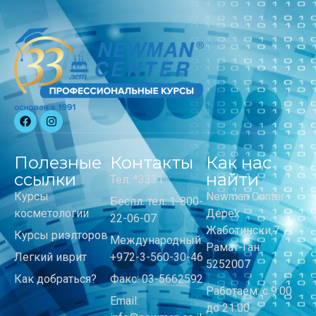
Полезные
Контакты
Как нас
ссылки
найти
Тел: *3331
Курсы
Newman Center
Беспл. тел: 1-800-
косметологии
Дерех
22-06-07
Жаботински,7
Курсы риэлторов
Международный:
Рамат-Ган
Легкий иврит
+972-3-560-30-46
5252007
Как добраться?
Факс: 03-5662592
Работаем: с 9:00
Email:
до 21:00