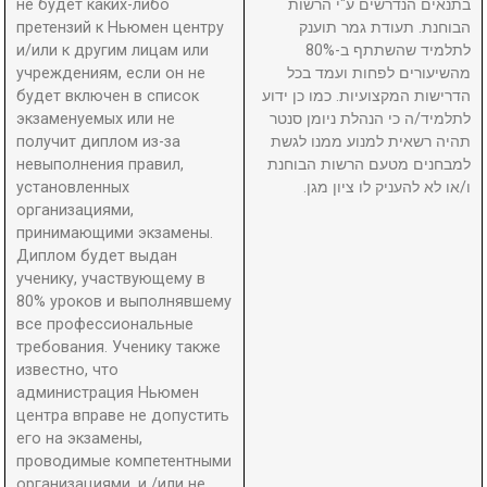
не будет каких-либо
בתנאים הנדרשים ע"י הרשות
претензий к Ньюмен центру
הבוחנת. תעודת גמר תוענק
и/или к другим лицам или
לתלמיד שהשתתף ב-80%
учреждениям, если он не
מהשיעורים לפחות ועמד בכל
будет включен в список
הדרישות המקצועיות. כמו כן ידוע
экзаменуемых или не
לתלמיד/ה כי הנהלת ניומן סנטר
получит диплом из-за
תהיה רשאית למנוע ממנו לגשת
невыполнения правил,
למבחנים מטעם הרשות הבוחנת
установленных
ו/או לא להעניק לו ציון מגן.
организациями,
принимающими экзамены.
Диплом будет выдан
ученику, участвующему в
80% уроков и выполнявшему
все профессиональные
требования. Ученику также
известно, что
администрация Ньюмен
центра вправе не допустить
его на экзамены,
проводимые компетентными
организациями, и /или не