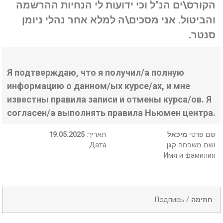
הקורס\ים הנ"ל וכי ידועות לי הנחיות ההרשמה
והביטול. אני מסכים\ה למלא אחר נהלי ניומן
סנטר.
Я подтверждаю, что я получил/а полную
информацию о данном/ых курсе/ах, и мне
известны правила записи и отмены курса/ов. Я
согласен/а выполнять правила Ньюмен центра.
19.05.2025
:תאריך
מיכאל
שם פרטי
Дата
קגן
ושם משפחה
Имя и фамилия
Подпись /
חתימה