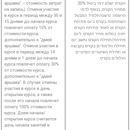
аршама" – стоимость затрат
הקורס ישלם דמי ביטול 30%
на запись). Отмена участия
ממחיר הקורס, בנוסף לדמי
в курсе в период между 30 и
הרשמה. נרשם/תלמיד המבטל
15 днями до начала курса
השתתפות בקורס ביום פתיחת
повлечет оплату 15% от
הקורס או לאחר פתיחת הקורס
стоимости курса,
יחויב במלוא מחיר הקורס. ליום
дополнительно к "дмей
פתיחת/תחילת הקורס נחשב יום
аршама". Отмена участия в
תחילת הלימודים בקורס בקבוצה
курсе в период между 14
או תחילת השיעורים הפרטיים
днями и 1 днем до начала
הכלולים בקורס.
курса повлечет оплату 30%
от стоимости курса,
дополнительно к "дмей
аршама". В случае отмены
участия в курсе в день
открытия курса, а также
после его начала повлечет
оплату 100% стоимости
курса. Днем начала/
открытия курса считается
день начала занятий в