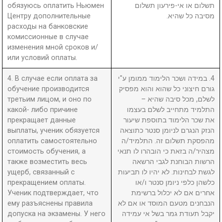
обязуюсь оплатить Ньюмен
תשלום או אי-פירעון תשלום
Центру дополнительные
מסיבה כל שהיא.
расходы на банковские
комиссионные в случае
изменения мной сроков и/
или условий оплаты.
4. В случае если оплата за
4. במידה ושכר הלימוד ממומן ע"י
обучение производится
גורם חיצוני כל שהוא והוא מפסיק
третьим лицом, и оно по
לשלם, מכל סיבה שהיא –
какой- либо причине
התלמיד מתחייב לשלם בעצמו
прекращает данные
את שכר הלימוד בתוספת שיעור
выплаты, ученик обязуется
הנזק הנגרם לניומן סנטר כתוצאה
оплатить самостоятельно
מהפסקת תשלום זה. התלמיד/ה
стоимость обучения, а
מצהיר/ה בזאת כי הובהרו לו תנאי
также возместить весь
הרשות הבוחנת לגבי הרשאה
ущерб, связанный с
לגשת לבחינות. לא יהיו לו תביעות
прекращением оплаты.
כלשהן כלפי ניומן סנטר ו/או
Ученик подтверждает, что
אחרים אם לא יכלול ברשימת
ему разъяснены правила
הנבחנים מטעם המוסד או אם לא
допуска на экзамены. У него
יקבל תעודת גמר בשל אי עמידה