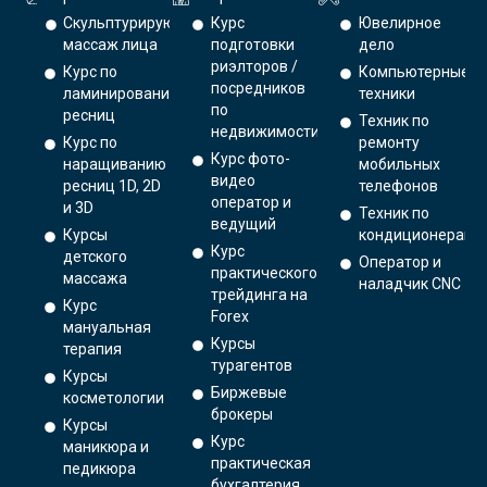
Скульптурирующий
Курс
Ювелирное
массаж лица
подготовки
дело
риэлторов /
Курс по
Компьютерные
посредников
ламинированию
техники
по
ресниц
Техник по
недвижимости
Курс по
ремонту
Курс фото-
наращиванию
мобильных
видео
ресниц 1D, 2D
телефонов
оператор и
и 3D
Техник по
ведущий
Курсы
кондиционерам
Курс
детского
Оператор и
практического
массажа
наладчик CNC
трейдинга на
Курс
Forex
мануальная
Курсы
терапия
турагентов
Курсы
Биржевые
косметологии
брокеры
Курсы
Курс
маникюра и
практическая
педикюра
бухгалтерия