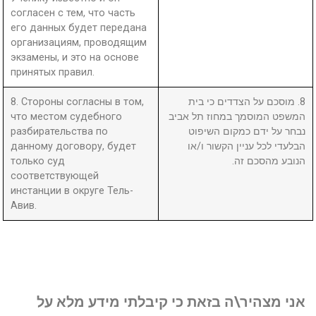
согласен с тем, что часть
его данных будет передана
организациям, проводящим
экзамены, и это на основе
принятых правил.
8. Стороны согласны в том,
8. מוסכם על הצדדים כי בית
что местом судебного
המשפט המוסמך במחוז תל אביב
разбирательства по
נבחר על ידם כמקום השיפוט
данному договору, будет
הבלעדי לכל עניין הקשור ו/או
только суд
הנובע מהסכם זה.
соответствующей
инстанции в округе Тель-
Авив.
אני מצהיר\ה בזאת כי קיבלתי מידע מלא על