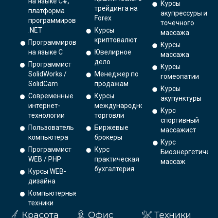
на языке C#,
Курсы
трейдинга на
платформа
акупрессуры и
Forex
программирования
точечного
.NET
Курсы
массажа
криптовалют
Программирование
Курсы
на языке С
Ювелирное
массажа
дело
Программист
Курсы
SolidWorks /
Менеджер по
гомеопатии
SolidCam
продажам
Курсы
Современные
Курсы
акупунктуры
интернет-
международной
Курс
технологии
торговли
спортивный
Пользователь
Биржевые
массажист
компьютера
брокеры
Курс
Программист
Курс
Биоэнергетическ
WEB / PHP
практическая
массаж
бухгалтерия
Курсы WEB-
дизайна
Компьютерные
техники
Красота
Офис
Техники