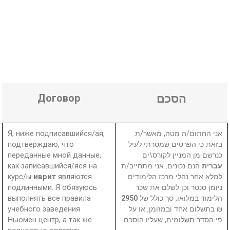
Договор
הסכם
Я, ниже подписавшийся/ая,
אני החתום/ה מטה, מאשר/ת
подтверждаю, что
בזאת כי הפרטים שמסרתי לעיל
переданные мной данные,
כנרשם מן המניין לקורס\ים
как записавшийся/яся на
הנם נכונים. אני מתחייב/ת
עברית
курс/ы
иврит
являются
למלא אחר נהלי מרכז הלימודים
подлинными. Я обязуюсь
ניומן סנטר וכן לשלם את שכר
выполнять все правила
2950
הלימוד במלואו, סך כולל של
учебного заведения
₪ בתשלום אחד ובמזומן, או על
Ньюмен центр, а так же
פי הסדר תשלומים, שעליו הוסכם.