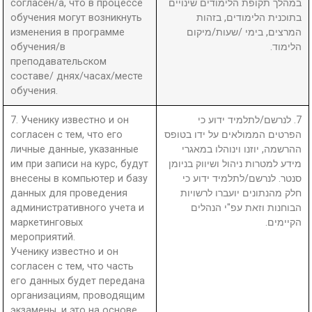
согласен/а, что в процессе
במהלך תקופת הלימודים שינויים
обучения могут возникнуть
בתוכנית הלימודים, בזהות
изменения в программе
המרצים, בימי /שעות/מיקום
обучения/в
הלימוד.
преподавательском
составе/ днях/часах/месте
обучения.
7. Ученику известно и он
7. לנרשם/לתלמיד ידוע כי
согласен с тем, что его
הפרטים הממולאים על ידו בטופס
личные данные, указанные
ההרשמה, יוזנו וינוהלו במאגרי
им при записи на курс, будут
מידע למטרות ניהול ושיווק בניומן
внесены в компьютер и базу
סנטר. לנרשם/לתלמיד ידוע כי
данных для проведения
חלק מהנתונים יועברו לרשויות
административного учета и
הבוחנות וזאת עפ"י הנהלים
маркетинговых
הקיימים.
мероприятий.
Ученику известно и он
согласен с тем, что часть
его данных будет передана
организациям, проводящим
экзамены, и это на основе