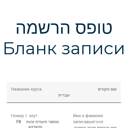
טופס הרשמה
Бланк записи
Название курса
שם הקורס
עברית
Номер т. зеут
Имя и фамилия
FB
מספר תעודת זהות
записавшегося
937970
קושניר
מריה
שם הנרשם