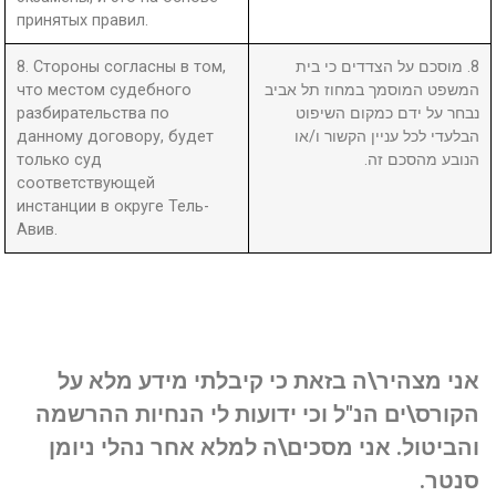
принятых правил.
8. Стороны согласны в том,
8. מוסכם על הצדדים כי בית
что местом судебного
המשפט המוסמך במחוז תל אביב
разбирательства по
נבחר על ידם כמקום השיפוט
данному договору, будет
הבלעדי לכל עניין הקשור ו/או
только суд
הנובע מהסכם זה.
соответствующей
инстанции в округе Тель-
Авив.
אני מצהיר\ה בזאת כי קיבלתי מידע מלא על
הקורס\ים הנ"ל וכי ידועות לי הנחיות ההרשמה
והביטול. אני מסכים\ה למלא אחר נהלי ניומן
סנטר.