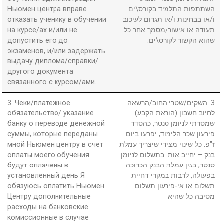
Ньюмен центра вправе
השתתפות התלמיד בקורס\ים
отказать ученику в обучении
ו/או בבחינות ו/או תגרום לעיכוב
на курсе/ах и/или не
תעודה או אישור/מסמך אחר כל
допустить его до
שהוא הקשור לקורס\ים.
экзаменов, и/или задержать
выдачу диплома/справки/
другого документа
связанного с курсом/ами.
3. Чеки/платежное
3. השקים/שטרי החוב/הרשאה
обязательство/ указание
לחיוב חשבון (הוראת הקבע)
банку о переводе денежной
שמסרתי לניומן סנטר, כהסדר
суммы, которые переданы
פירעון שכר הלימוד, יפרעו ביום
мной Ньюмен центру в счет
ז"פ. כל שינוי מצידי שיצריך עמלת
оплаты моего обучения
בנק – יחייב אותי בתשלום לניומן
будут оплачены в
סנטר, בגין עמלת הבנק הכרוכה
установленный день Я
בפעולה, לרבות במקרי דחיית
обязуюсь оплатить Ньюмен
תשלום או אי-פירעון תשלום
Центру дополнительные
מסיבה כל שהיא.
расходы на банковские
комиссионные в случае