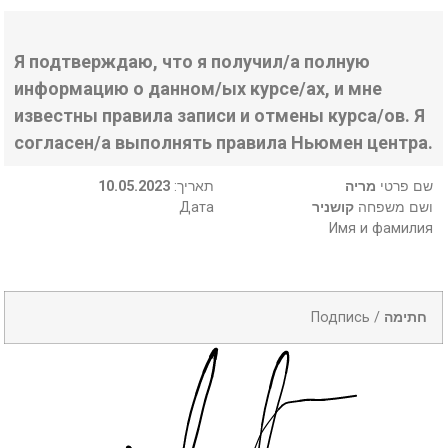
Я подтверждаю, что я получил/а полную
информацию о данном/ых курсе/ах, и мне
известны правила записи и отмены курса/ов. Я
согласен/а выполнять правила Ньюмен центра.
10.05.2023
:תאריך
מריה
שם פרטי
Дата
קושניר
ושם משפחה
Имя и фамилия
Подпись /
חתימה