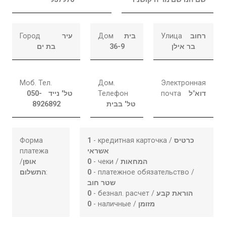
Город
עיר
Дом
בית
Улица
רחוב
בת ים
36-9
בר אילן
Моб. Тел.
Дом.
Электронная
050-
טל' נייד
Телефон
почта
דוא"ל
8926892
טל' בבית
Форма
1
- кредитная карточка /
כרטיס
платежа
אשראי
/
אופן
0
- чеки /
המחאות
התשלום
:
0
- платежное обязательство /
שטר חוב
0
- безнал. расчет /
הוראת קבע
0
- наличные /
מזומן