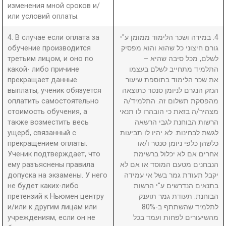
изменения мной сроков и/
или условий оплаты.
4. В случае если оплата за
4. במידה ושכר הלימוד ממומן ע"י
обучение производится
גורם חיצוני כל שהוא והוא מפסיק
третьим лицом, и оно по
לשלם, מכל סיבה שהיא –
какой- либо причине
התלמיד מתחייב לשלם בעצמו
прекращает данные
את שכר הלימוד בתוספת שיעור
выплаты, ученик обязуется
הנזק הנגרם לניומן סנטר כתוצאה
оплатить самостоятельно
מהפסקת תשלום זה. התלמיד/ה
стоимость обучения, а
מצהיר/ה בזאת כי הובהרו לו תנאי
также возместить весь
הרשות הבוחנת לגבי הרשאה
ущерб, связанный с
לגשת לבחינות. לא יהיו לו תביעות
прекращением оплаты.
כלשהן כלפי ניומן סנטר ו/או
Ученик подтверждает, что
אחרים אם לא יכלול ברשימת
ему разъяснены правила
הנבחנים מטעם המוסד או אם לא
допуска на экзамены. У него
יקבל תעודת גמר בשל אי עמידה
не будет каких-либо
בתנאים הנדרשים ע"י הרשות
претензий к Ньюмен центру
הבוחנת. תעודת גמר תוענק
и/или к другим лицам или
לתלמיד שהשתתף ב-80%
учреждениям, если он не
מהשיעורים לפחות ועמד בכל