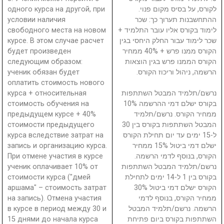
одного курса на другой, при
לקורס, על בסיס מקום פנוי.
условии наличия
ההתחשבנות תערוך כך: שכר
свободного места на новом
לימוד בקורס אליו עובר התלמיד +
курсе. В этом случае расчет
שכר לימוד עבור החלק היחסי בגין
будет произведен
הקורס ממנו פרש + 40% ממחיר
следующим образом:
הקורס הממנו פרש בגין הוצאות
ученик обязан будет
הרשמה, ניהול וריכוז הקורס.
оплатить стоимость нового
курса + относительная
נרשם/תלמיד המבטל השתתפות
стоимость обучения на
בקורס ישלם דמי ההרשמה 10%
предыдущем курсе + 40%
ממחיר הקורס. נרשם/תלמיד
стоимости предыдущего
המבטל השתתפות בקורס בין 30
курса вследствие затрат на
ל-15 ימים עד יום תחילת הקורס
запись и организацию курса.
ישלם דמי ביטול 15% ממחיר
При отмене участия в курсе
הקורס, בנוסף לדמי הרשמה.
ученик оплачивает 10% от
נרשם/תלמיד המבטל השתתפות
стоимости курса ("дмей
בקורס בין 1 ל-14 ימים לתחילת
аршама" – стоимость затрат
הקורס ישלם דמי ביטול 30%
на запись). Отмена участия
ממחיר הקורס, בנוסף לדמי
в курсе в период между 30 и
הרשמה. נרשם/תלמיד המבטל
15 днями до начала курса
השתתפות בקורס ביום פתיחת