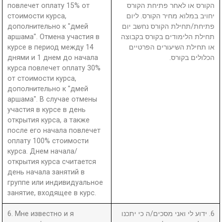
повлечет оплату 15% от
הקורס או לאחר פתיחת הקורס
стоимости курса,
יחויב במלוא מחיר הקורס. ליום
дополнительно к "дмей
פתיחת/תחילת הקורס נחשב יום
аршама". Отмена участия в
תחילת הלימודים בקורס בקבוצה
курсе в период между 14
או תחילת השיעורים הפרטיים
днями и 1 днем до начала
הכלולים בקורס.
курса повлечет оплату 30%
от стоимости курса,
дополнительно к "дмей
аршама". В случае отмены
участия в курсе в день
открытия курса, а также
после его начала повлечет
оплату 100% стоимости
курса. Днем начала/
открытия курса считается
день начала занятий в
группе или индивидуальное
занятие, входящее в курс.
6. Мне известно и я
6. ידוע לי ואני מסכים/ה כי יתכנו