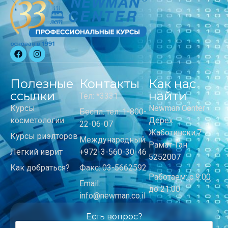
Полезные
Контакты
Как нас
ссылки
найти
Тел: *3331
Курсы
Newman Center
Беспл. тел: 1-800-
косметологии
Дерех
22-06-07
Жаботински,7
Курсы риэлторов
Международный:
Рамат-Ган
Легкий иврит
+972-3-560-30-46
5252007
Как добраться?
Факс: 03-5662592
Работаем: с 9:00
Email:
до 21:00
info@newman.co.il
Есть вопрос?