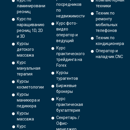
Курс по
Компьютерные
посредников
ламинированию
техники
по
ресниц
Техник по
недвижимости
Курс по
ремонту
Курс фото-
наращиванию
мобильных
видео
ресниц 1D, 2D
телефонов
оператор и
и 3D
Техник по
ведущий
Курсы
кондиционерам
Курс
детского
Оператор и
практического
массажа
наладчик CNC
трейдинга на
Курс
Forex
мануальная
Курсы
терапия
турагентов
Курсы
Биржевые
косметологии
брокеры
Курсы
Курс
маникюра и
практическая
педикюра
бухгалтерия
Курсы
Секретарь /
массажа
Офис-
Курс
менеджер