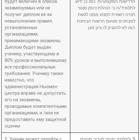
будет включен в список
הדרישות המקצועיות. כמו כן ידוע
экзаменуемых или не
לתלמיד/ה כי הנהלת ניומן סנטר
получит диплом из-за
תהיה רשאית למנוע ממנו לגשת
невыполнения правил,
למבחנים מטעם הרשות הבוחנת
установленных
ו/או לא להעניק לו ציון מגן.
организациями,
принимающими экзамены.
Диплом будет выдан
ученику, участвующему в
80% уроков и выполнявшему
все профессиональные
требования. Ученику также
известно, что
администрация Ньюмен
центра вправе не допустить
его на экзамены,
проводимые компетентными
организациями, и /или не
предоставить ему защитной
оценки.
5. Ученик может перейти с
5. לתלמיד מותר לעבור מקורס