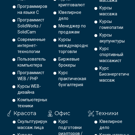
массажа
криптовалют
Программирование
Курсы
на языке С
Ювелирное
массажа
дело
Программист
Курсы
SolidWorks /
Менеджер по
гомеопатии
SolidCam
продажам
Курсы
Современные
Курсы
акупунктуры
интернет-
международной
Курс
технологии
торговли
спортивный
Пользователь
Биржевые
массажист
компьютера
брокеры
Курс
Программист
Курс
Биоэнергетическ
WEB / PHP
практическая
массаж
бухгалтерия
Курсы WEB-
дизайна
Компьютерные
техники
Красота
Офис
Техники
Скульптурирующий
Курс
Ювелирное
массаж лица
подготовки
дело
риэлторов /