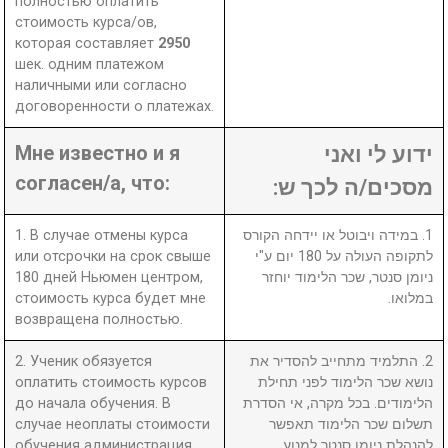
полностью оплатить
стоимость курса/ов,
которая составляет
2950
шек. одним платежом
наличными или согласно
договоренности о платежах.
Мне известно и я
ידוע לי ואני
согласен/а, что:
מסכים/ה לכך ש:
1. В случае отмены курса
1. במידה ויבוטל או יידחה הקורס
или отсрочки на срок свыше
לתקופה העולה על 180 יום ע"י
180 дней Ньюмен центром,
ניומן סנטר, שכר הלימוד יוחזר
стоимость курса будет мне
במלואו.
возвращена полностью.
2. Ученик обязуется
2. התלמיד מתחייב להסדיר את
оплатить стоимость курсов
נושא שכר הלימוד לפני תחילת
до начала обучения. В
הלימודים. בכל מקרה, אי הסדרת
случае неоплаты стоимости
תשלום שכר הלימוד תאפשר
обучения администрация
להנהלת ניומן סנטר למנוע