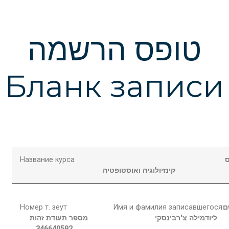
טופס הרשמה
Бланк записи
Название курса
קינזיולוגיה ואוסטופטיה
Номер т. зеут
Имя и фамилия записавшегося
ם
ליודמילה
צ'רבינסקי
מספר תעודת זהות
346640592