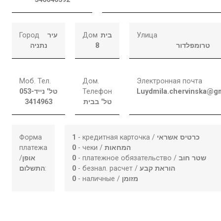
Город
עיר
Дом
בית
Улица
נתניה
8
טרומפלדור
Моб. Тел.
Дом.
Электронная почта
053-
טל' נייד
Телефон
Luydmila.chervinska@g
3414963
טל' בבית
Форма
1
- кредитная карточка /
כרטיס אשראי
платежа
0
- чеки /
המחאות
/
אופן
0
- платежное обязательство /
שטר חוב
התשלום
:
0
- безнал. расчет /
הוראת קבע
0
- наличные /
מזומן