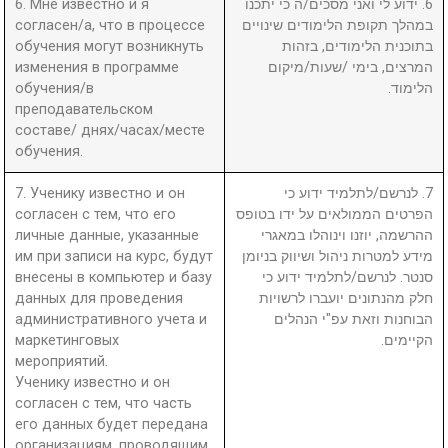
6. Мне известно и я
6. ידוע לי ואני מסכים/ה כי יתכנו
согласен/а, что в процессе
במהלך תקופת הלימודים שינויים
обучения могут возникнуть
בתוכנית הלימודים, בזהות
изменения в программе
המרצים, בימי /שעות/מיקום
обучения/в
הלימוד.
преподавательском
составе/ днях/часах/месте
обучения.
7. Ученику известно и он
7. לנרשם/לתלמיד ידוע כי
согласен с тем, что его
הפרטים הממולאים על ידו בטופס
личные данные, указанные
ההרשמה, יוזנו וינוהלו במאגרי
им при записи на курс, будут
מידע למטרות ניהול ושיווק בניומן
внесены в компьютер и базу
סנטר. לנרשם/לתלמיד ידוע כי
данных для проведения
חלק מהנתונים יועברו לרשויות
административного учета и
הבוחנות וזאת עפ"י הנהלים
маркетинговых
הקיימים.
мероприятий.
Ученику известно и он
согласен с тем, что часть
его данных будет передана
организациям, проводящим