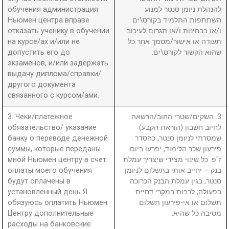
обучения администрация
להנהלת ניומן סנטר למנוע
Ньюмен центра вправе
השתתפות התלמיד בקורס\ים
отказать ученику в обучении
ו/או בבחינות ו/או תגרום לעיכוב
на курсе/ах и/или не
תעודה או אישור/מסמך אחר כל
допустить его до
שהוא הקשור לקורס\ים.
экзаменов, и/или задержать
выдачу диплома/справки/
другого документа
связанного с курсом/ами.
3. Чеки/платежное
3. השקים/שטרי החוב/הרשאה
обязательство/ указание
לחיוב חשבון (הוראת הקבע)
банку о переводе денежной
שמסרתי לניומן סנטר, כהסדר
суммы, которые переданы
פירעון שכר הלימוד, יפרעו ביום
мной Ньюмен центру в счет
ז"פ. כל שינוי מצידי שיצריך עמלת
оплаты моего обучения
בנק – יחייב אותי בתשלום לניומן
будут оплачены в
סנטר, בגין עמלת הבנק הכרוכה
установленный день Я
בפעולה, לרבות במקרי דחיית
обязуюсь оплатить Ньюмен
תשלום או אי-פירעון תשלום
Центру дополнительные
מסיבה כל שהיא.
расходы на банковские