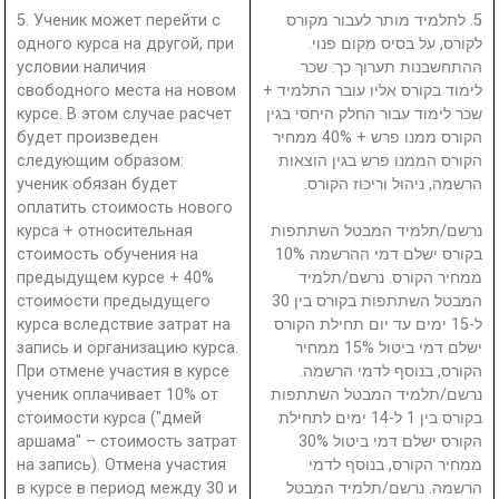
5. Ученик может перейти с
5. לתלמיד מותר לעבור מקורס
одного курса на другой, при
לקורס, על בסיס מקום פנוי.
условии наличия
ההתחשבנות תערוך כך: שכר
свободного места на новом
לימוד בקורס אליו עובר התלמיד +
курсе. В этом случае расчет
שכר לימוד עבור החלק היחסי בגין
будет произведен
הקורס ממנו פרש + 40% ממחיר
следующим образом:
הקורס הממנו פרש בגין הוצאות
ученик обязан будет
הרשמה, ניהול וריכוז הקורס.
оплатить стоимость нового
курса + относительная
נרשם/תלמיד המבטל השתתפות
стоимость обучения на
בקורס ישלם דמי ההרשמה 10%
предыдущем курсе + 40%
ממחיר הקורס. נרשם/תלמיד
стоимости предыдущего
המבטל השתתפות בקורס בין 30
курса вследствие затрат на
ל-15 ימים עד יום תחילת הקורס
запись и организацию курса.
ישלם דמי ביטול 15% ממחיר
При отмене участия в курсе
הקורס, בנוסף לדמי הרשמה.
ученик оплачивает 10% от
נרשם/תלמיד המבטל השתתפות
стоимости курса ("дмей
בקורס בין 1 ל-14 ימים לתחילת
аршама" – стоимость затрат
הקורס ישלם דמי ביטול 30%
на запись). Отмена участия
ממחיר הקורס, בנוסף לדמי
в курсе в период между 30 и
הרשמה. נרשם/תלמיד המבטל