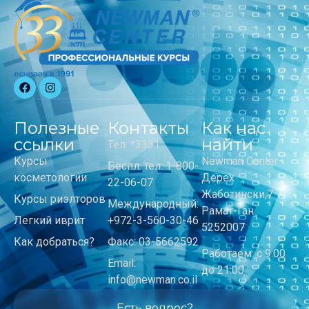
Полезные
Контакты
Как нас
ссылки
найти
Тел: *3331
Курсы
Newman Center
Беспл. тел: 1-800-
косметологии
Дерех
22-06-07
Жаботински,7
Курсы риэлторов
Международный:
Рамат-Ган
Легкий иврит
+972-3-560-30-46
5252007
Как добраться?
Факс: 03-5662592
Работаем: с 9:00
Email:
до 21:00
info@newman.co.il
Есть вопрос?