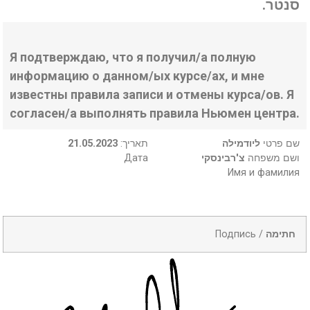
סנטר.
Я подтверждаю, что я получил/а полную
информацию о данном/ых курсе/ах, и мне
известны правила записи и отмены курса/ов. Я
согласен/а выполнять правила Ньюмен центра.
21.05.2023
:תאריך
ליודמילה
שם פרטי
Дата
צ'רבינסקי
ושם משפחה
Имя и фамилия
Подпись /
חתימה