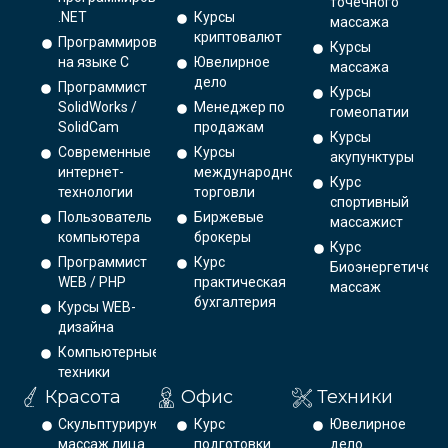
точечного
.NET
Курсы
массажа
криптовалют
Программирование
Курсы
на языке С
Ювелирное
массажа
дело
Программист
Курсы
SolidWorks /
Менеджер по
гомеопатии
SolidCam
продажам
Курсы
Современные
Курсы
акупунктуры
интернет-
международной
Курс
технологии
торговли
спортивный
Пользователь
Биржевые
массажист
компьютера
брокеры
Курс
Программист
Курс
Биоэнергетическ
WEB / PHP
практическая
массаж
бухгалтерия
Курсы WEB-
дизайна
Компьютерные
техники
Красота
Офис
Техники
Скульптурирующий
Курс
Ювелирное
массаж лица
подготовки
дело