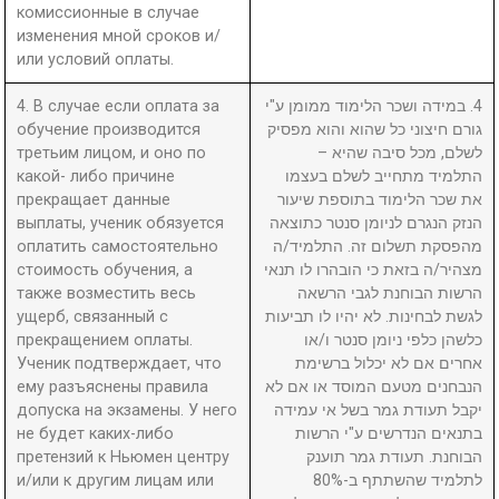
комиссионные в случае
изменения мной сроков и/
или условий оплаты.
4. В случае если оплата за
4. במידה ושכר הלימוד ממומן ע"י
обучение производится
גורם חיצוני כל שהוא והוא מפסיק
третьим лицом, и оно по
לשלם, מכל סיבה שהיא –
какой- либо причине
התלמיד מתחייב לשלם בעצמו
прекращает данные
את שכר הלימוד בתוספת שיעור
выплаты, ученик обязуется
הנזק הנגרם לניומן סנטר כתוצאה
оплатить самостоятельно
מהפסקת תשלום זה. התלמיד/ה
стоимость обучения, а
מצהיר/ה בזאת כי הובהרו לו תנאי
также возместить весь
הרשות הבוחנת לגבי הרשאה
ущерб, связанный с
לגשת לבחינות. לא יהיו לו תביעות
прекращением оплаты.
כלשהן כלפי ניומן סנטר ו/או
Ученик подтверждает, что
אחרים אם לא יכלול ברשימת
ему разъяснены правила
הנבחנים מטעם המוסד או אם לא
допуска на экзамены. У него
יקבל תעודת גמר בשל אי עמידה
не будет каких-либо
בתנאים הנדרשים ע"י הרשות
претензий к Ньюмен центру
הבוחנת. תעודת גמר תוענק
и/или к другим лицам или
לתלמיד שהשתתף ב-80%