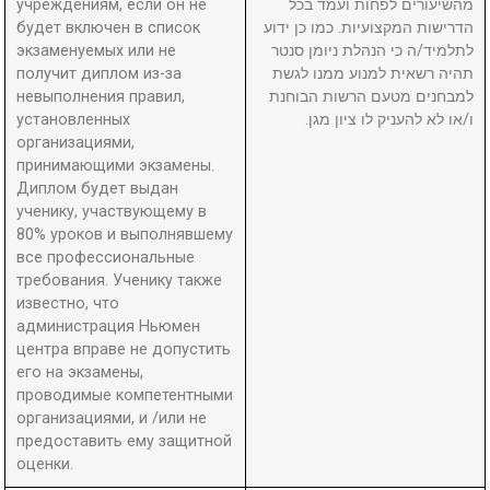
учреждениям, если он не
מהשיעורים לפחות ועמד בכל
будет включен в список
הדרישות המקצועיות. כמו כן ידוע
экзаменуемых или не
לתלמיד/ה כי הנהלת ניומן סנטר
получит диплом из-за
תהיה רשאית למנוע ממנו לגשת
невыполнения правил,
למבחנים מטעם הרשות הבוחנת
установленных
ו/או לא להעניק לו ציון מגן.
организациями,
принимающими экзамены.
Диплом будет выдан
ученику, участвующему в
80% уроков и выполнявшему
все профессиональные
требования. Ученику также
известно, что
администрация Ньюмен
центра вправе не допустить
его на экзамены,
проводимые компетентными
организациями, и /или не
предоставить ему защитной
оценки.