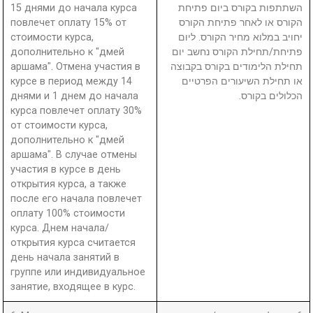
15 днями до начала курса
השתתפות בקורס ביום פתיחת
повлечет оплату 15% от
הקורס או לאחר פתיחת הקורס
стоимости курса,
יחויב במלוא מחיר הקורס. ליום
дополнительно к "дмей
פתיחת/תחילת הקורס נחשב יום
аршама". Отмена участия в
תחילת הלימודים בקורס בקבוצה
курсе в период между 14
או תחילת השיעורים הפרטיים
днями и 1 днем до начала
הכלולים בקורס.
курса повлечет оплату 30%
от стоимости курса,
дополнительно к "дмей
аршама". В случае отмены
участия в курсе в день
открытия курса, а также
после его начала повлечет
оплату 100% стоимости
курса. Днем начала/
открытия курса считается
день начала занятий в
группе или индивидуальное
занятие, входящее в курс.