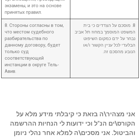
экзамены, и это на основе
принятых правил.
8. Стороны согласны в том,
8. מוסכם על הצדדים כי בית
что местом судебного
המשפט המוסמך במחוז תל אביב
разбирательства по
נבחר על ידם כמקום השיפוט
данному договору, будет
הבלעדי לכל עניין הקשור ו/או
только суд
הנובע מהסכם זה.
соответствующей
инстанции в округе Тель-
Авив.
אני מצהיר\ה בזאת כי קיבלתי מידע מלא על
הקורס\ים הנ"ל וכי ידועות לי הנחיות ההרשמה
והביטול. אני מסכים\ה למלא אחר נהלי ניומן