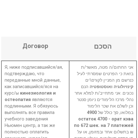
Договор
הסכם
Я, ниже подписавшийся/ая,
אני החתום/ה מטה, מאשר/ת
подтверждаю, что
בזאת כי הפרטים שמסרתי לעיל
переданные мной данные,
כנרשם מן המניין לקורס\ים
как записавшийся/яся на
הנם
קינזיולוגיה ואוסטופטיה
курс/ы
кинезиология и
נכונים. אני מתחייב/ת למלא אחר
остеопатия
являются
נהלי מרכז הלימודים ניומן סנטר
подлинными. Я обязуюсь
וכן לשלם את שכר הלימוד
выполнять все правила
4900
במלואו, סך כולל של
учебного заведения
остаток 4700 - орат кэва
Ньюмен центр, а так же
по 672 шек. на 7 платежей
полностью оплатить
₪ בתשלום אחד ובמזומן, או על