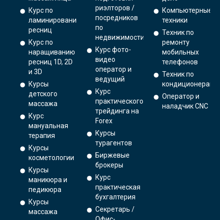
риэлторов /
Курс по
Компьютерные
посредников
ламинированию
техники
по
ресниц
Техник по
недвижимости
Курс по
ремонту
Курс фото-
наращиванию
мобильных
видео
ресниц 1D, 2D
телефонов
оператор и
и 3D
Техник по
ведущий
Курсы
кондиционерам
Курс
детского
Оператор и
практического
массажа
наладчик CNC
трейдинга на
Курс
Forex
мануальная
Курсы
терапия
турагентов
Курсы
Биржевые
косметологии
брокеры
Курсы
Курс
маникюра и
практическая
педикюра
бухгалтерия
Курсы
Секретарь /
массажа
Офис-