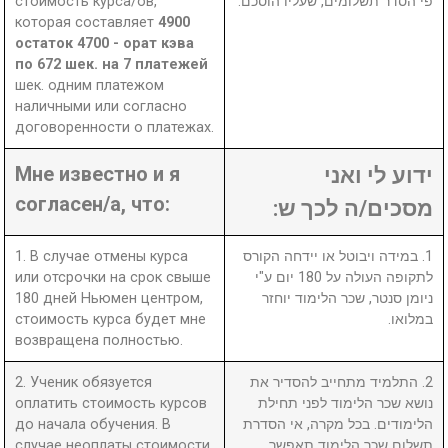
стоимость курса/ов,
פי הסדר תשלומים, שעליו הוסכם.
которая составляет
4900
остаток 4700 - орат кэва
по 672 шек. на 7 платежей
шек. одним платежом
наличными или согласно
договоренности о платежах.
Мне известно и я
ידוע לי ואני
согласен/а, что:
מסכים/ה לכך ש:
1. В случае отмены курса
1. במידה ויבוטל או יידחה הקורס
или отсрочки на срок свыше
לתקופה העולה על 180 יום ע"י
180 дней Ньюмен центром,
ניומן סנטר, שכר הלימוד יוחזר
стоимость курса будет мне
במלואו.
возвращена полностью.
2. Ученик обязуется
2. התלמיד מתחייב להסדיר את
оплатить стоимость курсов
נושא שכר הלימוד לפני תחילת
до начала обучения. В
הלימודים. בכל מקרה, אי הסדרת
случае неоплаты стоимости
תשלום שכר הלימוד תאפשר