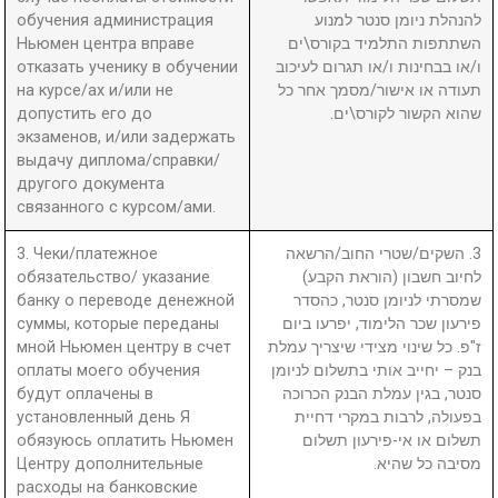
обучения администрация
להנהלת ניומן סנטר למנוע
Ньюмен центра вправе
השתתפות התלמיד בקורס\ים
отказать ученику в обучении
ו/או בבחינות ו/או תגרום לעיכוב
на курсе/ах и/или не
תעודה או אישור/מסמך אחר כל
допустить его до
שהוא הקשור לקורס\ים.
экзаменов, и/или задержать
выдачу диплома/справки/
другого документа
связанного с курсом/ами.
3. Чеки/платежное
3. השקים/שטרי החוב/הרשאה
обязательство/ указание
לחיוב חשבון (הוראת הקבע)
банку о переводе денежной
שמסרתי לניומן סנטר, כהסדר
суммы, которые переданы
פירעון שכר הלימוד, יפרעו ביום
мной Ньюмен центру в счет
ז"פ. כל שינוי מצידי שיצריך עמלת
оплаты моего обучения
בנק – יחייב אותי בתשלום לניומן
будут оплачены в
סנטר, בגין עמלת הבנק הכרוכה
установленный день Я
בפעולה, לרבות במקרי דחיית
обязуюсь оплатить Ньюмен
תשלום או אי-פירעון תשלום
Центру дополнительные
מסיבה כל שהיא.
расходы на банковские