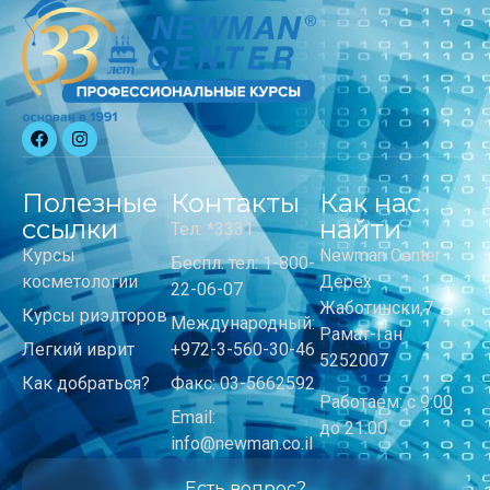
Полезные
Контакты
Как нас
ссылки
найти
Тел: *3331
Курсы
Newman Center
Беспл. тел: 1-800-
косметологии
Дерех
22-06-07
Жаботински,7
Курсы риэлторов
Международный:
Рамат-Ган
Легкий иврит
+972-3-560-30-46
5252007
Как добраться?
Факс: 03-5662592
Работаем: с 9:00
Email:
до 21:00
info@newman.co.il
Есть вопрос?