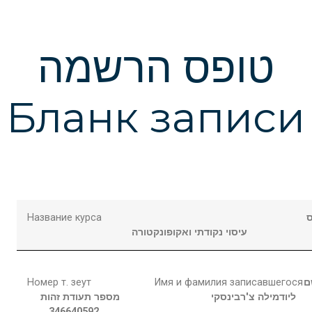
טופס הרשמה
Бланк записи
Название курса
עיסוי נקודתי ואקופונקטורה
Номер т. зеут
Имя и фамилия записавшегося
ם
ליודמילה
צ'רבינסקי
מספר תעודת זהות
346640592