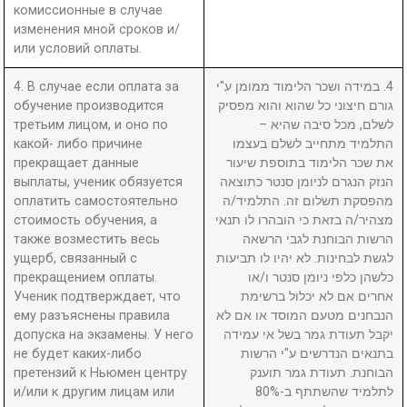
комиссионные в случае
изменения мной сроков и/
или условий оплаты.
4. В случае если оплата за
4. במידה ושכר הלימוד ממומן ע"י
обучение производится
גורם חיצוני כל שהוא והוא מפסיק
третьим лицом, и оно по
לשלם, מכל סיבה שהיא –
какой- либо причине
התלמיד מתחייב לשלם בעצמו
прекращает данные
את שכר הלימוד בתוספת שיעור
выплаты, ученик обязуется
הנזק הנגרם לניומן סנטר כתוצאה
оплатить самостоятельно
מהפסקת תשלום זה. התלמיד/ה
стоимость обучения, а
מצהיר/ה בזאת כי הובהרו לו תנאי
также возместить весь
הרשות הבוחנת לגבי הרשאה
ущерб, связанный с
לגשת לבחינות. לא יהיו לו תביעות
прекращением оплаты.
כלשהן כלפי ניומן סנטר ו/או
Ученик подтверждает, что
אחרים אם לא יכלול ברשימת
ему разъяснены правила
הנבחנים מטעם המוסד או אם לא
допуска на экзамены. У него
יקבל תעודת גמר בשל אי עמידה
не будет каких-либо
בתנאים הנדרשים ע"י הרשות
претензий к Ньюмен центру
הבוחנת. תעודת גמר תוענק
и/или к другим лицам или
לתלמיד שהשתתף ב-80%