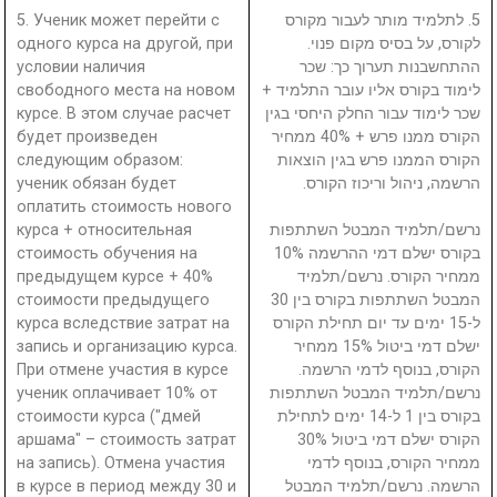
5. Ученик может перейти с
5. לתלמיד מותר לעבור מקורס
одного курса на другой, при
לקורס, על בסיס מקום פנוי.
условии наличия
ההתחשבנות תערוך כך: שכר
свободного места на новом
לימוד בקורס אליו עובר התלמיד +
курсе. В этом случае расчет
שכר לימוד עבור החלק היחסי בגין
будет произведен
הקורס ממנו פרש + 40% ממחיר
следующим образом:
הקורס הממנו פרש בגין הוצאות
ученик обязан будет
הרשמה, ניהול וריכוז הקורס.
оплатить стоимость нового
курса + относительная
נרשם/תלמיד המבטל השתתפות
стоимость обучения на
בקורס ישלם דמי ההרשמה 10%
предыдущем курсе + 40%
ממחיר הקורס. נרשם/תלמיד
стоимости предыдущего
המבטל השתתפות בקורס בין 30
курса вследствие затрат на
ל-15 ימים עד יום תחילת הקורס
запись и организацию курса.
ישלם דמי ביטול 15% ממחיר
При отмене участия в курсе
הקורס, בנוסף לדמי הרשמה.
ученик оплачивает 10% от
נרשם/תלמיד המבטל השתתפות
стоимости курса ("дмей
בקורס בין 1 ל-14 ימים לתחילת
аршама" – стоимость затрат
הקורס ישלם דמי ביטול 30%
на запись). Отмена участия
ממחיר הקורס, בנוסף לדמי
в курсе в период между 30 и
הרשמה. נרשם/תלמיד המבטל