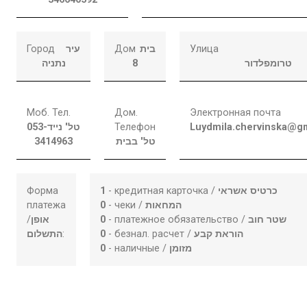
Город
עיר
Дом
בית
Улица
נתניה
8
טרומפלדור
Моб. Тел.
Дом.
Электронная почта
053-
טל' נייד
Телефон
Luydmila.chervinska@g
3414963
טל' בבית
Форма
1
- кредитная карточка /
כרטיס אשראי
платежа
0
- чеки /
המחאות
/
אופן
0
- платежное обязательство /
שטר חוב
התשלום
:
0
- безнал. расчет /
הוראת קבע
0
- наличные /
מזומן