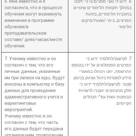
6. Мне известно и я
6. ידוע לי ואני מסכים/ה כי יתכנו
согласен/а, что в процессе
במהלך תקופת הלימודים שינויים
обучения могут возникнуть
בתוכנית הלימודים, בזהות
изменения в программе
המרצים, בימי /שעות/מיקום
обучения/в
הלימוד.
преподавательском
составе/ днях/часах/месте
обучения.
7. Ученику известно и он
7. לנרשם/לתלמיד ידוע כי
согласен с тем, что его
הפרטים הממולאים על ידו בטופס
личные данные, указанные
ההרשמה, יוזנו וינוהלו במאגרי
им при записи на курс, будут
מידע למטרות ניהול ושיווק בניומן
внесены в компьютер и базу
סנטר. לנרשם/לתלמיד ידוע כי
данных для проведения
חלק מהנתונים יועברו לרשויות
административного учета и
הבוחנות וזאת עפ"י הנהלים
маркетинговых
הקיימים.
мероприятий.
Ученику известно и он
согласен с тем, что часть
его данных будет передана
организациям, проводящим