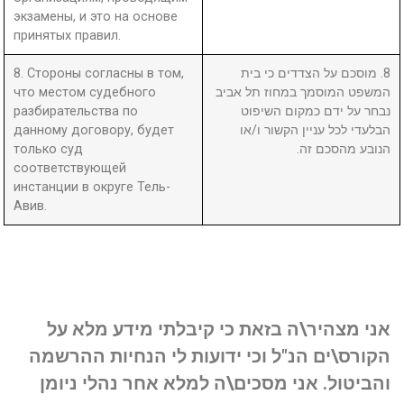
экзамены, и это на основе
принятых правил.
8. Стороны согласны в том,
8. מוסכם על הצדדים כי בית
что местом судебного
המשפט המוסמך במחוז תל אביב
разбирательства по
נבחר על ידם כמקום השיפוט
данному договору, будет
הבלעדי לכל עניין הקשור ו/או
только суд
הנובע מהסכם זה.
соответствующей
инстанции в округе Тель-
Авив.
אני מצהיר\ה בזאת כי קיבלתי מידע מלא על
הקורס\ים הנ"ל וכי ידועות לי הנחיות ההרשמה
והביטול. אני מסכים\ה למלא אחר נהלי ניומן