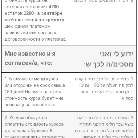
стоимость курса/ов,
פי הסדר תשלומים, שעליו הוסכם.
которая составляет
4200
остаток 3200= в сентябре
на 6 платежей по кредиту.
шек. одним платежом
наличными или согласно
договоренности о платежах.
Мне известно и я
ידוע לי ואני
согласен/а, что:
מסכים/ה לכך ש:
1. В случае отмены курса
1. במידה ויבוטל או יידחה הקורס
или отсрочки на срок свыше
לתקופה העולה על 180 יום ע"י
180 дней Ньюмен центром,
ניומן סנטר, שכר הלימוד יוחזר
стоимость курса будет мне
במלואו.
возвращена полностью.
2. Ученик обязуется
2. התלמיד מתחייב להסדיר את
оплатить стоимость курсов
נושא שכר הלימוד לפני תחילת
до начала обучения. В
הלימודים. בכל מקרה, אי הסדרת
случае неоплаты стоимости
תשלום שכר הלימוד תאפשר