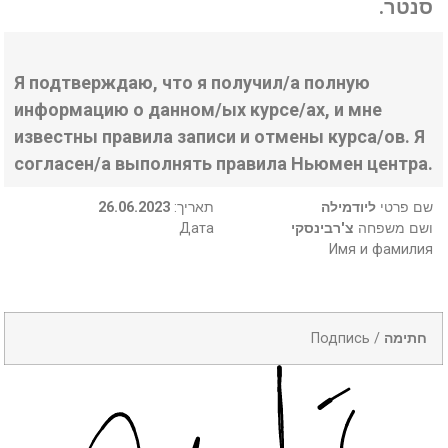
סנטר.
Я подтверждаю, что я получил/а полную
информацию о данном/ых курсе/ах, и мне
известны правила записи и отмены курса/ов. Я
согласен/а выполнять правила Ньюмен центра.
26.06.2023
:תאריך
ליודמילה
שם פרטי
Дата
צ'רבינסקי
ושם משפחה
Имя и фамилия
Подпись /
חתימה