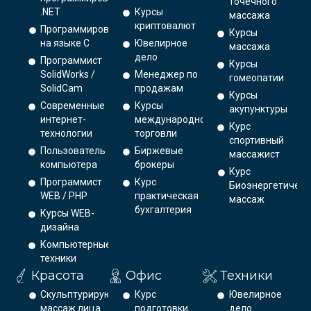
точечного
.NET
Курсы
массажа
криптовалют
Программирование
Курсы
на языке С
Ювелирное
массажа
дело
Программист
Курсы
SolidWorks /
Менеджер по
гомеопатии
SolidCam
продажам
Курсы
Современные
Курсы
акупунктуры
интернет-
международной
Курс
технологии
торговли
спортивный
Пользователь
Биржевые
массажист
компьютера
брокеры
Курс
Программист
Курс
Биоэнергетическ
WEB / PHP
практическая
массаж
бухгалтерия
Курсы WEB-
дизайна
Компьютерные
техники
Красота
Офис
Техники
Скульптурирующий
Курс
Ювелирное
массаж лица
подготовки
дело