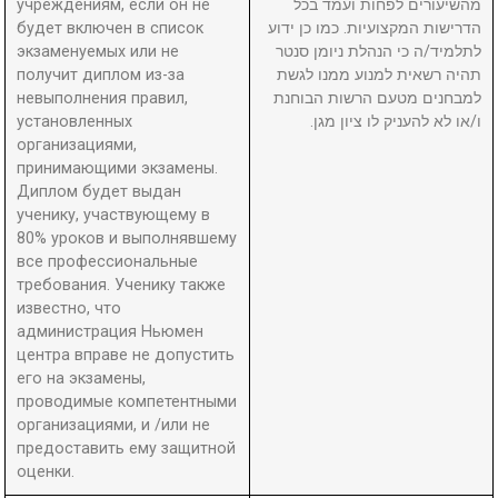
учреждениям, если он не
מהשיעורים לפחות ועמד בכל
будет включен в список
הדרישות המקצועיות. כמו כן ידוע
экзаменуемых или не
לתלמיד/ה כי הנהלת ניומן סנטר
получит диплом из-за
תהיה רשאית למנוע ממנו לגשת
невыполнения правил,
למבחנים מטעם הרשות הבוחנת
установленных
ו/או לא להעניק לו ציון מגן.
организациями,
принимающими экзамены.
Диплом будет выдан
ученику, участвующему в
80% уроков и выполнявшему
все профессиональные
требования. Ученику также
известно, что
администрация Ньюмен
центра вправе не допустить
его на экзамены,
проводимые компетентными
организациями, и /или не
предоставить ему защитной
оценки.