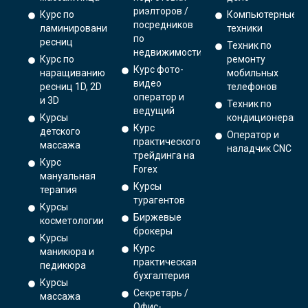
риэлторов /
Курс по
Компьютерные
посредников
ламинированию
техники
по
ресниц
Техник по
недвижимости
Курс по
ремонту
Курс фото-
наращиванию
мобильных
видео
ресниц 1D, 2D
телефонов
оператор и
и 3D
Техник по
ведущий
Курсы
кондиционерам
Курс
детского
Оператор и
практического
массажа
наладчик CNC
трейдинга на
Курс
Forex
мануальная
Курсы
терапия
турагентов
Курсы
Биржевые
косметологии
брокеры
Курсы
Курс
маникюра и
практическая
педикюра
бухгалтерия
Курсы
Секретарь /
массажа
Офис-