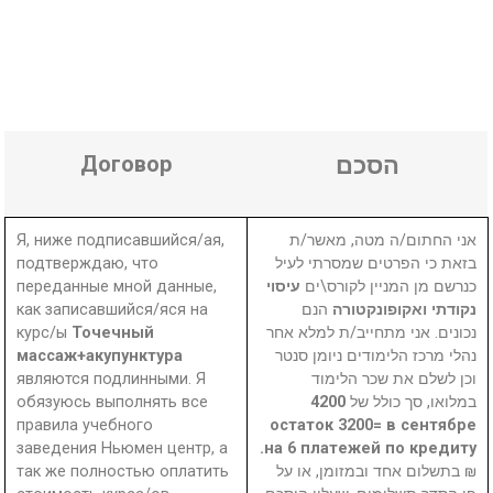
Договор
הסכם
Я, ниже подписавшийся/ая,
אני החתום/ה מטה, מאשר/ת
подтверждаю, что
בזאת כי הפרטים שמסרתי לעיל
переданные мной данные,
עיסוי
כנרשם מן המניין לקורס\ים
как записавшийся/яся на
הנם
נקודתי ואקופונקטורה
курс/ы
Точечный
נכונים. אני מתחייב/ת למלא אחר
массаж+акупунктура
נהלי מרכז הלימודים ניומן סנטר
являются подлинными. Я
וכן לשלם את שכר הלימוד
обязуюсь выполнять все
4200
במלואו, סך כולל של
правила учебного
остаток 3200= в сентябре
заведения Ньюмен центр, а
на 6 платежей по кредиту.
так же полностью оплатить
₪ בתשלום אחד ובמזומן, או על