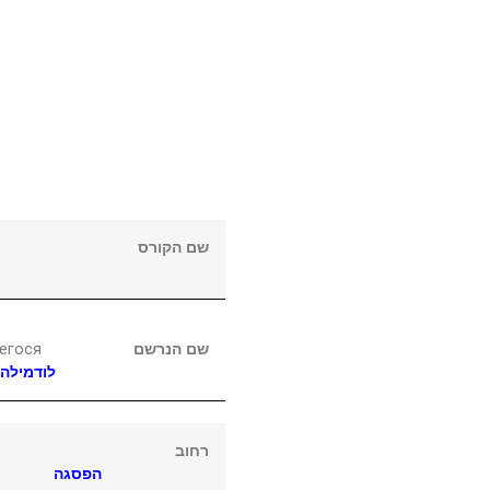
שם הקורס
егося
שם הנרשם
לודמילה
רחוב
הפסגה