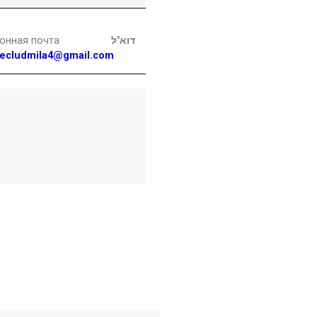
онная почта
דוא"ל
ecludmila4@gmail.com