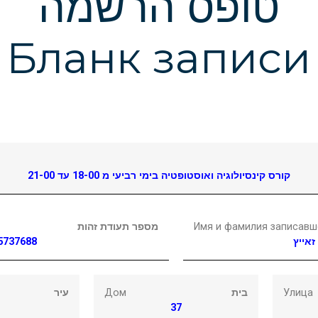
טופס הרשמה
Бланк записи
קורס קינסיולוגיה ואוסטופטיה בימי רביעי מ 18-00 עד 21-00
מספר תעודת זהות
Имя и фамилия записавш
5737688
זאייץ
עיר
Дом
בית
Улица
37