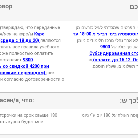
овор
ם
одтверждаю, что переданные
 הפרטים שמסרתי לעיל כנרשם מן
я/яся на курс/ы
Курс
קורס קינסיולוגיה ואוסטופטיה בימי רביעי מ 18-00 עד
среда с 18 до 20)
являются
א אחר נהלי מרכז הלימודים ניומן
лнять все правила учебного
9800
ו, סך כולל של
к же полностью оплатить
(Субсидированная ст
составляет
9800
₪
оплате до 15.12. 
 со скидкой 4200 при
ר תשלומים, שעליו הוסכם
нковским переводом)
шек.
и согласно договоренности о
асен/а, что:
לכך ש
отсрочки на срок свыше 180
1. במידה ויבוטל או יידחה הקורס לתקופה העולה על 180 יום ע"י ניומן
сть курса будет мне