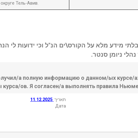
округе Тель-Авив.
בלתי מידע מלא על הקורס\ים הנ"ל וכי ידועות לי ה
נהלי ניומן סנטר
олучил/а полную информацию о данном/ых курсе/ах
ы курса/ов. Я согласен/а выполнять правила Ньюме
11.12.2025
:תאריך
Дата