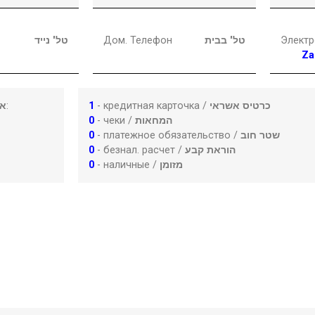
טל' נייד
Дом. Телефон
טל' בבית
Электр
Za
או
:
1
- кредитная карточка /
כרטיס אשראי
0
- чеки /
המחאות
0
- платежное обязательство /
שטר חוב
0
- безнал. расчет /
הוראת קבע
0
- наличные /
מזומן