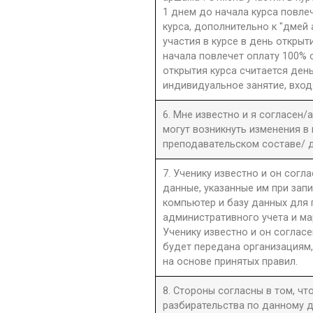
1 днем до начала курса повле
курса, дополнительно к "дмей
участия в курсе в день открыти
начала повлечет оплату 100% 
открытия курса считается день
индивидуальное занятие, вход
6. Мне известно и я согласен/
могут возникнуть изменения в
преподавательском составе/ д
7. Ученику известно и он согла
данные, указанные им при запи
компьютер и базу данных для
административного учета и ма
Ученику известно и он согласе
будет передана организациям,
на основе принятых правил.
8. Стороны согласны в том, ч
разбирательства по данному д