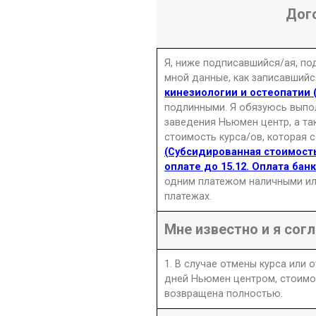
Дог
Я, ниже подписавшийся/ая, п
мной данные, как записавшийс
кинезиологии и остеопатии (
подлинными. Я обязуюсь выпо
заведения Ньюмен центр, а та
стоимость курса/ов, которая 
(Субсидированная стоимость
оплате до 15.12. Оплата ба
одним платежом наличными ил
платежах.
Мне известно и я согл
1. В случае отмены курса или 
дней Ньюмен центром, стоимо
возвращена полностью.