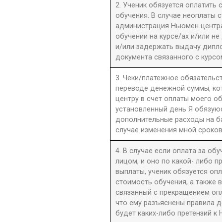
2. Ученик обязуется оплатить
обучения. В случае неоплаты 
администрация Ньюмен центра 
обучении на курсе/ах и/или не
и/или задержать выдачу дипл
документа связанного с курсо
3. Чеки/платежное обязательст
переводе денежной суммы, к
центру в счет оплаты моего о
установленный день Я обязую
дополнительные расходы на б
случае изменения мной сроков
4. В случае если оплата за об
лицом, и оно по какой- либо 
выплаты, ученик обязуется оп
стоимость обучения, а также 
связанный с прекращением оп
что ему разъяснены правила до
будет каких-либо претензий к 