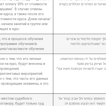
чет оплату 30% от стоимости
שיעורים הפרטיים הכלולים בקורס
 аршама". В случае отмены
я курса, а также после его
стоимости курса. Днем начала/
 начала занятий в группе или
ящее в курс.
а, что в процессе обучения
6. ך תקופת הלימודים שינויים
 программе обучения/в
בימי /שעות/מיקום הלימוד
нях/часах/месте обучения.
сен с тем, что его личные
7. מולאים על ידו בטופס ההרשמה
си на курс, будут внесены в
ול ושיווק בניומן סנטר
 проведения
יועברו לרשויות הבוחנות וזאת עפ"י
ркетинговых мероприятий.
н с тем, что часть его данных
 проводящим экзамены, и это
то местом судебного
8. וסמך במחוז תל אביב נבחר על
оговору, будет только суд
ן הקשור ו/או הנובע מהסכם זה