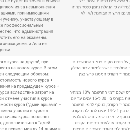
он не будет включен в список
גמר תוענק לתלמיד שהשתתף ב-80% מהשיעורים לפחות ועמד בכל
диплом из-за невыполнения
מיד/ה כי הנהלת ניומן סנטר תהיה
изациями, принимающими
טעם הרשות הבוחנת ו/או לא
 ученику, участвующему в
се профессиональные
вестно, что администрация
стить его на экзамены,
анизациями, и /или не
енки.
ого курса на другой, при
5. ל בסיס מקום פנוי. ההתחשבנות
еста на новом курсе. В этом
בר התלמיד + שכר לימוד עבור החלק
ден следующим образом:
סי בגין הקורס ממנו פרש + 40% ממחיר הקורס הממנו פרש בגין
 стоимость нового курса +
чения на предыдущем курсе +
урса вследствие затрат на
נרשם/תלמיד המבטל השתתפות בקורס ישלם דמי ההרשמה 10% ממחיר
ри отмене участия в курсе
הקורס. נרשם/תלמיד המבטל השתתפות בקורס בין 30 ל-15 ימים עד יום
имости курса ("дмей аршама" –
ילת הקורס ישלם דמי ביטול 15% ממחיר הקורס, בנוסף לדמי הרשמה
Отмена участия в курсе в
נרשם/תלמיד המבטל השתתפות בקורס בין 1 ל-14 ימים לתחילת הקורס
о начала курса повлечет
ממחיר הקורס, בנוסף לדמי הרשמה. נרשם/תלמיד
а, дополнительно к "дмей
 הקורס או לאחר פתיחת הקורס
рсе в период между 14 днями и
חת/תחילת הקורס נחשב יום תחילת