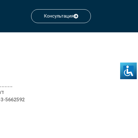
Консультация
_____
דרך ההגנה
2-3-5662592