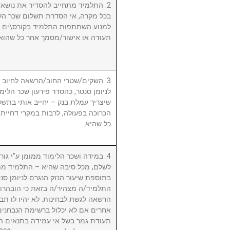
התלמיד מתחייב להסדיר את נושא שכ.
בכל מקרה, אי הסדרת תשלום שכר הלי
למנוע השתתפות התלמיד בקורס\ים ו/א
תעודה או אישור/מסמך אחר כל שהוא.
השקים/שטרי החוב/הרשאה לחיוב חשב
לניומן סנטר, כהסדר פירעון שכר הלימוד
שיצריך עמלת בנק – יחייב אותי בתשלו
הכרוכה בפעולה, לרבות במקרי דחיית 
כל שהיא.
במידה ושכר הלימוד ממומן ע"י גורם ח
לשלם, מכל סיבה שהיא – התלמיד מת
בתוספת שיעור הנזק הנגרם לניומן .
התלמיד/ה מצהיר/ה בזאת כי הובהרו 
הרשאה לגשת לבחינות. לא יהיו לו תבי
אחרים אם לא יכלול ברשימת הנבחני
תעודת גמר בשל אי עמידה בתנאים הנ