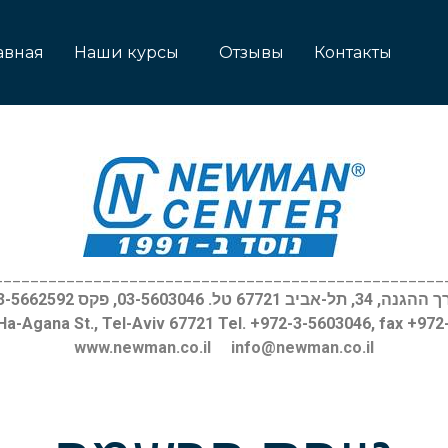
авная
Наши курсы
Отзывы
Контакты
__________________________________________________
, 34, תל-אביב 67721 טל. 03-5603046, פקס 03-5662592
Ha-Agana St., Tel-Aviv 67721 Tel. +972-3-5603046, fax +97
www.newman.co.il
info@newman.co.il