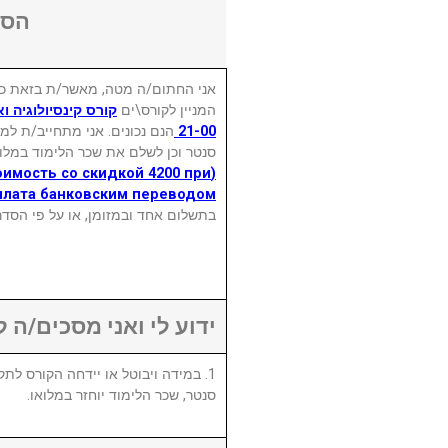
הסכ
אני החתום/ה מטה, מאשר/ת בזאת כי
המניין לקורס\ים
הנם נכונים. אני מתחייב/ת למל
21-00
סנטר וכן לשלם את שכר הלימוד במלוא
оимость со скидкой 4200 при
Оплата банковским переводом)
בתשלום אחד ובמזומן, או על פי הסד.
ידוע לי ואני מסכים/ה :
סנטר, שכר הלימוד יוחזר במלואו.