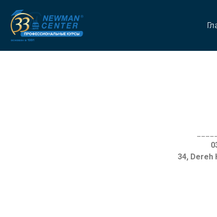
Гл
____
34, Dereh 