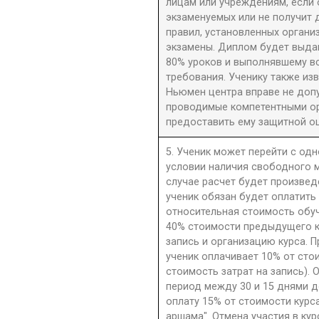
лицам или учреждениям, если 
экзаменуемых или не получит 
правил, установленных орган
экзамены. Диплом будет выдан
80% уроков и выполнявшему в
требования. Ученику также из
Ньюмен центра вправе не допу
проводимые компетентными орг
предоставить ему защитной оц
5. Ученик может перейти с одн
условии наличия свободного м
случае расчет будет произве
ученик обязан будет оплатить
относительная стоимость обу
40% стоимости предыдущего к
запись и организацию курса. П
ученик оплачивает 10% от сто
стоимость затрат на запись). 
период между 30 и 15 днями д
оплату 15% от стоимости курс
аршама". Отмена участия в ку