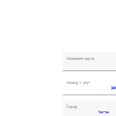
Название курса
Номер т. зеут
34
Город
אריאל