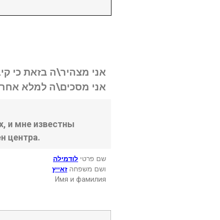
אני מצהיר\ה בזאת כי קי.
אני מסכים\ה למלא אחר .
, и мне известны
н центра.
שם פרטי
לודמילה
ושם משפחה
זאייץ
Имя и фамилия