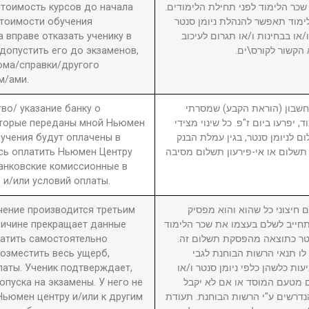
 стоимость курсов до начала
2. ר הלימוד לפני תחילת הלימודים
стоимости обучения
מוד תאפשר להנהלת ניומן סנטר
вправе отказать ученику в
ו בבחינות ו/או תגרום לעיכוב
 допустить его до экзаменов,
 הקשור לקורס\ים
ома/справки/другого
м/ами.
во/ указание банку о
3. ון (הוראת הקבע) שמסרתי
оторые переданы мной Ньюмен
, יפרעו ביום ז"פ. כל שינוי מצידי
бучения будут оплачены в
ם לניומן סנטר, בגין עמלת הבנק
сь оплатить Ньюмен Центру
תשלום או אי-פירעון תשלום מסיבה
анковские комиссионные в
 и/или условий оплаты.
учение производится третьим
4. יצוני כל שהוא והוא מפסיק
причине прекращает данные
חייב לשלם בעצמו את שכר הלימוד
латить самостоятельно
סנטר כתוצאה מהפסקת תשלום זה
возместить весь ущерб,
לו תנאי הרשות הבוחנת לגבי
латы. Ученик подтверждает,
עות כלשהן כלפי ניומן סנטר ו/או
пуска на экзамены. У него не
ם מטעם המוסד או אם לא יקבל
Ньюмен центру и/или к другим
דרשים ע"י הרשות הבוחנת. תעודת