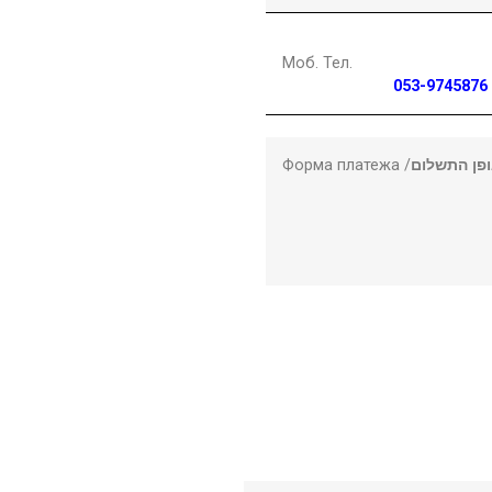
Моб. Тел.
053-9745876
Форма платежа /
פן התשלום