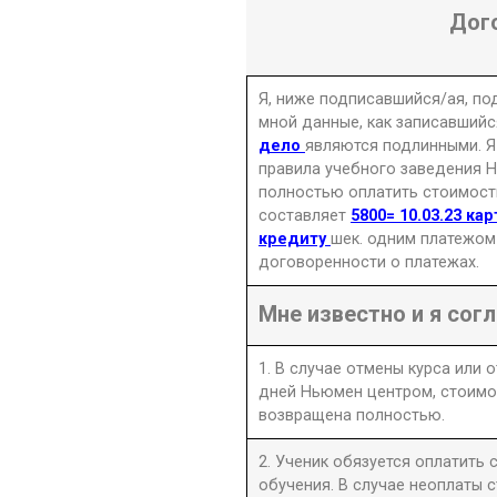
Дог
Я, ниже подписавшийся/ая, п
мной данные, как записавшийс
дело
являются подлинными. Я
правила учебного заведения Н
полностью оплатить стоимость
составляет
5800= 10.03.23 ка
кредиту
шек. одним платежом
договоренности о платежах.
Мне известно и я согл
1. В случае отмены курса или 
дней Ньюмен центром, стоимо
возвращена полностью.
2. Ученик обязуется оплатить
обучения. В случае неоплаты 