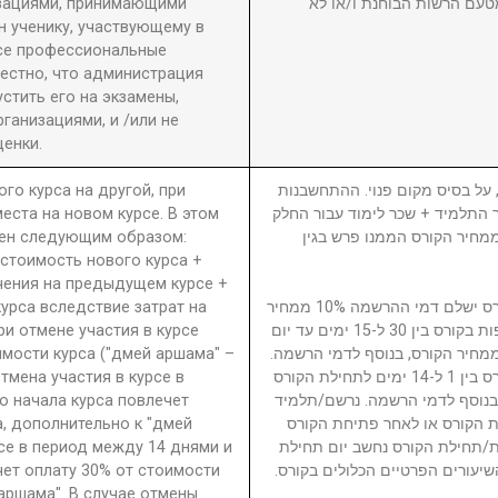
изациями, принимающими
טעם הרשות הבוחנת ו/או לא
 ученику, участвующему в
се профессиональные
вестно, что администрация
стить его на экзамены,
анизациями, и /или не
енки.
ого курса на другой, при
5. ל בסיס מקום פנוי. ההתחשבנות
еста на новом курсе. В этом
בר התלמיד + שכר לימוד עבור החלק
ден следующим образом:
סי בגין הקורס ממנו פרש + 40% ממחיר הקורס הממנו פרש בגין
 стоимость нового курса +
чения на предыдущем курсе +
урса вследствие затрат на
נרשם/תלמיד המבטל השתתפות בקורס ישלם דמי ההרשמה 10% ממחיר
ри отмене участия в курсе
הקורס. נרשם/תלמיד המבטל השתתפות בקורס בין 30 ל-15 ימים עד יום
имости курса ("дмей аршама" –
ילת הקורס ישלם דמי ביטול 15% ממחיר הקורס, בנוסף לדמי הרשמה
Отмена участия в курсе в
נרשם/תלמיד המבטל השתתפות בקורס בין 1 ל-14 ימים לתחילת הקורס
о начала курса повлечет
ממחיר הקורס, בנוסף לדמי הרשמה. נרשם/תלמיד
а, дополнительно к "дмей
 הקורס או לאחר פתיחת הקורס
рсе в период между 14 днями и
חת/תחילת הקורס נחשב יום תחילת
чет оплату 30% от стоимости
שיעורים הפרטיים הכלולים בקורס
 аршама". В случае отмены