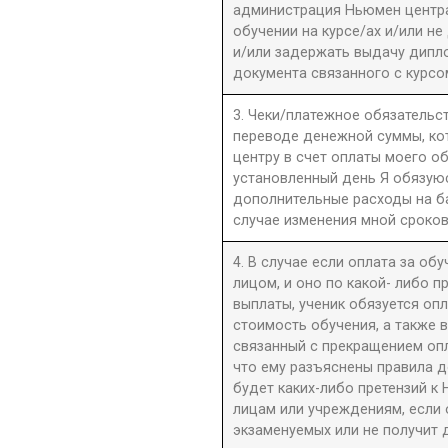
администрация Ньюмен центра 
обучении на курсе/ах и/или не
и/или задержать выдачу дипл
документа связанного с курсо
3. Чеки/платежное обязательст
переводе денежной суммы, к
центру в счет оплаты моего о
установленный день Я обязую
дополнительные расходы на б
случае изменения мной сроков
4. В случае если оплата за об
лицом, и оно по какой- либо 
выплаты, ученик обязуется оп
стоимость обучения, а также 
связанный с прекращением оп
что ему разъяснены правила до
будет каких-либо претензий к 
лицам или учреждениям, если 
экзаменуемых или не получит 