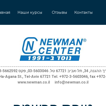
авная
Наши курсы
Отзывы
Контакты
__________________________________________________
, 34, תל-אביב 67721 טל. 03-5603046, פקס 03-5662592
Ha-Agana St., Tel-Aviv 67721 Tel. +972-3-5603046, fax +97
www.newman.co.il
info@newman.co.il