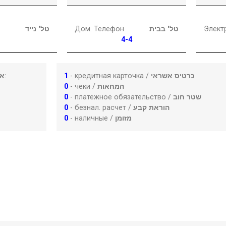
טל' נייד
Дом. Телефон
טל' בבית
Элект
4-4
או
:
1
- кредитная карточка /
כרטיס אשראי
0
- чеки /
המחאות
0
- платежное обязательство /
שטר חוב
0
- безнал. расчет /
הוראת קבע
0
- наличные /
מזומן