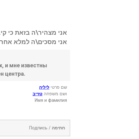
אני מצהיר\ה בזאת כי קי.
אני מסכים\ה למלא אחר .
, и мне известны
н центра.
שם פרטי
ליליה
ושם משפחה
טזייב
Имя и фамилия
Подпись /
חתימה