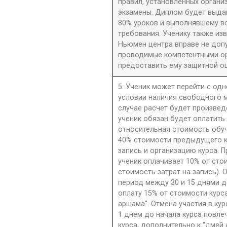
правил, установленных орган
экзамены. Диплом будет выдан
80% уроков и выполнявшему в
требования. Ученику также из
Ньюмен центра вправе не допу
проводимые компетентными орг
предоставить ему защитной оц
5. Ученик может перейти с одн
условии наличия свободного м
случае расчет будет произве
ученик обязан будет оплатить
относительная стоимость обу
40% стоимости предыдущего к
запись и организацию курса. П
ученик оплачивает 10% от сто
стоимость затрат на запись). 
период между 30 и 15 днями д
оплату 15% от стоимости курс
аршама". Отмена участия в ку
1 днем до начала курса повле
курса, дополнительно к "дмей