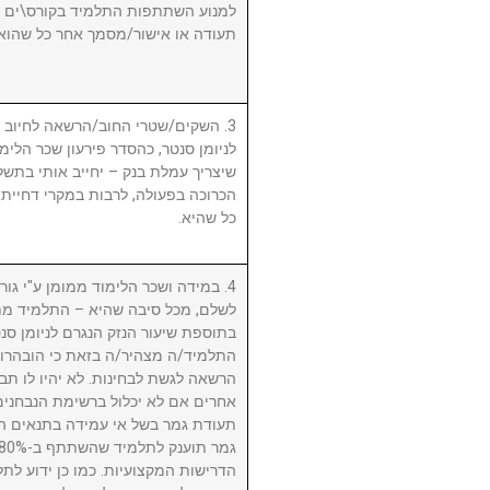
למנוע השתתפות התלמיד בקורס\ים ו/א
תעודה או אישור/מסמך אחר כל שהוא.
השקים/שטרי החוב/הרשאה לחיוב חשב
לניומן סנטר, כהסדר פירעון שכר הלימוד
שיצריך עמלת בנק – יחייב אותי בתשלו
הכרוכה בפעולה, לרבות במקרי דחיית 
כל שהיא.
במידה ושכר הלימוד ממומן ע"י גורם ח
לשלם, מכל סיבה שהיא – התלמיד מת
בתוספת שיעור הנזק הנגרם לניומן .
התלמיד/ה מצהיר/ה בזאת כי הובהרו 
הרשאה לגשת לבחינות. לא יהיו לו תבי
אחרים אם לא יכלול ברשימת הנבחני
תעודת גמר בשל אי עמידה בתנאים הנ
הדרישות המקצועיות. כמו כן ידוע לתל