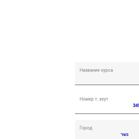
Название курса
Номер т. зеут
34
Город
נשר