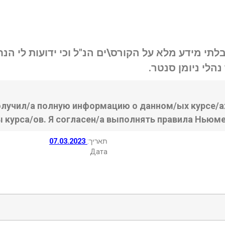
בלתי מידע מלא על הקורס\ים הנ"ל וכי ידועות לי ה
נהלי ניומן סנטר
олучил/а полную информацию о данном/ых курсе/ах
ы курса/ов. Я согласен/а выполнять правила Ньюме
07.03.2023
:תאריך
Дата