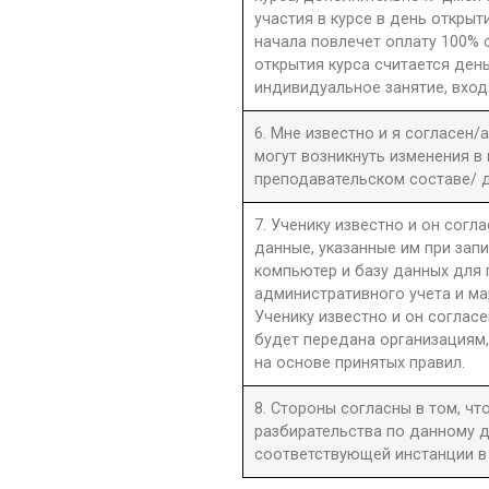
участия в курсе в день открыти
начала повлечет оплату 100% 
открытия курса считается день
индивидуальное занятие, вход
6. Мне известно и я согласен/
могут возникнуть изменения в
преподавательском составе/ д
7. Ученику известно и он согла
данные, указанные им при запи
компьютер и базу данных для
административного учета и ма
Ученику известно и он согласе
будет передана организациям,
на основе принятых правил.
8. Стороны согласны в том, ч
разбирательства по данному д
соответствующей инстанции в 