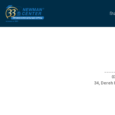
Гл
____
34, Dereh 