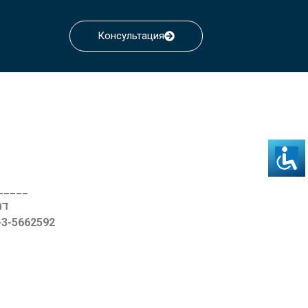
Консультация
_____
דרך ההגנה
2-3-5662592