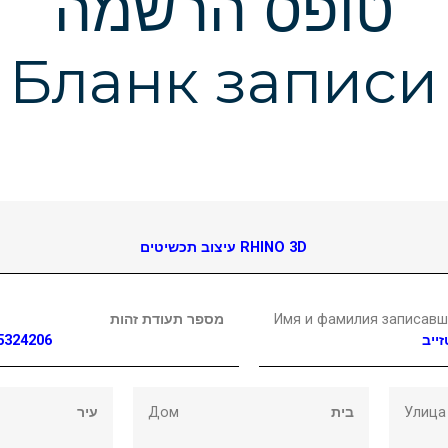
טופס הרשמה
Бланк записи
עיצוב תכשיטים RHINO 3D
מספר תעודת זהות
Имя и фамилия записавш
5324206
זייב
עיר
Дом
בית
Улица