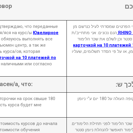
овор
ם
одтверждаю, что переданные
 הפרטים שמסרתי לעיל כנרשם מן
я/яся на курс/ы
Ювелирное
הנם נכונים. אני מתחייב/ת
 обязуюсь выполнять все
 סנטר וכן לשלם את שכר הלימוד
ьюмен центр, а так же
5800= 10.03.23 карточкой на 10 платежей
 курса/ов, которая
₪ או על פי הסדר תשלומים, שעליו
рточкой на 10 платежей по
 наличными или согласно
асен/а, что:
לכך ש
отсрочки на срок свыше 180
1. במידה ויבוטל או יידחה הקורס לתקופה העולה על 180 יום ע"י ניומן
сть курса будет мне
 стоимость курсов до начала
2. ר הלימוד לפני תחילת הלימודים
стоимости обучения
מוד תאפשר להנהלת ניומן סנטר