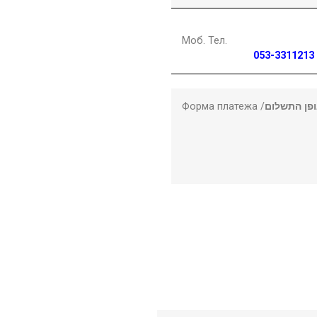
Моб. Тел.
053-3311213
Форма платежа /
פן התשלום