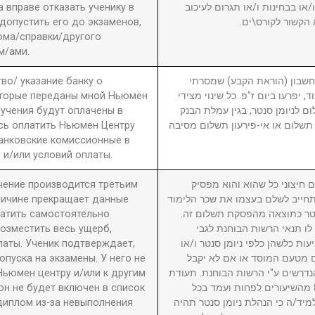
вправе отказать ученику в
ו בבחינות ו/או תגרום לעיכוב
 допустить его до экзаменов,
 הקשור לקורס\ים
ома/справки/другого
м/ами.
во/ указание банку о
3. ון (הוראת הקבע) שמסרתי
оторые переданы мной Ньюмен
, יפרעו ביום ז"פ. כל שינוי מצידי
бучения будут оплачены в
ם לניומן סנטר, בגין עמלת הבנק
сь оплатить Ньюмен Центру
תשלום או אי-פירעון תשלום מסיבה
анковские комиссионные в
 и/или условий оплаты.
учение производится третьим
4. יצוני כל שהוא והוא מפסיק
причине прекращает данные
חייב לשלם בעצמו את שכר הלימוד
латить самостоятельно
סנטר כתוצאה מהפסקת תשלום זה
возместить весь ущерб,
לו תנאי הרשות הבוחנת לגבי
латы. Ученик подтверждает,
עות כלשהן כלפי ניומן סנטר ו/או
пуска на экзамены. У него не
ם מטעם המוסד או אם לא יקבל
Ньюмен центру и/или к другим
דרשים ע"י הרשות הבוחנת. תעודת
он не будет включен в список
גמר תוענק לתלמיד שהשתתף ב-80% מהשיעורים לפחות ועמד בכל
диплом из-за невыполнения
מיד/ה כי הנהלת ניומן סנטר תהיה