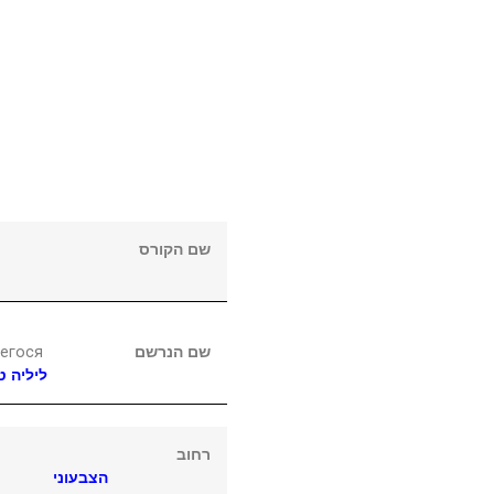
שם הקורס
егося
שם הנרשם
ליליה
ט
רחוב
הצבעוני