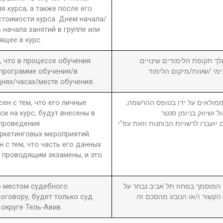
я курса, а также после его
стоимости курса. Днем начала/
 начала занятий в группе или
ящее в курс.
а, что в процессе обучения
6. ך תקופת הלימודים שינויים
 программе обучения/в
בימי /שעות/מיקום הלימוד
нях/часах/месте обучения.
сен с тем, что его личные
7. מולאים על ידו בטופס ההרשמה
си на курс, будут внесены в
ול ושיווק בניומן סנטר
 проведения
יועברו לרשויות הבוחנות וזאת עפ"י
ркетинговых мероприятий.
н с тем, что часть его данных
 проводящим экзамены, и это
то местом судебного
8. וסמך במחוז תל אביב נבחר על
оговору, будет только суд
ן הקשור ו/או הנובע מהסכם זה
округе Тель-Авив.