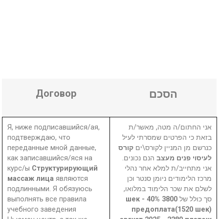
Договор
הסכם
Я, ниже подписавшийся/ая,
אני החתום/ה מטה, מאשר/ת
подтверждаю, что
בזאת כי הפרטים שמסרתי לעיל
переданные мной данные,
קורס
כנרשם מן המניין לקורס\ים
как записавшийся/яся на
הנם נכונים.
לעיסוי פנים מעצב
курс/ы
Структурирующий
אני מתחייב/ת למלא אחר נהלי
массаж лица
являются
מרכז הלימודים ניומן סנטר וכן
подлинными. Я обязуюсь
לשלם את שכר הלימוד במלואו,
выполнять все правила
3800 шек - 40%
סך כולל של
учебного заведения
предоплата(1520 шек)