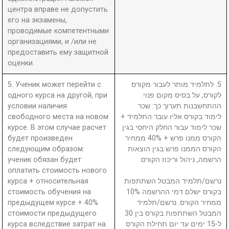
центра вправе не допустить
его на экзамены,
проводимые компетентными
организациями, и /или не
предоставить ему защитной
оценки.
5. Ученик может перейти с
5. לתלמיד מותר לעבור מקורס
одного курса на другой, при
לקורס, על בסיס מקום פנוי.
условии наличия
ההתחשבנות תערוך כך: שכר
свободного места на новом
לימוד בקורס אליו עובר התלמיד +
курсе. В этом случае расчет
שכר לימוד עבור החלק היחסי בגין
будет произведен
הקורס ממנו פרש + 40% ממחיר
следующим образом:
הקורס הממנו פרש בגין הוצאות
ученик обязан будет
הרשמה, ניהול וריכוז הקורס.
оплатить стоимость нового
курса + относительная
נרשם/תלמיד המבטל השתתפות
стоимость обучения на
בקורס ישלם דמי ההרשמה 10%
предыдущем курсе + 40%
ממחיר הקורס. נרשם/תלמיד
стоимости предыдущего
המבטל השתתפות בקורס בין 30
курса вследствие затрат на
ל-15 ימים עד יום תחילת הקורס