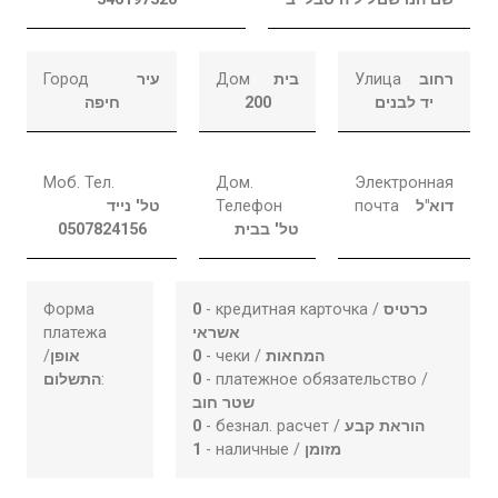
Город
עיר
Дом
בית
Улица
רחוב
חיפה
200
יד לבנים
Моб. Тел.
Дом.
Электронная
טל' נייד
Телефон
почта
דוא"ל
0507824156
טל' בבית
Форма
0
- кредитная карточка /
כרטיס
платежа
אשראי
/
אופן
0
- чеки /
המחאות
התשלום
:
0
- платежное обязательство /
שטר חוב
0
- безнал. расчет /
הוראת קבע
1
- наличные /
מזומן