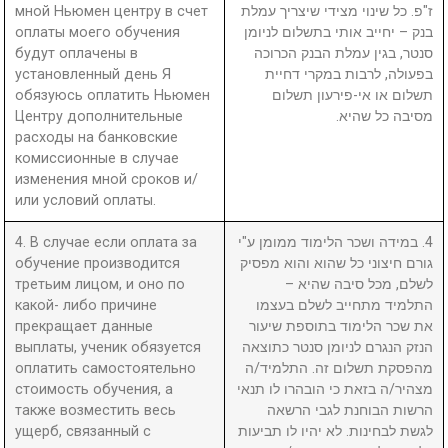
мной Ньюмен центру в счет
ז"פ. כל שינוי מצידי שיצריך עמלת
оплаты моего обучения
בנק – יחייב אותי בתשלום לניומן
будут оплачены в
סנטר, בגין עמלת הבנק הכרוכה
установленный день Я
בפעולה, לרבות במקרי דחיית
обязуюсь оплатить Ньюмен
תשלום או אי-פירעון תשלום
Центру дополнительные
מסיבה כל שהיא.
расходы на банковские
комиссионные в случае
изменения мной сроков и/
или условий оплаты.
4. В случае если оплата за
4. במידה ושכר הלימוד ממומן ע"י
обучение производится
גורם חיצוני כל שהוא והוא מפסיק
третьим лицом, и оно по
לשלם, מכל סיבה שהיא –
какой- либо причине
התלמיד מתחייב לשלם בעצמו
прекращает данные
את שכר הלימוד בתוספת שיעור
выплаты, ученик обязуется
הנזק הנגרם לניומן סנטר כתוצאה
оплатить самостоятельно
מהפסקת תשלום זה. התלמיד/ה
стоимость обучения, а
מצהיר/ה בזאת כי הובהרו לו תנאי
также возместить весь
הרשות הבוחנת לגבי הרשאה
ущерб, связанный с
לגשת לבחינות. לא יהיו לו תביעות