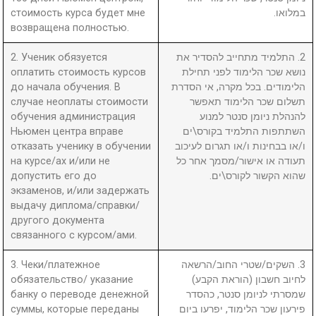
стоимость курса будет мне
במלואו.
возвращена полностью.
2. Ученик обязуется
2. התלמיד מתחייב להסדיר את
оплатить стоимость курсов
נושא שכר הלימוד לפני תחילת
до начала обучения. В
הלימודים. בכל מקרה, אי הסדרת
случае неоплаты стоимости
תשלום שכר הלימוד תאפשר
обучения администрация
להנהלת ניומן סנטר למנוע
Ньюмен центра вправе
השתתפות התלמיד בקורס\ים
отказать ученику в обучении
ו/או בבחינות ו/או תגרום לעיכוב
на курсе/ах и/или не
תעודה או אישור/מסמך אחר כל
допустить его до
שהוא הקשור לקורס\ים.
экзаменов, и/или задержать
выдачу диплома/справки/
другого документа
связанного с курсом/ами.
3. Чеки/платежное
3. השקים/שטרי החוב/הרשאה
обязательство/ указание
לחיוב חשבון (הוראת הקבע)
банку о переводе денежной
שמסרתי לניומן סנטר, כהסדר
суммы, которые переданы
פירעון שכר הלימוד, יפרעו ביום