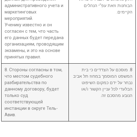
административного учета и
הבוחנות וזאת עפ"י הנהלים
маркетинговых
הקיימים.
мероприятий.
Ученику известно и он
согласен с тем, что часть
его данных будет передана
организациям, проводящим
экзамены, и это на основе
принятых правил.
8. Стороны согласны в том,
8. מוסכם על הצדדים כי בית
что местом судебного
המשפט המוסמך במחוז תל אביב
разбирательства по
נבחר על ידם כמקום השיפוט
данному договору, будет
הבלעדי לכל עניין הקשור ו/או
только суд
הנובע מהסכם זה.
соответствующей
инстанции в округе Тель-
Авив.