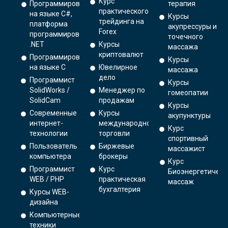
Курс
Программирование
терапия
практического
на языке C#,
Курсы
трейдинга на
платформа
акупрессуры и
Forex
программирования
точечного
.NET
Курсы
массажа
криптовалют
Программирование
Курсы
на языке С
Ювелирное
массажа
дело
Программист
Курсы
SolidWorks /
Менеджер по
гомеопатии
SolidCam
продажам
Курсы
Современные
Курсы
акупунктуры
интернет-
международной
Курс
технологии
торговли
спортивный
Пользователь
Биржевые
массажист
компьютера
брокеры
Курс
Программист
Курс
Биоэнергетическ
WEB / PHP
практическая
массаж
бухгалтерия
Курсы WEB-
дизайна
Компьютерные
техники