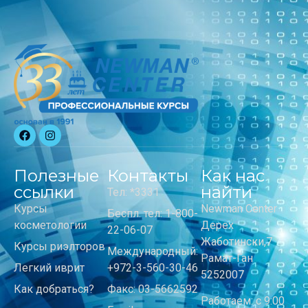
Полезные
Контакты
Как нас
ссылки
найти
Тел: *3331
Курсы
Newman Center
Беспл. тел: 1-800-
косметологии
Дерех
22-06-07
Жаботински,7
Курсы риэлторов
Международный:
Рамат-Ган
Легкий иврит
+972-3-560-30-46
5252007
Как добраться?
Факс: 03-5662592
Работаем: с 9:00