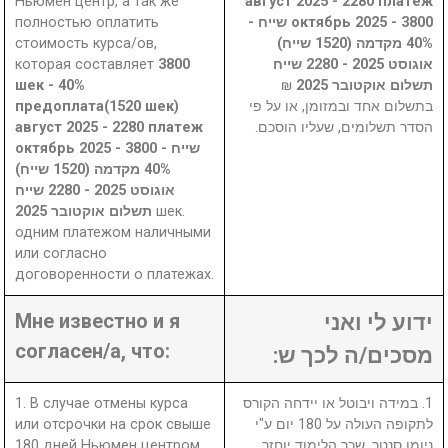
Ньюмен центр, а так же
август 2025 - 2280 платеж
полностью оплатить
октябрь 2025 - 3800 שייח -
стоимость курса/ов,
40% מקדמה (1520 שייח)
которая составляет
3800
אוגוסט 2025 - 2280 שייח
шек - 40%
₪
תשלום אוקטובר 2025
предоплата(1520 шек)
בתשלום אחד ובמזומן, או על פי
август 2025 - 2280 платеж
הסדר תשלומים, שעליו הוסכם.
октябрь 2025 - 3800 שייח -
40% מקדמה (1520 שייח)
אוגוסט 2025 - 2280 שייח
תשלום אוקטובר 2025
шек.
одним платежом наличными
или согласно
договоренности о платежах.
Мне известно и я
ידוע לי ואני
согласен/а, что:
מסכים/ה לכך ש:
1. В случае отмены курса
1. במידה ויבוטל או יידחה הקורס
или отсрочки на срок свыше
לתקופה העולה על 180 יום ע"י
180 дней Ньюмен центром,
ניומן סנטר, שכר הלימוד יוחזר