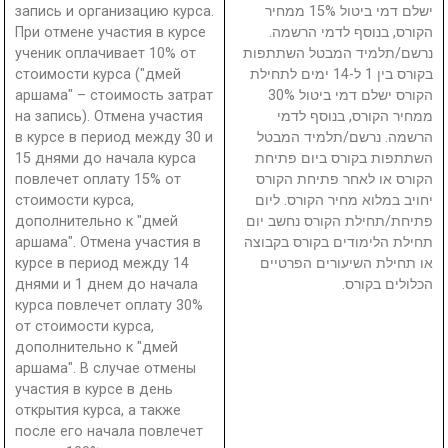
запись и организацию курса.
ישלם דמי ביטול 15% ממחיר
При отмене участия в курсе
הקורס, בנוסף לדמי הרשמה.
ученик оплачивает 10% от
נרשם/תלמיד המבטל השתתפות
стоимости курса ("дмей
בקורס בין 1 ל-14 ימים לתחילת
аршама" – стоимость затрат
הקורס ישלם דמי ביטול 30%
на запись). Отмена участия
ממחיר הקורס, בנוסף לדמי
в курсе в период между 30 и
הרשמה. נרשם/תלמיד המבטל
15 днями до начала курса
השתתפות בקורס ביום פתיחת
повлечет оплату 15% от
הקורס או לאחר פתיחת הקורס
стоимости курса,
יחויב במלוא מחיר הקורס. ליום
дополнительно к "дмей
פתיחת/תחילת הקורס נחשב יום
аршама". Отмена участия в
תחילת הלימודים בקורס בקבוצה
курсе в период между 14
או תחילת השיעורים הפרטיים
днями и 1 днем до начала
הכלולים בקורס.
курса повлечет оплату 30%
от стоимости курса,
дополнительно к "дмей
аршама". В случае отмены
участия в курсе в день
открытия курса, а также
после его начала повлечет