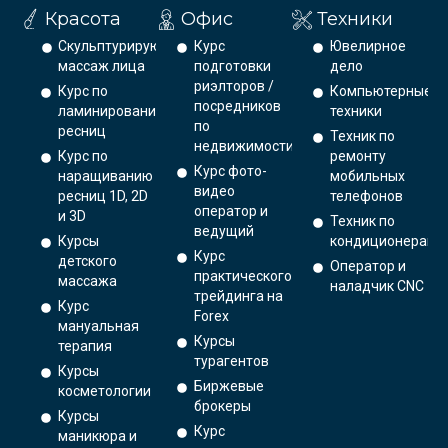
Красота
Офис
Техники
Скульптурирующий
Курс
Ювелирное
массаж лица
подготовки
дело
риэлторов /
Курс по
Компьютерные
посредников
ламинированию
техники
по
ресниц
Техник по
недвижимости
Курс по
ремонту
Курс фото-
наращиванию
мобильных
видео
ресниц 1D, 2D
телефонов
оператор и
и 3D
Техник по
ведущий
Курсы
кондиционерам
Курс
детского
Оператор и
практического
массажа
наладчик CNC
трейдинга на
Курс
Forex
мануальная
Курсы
терапия
турагентов
Курсы
Биржевые
косметологии
брокеры
Курсы
Курс
маникюра и