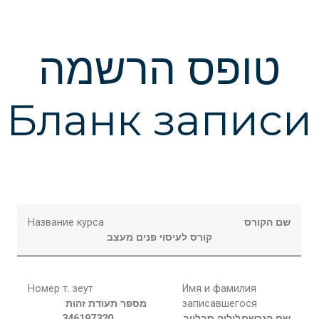
טופס הרשמה
Бланк записи
Название курса
שם הקורס
קורס לעיסוי פנים מעצב
Номер т. зеут
Имя и фамилия
מספר תעודת זהות
записавшегося
346197320
סבלייב
ליליה
שם הנרשם