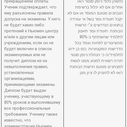
прекращением оплаты.
כלשהן כלפי ניומן סנטר ו/או
Ученик подтверждает, что
אחרים אם לא יכלול ברשימת
ему разъяснены правила
הנבחנים מטעם המוסד או אם לא
допуска на экзамены. У него
יקבל תעודת גמר בשל אי עמידה
не будет каких-либо
בתנאים הנדרשים ע"י הרשות
претензий к Ньюмен центру
הבוחנת. תעודת גמר תוענק
и/или к другим лицам или
לתלמיד שהשתתף ב-80%
учреждениям, если он не
מהשיעורים לפחות ועמד בכל
будет включен в список
הדרישות המקצועיות. כמו כן ידוע
экзаменуемых или не
לתלמיד/ה כי הנהלת ניומן סנטר
получит диплом из-за
תהיה רשאית למנוע ממנו לגשת
невыполнения правил,
למבחנים מטעם הרשות הבוחנת
установленных
ו/או לא להעניק לו ציון מגן.
организациями,
принимающими экзамены.
Диплом будет выдан
ученику, участвующему в
80% уроков и выполнявшему
все профессиональные
требования. Ученику также
известно, что
администрация Ньюмен