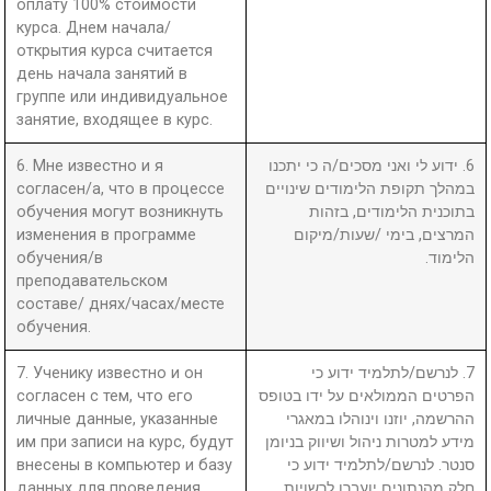
оплату 100% стоимости
курса. Днем начала/
открытия курса считается
день начала занятий в
группе или индивидуальное
занятие, входящее в курс.
6. Мне известно и я
6. ידוע לי ואני מסכים/ה כי יתכנו
согласен/а, что в процессе
במהלך תקופת הלימודים שינויים
обучения могут возникнуть
בתוכנית הלימודים, בזהות
изменения в программе
המרצים, בימי /שעות/מיקום
обучения/в
הלימוד.
преподавательском
составе/ днях/часах/месте
обучения.
7. Ученику известно и он
7. לנרשם/לתלמיד ידוע כי
согласен с тем, что его
הפרטים הממולאים על ידו בטופס
личные данные, указанные
ההרשמה, יוזנו וינוהלו במאגרי
им при записи на курс, будут
מידע למטרות ניהול ושיווק בניומן
внесены в компьютер и базу
סנטר. לנרשם/לתלמיד ידוע כי
данных для проведения
חלק מהנתונים יועברו לרשויות