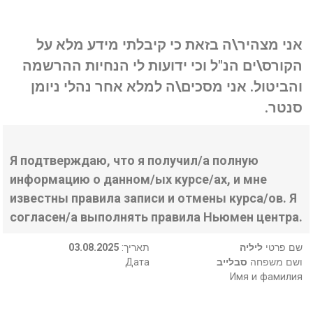
אני מצהיר\ה בזאת כי קיבלתי מידע מלא על
הקורס\ים הנ"ל וכי ידועות לי הנחיות ההרשמה
והביטול. אני מסכים\ה למלא אחר נהלי ניומן
סנטר.
Я подтверждаю, что я получил/а полную
информацию о данном/ых курсе/ах, и мне
известны правила записи и отмены курса/ов. Я
согласен/а выполнять правила Ньюмен центра.
03.08.2025
:תאריך
ליליה
שם פרטי
Дата
סבלייב
ושם משפחה
Имя и фамилия