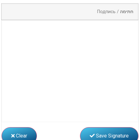
Подпись /
חתימה
Clear
Save Signature