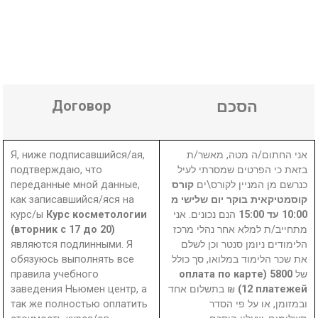
Договор
הסכם
Я, ниже подписавшийся/ая,
אני החתום/ה מטה, מאשר/ת
подтверждаю, что
בזאת כי הפרטים שמסרתי לעיל
переданные мной данные,
קורס
כנרשם מן המניין לקורס\ים
как записавшийся/яся на
קוסמטיקאית בוקר יום שלישי מ
курс/ы
Курс косметологии
הנם נכונים. אני
10:00 עד 15:00
(вторник с 17 до 20)
מתחייב/ת למלא אחר נהלי מרכז
являются подлинными. Я
הלימודים ניומן סנטר וכן לשלם
обязуюсь выполнять все
את שכר הלימוד במלואו, סך כולל
правила учебного
5800 (оплата по карте
של
заведения Ньюмен центр, а
₪ בתשלום אחד
12 платежей)
так же полностью оплатить
ובמזומן, או על פי הסדר