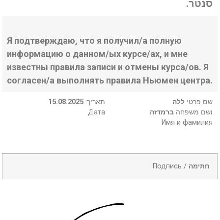
סנטר.
Я подтверждаю, что я получил/а полную
информацию о данном/ых курсе/ах, и мне
известны правила записи и отмены курса/ов. Я
согласен/а выполнять правила Ньюмен центра.
15.08.2025
:תאריך
ללה
שם פרטי
Дата
ברמדזה
ושם משפחה
Имя и фамилия
Подпись /
חתימה