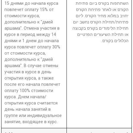
15 днями до начала курса
השתתפות בקורס ביום פתיחת
повлечет оплату 15% от
הקורס או לאחר פתיחת הקורס
стоимости курса,
יחויב במלוא מחיר הקורס. ליום
дополнительно к "дмей
פתיחת/תחילת הקורס נחשב יום
аршама". Отмена участия в
תחילת הלימודים בקורס בקבוצה
курсе в период между 14
או תחילת השיעורים הפרטיים
днями и 1 днем до начала
הכלולים בקורס.
курса повлечет оплату 30%
от стоимости курса,
дополнительно к "дмей
аршама". В случае отмены
участия в курсе в день
открытия курса, а также
после его начала повлечет
оплату 100% стоимости
курса. Днем начала/
открытия курса считается
день начала занятий в
группе или индивидуальное
занятие, входящее в курс.