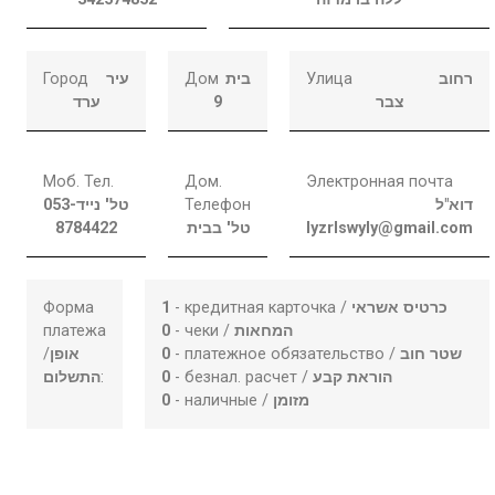
Город
עיר
Дом
בית
Улица
רחוב
ערד
9
צבר
Моб. Тел.
Дом.
Электронная почта
053-
טל' נייד
Телефон
דוא"ל
8784422
טל' בבית
lyzrlswyly@gmail.com
Форма
1
- кредитная карточка /
כרטיס אשראי
платежа
0
- чеки /
המחאות
/
אופן
0
- платежное обязательство /
שטר חוב
התשלום
:
0
- безнал. расчет /
הוראת קבע
0
- наличные /
מזומן