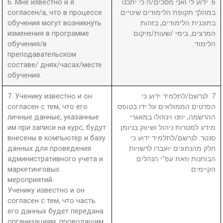
6. Мне известно и я
6. ידוע לי ואני מסכים/ה כי יתכנו
согласен/а, что в процессе
במהלך תקופת הלימודים שינויים
обучения могут возникнуть
בתוכנית הלימודים, בזהות
изменения в программе
המרצים, בימי /שעות/מיקום
обучения/в
הלימוד.
преподавательском
составе/ днях/часах/месте
обучения.
7. Ученику известно и он
7. לנרשם/לתלמיד ידוע כי
согласен с тем, что его
הפרטים הממולאים על ידו בטופס
личные данные, указанные
ההרשמה, יוזנו וינוהלו במאגרי
им при записи на курс, будут
מידע למטרות ניהול ושיווק בניומן
внесены в компьютер и базу
סנטר. לנרשם/לתלמיד ידוע כי
данных для проведения
חלק מהנתונים יועברו לרשויות
административного учета и
הבוחנות וזאת עפ"י הנהלים
маркетинговых
הקיימים.
мероприятий.
Ученику известно и он
согласен с тем, что часть
его данных будет передана
организациям, проводящим