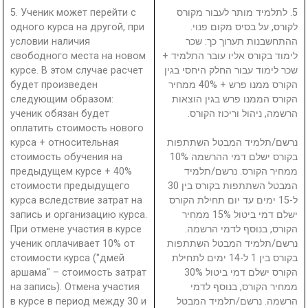
5. Ученик может перейти с
5. לתלמיד מותר לעבור מקורס
одного курса на другой, при
לקורס, על בסיס מקום פנוי.
условии наличия
ההתחשבנות תערוך כך: שכר
свободного места на новом
לימוד בקורס אליו עובר התלמיד +
курсе. В этом случае расчет
שכר לימוד עבור החלק היחסי בגין
будет произведен
הקורס ממנו פרש + 40% ממחיר
следующим образом:
הקורס הממנו פרש בגין הוצאות
ученик обязан будет
הרשמה, ניהול וריכוז הקורס.
оплатить стоимость нового
курса + относительная
נרשם/תלמיד המבטל השתתפות
стоимость обучения на
בקורס ישלם דמי ההרשמה 10%
предыдущем курсе + 40%
ממחיר הקורס. נרשם/תלמיד
стоимости предыдущего
המבטל השתתפות בקורס בין 30
курса вследствие затрат на
ל-15 ימים עד יום תחילת הקורס
запись и организацию курса.
ישלם דמי ביטול 15% ממחיר
При отмене участия в курсе
הקורס, בנוסף לדמי הרשמה.
ученик оплачивает 10% от
נרשם/תלמיד המבטל השתתפות
стоимости курса ("дмей
בקורס בין 1 ל-14 ימים לתחילת
аршама" – стоимость затрат
הקורס ישלם דמי ביטול 30%
на запись). Отмена участия
ממחיר הקורס, בנוסף לדמי
в курсе в период между 30 и
הרשמה. נרשם/תלמיד המבטל