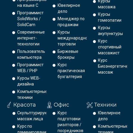
Курсы
на языке С
Ювелирное
массажа
дело
Программист
Курсы
SolidWorks /
Менеджер по
гомеопатии
SolidCam
продажам
Курсы
Современные
Курсы
акупунктуры
интернет-
международной
Курс
технологии
торговли
спортивный
Пользователь
Биржевые
массажист
компьютера
брокеры
Курс
Программист
Курс
Биоэнергетическ
WEB / PHP
практическая
массаж
бухгалтерия
Курсы WEB-
дизайна
Компьютерные
техники
Красота
Офис
Техники
Скульптурирующий
Курс
Ювелирное
массаж лица
подготовки
дело
риэлторов /
Курс по
Компьютерные
посредников
ламинированию
техники