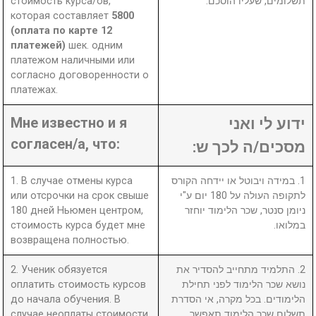
стоимость курса/ов,
תשלומים, שעליו הוסכם.
которая составляет
5800
(оплата по карте 12
платежей)
шек. одним
платежом наличными или
согласно договоренности о
платежах.
Мне известно и я
ידוע לי ואני
согласен/а, что:
מסכים/ה לכך ש:
1. В случае отмены курса
1. במידה ויבוטל או יידחה הקורס
или отсрочки на срок свыше
לתקופה העולה על 180 יום ע"י
180 дней Ньюмен центром,
ניומן סנטר, שכר הלימוד יוחזר
стоимость курса будет мне
במלואו.
возвращена полностью.
2. Ученик обязуется
2. התלמיד מתחייב להסדיר את
оплатить стоимость курсов
נושא שכר הלימוד לפני תחילת
до начала обучения. В
הלימודים. בכל מקרה, אי הסדרת
случае неоплаты стоимости
תשלום שכר הלימוד תאפשר