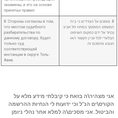
экзамены, и это на основе
принятых правил.
8. Стороны согласны в том,
8. מוסכם על הצדדים כי בית
что местом судебного
המשפט המוסמך במחוז תל אביב
разбирательства по
נבחר על ידם כמקום השיפוט
данному договору, будет
הבלעדי לכל עניין הקשור ו/או
только суд
הנובע מהסכם זה.
соответствующей
инстанции в округе Тель-
Авив.
אני מצהיר\ה בזאת כי קיבלתי מידע מלא על
הקורס\ים הנ"ל וכי ידועות לי הנחיות ההרשמה
והביטול. אני מסכים\ה למלא אחר נהלי ניומן