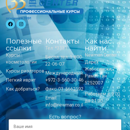
Полезные
Контакты
Как нас
ссылки
найти
Тел: *3331
Курсы
Newman Center
Беспл. тел: 1-800-
косметологии
Дерех
22-06-07
Жаботински,7
Курсы риэлторов
Международный:
Рамат-Ган
Легкий иврит
+972-3-560-30-46
5252007
Как добраться?
Факс: 03-5662592
Работаем: с 9:00
Email:
до 21:00
info@newman.co.il
Есть вопрос?