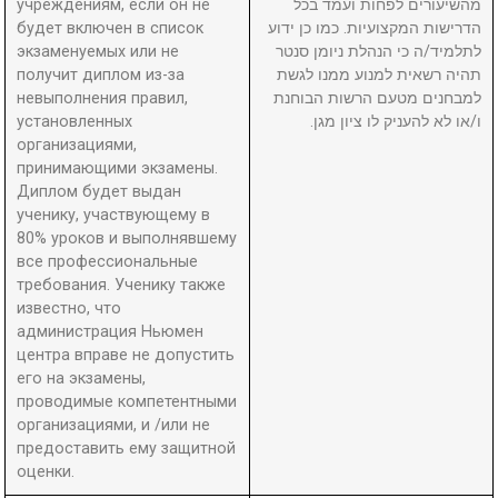
учреждениям, если он не
מהשיעורים לפחות ועמד בכל
будет включен в список
הדרישות המקצועיות. כמו כן ידוע
экзаменуемых или не
לתלמיד/ה כי הנהלת ניומן סנטר
получит диплом из-за
תהיה רשאית למנוע ממנו לגשת
невыполнения правил,
למבחנים מטעם הרשות הבוחנת
установленных
ו/או לא להעניק לו ציון מגן.
организациями,
принимающими экзамены.
Диплом будет выдан
ученику, участвующему в
80% уроков и выполнявшему
все профессиональные
требования. Ученику также
известно, что
администрация Ньюмен
центра вправе не допустить
его на экзамены,
проводимые компетентными
организациями, и /или не
предоставить ему защитной
оценки.