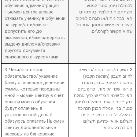
обучения администрация
להנהלת ניומן סנטר למנוע
Ньюмен центра вправе
השתתפות התלמיד בקורס\ים
отказать ученику в обучении
ו/או בבחינות ו/או תגרום לעיכוב
на курсе/ах и/или не
תעודה או אישור/מסמך אחר כל
допустить его до
שהוא הקשור לקורס\ים.
экзаменов, и/или задержать
выдачу диплома/справки/
другого документа
связанного с курсом/ами.
3. Чеки/платежное
3. השקים/שטרי החוב/הרשאה
обязательство/ указание
לחיוב חשבון (הוראת הקבע)
банку о переводе денежной
שמסרתי לניומן סנטר, כהסדר
суммы, которые переданы
פירעון שכר הלימוד, יפרעו ביום
мной Ньюмен центру в счет
ז"פ. כל שינוי מצידי שיצריך עמלת
оплаты моего обучения
בנק – יחייב אותי בתשלום לניומן
будут оплачены в
סנטר, בגין עמלת הבנק הכרוכה
установленный день Я
בפעולה, לרבות במקרי דחיית
обязуюсь оплатить Ньюмен
תשלום או אי-פירעון תשלום
Центру дополнительные
מסיבה כל שהיא.
расходы на банковские