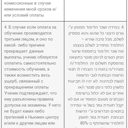
комиссионные в случае
изменения мной сроков и/
или условий оплаты.
4. В случае если оплата за
4. במידה ושכר הלימוד ממומן ע"י
обучение производится
גורם חיצוני כל שהוא והוא מפסיק
третьим лицом, и оно по
לשלם, מכל סיבה שהיא –
какой- либо причине
התלמיד מתחייב לשלם בעצמו
прекращает данные
את שכר הלימוד בתוספת שיעור
выплаты, ученик обязуется
הנזק הנגרם לניומן סנטר כתוצאה
оплатить самостоятельно
מהפסקת תשלום זה. התלמיד/ה
стоимость обучения, а
מצהיר/ה בזאת כי הובהרו לו תנאי
также возместить весь
הרשות הבוחנת לגבי הרשאה
ущерб, связанный с
לגשת לבחינות. לא יהיו לו תביעות
прекращением оплаты.
כלשהן כלפי ניומן סנטר ו/או
Ученик подтверждает, что
אחרים אם לא יכלול ברשימת
ему разъяснены правила
הנבחנים מטעם המוסד או אם לא
допуска на экзамены. У него
יקבל תעודת גמר בשל אי עמידה
не будет каких-либо
בתנאים הנדרשים ע"י הרשות
претензий к Ньюмен центру
הבוחנת. תעודת גמר תוענק
и/или к другим лицам или
לתלמיד שהשתתף ב-80%