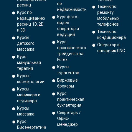
по
ресниц
Техник по
недвижимости
Курс по
ремонту
Курс фото-
наращиванию
мобильных
видео
ресниц 1D, 2D
телефонов
оператор и
и 3D
Техник по
ведущий
Курсы
кондиционерам
Курс
детского
Оператор и
практического
массажа
наладчик CNC
трейдинга на
Курс
Forex
мануальная
Курсы
терапия
турагентов
Курсы
Биржевые
косметологии
брокеры
Курсы
Курс
маникюра и
практическая
педикюра
бухгалтерия
Курсы
Секретарь /
массажа
Офис-
Курс
менеджер
Биоэнергетический