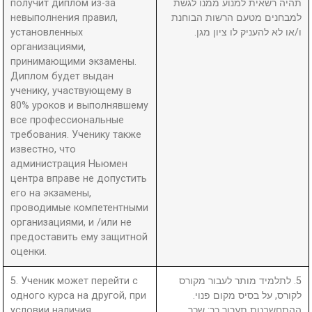
получит диплом из-за
תהיה רשאית למנוע ממנו לגשת
невыполнения правил,
למבחנים מטעם הרשות הבוחנת
установленных
ו/או לא להעניק לו ציון מגן.
организациями,
принимающими экзамены.
Диплом будет выдан
ученику, участвующему в
80% уроков и выполнявшему
все профессиональные
требования. Ученику также
известно, что
администрация Ньюмен
центра вправе не допустить
его на экзамены,
проводимые компетентными
организациями, и /или не
предоставить ему защитной
оценки.
5. Ученик может перейти с
5. לתלמיד מותר לעבור מקורס
одного курса на другой, при
לקורס, על בסיס מקום פנוי.
условии наличия
ההתחשבנות תערוך כך: שכר