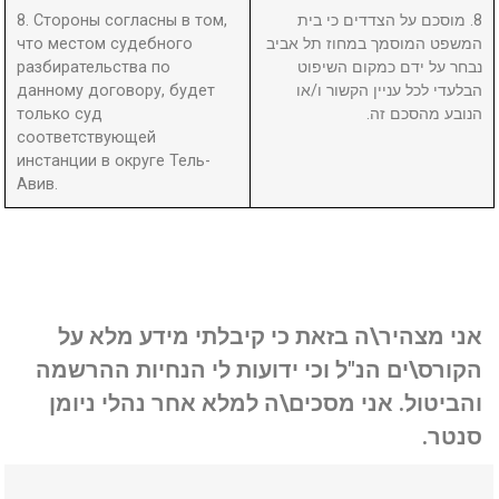
8. Стороны согласны в том,
8. מוסכם על הצדדים כי בית
что местом судебного
המשפט המוסמך במחוז תל אביב
разбирательства по
נבחר על ידם כמקום השיפוט
данному договору, будет
הבלעדי לכל עניין הקשור ו/או
только суд
הנובע מהסכם זה.
соответствующей
инстанции в округе Тель-
Авив.
אני מצהיר\ה בזאת כי קיבלתי מידע מלא על
הקורס\ים הנ"ל וכי ידועות לי הנחיות ההרשמה
והביטול. אני מסכים\ה למלא אחר נהלי ניומן
סנטר.