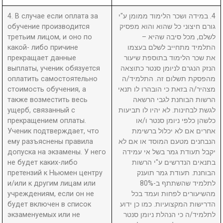
4. В случае если оплата за
4. במידה ושכר הלימוד ממומן ע"י
обучение производится
גורם חיצוני כל שהוא והוא מפסיק
третьим лицом, и оно по
לשלם, מכל סיבה שהיא –
какой- либо причине
התלמיד מתחייב לשלם בעצמו
прекращает данные
את שכר הלימוד בתוספת שיעור
выплаты, ученик обязуется
הנזק הנגרם לניומן סנטר כתוצאה
оплатить самостоятельно
מהפסקת תשלום זה. התלמיד/ה
стоимость обучения, а
מצהיר/ה בזאת כי הובהרו לו תנאי
также возместить весь
הרשות הבוחנת לגבי הרשאה
ущерб, связанный с
לגשת לבחינות. לא יהיו לו תביעות
прекращением оплаты.
כלשהן כלפי ניומן סנטר ו/או
Ученик подтверждает, что
אחרים אם לא יכלול ברשימת
ему разъяснены правила
הנבחנים מטעם המוסד או אם לא
допуска на экзамены. У него
יקבל תעודת גמר בשל אי עמידה
не будет каких-либо
בתנאים הנדרשים ע"י הרשות
претензий к Ньюмен центру
הבוחנת. תעודת גמר תוענק
и/или к другим лицам или
לתלמיד שהשתתף ב-80%
учреждениям, если он не
מהשיעורים לפחות ועמד בכל
будет включен в список
הדרישות המקצועיות. כמו כן ידוע
экзаменуемых или не
לתלמיד/ה כי הנהלת ניומן סנטר