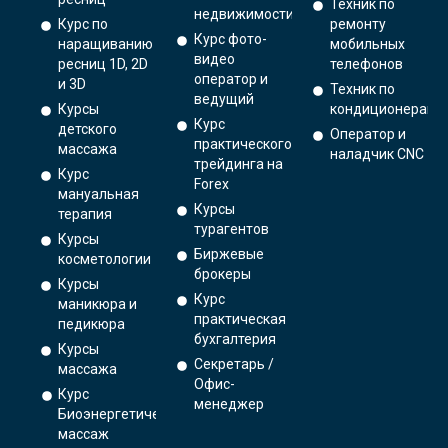
Техник по
недвижимости
Курс по
ремонту
Курс фото-
наращиванию
мобильных
видео
ресниц 1D, 2D
телефонов
оператор и
и 3D
Техник по
ведущий
Курсы
кондиционерам
Курс
детского
Оператор и
практического
массажа
наладчик CNC
трейдинга на
Курс
Forex
мануальная
Курсы
терапия
турагентов
Курсы
Биржевые
косметологии
брокеры
Курсы
Курс
маникюра и
практическая
педикюра
бухгалтерия
Курсы
Секретарь /
массажа
Офис-
Курс
менеджер
Биоэнергетический
массаж