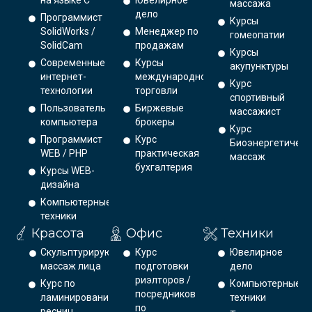
на языке С
Ювелирное
массажа
дело
Программист
Курсы
SolidWorks /
Менеджер по
гомеопатии
SolidCam
продажам
Курсы
Современные
Курсы
акупунктуры
интернет-
международной
Курс
технологии
торговли
спортивный
Пользователь
Биржевые
массажист
компьютера
брокеры
Курс
Программист
Курс
Биоэнергетическ
WEB / PHP
практическая
массаж
бухгалтерия
Курсы WEB-
дизайна
Компьютерные
техники
Красота
Офис
Техники
Скульптурирующий
Курс
Ювелирное
массаж лица
подготовки
дело
риэлторов /
Курс по
Компьютерные
посредников
ламинированию
техники
по
ресниц