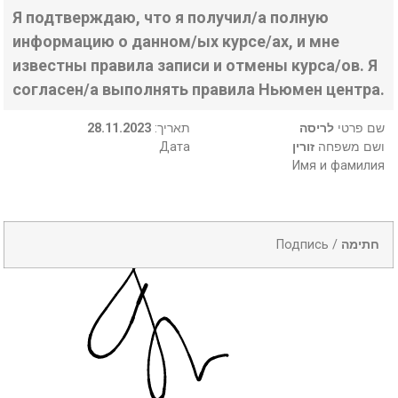
Я подтверждаю, что я получил/а полную
информацию о данном/ых курсе/ах, и мне
известны правила записи и отмены курса/ов. Я
согласен/а выполнять правила Ньюмен центра.
28.11.2023
:תאריך
לריסה
שם פרטי
Дата
זורין
ושם משפחה
Имя и фамилия
Подпись /
חתימה