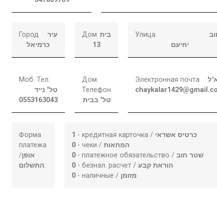
Город
עיר
Дом
בית
Улица
וב
כרמיאל
13
יחיעם
Моб. Тел.
Дом.
Электронная почта
"ל
טל' נייד
Телефон
chaykalar1429@gmail.c
0553163043
טל' בבית
Форма
1
- кредитная карточка /
כרטיס אשראי
платежа
0
- чеки /
המחאות
/
אופן
0
- платежное обязательство /
שטר חוב
התשלום
:
0
- безнал. расчет /
הוראת קבע
0
- наличные /
מזומן