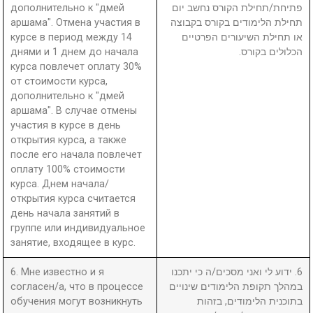
дополнительно к "дмей
פתיחת/תחילת הקורס נחשב יום
аршама". Отмена участия в
תחילת הלימודים בקורס בקבוצה
курсе в период между 14
או תחילת השיעורים הפרטיים
днями и 1 днем до начала
הכלולים בקורס.
курса повлечет оплату 30%
от стоимости курса,
дополнительно к "дмей
аршама". В случае отмены
участия в курсе в день
открытия курса, а также
после его начала повлечет
оплату 100% стоимости
курса. Днем начала/
открытия курса считается
день начала занятий в
группе или индивидуальное
занятие, входящее в курс.
6. Мне известно и я
6. ידוע לי ואני מסכים/ה כי יתכנו
согласен/а, что в процессе
במהלך תקופת הלימודים שינויים
обучения могут возникнуть
בתוכנית הלימודים, בזהות