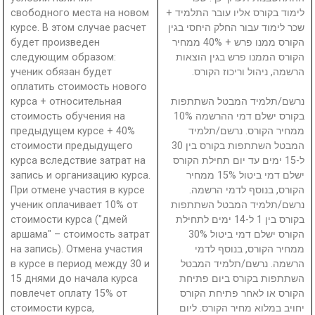
свободного места на новом
לימוד בקורס אליו עובר התלמיד +
курсе. В этом случае расчет
שכר לימוד עבור החלק היחסי בגין
будет произведен
הקורס ממנו פרש + 40% ממחיר
следующим образом:
הקורס הממנו פרש בגין הוצאות
ученик обязан будет
הרשמה, ניהול וריכוז הקורס.
оплатить стоимость нового
курса + относительная
נרשם/תלמיד המבטל השתתפות
стоимость обучения на
בקורס ישלם דמי ההרשמה 10%
предыдущем курсе + 40%
ממחיר הקורס. נרשם/תלמיד
стоимости предыдущего
המבטל השתתפות בקורס בין 30
курса вследствие затрат на
ל-15 ימים עד יום תחילת הקורס
запись и организацию курса.
ישלם דמי ביטול 15% ממחיר
При отмене участия в курсе
הקורס, בנוסף לדמי הרשמה.
ученик оплачивает 10% от
נרשם/תלמיד המבטל השתתפות
стоимости курса ("дмей
בקורס בין 1 ל-14 ימים לתחילת
аршама" – стоимость затрат
הקורס ישלם דמי ביטול 30%
на запись). Отмена участия
ממחיר הקורס, בנוסף לדמי
в курсе в период между 30 и
הרשמה. נרשם/תלמיד המבטל
15 днями до начала курса
השתתפות בקורס ביום פתיחת
повлечет оплату 15% от
הקורס או לאחר פתיחת הקורס
стоимости курса,
יחויב במלוא מחיר הקורס. ליום