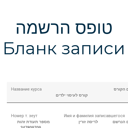
טופס הרשמה
Бланк записи
Название курса
 הקורס
קורס לעיסוי ילדים
Номер т. зеут
Имя и фамилия записавшегося
 הנרשם
לריסה
זורין
מספר תעודת זהות
347809709