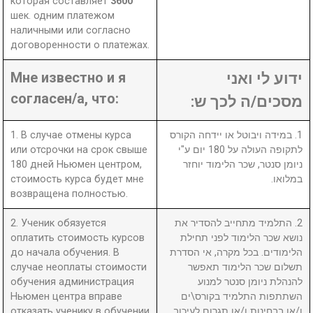
которая составляет
3600
шек. одним платежом
наличными или согласно
договоренности о платежах.
Мне известно и я
ידוע לי ואני
согласен/а, что:
מסכים/ה לכך ש:
1. В случае отмены курса
1. במידה ויבוטל או יידחה הקורס
или отсрочки на срок свыше
לתקופה העולה על 180 יום ע"י
180 дней Ньюмен центром,
ניומן סנטר, שכר הלימוד יוחזר
стоимость курса будет мне
במלואו.
возвращена полностью.
2. Ученик обязуется
2. התלמיד מתחייב להסדיר את
оплатить стоимость курсов
נושא שכר הלימוד לפני תחילת
до начала обучения. В
הלימודים. בכל מקרה, אי הסדרת
случае неоплаты стоимости
תשלום שכר הלימוד תאפשר
обучения администрация
להנהלת ניומן סנטר למנוע
Ньюмен центра вправе
השתתפות התלמיד בקורס\ים
отказать ученику в обучении
ו/או בבחינות ו/או תגרום לעיכוב