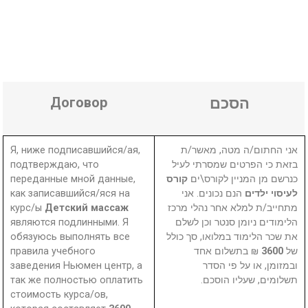
Договор
הסכם
Я, ниже подписавшийся/ая,
אני החתום/ה מטה, מאשר/ת
подтверждаю, что
בזאת כי הפרטים שמסרתי לעיל
переданные мной данные,
קורס
כנרשם מן המניין לקורס\ים
как записавшийся/яся на
הנם נכונים. אני
לעיסוי ילדים
курс/ы
Детский массаж
מתחייב/ת למלא אחר נהלי מרכז
являются подлинными. Я
הלימודים ניומן סנטר וכן לשלם
обязуюсь выполнять все
את שכר הלימוד במלואו, סך כולל
правила учебного
₪ בתשלום אחד
3600
של
заведения Ньюмен центр, а
ובמזומן, או על פי הסדר
так же полностью оплатить
תשלומים, שעליו הוסכם.
стоимость курса/ов,