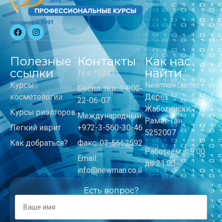
Полезные
Контакты
Как нас
ссылки
найти
Тел: *3331
Курсы
Newman Center
Беспл. тел: 1-800-
косметологии
Дерех
22-06-07
Жаботински,7
Курсы риэлторов
Международный:
Рамат-Ган
Легкий иврит
+972-3-560-30-46
5252007
Как добраться?
Факс: 03-5662592
Работаем: с 9:00
Email:
до 21:00
info@newman.co.il
Есть вопрос?