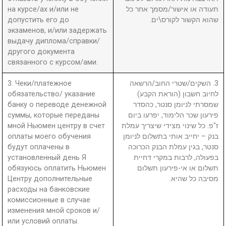
на курсе/ах и/или не
תעודה או אישור/מסמך אחר כל
допустить его до
שהוא הקשור לקורס\ים.
экзаменов, и/или задержать
выдачу диплома/справки/
другого документа
связанного с курсом/ами.
3. Чеки/платежное
3. השקים/שטרי החוב/הרשאה
обязательство/ указание
לחיוב חשבון (הוראת הקבע)
банку о переводе денежной
שמסרתי לניומן סנטר, כהסדר
суммы, которые переданы
פירעון שכר הלימוד, יפרעו ביום
мной Ньюмен центру в счет
ז"פ. כל שינוי מצידי שיצריך עמלת
оплаты моего обучения
בנק – יחייב אותי בתשלום לניומן
будут оплачены в
סנטר, בגין עמלת הבנק הכרוכה
установленный день Я
בפעולה, לרבות במקרי דחיית
обязуюсь оплатить Ньюмен
תשלום או אי-פירעון תשלום
Центру дополнительные
מסיבה כל שהיא.
расходы на банковские
комиссионные в случае
изменения мной сроков и/
или условий оплаты.