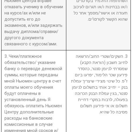
Ньюмен центра вправе
השתתפות התלמיד בקורס\ים
отказать ученику в обучении
ו/או בבחינות ו/או תגרום לעיכוב
на курсе/ах и/или не
תעודה או אישור/מסמך אחר כל
допустить его до
שהוא הקשור לקורס\ים.
экзаменов, и/или задержать
выдачу диплома/справки/
другого документа
связанного с курсом/ами.
3. Чеки/платежное
3. השקים/שטרי החוב/הרשאה
обязательство/ указание
לחיוב חשבון (הוראת הקבע)
банку о переводе денежной
שמסרתי לניומן סנטר, כהסדר
суммы, которые переданы
פירעון שכר הלימוד, יפרעו ביום
мной Ньюмен центру в счет
ז"פ. כל שינוי מצידי שיצריך עמלת
оплаты моего обучения
בנק – יחייב אותי בתשלום לניומן
будут оплачены в
סנטר, בגין עמלת הבנק הכרוכה
установленный день Я
בפעולה, לרבות במקרי דחיית
обязуюсь оплатить Ньюмен
תשלום או אי-פירעון תשלום
Центру дополнительные
מסיבה כל שהיא.
расходы на банковские
комиссионные в случае
изменения мной сроков и/