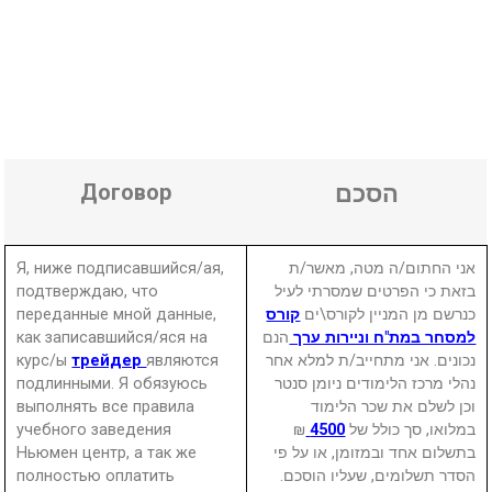
Договор
הסכם
Я, ниже подписавшийся/ая,
אני החתום/ה מטה, מאשר/ת
подтверждаю, что
בזאת כי הפרטים שמסרתי לעיל
переданные мной данные,
קורס
כנרשם מן המניין לקורס\ים
как записавшийся/яся на
הנם
למסחר במת"ח וניירות ערך
курс/ы
трейдер
являются
נכונים. אני מתחייב/ת למלא אחר
подлинными. Я обязуюсь
נהלי מרכז הלימודים ניומן סנטר
выполнять все правила
וכן לשלם את שכר הלימוד
учебного заведения
₪
4500
במלואו, סך כולל של
Ньюмен центр, а так же
בתשלום אחד ובמזומן, או על פי
полностью оплатить
הסדר תשלומים, שעליו הוסכם.