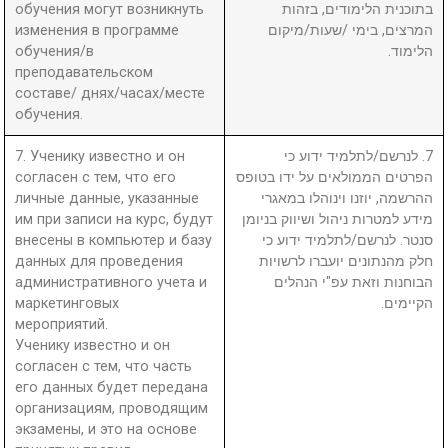
обучения могут возникнуть
בתוכנית הלימודים, בזהות
изменения в программе
המרצים, בימי /שעות/מיקום
обучения/в
הלימוד.
преподавательском
составе/ днях/часах/месте
обучения.
7. Ученику известно и он
7. לנרשם/לתלמיד ידוע כי
согласен с тем, что его
הפרטים הממולאים על ידו בטופס
личные данные, указанные
ההרשמה, יוזנו וינוהלו במאגרי
им при записи на курс, будут
מידע למטרות ניהול ושיווק בניומן
внесены в компьютер и базу
סנטר. לנרשם/לתלמיד ידוע כי
данных для проведения
חלק מהנתונים יועברו לרשויות
административного учета и
הבוחנות וזאת עפ"י הנהלים
маркетинговых
הקיימים.
мероприятий.
Ученику известно и он
согласен с тем, что часть
его данных будет передана
организациям, проводящим
экзамены, и это на основе