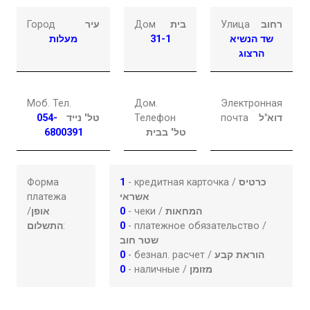
Город
עיר
Дом
בית
Улица
רחוב
מעלות
31-1
שד הנשיא
הרצוג
Моб. Тел.
Дом.
Электронная
054-
טל' נייד
Телефон
почта
דוא"ל
6800391
טל' בבית
Форма
1
- кредитная карточка /
כרטיס
платежа
אשראי
/
אופן
0
- чеки /
המחאות
התשלום
:
0
- платежное обязательство /
שטר חוב
0
- безнал. расчет /
הוראת קבע
0
- наличные /
מזומן