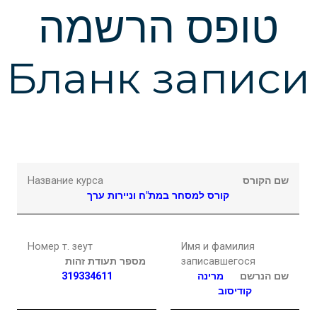
Подчеркнуть ссылки
format_underlined
טופס הרשמה
Выделить ссылки
font_download
Бланк записи
Сбросить
cached
настройки
Название курса
שם הקורס
קורס למסחר במת"ח וניירות ערך
Номер т. зеут
Имя и фамилия
מספר תעודת זהות
записавшегося
319334611
מרינה
שם הנרשם
קודיסוב