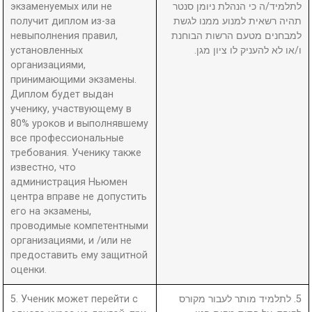
экзаменуемых или не
לתלמיד/ה כי הנהלת ניומן סנטר
получит диплом из-за
תהיה רשאית למנוע ממנו לגשת
невыполнения правил,
למבחנים מטעם הרשות הבוחנת
установленных
ו/או לא להעניק לו ציון מגן.
организациями,
принимающими экзамены.
Диплом будет выдан
ученику, участвующему в
80% уроков и выполнявшему
все профессиональные
требования. Ученику также
известно, что
администрация Ньюмен
центра вправе не допустить
его на экзамены,
проводимые компетентными
организациями, и /или не
предоставить ему защитной
оценки.
5. Ученик может перейти с
5. לתלמיד מותר לעבור מקורס