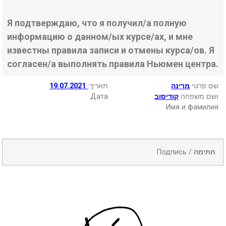
Я подтверждаю, что я получил/а полную
информацию о данном/ых курсе/ах, и мне
известны правила записи и отмены курса/ов. Я
согласен/а выполнять правила Ньюмен центра.
19.07.2021
:תאריך
מרינה
שם פרטי
Дата
קודיסוב
ושם משפחה
Имя и фамилия
Подпись /
חתימה