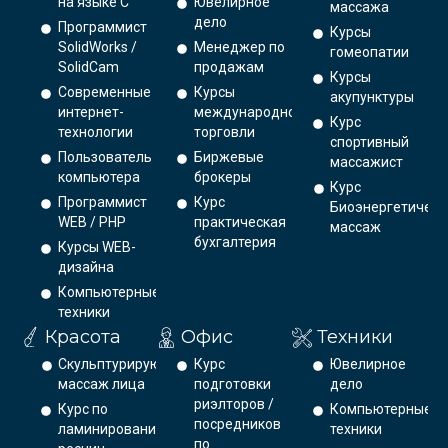
на языке С
Ювелирное
массажа
дело
Программист
Курсы
SolidWorks /
Менеджер по
гомеопатии
SolidCam
продажам
Курсы
Современные
Курсы
акупунктуры
интернет-
международной
Курс
технологии
торговли
спортивный
Пользователь
Биржевые
массажист
компьютера
брокеры
Курс
Программист
Курс
Биоэнергетическ
WEB / PHP
практическая
массаж
бухгалтерия
Курсы WEB-
дизайна
Компьютерные
техники
Красота
Офис
Техники
Скульптурирующий
Курс
Ювелирное
массаж лица
подготовки
дело
риэлторов /
Курс по
Компьютерные
посредников
ламинированию
техники
по