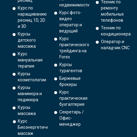
ресниц
Техник по
недвижимости
Курс по
ремонту
Курс фото-
наращиванию
мобильных
видео
ресниц 1D, 2D
телефонов
оператор и
и 3D
Техник по
ведущий
Курсы
кондиционерам
Курс
детского
Оператор и
практического
массажа
наладчик CNC
трейдинга на
Курс
Forex
мануальная
Курсы
терапия
турагентов
Курсы
Биржевые
косметологии
брокеры
Курсы
Курс
маникюра и
практическая
педикюра
бухгалтерия
Курсы
Секретарь /
массажа
Офис-
Курс
менеджер
Биоэнергетический
массаж