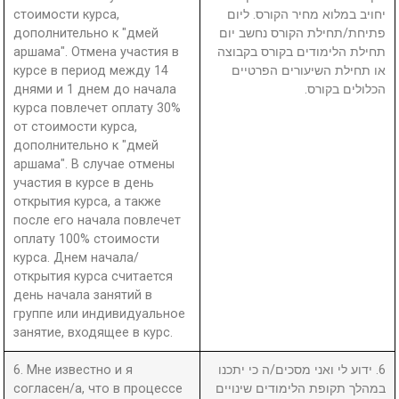
стоимости курса,
יחויב במלוא מחיר הקורס. ליום
дополнительно к "дмей
פתיחת/תחילת הקורס נחשב יום
аршама". Отмена участия в
תחילת הלימודים בקורס בקבוצה
курсе в период между 14
או תחילת השיעורים הפרטיים
днями и 1 днем до начала
הכלולים בקורס.
курса повлечет оплату 30%
от стоимости курса,
дополнительно к "дмей
аршама". В случае отмены
участия в курсе в день
открытия курса, а также
после его начала повлечет
оплату 100% стоимости
курса. Днем начала/
открытия курса считается
день начала занятий в
группе или индивидуальное
занятие, входящее в курс.
6. Мне известно и я
6. ידוע לי ואני מסכים/ה כי יתכנו
согласен/а, что в процессе
במהלך תקופת הלימודים שינויים