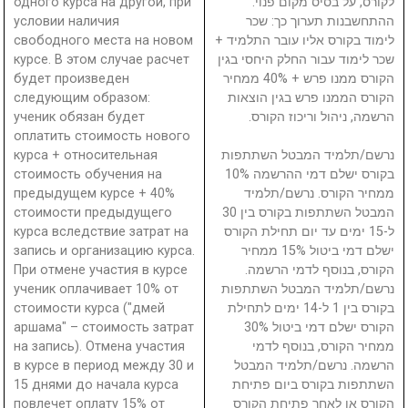
одного курса на другой, при
לקורס, על בסיס מקום פנוי.
условии наличия
ההתחשבנות תערוך כך: שכר
свободного места на новом
לימוד בקורס אליו עובר התלמיד +
курсе. В этом случае расчет
שכר לימוד עבור החלק היחסי בגין
будет произведен
הקורס ממנו פרש + 40% ממחיר
следующим образом:
הקורס הממנו פרש בגין הוצאות
ученик обязан будет
הרשמה, ניהול וריכוז הקורס.
оплатить стоимость нового
курса + относительная
נרשם/תלמיד המבטל השתתפות
стоимость обучения на
בקורס ישלם דמי ההרשמה 10%
предыдущем курсе + 40%
ממחיר הקורס. נרשם/תלמיד
стоимости предыдущего
המבטל השתתפות בקורס בין 30
курса вследствие затрат на
ל-15 ימים עד יום תחילת הקורס
запись и организацию курса.
ישלם דמי ביטול 15% ממחיר
При отмене участия в курсе
הקורס, בנוסף לדמי הרשמה.
ученик оплачивает 10% от
נרשם/תלמיד המבטל השתתפות
стоимости курса ("дмей
בקורס בין 1 ל-14 ימים לתחילת
аршама" – стоимость затрат
הקורס ישלם דמי ביטול 30%
на запись). Отмена участия
ממחיר הקורס, בנוסף לדמי
в курсе в период между 30 и
הרשמה. נרשם/תלמיד המבטל
15 днями до начала курса
השתתפות בקורס ביום פתיחת
повлечет оплату 15% от
הקורס או לאחר פתיחת הקורס