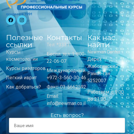
Полезные
Контакты
Как нас
ссылки
найти
Тел: *3331
Курсы
Newman Center
Беспл. тел: 1-800-
косметологии
Дерех
22-06-07
Жаботински,7
Курсы риэлторов
Международный:
Рамат-Ган
Легкий иврит
+972-3-560-30-46
5252007
Как добраться?
Факс: 03-5662592
Работаем: с 9:00
Email:
до 21:00
info@newman.co.il
Есть вопрос?