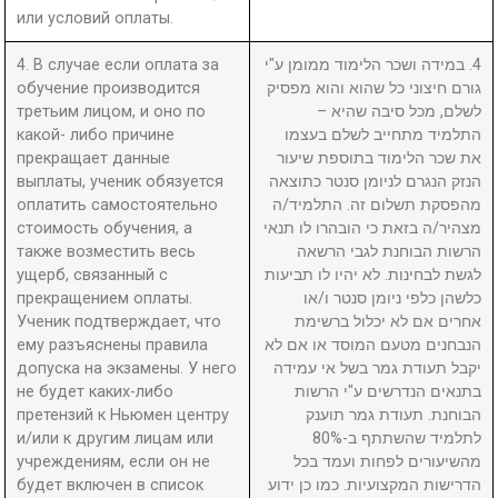
или условий оплаты.
4. В случае если оплата за
4. במידה ושכר הלימוד ממומן ע"י
обучение производится
גורם חיצוני כל שהוא והוא מפסיק
третьим лицом, и оно по
לשלם, מכל סיבה שהיא –
какой- либо причине
התלמיד מתחייב לשלם בעצמו
прекращает данные
את שכר הלימוד בתוספת שיעור
выплаты, ученик обязуется
הנזק הנגרם לניומן סנטר כתוצאה
оплатить самостоятельно
מהפסקת תשלום זה. התלמיד/ה
стоимость обучения, а
מצהיר/ה בזאת כי הובהרו לו תנאי
также возместить весь
הרשות הבוחנת לגבי הרשאה
ущерб, связанный с
לגשת לבחינות. לא יהיו לו תביעות
прекращением оплаты.
כלשהן כלפי ניומן סנטר ו/או
Ученик подтверждает, что
אחרים אם לא יכלול ברשימת
ему разъяснены правила
הנבחנים מטעם המוסד או אם לא
допуска на экзамены. У него
יקבל תעודת גמר בשל אי עמידה
не будет каких-либо
בתנאים הנדרשים ע"י הרשות
претензий к Ньюмен центру
הבוחנת. תעודת גמר תוענק
и/или к другим лицам или
לתלמיד שהשתתף ב-80%
учреждениям, если он не
מהשיעורים לפחות ועמד בכל
будет включен в список
הדרישות המקצועיות. כמו כן ידוע