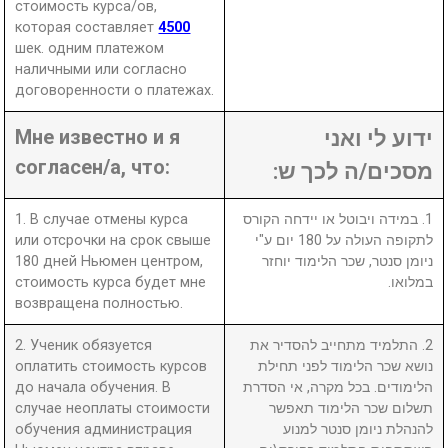
стоимость курса/ов,
которая составляет
4500
шек. одним платежом
наличными или согласно
договоренности о платежах.
Мне известно и я
ידוע לי ואני
согласен/а, что:
מסכים/ה לכך ש:
1. В случае отмены курса
1. במידה ויבוטל או יידחה הקורס
или отсрочки на срок свыше
לתקופה העולה על 180 יום ע"י
180 дней Ньюмен центром,
ניומן סנטר, שכר הלימוד יוחזר
стоимость курса будет мне
במלואו.
возвращена полностью.
2. Ученик обязуется
2. התלמיד מתחייב להסדיר את
оплатить стоимость курсов
נושא שכר הלימוד לפני תחילת
до начала обучения. В
הלימודים. בכל מקרה, אי הסדרת
случае неоплаты стоимости
תשלום שכר הלימוד תאפשר
обучения администрация
להנהלת ניומן סנטר למנוע