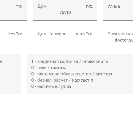
עיר
Дом
בית
Улица
75\10
טל' נייד
Дом. Телефон
טל' בבית
Электронна
doctor.y
או
:
1
- кредитная карточка /
כרטיס אשראי
0
- чеки /
המחאות
0
- платежное обязательство /
שטר חוב
0
- безнал. расчет /
הוראת קבע
0
- наличные /
מזומן