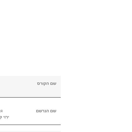
שם הקורס
ся
שם הנרשם
ירוי
קר