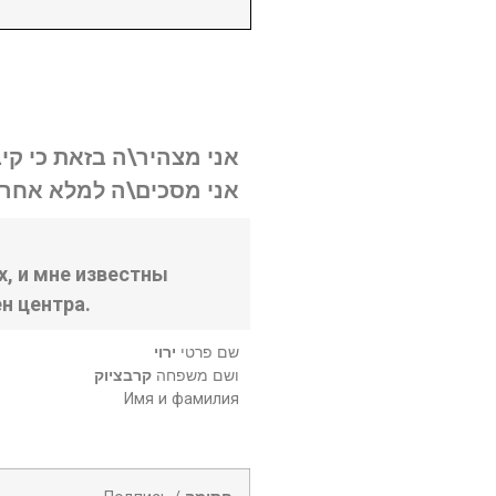
אני מצהיר\ה בזאת כי קי.
אני מסכים\ה למלא אחר .
, и мне известны
н центра.
שם פרטי
ירוי
ושם משפחה
קרבציוק
Имя и фамилия