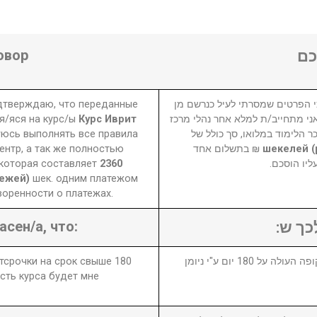
овор
ם
одтверждаю, что переданные
 הפרטים שמסרתי לעיל כנרשם מן
я/яся на курс/ы
Курс Иврит
אני מתחייב/ת למלא אחר נהלי מרכז
уюсь выполнять все правила
ר הלימוד במלואו, סך כולל של
нтр, а так же полностью
₪ בתשלום אחד
 которая составляет
2360
עליו הוסכם
тежей)
шек. одним платежом
оренности о платежах.
асен/а, что:
לכך ש
отсрочки на срок свыше 180
1. במידה ויבוטל או יידחה הקורס לתקופה העולה על 180 יום ע"י ניומן
сть курса будет мне