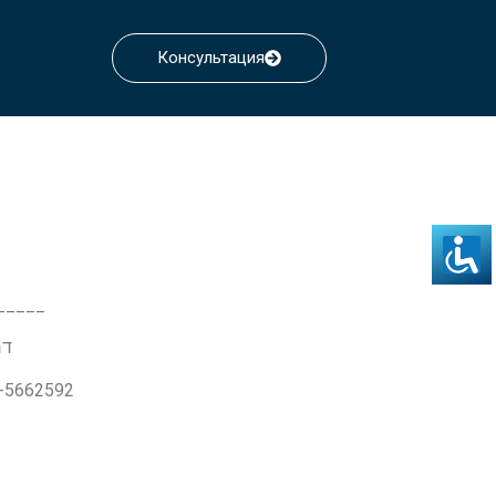
Консультация
_____
דרך ז'בו
3-5662592