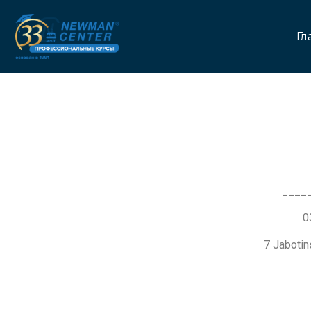
Гл
____
7 Jaboti