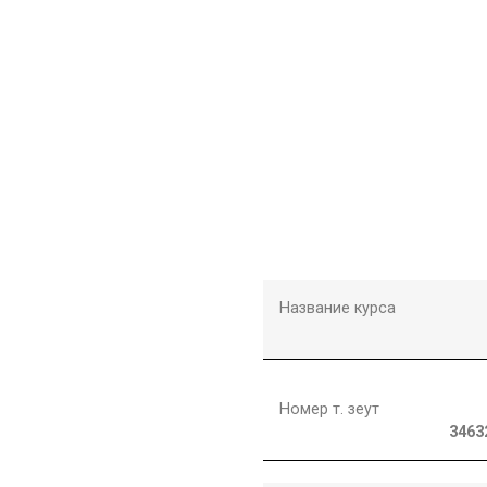
Название курса
Номер т. зеут
3463