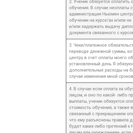
2. Ученик обязуется оплатить
обучения. В случае неоплаты 
администрация Ньюмен центра 
обучении на курсе/ах и/или не
и/или задержать выдачу дипл
документа связанного с курсо
3. Чеки/платежное обязательст
переводе денежной суммы, к
центру в счет оплаты моего о
установленный день Я обязую
дополнительные расходы на б
случае изменения мной сроков
4. В случае если оплата за об
лицом, и оно по какой- либо 
выплаты, ученик обязуется оп
стоимость обучения, а также 
связанный с прекращением оп
что ему разъяснены правила до
будет каких-либо претензий к 
лицам или учреждениям, если 