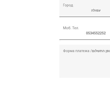
Город
עפולה
Моб. Тел.
0534552252
Форма платежа /
פן התשלום