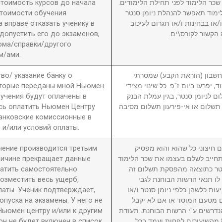
 стоимость курсов до начала
2. ר הלימוד לפני תחילת הלימודים
стоимости обучения
מוד תאפשר להנהלת ניומן סנטר
вправе отказать ученику в
ו בבחינות ו/או תגרום לעיכוב
 допустить его до экзаменов,
 הקשור לקורס\ים
ома/справки/другого
м/ами.
во/ указание банку о
3. ון (הוראת הקבע) שמסרתי
оторые переданы мной Ньюмен
, יפרעו ביום ז"פ. כל שינוי מצידי
бучения будут оплачены в
ם לניומן סנטר, בגין עמלת הבנק
сь оплатить Ньюмен Центру
תשלום או אי-פירעון תשלום מסיבה
анковские комиссионные в
 и/или условий оплаты.
учение производится третьим
4. יצוני כל שהוא והוא מפסיק
причине прекращает данные
חייב לשלם בעצמו את שכר הלימוד
латить самостоятельно
סנטר כתוצאה מהפסקת תשלום זה
возместить весь ущерб,
לו תנאי הרשות הבוחנת לגבי
латы. Ученик подтверждает,
עות כלשהן כלפי ניומן סנטר ו/או
пуска на экзамены. У него не
ם מטעם המוסד או אם לא יקבל
Ньюмен центру и/или к другим
דרשים ע"י הרשות הבוחנת. תעודת
он не будет включен в список
גמר תוענק לתלמיד שהשתתף ב-80% מהשיעורים לפחות ועמד בכל