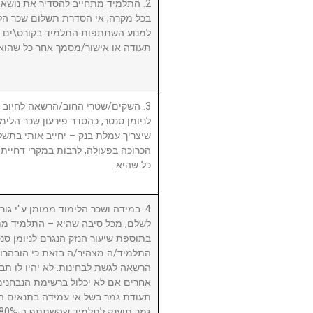
התלמיד מתחייב להסדיר את נושא שכ.
בכל מקרה, אי הסדרת תשלום שכר הלי
למנוע השתתפות התלמיד בקורס\ים ו/א
תעודה או אישור/מסמך אחר כל שהוא.
השקים/שטרי החוב/הרשאה לחיוב חשב
לניומן סנטר, כהסדר פירעון שכר הלימוד
שיצריך עמלת בנק – יחייב אותי בתשלו
הכרוכה בפעולה, לרבות במקרי דחיית 
כל שהיא.
במידה ושכר הלימוד ממומן ע"י גורם ח
לשלם, מכל סיבה שהיא – התלמיד מת
בתוספת שיעור הנזק הנגרם לניומן .
התלמיד/ה מצהיר/ה בזאת כי הובהרו 
הרשאה לגשת לבחינות. לא יהיו לו תבי
אחרים אם לא יכלול ברשימת הנבחני
תעודת גמר בשל אי עמידה בתנאים הנ