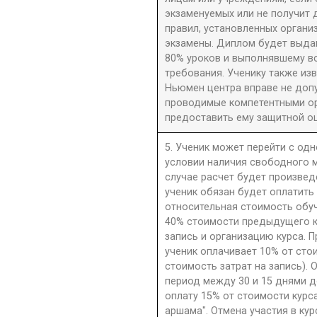
экзаменуемых или не получит 
правил, установленных орган
экзамены. Диплом будет выдан
80% уроков и выполнявшему в
требования. Ученику также из
Ньюмен центра вправе не допу
проводимые компетентными орг
предоставить ему защитной оц
5. Ученик может перейти с одн
условии наличия свободного м
случае расчет будет произве
ученик обязан будет оплатить
относительная стоимость обу
40% стоимости предыдущего к
запись и организацию курса. П
ученик оплачивает 10% от сто
стоимость затрат на запись). 
период между 30 и 15 днями д
оплату 15% от стоимости курс
аршама". Отмена участия в ку