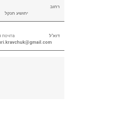
רחוב
יחושע חנקל
я почта
דוא"ל
uri.kravchuk@gmail.com