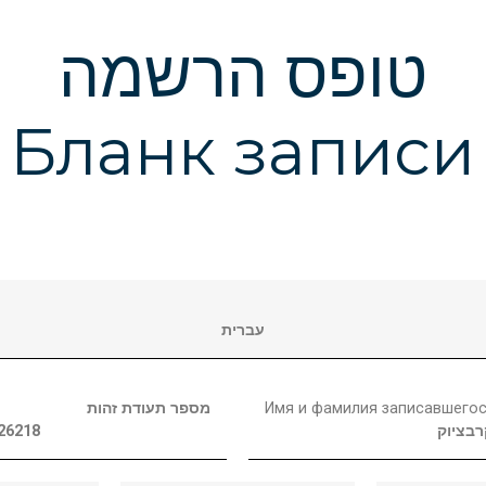
טופס הרשמה
Бланк записи
עברית
מספר תעודת זהות
Имя и фамилия записавшего
26218
בציוק