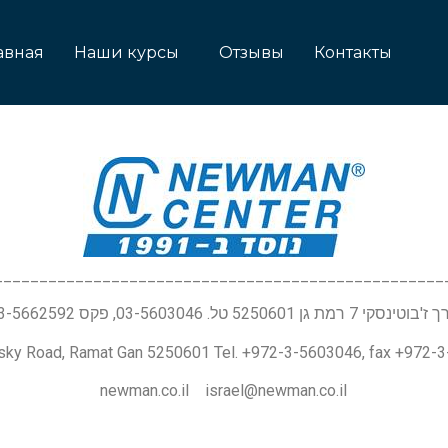
авная
Наши курсы
Отзывы
Контакты
__________________________________________________
טינסקי 7 רמת גן 5250601 טל. 03-5603046, פקס 03-5662592
nsky Road, Ramat Gan 5250601 Tel. +972-3-5603046, fax +972-
newman.co.il israel@newman.co.il