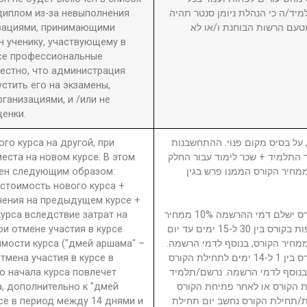
диплом из-за невыполнения
מיד/ה כי הנהלת ניומן סנטר תהיה
изациями, принимающими
טעם הרשות הבוחנת ו/או לא
 ученику, участвующему в
се профессиональные
вестно, что администрация
стить его на экзамены,
анизациями, и /или не
енки.
ого курса на другой, при
5. ל בסיס מקום פנוי. ההתחשבנות
еста на новом курсе. В этом
בר התלמיד + שכר לימוד עבור החלק
ден следующим образом:
סי בגין הקורס ממנו פרש + 40% ממחיר הקורס הממנו פרש בגין
 стоимость нового курса +
чения на предыдущем курсе +
урса вследствие затрат на
נרשם/תלמיד המבטל השתתפות בקורס ישלם דמי ההרשמה 10% ממחיר
ри отмене участия в курсе
הקורס. נרשם/תלמיד המבטל השתתפות בקורס בין 30 ל-15 ימים עד יום
имости курса ("дмей аршама" –
ילת הקורס ישלם דמי ביטול 15% ממחיר הקורס, בנוסף לדמי הרשמה
Отмена участия в курсе в
נרשם/תלמיד המבטל השתתפות בקורס בין 1 ל-14 ימים לתחילת הקורס
о начала курса повлечет
ממחיר הקורס, בנוסף לדמי הרשמה. נרשם/תלמיד
а, дополнительно к "дмей
 הקורס או לאחר פתיחת הקורס
рсе в период между 14 днями и
חת/תחילת הקורס נחשב יום תחילת