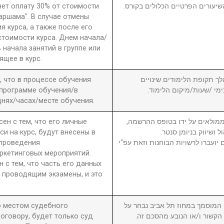
чет оплату 30% от стоимости
שיעורים הפרטיים הכלולים בקורס
 аршама". В случае отмены
я курса, а также после его
стоимости курса. Днем начала/
 начала занятий в группе или
ящее в курс.
а, что в процессе обучения
6. ך תקופת הלימודים שינויים
 программе обучения/в
בימי /שעות/מיקום הלימוד
нях/часах/месте обучения.
сен с тем, что его личные
7. מולאים על ידו בטופס ההרשמה
си на курс, будут внесены в
ול ושיווק בניומן סנטר
 проведения
יועברו לרשויות הבוחנות וזאת עפ"י
ркетинговых мероприятий.
н с тем, что часть его данных
 проводящим экзамены, и это
то местом судебного
8. וסמך במחוז תל אביב נבחר על
оговору, будет только суд
ן הקשור ו/או הנובע מהסכם זה