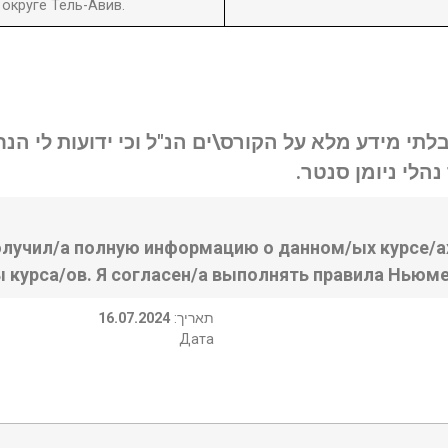
округе Тель-Авив.
בלתי מידע מלא על הקורס\ים הנ"ל וכי ידועות לי ה
נהלי ניומן סנטר
олучил/а полную информацию о данном/ых курсе/ах
ы курса/ов. Я согласен/а выполнять правила Ньюме
16.07.2024
:תאריך
Дата