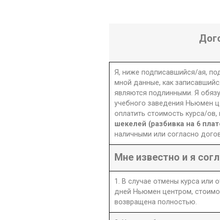
Дог
Я, ниже подписавшийся/ая, п
мной данные, как записавшийс
являются подлинными. Я обяз
учебного заведения Ньюмен це
оплатить стоимость курса/ов,
шекелей (разбивка на 6 пла
наличными или согласно догов
Мне известно и я согл
1. В случае отмены курса или 
дней Ньюмен центром, стоимо
возвращена полностью.