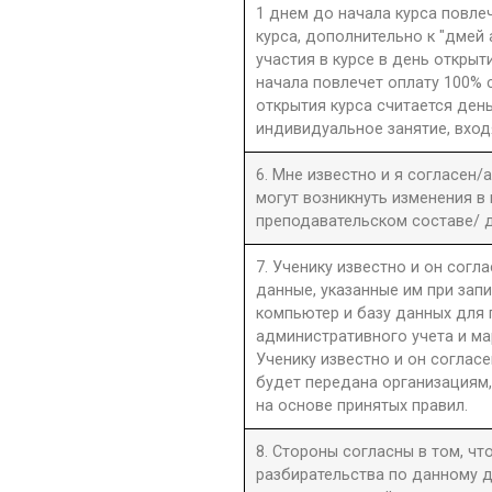
1 днем до начала курса повле
курса, дополнительно к "дмей
участия в курсе в день открыти
начала повлечет оплату 100% 
открытия курса считается день
индивидуальное занятие, вход
6. Мне известно и я согласен/
могут возникнуть изменения в
преподавательском составе/ д
7. Ученику известно и он согла
данные, указанные им при запи
компьютер и базу данных для
административного учета и ма
Ученику известно и он согласе
будет передана организациям,
на основе принятых правил.
8. Стороны согласны в том, ч
разбирательства по данному д