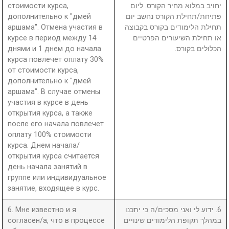
стоимости курса,
יחויב במלוא מחיר הקורס. ליום
дополнительно к "дмей
פתיחת/תחילת הקורס נחשב יום
аршама". Отмена участия в
תחילת הלימודים בקורס בקבוצה
курсе в период между 14
או תחילת השיעורים הפרטיים
днями и 1 днем до начала
הכלולים בקורס.
курса повлечет оплату 30%
от стоимости курса,
дополнительно к "дмей
аршама". В случае отмены
участия в курсе в день
открытия курса, а также
после его начала повлечет
оплату 100% стоимости
курса. Днем начала/
открытия курса считается
день начала занятий в
группе или индивидуальное
занятие, входящее в курс.
6. Мне известно и я
6. ידוע לי ואני מסכים/ה כי יתכנו
согласен/а, что в процессе
במהלך תקופת הלימודים שינויים