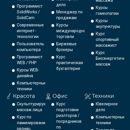
массажа
дело
Программист
Курсы
SolidWorks /
Менеджер по
гомеопатии
SolidCam
продажам
Курсы
Современные
Курсы
акупунктуры
интернет-
международной
Курс
технологии
торговли
спортивный
Пользователь
Биржевые
массажист
компьютера
брокеры
Курс
Программист
Курс
Биоэнергетическ
WEB / PHP
практическая
массаж
бухгалтерия
Курсы WEB-
дизайна
Компьютерные
техники
Красота
Офис
Техники
Скульптурирующий
Курс
Ювелирное
массаж лица
подготовки
дело
риэлторов /
Курс по
Компьютерные
посредников
ламинированию
техники
по
ресниц