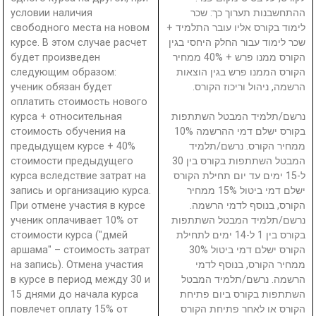
условии наличия
ההתחשבנות תערוך כך: שכר
свободного места на новом
לימוד בקורס אליו עובר התלמיד +
курсе. В этом случае расчет
שכר לימוד עבור החלק היחסי בגין
будет произведен
הקורס ממנו פרש + 40% ממחיר
следующим образом:
הקורס הממנו פרש בגין הוצאות
ученик обязан будет
הרשמה, ניהול וריכוז הקורס.
оплатить стоимость нового
курса + относительная
נרשם/תלמיד המבטל השתתפות
стоимость обучения на
בקורס ישלם דמי ההרשמה 10%
предыдущем курсе + 40%
ממחיר הקורס. נרשם/תלמיד
стоимости предыдущего
המבטל השתתפות בקורס בין 30
курса вследствие затрат на
ל-15 ימים עד יום תחילת הקורס
запись и организацию курса.
ישלם דמי ביטול 15% ממחיר
При отмене участия в курсе
הקורס, בנוסף לדמי הרשמה.
ученик оплачивает 10% от
נרשם/תלמיד המבטל השתתפות
стоимости курса ("дмей
בקורס בין 1 ל-14 ימים לתחילת
аршама" – стоимость затрат
הקורס ישלם דמי ביטול 30%
на запись). Отмена участия
ממחיר הקורס, בנוסף לדמי
в курсе в период между 30 и
הרשמה. נרשם/תלמיד המבטל
15 днями до начала курса
השתתפות בקורס ביום פתיחת
повлечет оплату 15% от
הקורס או לאחר פתיחת הקורס