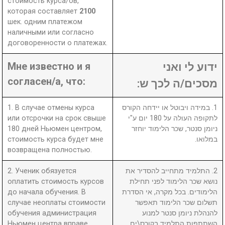
стоимость курса/ов,
которая составляет
2100
шек. одним платежом
наличными или согласно
договоренности о платежах.
Мне известно и я
ידוע לי ואני
согласен/а, что:
מסכים/ה לכך ש:
1. В случае отмены курса
1. במידה ויבוטל או יידחה הקורס
или отсрочки на срок свыше
לתקופה העולה על 180 יום ע"י
180 дней Ньюмен центром,
ניומן סנטר, שכר הלימוד יוחזר
стоимость курса будет мне
במלואו.
возвращена полностью.
2. Ученик обязуется
2. התלמיד מתחייב להסדיר את
оплатить стоимость курсов
נושא שכר הלימוד לפני תחילת
до начала обучения. В
הלימודים. בכל מקרה, אי הסדרת
случае неоплаты стоимости
תשלום שכר הלימוד תאפשר
обучения администрация
להנהלת ניומן סנטר למנוע
Ньюмен центра вправе
השתתפות התלמיד בקורס\ים