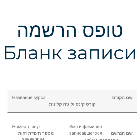
טופס הרשמה
Бланк записи
Название курса
שם הקורס
קורס קינסיולוגיה קלינית
Номер т. зеут
Имя и фамилия
מספר תעודת זהות
записавшегося
שם הנרשם
345850044
זבלוייב
קונסטנטין