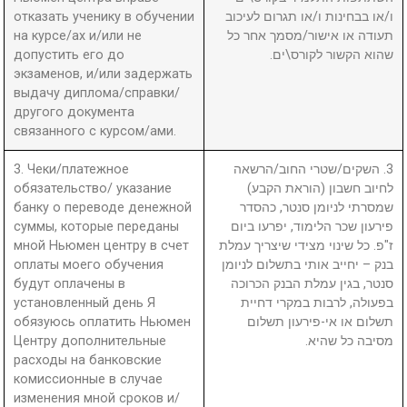
отказать ученику в обучении
ו/או בבחינות ו/או תגרום לעיכוב
на курсе/ах и/или не
תעודה או אישור/מסמך אחר כל
допустить его до
שהוא הקשור לקורס\ים.
экзаменов, и/или задержать
выдачу диплома/справки/
другого документа
связанного с курсом/ами.
3. Чеки/платежное
3. השקים/שטרי החוב/הרשאה
обязательство/ указание
לחיוב חשבון (הוראת הקבע)
банку о переводе денежной
שמסרתי לניומן סנטר, כהסדר
суммы, которые переданы
פירעון שכר הלימוד, יפרעו ביום
мной Ньюмен центру в счет
ז"פ. כל שינוי מצידי שיצריך עמלת
оплаты моего обучения
בנק – יחייב אותי בתשלום לניומן
будут оплачены в
סנטר, בגין עמלת הבנק הכרוכה
установленный день Я
בפעולה, לרבות במקרי דחיית
обязуюсь оплатить Ньюмен
תשלום או אי-פירעון תשלום
Центру дополнительные
מסיבה כל שהיא.
расходы на банковские
комиссионные в случае
изменения мной сроков и/