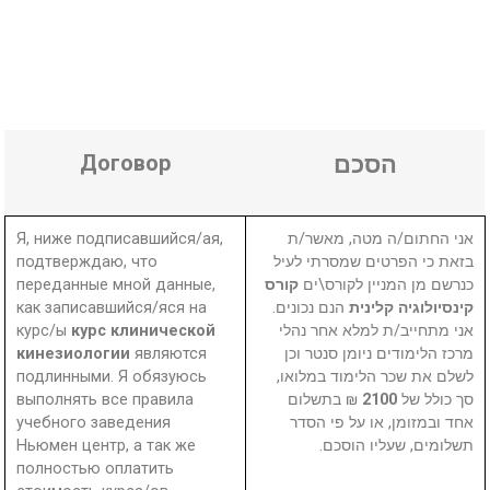
Договор
הסכם
Я, ниже подписавшийся/ая,
אני החתום/ה מטה, מאשר/ת
подтверждаю, что
בזאת כי הפרטים שמסרתי לעיל
переданные мной данные,
קורס
כנרשם מן המניין לקורס\ים
как записавшийся/яся на
הנם נכונים.
קינסיולוגיה קלינית
курс/ы
курс клинической
אני מתחייב/ת למלא אחר נהלי
кинезиологии
являются
מרכז הלימודים ניומן סנטר וכן
подлинными. Я обязуюсь
לשלם את שכר הלימוד במלואו,
выполнять все правила
₪ בתשלום
2100
סך כולל של
учебного заведения
אחד ובמזומן, או על פי הסדר
Ньюмен центр, а так же
תשלומים, שעליו הוסכם.
полностью оплатить