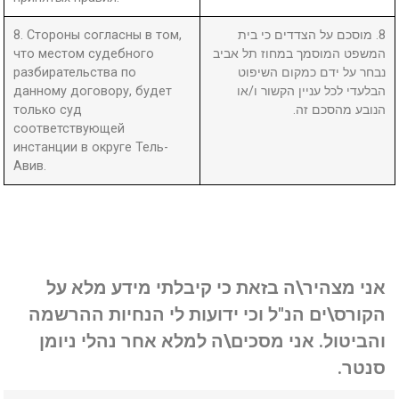
8. Стороны согласны в том,
8. מוסכם על הצדדים כי בית
что местом судебного
המשפט המוסמך במחוז תל אביב
разбирательства по
נבחר על ידם כמקום השיפוט
данному договору, будет
הבלעדי לכל עניין הקשור ו/או
только суд
הנובע מהסכם זה.
соответствующей
инстанции в округе Тель-
Авив.
אני מצהיר\ה בזאת כי קיבלתי מידע מלא על
הקורס\ים הנ"ל וכי ידועות לי הנחיות ההרשמה
והביטול. אני מסכים\ה למלא אחר נהלי ניומן
סנטר.