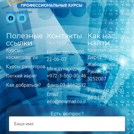
Полезные
Контакты
Как нас
ссылки
найти
Тел: *3331
Курсы
Newman Center
Беспл. тел: 1-800-
косметологии
Дерех
22-06-07
Жаботински,7
Курсы риэлторов
Международный:
Рамат-Ган
Легкий иврит
+972-3-560-30-46
5252007
Как добраться?
Факс: 03-5662592
Работаем: с 9:00
Email:
до 21:00
info@newman.co.il
Есть вопрос?