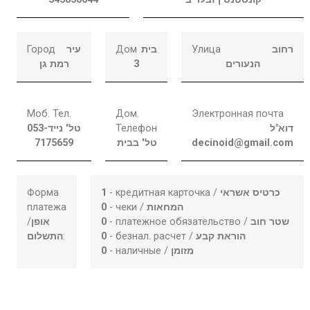
Город
עיר
Дом
בית
Улица
רחוב
רמת גן
3
הנעורים
Моб. Тел.
Дом.
Электронная почта
053-
טל' נייד
Телефон
דוא"ל
7175659
טל' בבית
decinoid@gmail.com
Форма
1
- кредитная карточка /
כרטיס אשראי
платежа
0
- чеки /
המחאות
/
אופן
0
- платежное обязательство /
שטר חוב
התשלום
:
0
- безнал. расчет /
הוראת קבע
0
- наличные /
מזומן