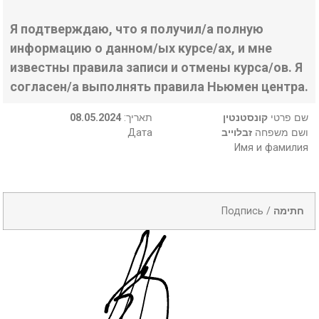
Я подтверждаю, что я получил/а полную
информацию о данном/ых курсе/ах, и мне
известны правила записи и отмены курса/ов. Я
согласен/а выполнять правила Ньюмен центра.
08.05.2024
:תאריך
קונסטנטין
שם פרטי
Дата
זבלוייב
ושם משפחה
Имя и фамилия
Подпись /
חתימה