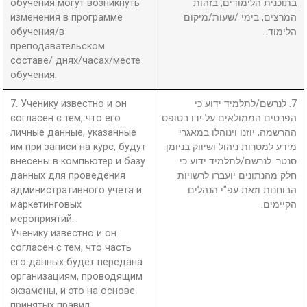
обучения могут возникнуть
בתוכנית הלימודים, בזהות
изменения в программе
המרצים, בימי /שעות/מיקום
обучения/в
הלימוד.
преподавательском
составе/ днях/часах/месте
обучения.
7. Ученику известно и он
7. לנרשם/לתלמיד ידוע כי
согласен с тем, что его
הפרטים הממולאים על ידו בטופס
личные данные, указанные
ההרשמה, יוזנו וינוהלו במאגרי
им при записи на курс, будут
מידע למטרות ניהול ושיווק בניומן
внесены в компьютер и базу
סנטר. לנרשם/לתלמיד ידוע כי
данных для проведения
חלק מהנתונים יועברו לרשויות
административного учета и
הבוחנות וזאת עפ"י הנהלים
маркетинговых
הקיימים.
мероприятий.
Ученику известно и он
согласен с тем, что часть
его данных будет передана
организациям, проводящим
экзамены, и это на основе
принятых правил.