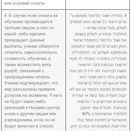
или условий оплаты.
4. В случае если оплата за
4. במידה ושכר הלימוד ממומן ע"י
обучение производится
גורם חיצוני כל שהוא והוא מפסיק
третьим лицом, и оно по
לשלם, מכל סיבה שהיא –
какой- либо причине
התלמיד מתחייב לשלם בעצמו
прекращает данные
את שכר הלימוד בתוספת שיעור
выплаты, ученик обязуется
הנזק הנגרם לניומן סנטר כתוצאה
оплатить самостоятельно
מהפסקת תשלום זה. התלמיד/ה
стоимость обучения, а
מצהיר/ה בזאת כי הובהרו לו תנאי
также возместить весь
הרשות הבוחנת לגבי הרשאה
ущерб, связанный с
לגשת לבחינות. לא יהיו לו תביעות
прекращением оплаты.
כלשהן כלפי ניומן סנטר ו/או
Ученик подтверждает, что
אחרים אם לא יכלול ברשימת
ему разъяснены правила
הנבחנים מטעם המוסד או אם לא
допуска на экзамены. У него
יקבל תעודת גמר בשל אי עמידה
не будет каких-либо
בתנאים הנדרשים ע"י הרשות
претензий к Ньюмен центру
הבוחנת. תעודת גמר תוענק
и/или к другим лицам или
לתלמיד שהשתתף ב-80%
учреждениям, если он не
מהשיעורים לפחות ועמד בכל
будет включен в список
הדרישות המקצועיות. כמו כן ידוע