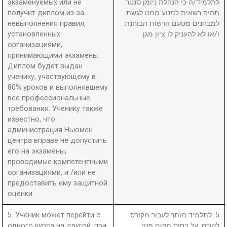
экзаменуемых или не
לתלמיד/ה כי הנהלת ניומן סנטר
получит диплом из-за
תהיה רשאית למנוע ממנו לגשת
невыполнения правил,
למבחנים מטעם הרשות הבוחנת
установленных
ו/או לא להעניק לו ציון מגן.
организациями,
принимающими экзамены.
Диплом будет выдан
ученику, участвующему в
80% уроков и выполнявшему
все профессиональные
требования. Ученику также
известно, что
администрация Ньюмен
центра вправе не допустить
его на экзамены,
проводимые компетентными
организациями, и /или не
предоставить ему защитной
оценки.
5. Ученик может перейти с
5. לתלמיד מותר לעבור מקורס
одного курса на другой, при
לקורס, על בסיס מקום פנוי.