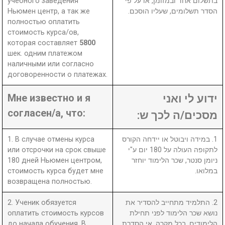
учебного заведения
בתשלום אחד ובמזומן, או על פי
Ньюмен центр, а так же
הסדר תשלומים, שעליו הוסכם.
полностью оплатить
стоимость курса/ов,
которая составляет
5800
шек. одним платежом
наличными или согласно
договоренности о платежах.
Мне известно и я
ידוע לי ואני
согласен/а, что:
מסכים/ה לכך ש:
1. В случае отмены курса
1. במידה ויבוטל או יידחה הקורס
или отсрочки на срок свыше
לתקופה העולה על 180 יום ע"י
180 дней Ньюмен центром,
ניומן סנטר, שכר הלימוד יוחזר
стоимость курса будет мне
במלואו.
возвращена полностью.
2. Ученик обязуется
2. התלמיד מתחייב להסדיר את
оплатить стоимость курсов
נושא שכר הלימוד לפני תחילת
до начала обучения. В
הלימודים. בכל מקרה, אי הסדרת