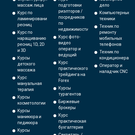
массаж лица
подготовки
дело
риэлторов /
Курс по
Компьютерные
посредников
ламинированию
техники
по
ресниц
Техник по
недвижимости
Курс по
ремонту
Курс фото-
наращиванию
мобильных
видео
ресниц 1D, 2D
телефонов
оператор и
и 3D
Техник по
ведущий
Курсы
кондиционерам
Курс
детского
Оператор и
практического
массажа
наладчик CNC
трейдинга на
Курс
Forex
мануальная
Курсы
терапия
турагентов
Курсы
Биржевые
косметологии
брокеры
Курсы
Курс
маникюра и
практическая
педикюра
бухгалтерия
Курсы
Секретарь /