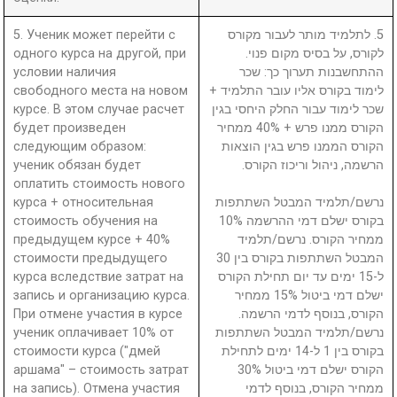
5. Ученик может перейти с
5. לתלמיד מותר לעבור מקורס
одного курса на другой, при
לקורס, על בסיס מקום פנוי.
условии наличия
ההתחשבנות תערוך כך: שכר
свободного места на новом
לימוד בקורס אליו עובר התלמיד +
курсе. В этом случае расчет
שכר לימוד עבור החלק היחסי בגין
будет произведен
הקורס ממנו פרש + 40% ממחיר
следующим образом:
הקורס הממנו פרש בגין הוצאות
ученик обязан будет
הרשמה, ניהול וריכוז הקורס.
оплатить стоимость нового
курса + относительная
נרשם/תלמיד המבטל השתתפות
стоимость обучения на
בקורס ישלם דמי ההרשמה 10%
предыдущем курсе + 40%
ממחיר הקורס. נרשם/תלמיד
стоимости предыдущего
המבטל השתתפות בקורס בין 30
курса вследствие затрат на
ל-15 ימים עד יום תחילת הקורס
запись и организацию курса.
ישלם דמי ביטול 15% ממחיר
При отмене участия в курсе
הקורס, בנוסף לדמי הרשמה.
ученик оплачивает 10% от
נרשם/תלמיד המבטל השתתפות
стоимости курса ("дмей
בקורס בין 1 ל-14 ימים לתחילת
аршама" – стоимость затрат
הקורס ישלם דמי ביטול 30%
на запись). Отмена участия
ממחיר הקורס, בנוסף לדמי