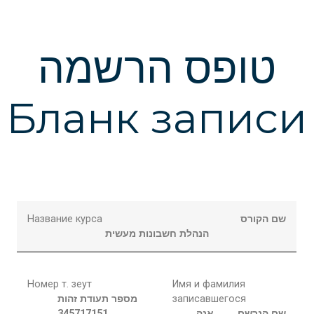
טופס הרשמה
Бланк записи
Название курса
שם הקורס
הנהלת חשבונות מעשית
Номер т. зеут
Имя и фамилия
מספר תעודת זהות
записавшегося
345717151
אנה
שם הנרשם