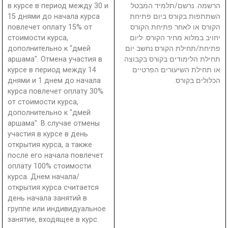
в курсе в период между 30 и
הרשמה. נרשם/תלמיד המבטל
15 днями до начала курса
השתתפות בקורס ביום פתיחת
повлечет оплату 15% от
הקורס או לאחר פתיחת הקורס
стоимости курса,
יחויב במלוא מחיר הקורס. ליום
дополнительно к "дмей
פתיחת/תחילת הקורס נחשב יום
аршама". Отмена участия в
תחילת הלימודים בקורס בקבוצה
курсе в период между 14
או תחילת השיעורים הפרטיים
днями и 1 днем до начала
הכלולים בקורס.
курса повлечет оплату 30%
от стоимости курса,
дополнительно к "дмей
аршама". В случае отмены
участия в курсе в день
открытия курса, а также
после его начала повлечет
оплату 100% стоимости
курса. Днем начала/
открытия курса считается
день начала занятий в
группе или индивидуальное
занятие, входящее в курс.