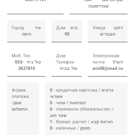
קונדרשובה
Город
עיר
Дом
בית
Улица
רחוב
חיפה
90
הגבורים
Моб. Тел.
Дом.
Электронная
053-
טל' נייד
Телефон
почта
דוא"ל
3637810
טל' בבית
acv08@mail.ru
Форма
0
- кредитная карточка /
כרטיס
платежа
אשראי
/
אופן
0
- чеки /
המחאות
התשלום
:
0
- платежное обязательство /
שטר חוב
1
- безнал. расчет /
הוראת קבע
0
- наличные /
מזומן