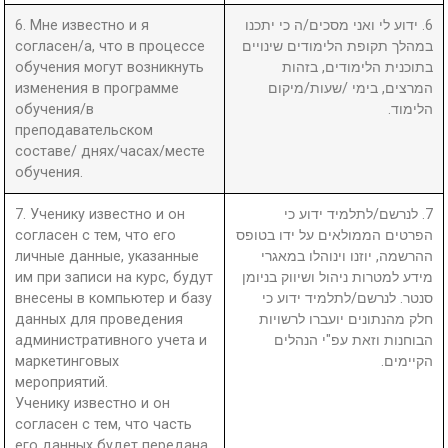
6. Мне известно и я
6. ידוע לי ואני מסכים/ה כי יתכנו
согласен/а, что в процессе
במהלך תקופת הלימודים שינויים
обучения могут возникнуть
בתוכנית הלימודים, בזהות
изменения в программе
המרצים, בימי /שעות/מיקום
обучения/в
הלימוד.
преподавательском
составе/ днях/часах/месте
обучения.
7. Ученику известно и он
7. לנרשם/לתלמיד ידוע כי
согласен с тем, что его
הפרטים הממולאים על ידו בטופס
личные данные, указанные
ההרשמה, יוזנו וינוהלו במאגרי
им при записи на курс, будут
מידע למטרות ניהול ושיווק בניומן
внесены в компьютер и базу
סנטר. לנרשם/לתלמיד ידוע כי
данных для проведения
חלק מהנתונים יועברו לרשויות
административного учета и
הבוחנות וזאת עפ"י הנהלים
маркетинговых
הקיימים.
мероприятий.
Ученику известно и он
согласен с тем, что часть
его данных будет передана