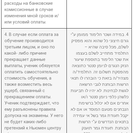
расходы на банковские
комиссионные в случае
изменения мной сроков и/
или условий оплаты.
4. В случае если оплата за
4. במידה ושכר הלימוד ממומן ע"י
обучение производится
גורם חיצוני כל שהוא והוא מפסיק
третьим лицом, и оно по
לשלם, מכל סיבה שהיא –
какой- либо причине
התלמיד מתחייב לשלם בעצמו
прекращает данные
את שכר הלימוד בתוספת שיעור
выплаты, ученик обязуется
הנזק הנגרם לניומן סנטר כתוצאה
оплатить самостоятельно
מהפסקת תשלום זה. התלמיד/ה
стоимость обучения, а
מצהיר/ה בזאת כי הובהרו לו תנאי
также возместить весь
הרשות הבוחנת לגבי הרשאה
ущерб, связанный с
לגשת לבחינות. לא יהיו לו תביעות
прекращением оплаты.
כלשהן כלפי ניומן סנטר ו/או
Ученик подтверждает, что
אחרים אם לא יכלול ברשימת
ему разъяснены правила
הנבחנים מטעם המוסד או אם לא
допуска на экзамены. У него
יקבל תעודת גמר בשל אי עמידה
не будет каких-либо
בתנאים הנדרשים ע"י הרשות
претензий к Ньюмен центру
הבוחנת. תעודת גמר תוענק