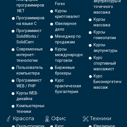
акупрессуры и
Forex
программирования
точечного
.NET
Курсы
массажа
криптовалют
Программирование
Курсы
на языке С
Ювелирное
массажа
дело
Программист
Курсы
SolidWorks /
Менеджер по
гомеопатии
SolidCam
продажам
Курсы
Современные
Курсы
акупунктуры
интернет-
международной
Курс
технологии
торговли
спортивный
Пользователь
Биржевые
массажист
компьютера
брокеры
Курс
Программист
Курс
Биоэнергетическ
WEB / PHP
практическая
массаж
бухгалтерия
Курсы WEB-
дизайна
Компьютерные
техники
Красота
Офис
Техники
Скульптурирующий
Курс
Ювелирное