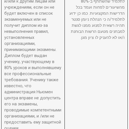
и/или к другим лицам или
לתלמיד שהשתתף ב-80%
учреждениям, если он не
מהשיעורים לפחות ועמד בכל
будет включен в список
הדרישות המקצועיות. כמו כן ידוע
экзаменуемых или не
לתלמיד/ה כי הנהלת ניומן סנטר
получит диплом из-за
תהיה רשאית למנוע ממנו לגשת
невыполнения правил,
למבחנים מטעם הרשות הבוחנת
установленных
ו/או לא להעניק לו ציון מגן.
организациями,
принимающими экзамены.
Диплом будет выдан
ученику, участвующему в
80% уроков и выполнявшему
все профессиональные
требования. Ученику также
известно, что
администрация Ньюмен
центра вправе не допустить
его на экзамены,
проводимые компетентными
организациями, и /или не
предоставить ему защитной
оценки.