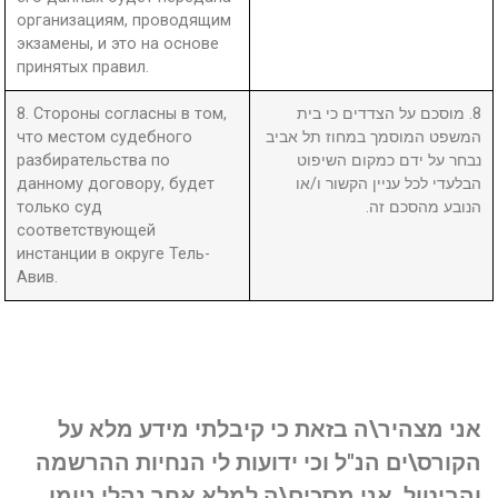
организациям, проводящим
экзамены, и это на основе
принятых правил.
8. Стороны согласны в том,
8. מוסכם על הצדדים כי בית
что местом судебного
המשפט המוסמך במחוז תל אביב
разбирательства по
נבחר על ידם כמקום השיפוט
данному договору, будет
הבלעדי לכל עניין הקשור ו/או
только суд
הנובע מהסכם זה.
соответствующей
инстанции в округе Тель-
Авив.
אני מצהיר\ה בזאת כי קיבלתי מידע מלא על
הקורס\ים הנ"ל וכי ידועות לי הנחיות ההרשמה
והביטול. אני מסכים\ה למלא אחר נהלי ניומן