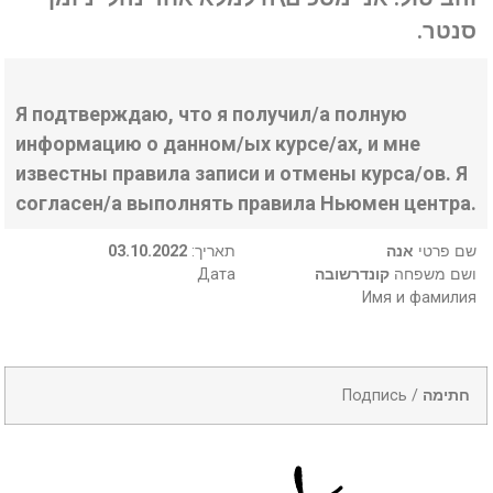
סנטר.
Я подтверждаю, что я получил/а полную
информацию о данном/ых курсе/ах, и мне
известны правила записи и отмены курса/ов. Я
согласен/а выполнять правила Ньюмен центра.
03.10.2022
:תאריך
אנה
שם פרטי
Дата
קונדרשובה
ושם משפחה
Имя и фамилия
Подпись /
חתימה