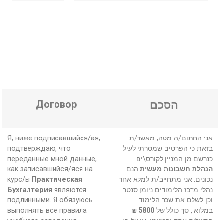
Договор
הסכם
Я, ниже подписавшийся/ая,
אני החתום/ה מטה, מאשר/ת
подтверждаю, что
בזאת כי הפרטים שמסרתי לעיל
переданные мной данные,
כנרשם מן המניין לקורס\ים
как записавшийся/яся на
הנם
הנהלת חשבונות מעשית
курс/ы
Практическая
נכונים. אני מתחייב/ת למלא אחר
Бухгалтерия
являются
נהלי מרכז הלימודים ניומן סנטר
подлинными. Я обязуюсь
וכן לשלם את שכר הלימוד
выполнять все правила
₪
5800
במלואו, סך כולל של