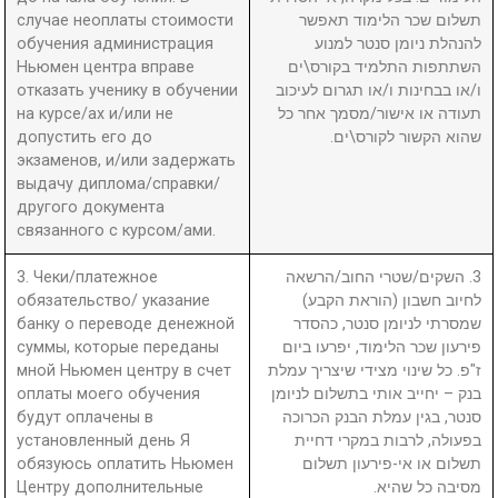
случае неоплаты стоимости
תשלום שכר הלימוד תאפשר
обучения администрация
להנהלת ניומן סנטר למנוע
Ньюмен центра вправе
השתתפות התלמיד בקורס\ים
отказать ученику в обучении
ו/או בבחינות ו/או תגרום לעיכוב
на курсе/ах и/или не
תעודה או אישור/מסמך אחר כל
допустить его до
שהוא הקשור לקורס\ים.
экзаменов, и/или задержать
выдачу диплома/справки/
другого документа
связанного с курсом/ами.
3. Чеки/платежное
3. השקים/שטרי החוב/הרשאה
обязательство/ указание
לחיוב חשבון (הוראת הקבע)
банку о переводе денежной
שמסרתי לניומן סנטר, כהסדר
суммы, которые переданы
פירעון שכר הלימוד, יפרעו ביום
мной Ньюмен центру в счет
ז"פ. כל שינוי מצידי שיצריך עמלת
оплаты моего обучения
בנק – יחייב אותי בתשלום לניומן
будут оплачены в
סנטר, בגין עמלת הבנק הכרוכה
установленный день Я
בפעולה, לרבות במקרי דחיית
обязуюсь оплатить Ньюмен
תשלום או אי-פירעון תשלום
Центру дополнительные
מסיבה כל שהיא.