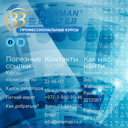
Полезные
Контакты
Как нас
ссылки
найти
Тел: *3331
Курсы
Newman Center
Беспл. тел: 1-800-
косметологии
Дерех
22-06-07
Жаботински,7
Курсы риэлторов
Международный:
Рамат-Ган
Легкий иврит
+972-3-560-30-46
5252007
Как добраться?
Факс: 03-5662592
Работаем: с 9:00
Email:
до 21:00
info@newman.co.il