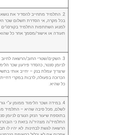
התלמיד מתחייב להסדיר את נושא שכ.
בכל מקרה, אי הסדרת תשלום שכר הלי
למנוע השתתפות התלמיד בקורס\ים ו/א
תעודה או אישור/מסמך אחר כל שהוא.
השקים/שטרי החוב/הרשאה לחיוב חשב
לניומן סנטר, כהסדר פירעון שכר הלימוד
שיצריך עמלת בנק – יחייב אותי בתשלו
הכרוכה בפעולה, לרבות במקרי דחיית 
כל שהיא.
במידה ושכר הלימוד ממומן ע"י גורם ח
לשלם, מכל סיבה שהיא – התלמיד מת
בתוספת שיעור הנזק הנגרם לניומן .
התלמיד/ה מצהיר/ה בזאת כי הובהרו 
הרשאה לגשת לבחינות. לא יהיו לו תבי
אחרים אם לא יכלול ברשימת הנבחני