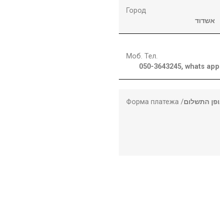
Город
אשדוד
Моб. Тел.
050-3643245, whats app
Форма платежа /
פן התשלום