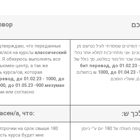
овор
ם
одтверждаю, что переданные
 הפרטים שמסרתי לעיל כנרשם מן
я/яся на курс/ы
классический
ונים. אני מתחייב/ת למלא אחר נהלי
 Я обязуюсь выполнять все
את שכר הלימוד במלואו, סך כולל של
ьюмен центр, а так же
4900 1000 - бит перевод, до 01.02.
 курса/ов, которая
₪ בתשלום
1000, до 01.04.23 
ревод, до 01.02.23 - 1000, до
ם, שעליו הוסכם
1000, до 01.05.23 -900 мезуман
ми или согласно
асен/а, что:
לכך ש
отсрочки на срок свыше 180
1. במידה ויבוטל או יידחה הקורס לתקופה העולה על 180 יום ע"י ניומן
сть курса будет мне