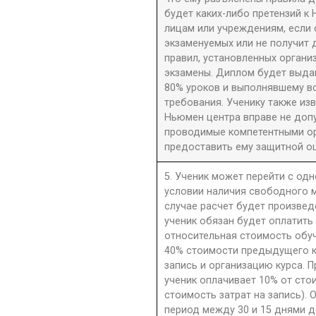
будет каких-либо претензий к 
лицам или учреждениям, если 
экзаменуемых или не получит 
правил, установленных орган
экзамены. Диплом будет выдан
80% уроков и выполнявшему в
требования. Ученику также из
Ньюмен центра вправе не допу
проводимые компетентными орг
предоставить ему защитной оц
5. Ученик может перейти с одн
условии наличия свободного м
случае расчет будет произве
ученик обязан будет оплатить
относительная стоимость обу
40% стоимости предыдущего к
запись и организацию курса. П
ученик оплачивает 10% от сто
стоимость затрат на запись). 
период между 30 и 15 днями д