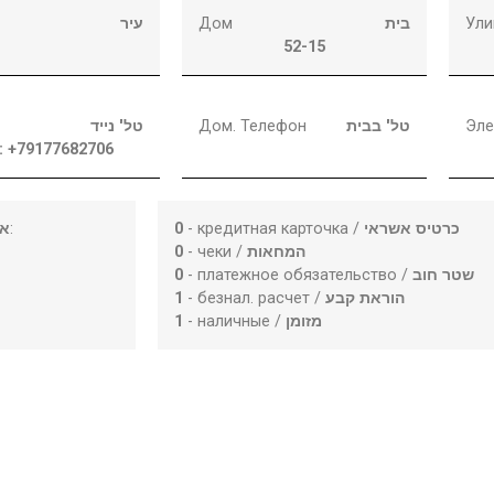
עיר
Дом
בית
Ули
52-15
טל' נייד
Дом. Телефон
טל' בבית
Эле
: +79177682706
או
:
0
- кредитная карточка /
כרטיס אשראי
0
- чеки /
המחאות
0
- платежное обязательство /
שטר חוב
1
- безнал. расчет /
הוראת קבע
1
- наличные /
מזומן