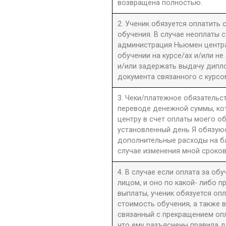
возвращена полностью.
2. Ученик обязуется оплатить
обучения. В случае неоплаты 
администрация Ньюмен центра 
обучении на курсе/ах и/или не
и/или задержать выдачу дипл
документа связанного с курсо
3. Чеки/платежное обязательст
переводе денежной суммы, к
центру в счет оплаты моего о
установленный день Я обязую
дополнительные расходы на б
случае изменения мной сроков
4. В случае если оплата за об
лицом, и оно по какой- либо 
выплаты, ученик обязуется оп
стоимость обучения, а также 
связанный с прекращением оп
что ему разъяснены правила до