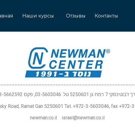
авная
Наши курсы
Отзывы
Контакты
__________________________________________________
טינסקי 7 רמת גן 5250601 טל. 03-5603046, פקס 03-5662592
nsky Road, Ramat Gan 5250601 Tel. +972-3-5603046, fax +972-
newman.co.il israel@newman.co.il