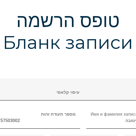
טופס הרשמה
Бланк записи
עיסוי קלאסי
מספר תעודת זהות
Имя и фамилия запи
757503002
טובה