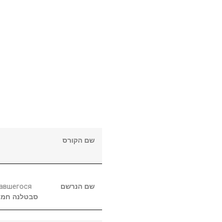
שם הקורס
савшегося
שם הנרשם
סבטלנה
חמי