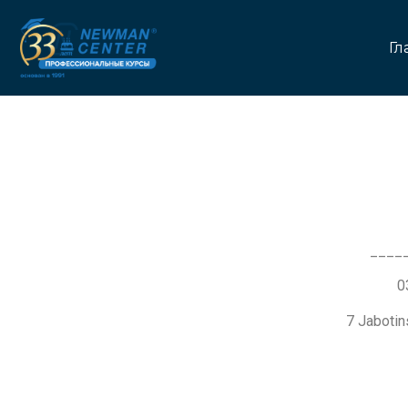
Гл
____
7 Jaboti