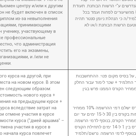
Ньюмен центру и/или к другим
דרשים ע"י הרשות הבוחנת. תעודת
он не будет включен в список
גמר תוענק לתלמיד שהשתתף ב-80% מהשיעורים לפחות ועמד בכל
диплом из-за невыполнения
מיד/ה כי הנהלת ניומן סנטר תהיה
изациями, принимающими
טעם הרשות הבוחנת ו/או לא
 ученику, участвующему в
се профессиональные
вестно, что администрация
стить его на экзамены,
анизациями, и /или не
енки.
ого курса на другой, при
5. ל בסיס מקום פנוי. ההתחשבנות
еста на новом курсе. В этом
בר התלמיד + שכר לימוד עבור החלק
ден следующим образом:
סי בגין הקורס ממנו פרש + 40% ממחיר הקורס הממנו פרש בגין
 стоимость нового курса +
чения на предыдущем курсе +
урса вследствие затрат на
נרשם/תלמיד המבטל השתתפות בקורס ישלם דמי ההרשמה 10% ממחיר
ри отмене участия в курсе
הקורס. נרשם/תלמיד המבטל השתתפות בקורס בין 30 ל-15 ימים עד יום
имости курса ("дмей аршама" –
ילת הקורס ישלם דמי ביטול 15% ממחיר הקורס, בנוסף לדמי הרשמה
Отмена участия в курсе в
נרשם/תלמיד המבטל השתתפות בקורס בין 1 ל-14 ימים לתחילת הקורס
о начала курса повлечет
ממחיר הקורס, בנוסף לדמי הרשמה. נרשם/תלמיד