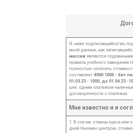
Дог
Я, ниже подписавшийся/ая, п
мной данные, как записавшийс
массаж
являются подлинными.
правила учебного заведения Н
полностью оплатить стоимость
составляет
4900 1000 - бит пе
01.03.23 - 1000, до 01.04.23 -
шек. одним платежом наличны
договоренности о платежах.
Мне известно и я согл
1. В случае отмены курса или 
дней Ньюмен центром, стоимо