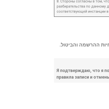
8. Стороны согласны в том, ч
разбирательства по данному д
соответствующей инстанции в 
נחיות ההרשמה והביטול
Я подтверждаю, что я п
правила записи и отмен