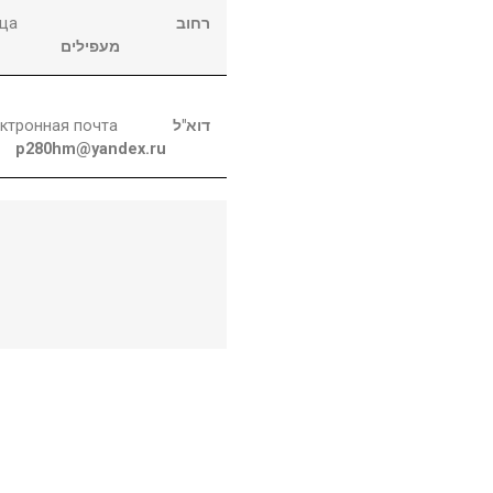
ца
רחוב
מעפילים
ктронная почта
דוא"ל
p280hm@yandex.ru