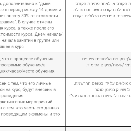
а, дополнительно к "дмей
 הקורס או לאחר פתיחת הקורס
рсе в период между 14 днями и
חת/תחילת הקורס נחשב יום תחילת
чет оплату 30% от стоимости
שיעורים הפרטיים הכלולים בקורס
 аршама". В случае отмены
я курса, а также после его
стоимости курса. Днем начала/
 начала занятий в группе или
ящее в курс.
а, что в процессе обучения
6. ך תקופת הלימודים שינויים
 программе обучения/в
בימי /שעות/מיקום הלימוד
нях/часах/месте обучения.
сен с тем, что его личные
7. מולאים על ידו בטופס ההרשמה
си на курс, будут внесены в
ול ושיווק בניומן סנטר
 проведения
יועברו לרשויות הבוחנות וזאת עפ"י
ркетинговых мероприятий.
н с тем, что часть его данных
 проводящим экзамены, и это