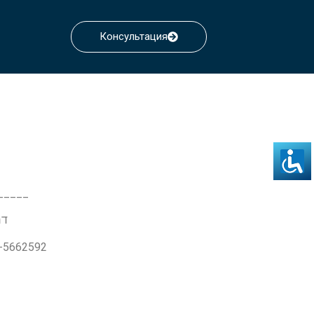
Консультация
_____
דרך ז'בו
3-5662592