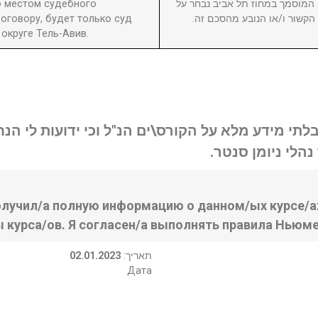
то местом судебного
8. וסמך במחוז תל אביב נבחר על
оговору, будет только суд
ן הקשור ו/או הנובע מהסכם זה
округе Тель-Авив.
בלתי מידע מלא על הקורס\ים הנ"ל וכי ידועות לי ה
נהלי ניומן סנטר
олучил/а полную информацию о данном/ых курсе/ах
ы курса/ов. Я согласен/а выполнять правила Ньюме
02.01.2023
:תאריך
Дата