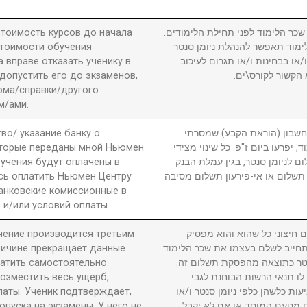
 стоимость курсов до начала
2. ר הלימוד לפני תחילת הלימודים
стоимости обучения
מוד תאפשר להנהלת ניומן סנטר
вправе отказать ученику в
ו בבחינות ו/או תגרום לעיכוב
 допустить его до экзаменов,
 הקשור לקורס\ים
ома/справки/другого
м/ами.
во/ указание банку о
3. ון (הוראת הקבע) שמסרתי
оторые переданы мной Ньюмен
, יפרעו ביום ז"פ. כל שינוי מצידי
бучения будут оплачены в
ם לניומן סנטר, בגין עמלת הבנק
сь оплатить Ньюмен Центру
תשלום או אי-פירעון תשלום מסיבה
анковские комиссионные в
 и/или условий оплаты.
учение производится третьим
4. יצוני כל שהוא והוא מפסיק
причине прекращает данные
חייב לשלם בעצמו את שכר הלימוד
латить самостоятельно
סנטר כתוצאה מהפסקת תשלום זה
возместить весь ущерб,
לו תנאי הרשות הבוחנת לגבי
латы. Ученик подтверждает,
עות כלשהן כלפי ניומן סנטר ו/או
пуска на экзамены. У него не
ם מטעם המוסד או אם לא יקבל