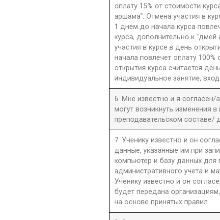
оплату 15% от стоимости курс
аршама". Отмена участия в ку
1 днем до начала курса повле
курса, дополнительно к "дмей
участия в курсе в день открыти
начала повлечет оплату 100% 
открытия курса считается день
индивидуальное занятие, вход
6. Мне известно и я согласен/
могут возникнуть изменения в
преподавательском составе/ д
7. Ученику известно и он согла
данные, указанные им при запи
компьютер и базу данных для
административного учета и ма
Ученику известно и он согласе
будет передана организациям,
на основе принятых правил.