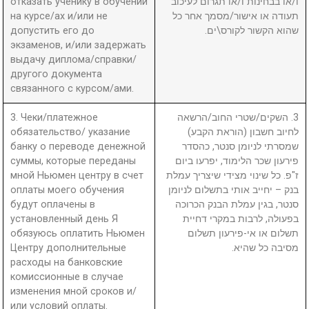
отказать ученику в обучении
ו/או בבחינות ו/או תגרום לעיכוב
на курсе/ах и/или не
תעודה או אישור/מסמך אחר כל
допустить его до
שהוא הקשור לקורס\ים.
экзаменов, и/или задержать
выдачу диплома/справки/
другого документа
связанного с курсом/ами.
3. Чеки/платежное
3. השקים/שטרי החוב/הרשאה
обязательство/ указание
לחיוב חשבון (הוראת הקבע)
банку о переводе денежной
שמסרתי לניומן סנטר, כהסדר
суммы, которые переданы
פירעון שכר הלימוד, יפרעו ביום
мной Ньюмен центру в счет
ז"פ. כל שינוי מצידי שיצריך עמלת
оплаты моего обучения
בנק – יחייב אותי בתשלום לניומן
будут оплачены в
סנטר, בגין עמלת הבנק הכרוכה
установленный день Я
בפעולה, לרבות במקרי דחיית
обязуюсь оплатить Ньюмен
תשלום או אי-פירעון תשלום
Центру дополнительные
מסיבה כל שהיא.
расходы на банковские
комиссионные в случае
изменения мной сроков и/
или условий оплаты.