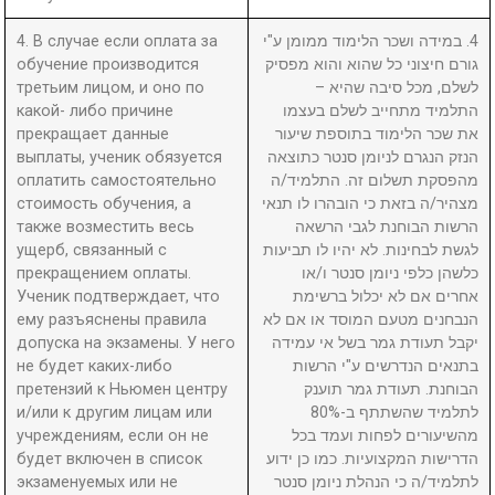
4. В случае если оплата за
4. במידה ושכר הלימוד ממומן ע"י
обучение производится
גורם חיצוני כל שהוא והוא מפסיק
третьим лицом, и оно по
לשלם, מכל סיבה שהיא –
какой- либо причине
התלמיד מתחייב לשלם בעצמו
прекращает данные
את שכר הלימוד בתוספת שיעור
выплаты, ученик обязуется
הנזק הנגרם לניומן סנטר כתוצאה
оплатить самостоятельно
מהפסקת תשלום זה. התלמיד/ה
стоимость обучения, а
מצהיר/ה בזאת כי הובהרו לו תנאי
также возместить весь
הרשות הבוחנת לגבי הרשאה
ущерб, связанный с
לגשת לבחינות. לא יהיו לו תביעות
прекращением оплаты.
כלשהן כלפי ניומן סנטר ו/או
Ученик подтверждает, что
אחרים אם לא יכלול ברשימת
ему разъяснены правила
הנבחנים מטעם המוסד או אם לא
допуска на экзамены. У него
יקבל תעודת גמר בשל אי עמידה
не будет каких-либо
בתנאים הנדרשים ע"י הרשות
претензий к Ньюмен центру
הבוחנת. תעודת גמר תוענק
и/или к другим лицам или
לתלמיד שהשתתף ב-80%
учреждениям, если он не
מהשיעורים לפחות ועמד בכל
будет включен в список
הדרישות המקצועיות. כמו כן ידוע
экзаменуемых или не
לתלמיד/ה כי הנהלת ניומן סנטר