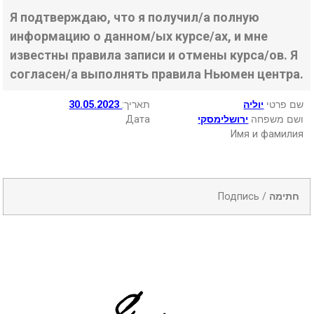
Я подтверждаю, что я получил/а полную
информацию о данном/ых курсе/ах, и мне
известны правила записи и отмены курса/ов. Я
согласен/а выполнять правила Ньюмен центра.
30.05.2023
:תאריך
יוליה
שם פרטי
Дата
ירושלימסקי
ושם משפחה
Имя и фамилия
Подпись /
חתימה