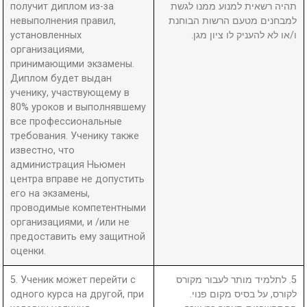
получит диплом из-за
תהיה רשאית למנוע ממנו לגשת
невыполнения правил,
למבחנים מטעם הרשות הבוחנת
установленных
ו/או לא להעניק לו ציון מגן.
организациями,
принимающими экзамены.
Диплом будет выдан
ученику, участвующему в
80% уроков и выполнявшему
все профессиональные
требования. Ученику также
известно, что
администрация Ньюмен
центра вправе не допустить
его на экзамены,
проводимые компетентными
организациями, и /или не
предоставить ему защитной
оценки.
5. Ученик может перейти с
5. לתלמיד מותר לעבור מקורס
одного курса на другой, при
לקורס, על בסיס מקום פנוי.