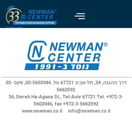
Отключить вспышки
visibility_off
Выделить заголовки
title
Цвет фона
settings
Уменьшить
zoom_out
Увеличить
zoom_in
_________________________________________________
דרך ההגנה, 34, תל-אביב 67721 טל. 03-5603046, פקס 03-
Уменьшить шрифт
remove_circle_outline
5662592
Увеличить шрифт
add_circle_outline
34, Dereh Ha-Agana St., Tel-Aviv 67721 Tel. +972-3-
5603046, fax +972-3-5662592
Читабельный шрифт
spellcheck
www.newman.co.il
info@newman.co.il
Яркий контраст
brightness_high
Темный контраст
brightness_low