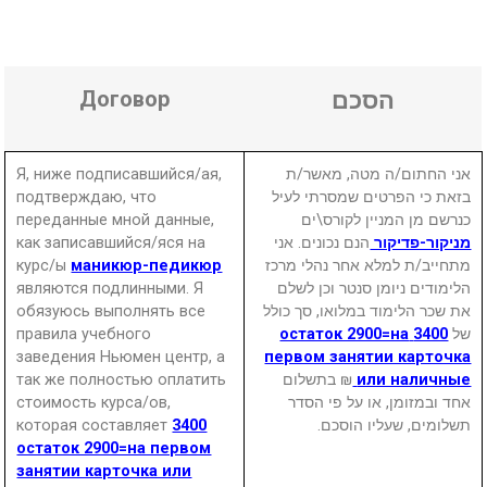
Договор
הסכם
Я, ниже подписавшийся/ая,
אני החתום/ה מטה, מאשר/ת
подтверждаю, что
בזאת כי הפרטים שמסרתי לעיל
переданные мной данные,
כנרשם מן המניין לקורס\ים
как записавшийся/яся на
הנם נכונים. אני
מניקור-פדיקור
курс/ы
маникюр-педикюр
מתחייב/ת למלא אחר נהלי מרכז
являются подлинными. Я
הלימודים ניומן סנטר וכן לשלם
обязуюсь выполнять все
את שכר הלימוד במלואו, סך כולל
правила учебного
3400 остаток 2900=на
של
заведения Ньюмен центр, а
первом занятии карточка
так же полностью оплатить
₪ בתשלום
или наличные
стоимость курса/ов,
אחד ובמזומן, או על פי הסדר
которая составляет
3400
תשלומים, שעליו הוסכם.
остаток 2900=на первом
занятии карточка или