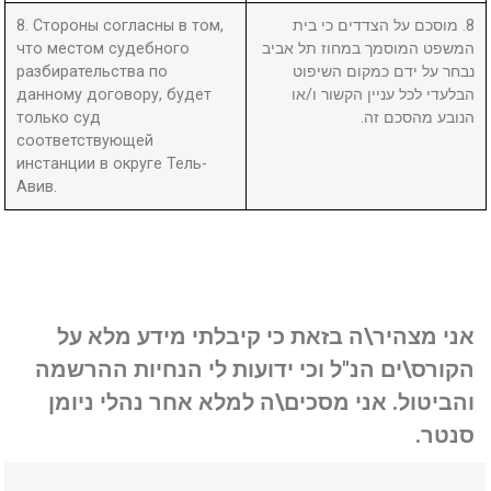
8. Стороны согласны в том,
8. מוסכם על הצדדים כי בית
что местом судебного
המשפט המוסמך במחוז תל אביב
разбирательства по
נבחר על ידם כמקום השיפוט
данному договору, будет
הבלעדי לכל עניין הקשור ו/או
только суд
הנובע מהסכם זה.
соответствующей
инстанции в округе Тель-
Авив.
אני מצהיר\ה בזאת כי קיבלתי מידע מלא על
הקורס\ים הנ"ל וכי ידועות לי הנחיות ההרשמה
והביטול. אני מסכים\ה למלא אחר נהלי ניומן
סנטר.