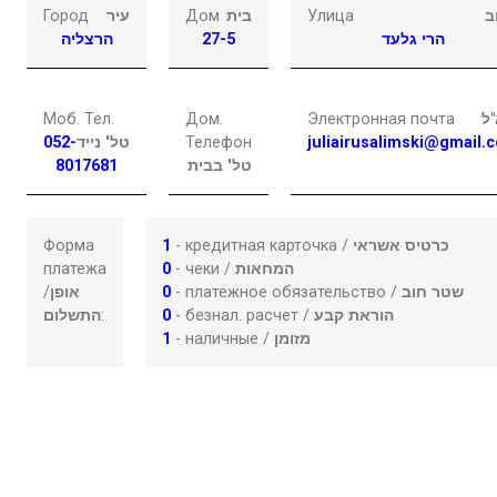
Город
עיר
Дом
בית
Улица
ב
הרצליה
27-5
הרי גלעד
Моб. Тел.
Дом.
Электронная почта
ל
052-
טל' נייד
Телефон
juliairusalimski@gmail.
8017681
טל' בבית
Форма
1
- кредитная карточка /
כרטיס אשראי
платежа
0
- чеки /
המחאות
/
אופן
0
- платежное обязательство /
שטר חוב
התשלום
:
0
- безнал. расчет /
הוראת קבע
1
- наличные /
מזומן