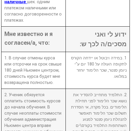
наличные
шек. одним
платежом наличными или
согласно договоренности о
платежах.
Мне известно и я
ידוע לי ואני
согласен/а, что:
מסכים/ה לכך ש:
1. В случае отмены курса
1. במידה ויבוטל או יידחה הקורס
или отсрочки на срок свыше
לתקופה העולה על 180 יום ע"י
180 дней Ньюмен центром,
ניומן סנטר, שכר הלימוד יוחזר
стоимость курса будет мне
במלואו.
возвращена полностью.
2. Ученик обязуется
2. התלמיד מתחייב להסדיר את
оплатить стоимость курсов
נושא שכר הלימוד לפני תחילת
до начала обучения. В
הלימודים. בכל מקרה, אי הסדרת
случае неоплаты стоимости
תשלום שכר הלימוד תאפשר
обучения администрация
להנהלת ניומן סנטר למנוע
Ньюмен центра вправе
השתתפות התלמיד בקורס\ים