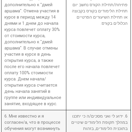
дополнительно к "дмей
פתיחת/תחילת הקורס נחשב יום
аршама". Отмена участия в
תחילת הלימודים בקורס בקבוצה
курсе в период между 14
או תחילת השיעורים הפרטיים
днями и 1 днем до начала
הכלולים בקורס.
курса повлечет оплату 30%
от стоимости курса,
дополнительно к "дмей
аршама". В случае отмены
участия в курсе в день
открытия курса, а также
после его начала повлечет
оплату 100% стоимости
курса. Днем начала/
открытия курса считается
день начала занятий в
группе или индивидуальное
занятие, входящее в курс.
6. Мне известно и я
6. ידוע לי ואני מסכים/ה כי יתכנו
согласен/а, что в процессе
במהלך תקופת הלימודים שינויים
обучения могут возникнуть
בתוכנית הלימודים, בזהות