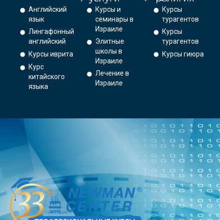
Английский
Курсы и
Курсы
язык
семинары в
турагентов
Израиле
Лингафонный
Курсы
английский
Элитные
турагентов
школы в
Курсы иврита
Курсы гиюра
Израиле
Курс
Лечение в
китайского
Израиле
языка