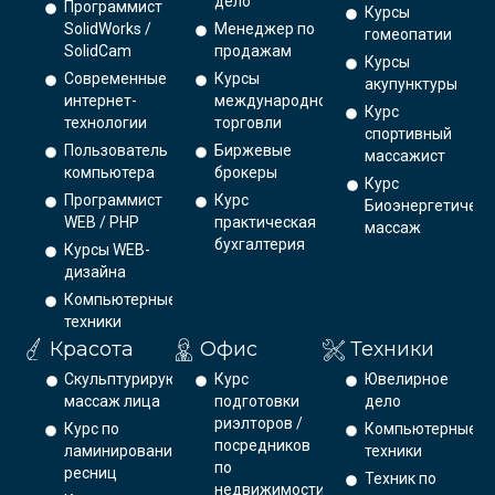
дело
Программист
Курсы
SolidWorks /
Менеджер по
гомеопатии
SolidCam
продажам
Курсы
Современные
Курсы
акупунктуры
интернет-
международной
Курс
технологии
торговли
спортивный
Пользователь
Биржевые
массажист
компьютера
брокеры
Курс
Программист
Курс
Биоэнергетическ
WEB / PHP
практическая
массаж
бухгалтерия
Курсы WEB-
дизайна
Компьютерные
техники
Красота
Офис
Техники
Скульптурирующий
Курс
Ювелирное
массаж лица
подготовки
дело
риэлторов /
Курс по
Компьютерные
посредников
ламинированию
техники
по
ресниц
Техник по
недвижимости