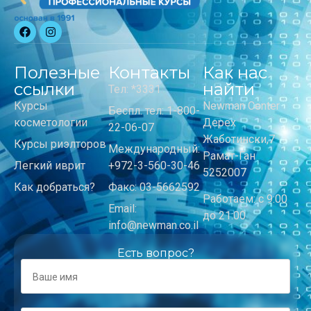
Полезные
Контакты
Как нас
ссылки
найти
Тел: *3331
Курсы
Newman Center
Беспл. тел: 1-800-
косметологии
Дерех
22-06-07
Жаботински,7
Курсы риэлторов
Международный:
Рамат-Ган
Легкий иврит
+972-3-560-30-46
5252007
Как добраться?
Факс: 03-5662592
Работаем: с 9:00
Email:
до 21:00
info@newman.co.il
Есть вопрос?