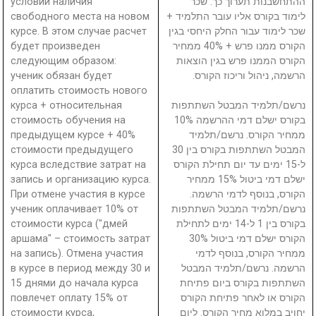
условии наличия
ההתחשבנות תערוך כך: שכר
свободного места на новом
לימוד בקורס אליו עובר התלמיד +
курсе. В этом случае расчет
שכר לימוד עבור החלק היחסי בגין
будет произведен
הקורס ממנו פרש + 40% ממחיר
следующим образом:
הקורס הממנו פרש בגין הוצאות
ученик обязан будет
הרשמה, ניהול וריכוז הקורס.
оплатить стоимость нового
курса + относительная
נרשם/תלמיד המבטל השתתפות
стоимость обучения на
בקורס ישלם דמי ההרשמה 10%
предыдущем курсе + 40%
ממחיר הקורס. נרשם/תלמיד
стоимости предыдущего
המבטל השתתפות בקורס בין 30
курса вследствие затрат на
ל-15 ימים עד יום תחילת הקורס
запись и организацию курса.
ישלם דמי ביטול 15% ממחיר
При отмене участия в курсе
הקורס, בנוסף לדמי הרשמה.
ученик оплачивает 10% от
נרשם/תלמיד המבטל השתתפות
стоимости курса ("дмей
בקורס בין 1 ל-14 ימים לתחילת
аршама" – стоимость затрат
הקורס ישלם דמי ביטול 30%
на запись). Отмена участия
ממחיר הקורס, בנוסף לדמי
в курсе в период между 30 и
הרשמה. נרשם/תלמיד המבטל
15 днями до начала курса
השתתפות בקורס ביום פתיחת
повлечет оплату 15% от
הקורס או לאחר פתיחת הקורס
стоимости курса,
יחויב במלוא מחיר הקורס. ליום