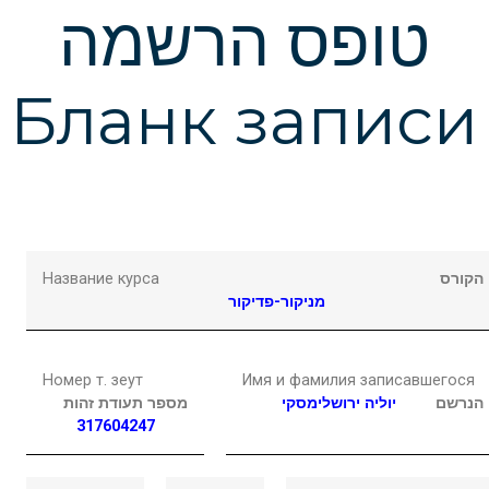
Подчеркнуть ссылки
format_underlined
טופס הרשמה
Выделить ссылки
font_download
Бланк записи
Сбросить
cached
настройки
Название курса
הקורס
מניקור-פדיקור
Номер т. зеут
Имя и фамилия записавшегося
הנרשם
יוליה
ירושלימסקי
מספר תעודת זהות
317604247