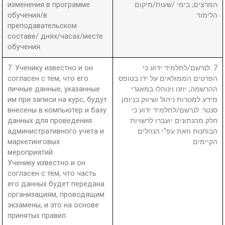
изменения в программе
המרצים, בימי /שעות/מיקום
обучения/в
הלימוד.
преподавательском
составе/ днях/часах/месте
обучения.
7. Ученику известно и он
7. לנרשם/לתלמיד ידוע כי
согласен с тем, что его
הפרטים הממולאים על ידו בטופס
личные данные, указанные
ההרשמה, יוזנו וינוהלו במאגרי
им при записи на курс, будут
מידע למטרות ניהול ושיווק בניומן
внесены в компьютер и базу
סנטר. לנרשם/לתלמיד ידוע כי
данных для проведения
חלק מהנתונים יועברו לרשויות
административного учета и
הבוחנות וזאת עפ"י הנהלים
маркетинговых
הקיימים.
мероприятий.
Ученику известно и он
согласен с тем, что часть
его данных будет передана
организациям, проводящим
экзамены, и это на основе
принятых правил.