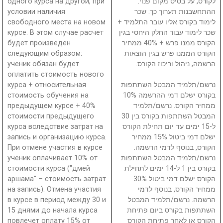
одного курса на другой, при
לקורס, על בסיס מקום פנוי.
условии наличия
ההתחשבנות תערוך כך: שכר
свободного места на новом
לימוד בקורס אליו עובר התלמיד +
курсе. В этом случае расчет
שכר לימוד עבור החלק היחסי בגין
будет произведен
הקורס ממנו פרש + 40% ממחיר
следующим образом:
הקורס הממנו פרש בגין הוצאות
ученик обязан будет
הרשמה, ניהול וריכוז הקורס.
оплатить стоимость нового
курса + относительная
נרשם/תלמיד המבטל השתתפות
стоимость обучения на
בקורס ישלם דמי ההרשמה 10%
предыдущем курсе + 40%
ממחיר הקורס. נרשם/תלמיד
стоимости предыдущего
המבטל השתתפות בקורס בין 30
курса вследствие затрат на
ל-15 ימים עד יום תחילת הקורס
запись и организацию курса.
ישלם דמי ביטול 15% ממחיר
При отмене участия в курсе
הקורס, בנוסף לדמי הרשמה.
ученик оплачивает 10% от
נרשם/תלמיד המבטל השתתפות
стоимости курса ("дмей
בקורס בין 1 ל-14 ימים לתחילת
аршама" – стоимость затрат
הקורס ישלם דמי ביטול 30%
на запись). Отмена участия
ממחיר הקורס, בנוסף לדמי
в курсе в период между 30 и
הרשמה. נרשם/תלמיד המבטל
15 днями до начала курса
השתתפות בקורס ביום פתיחת
повлечет оплату 15% от
הקורס או לאחר פתיחת הקורס