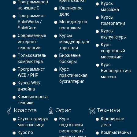
криптовалют
Программирование
Курсы
на языке С
Ювелирное
массажа
дело
Программист
Курсы
SolidWorks /
Менеджер по
гомеопатии
SolidCam
продажам
Курсы
Современные
Курсы
акупунктуры
интернет-
международной
Курс
технологии
торговли
спортивный
Пользователь
Биржевые
массажист
компьютера
брокеры
Курс
Программист
Курс
Биоэнергетическ
WEB / PHP
практическая
массаж
бухгалтерия
Курсы WEB-
дизайна
Компьютерные
техники
Красота
Офис
Техники
Скульптурирующий
Курс
Ювелирное
массаж лица
подготовки
дело
риэлторов /
Курс по
Компьютерные
посредников