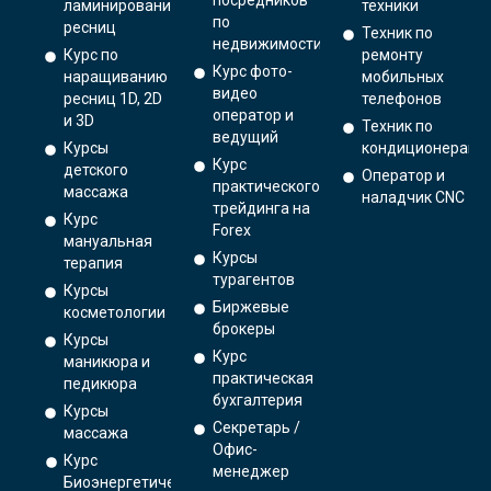
ламинированию
техники
по
ресниц
Техник по
недвижимости
Курс по
ремонту
Курс фото-
наращиванию
мобильных
видео
ресниц 1D, 2D
телефонов
оператор и
и 3D
Техник по
ведущий
Курсы
кондиционерам
Курс
детского
Оператор и
практического
массажа
наладчик CNC
трейдинга на
Курс
Forex
мануальная
Курсы
терапия
турагентов
Курсы
Биржевые
косметологии
брокеры
Курсы
Курс
маникюра и
практическая
педикюра
бухгалтерия
Курсы
Секретарь /
массажа
Офис-
Курс
менеджер
Биоэнергетический