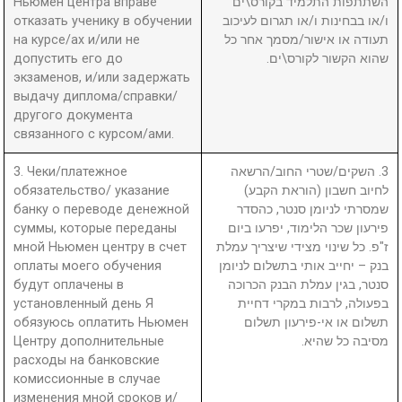
Ньюмен центра вправе
השתתפות התלמיד בקורס\ים
отказать ученику в обучении
ו/או בבחינות ו/או תגרום לעיכוב
на курсе/ах и/или не
תעודה או אישור/מסמך אחר כל
допустить его до
שהוא הקשור לקורס\ים.
экзаменов, и/или задержать
выдачу диплома/справки/
другого документа
связанного с курсом/ами.
3. Чеки/платежное
3. השקים/שטרי החוב/הרשאה
обязательство/ указание
לחיוב חשבון (הוראת הקבע)
банку о переводе денежной
שמסרתי לניומן סנטר, כהסדר
суммы, которые переданы
פירעון שכר הלימוד, יפרעו ביום
мной Ньюмен центру в счет
ז"פ. כל שינוי מצידי שיצריך עמלת
оплаты моего обучения
בנק – יחייב אותי בתשלום לניומן
будут оплачены в
סנטר, בגין עמלת הבנק הכרוכה
установленный день Я
בפעולה, לרבות במקרי דחיית
обязуюсь оплатить Ньюмен
תשלום או אי-פירעון תשלום
Центру дополнительные
מסיבה כל שהיא.
расходы на банковские
комиссионные в случае
изменения мной сроков и/