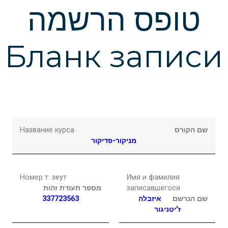
Подчеркнуть ссылки
format_underlined
טופס הרשמה
Выделить ссылки
font_download
Бланк записи
Сбросить
cached
настройки
Название курса
שם הקורס
מניקור-פדיקור
Номер т. зеут
Имя и фамилия
מספר תעודת זהות
записавшегося
337723563
איזבלה
שם הנרשם
ז'יטניגור