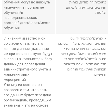
обучения могут возникнуть
בתוכנית הלימודים, בזהות
изменения в программе
המרצים, בימי /שעות/מיקום
обучения/в
הלימוד.
преподавательском
составе/ днях/часах/месте
обучения.
7. Ученику известно и он
7. לנרשם/לתלמיד ידוע כי
согласен с тем, что его
הפרטים הממולאים על ידו בטופס
личные данные, указанные
ההרשמה, יוזנו וינוהלו במאגרי
им при записи на курс, будут
מידע למטרות ניהול ושיווק בניומן
внесены в компьютер и базу
סנטר. לנרשם/לתלמיד ידוע כי
данных для проведения
חלק מהנתונים יועברו לרשויות
административного учета и
הבוחנות וזאת עפ"י הנהלים
маркетинговых
הקיימים.
мероприятий.
Ученику известно и он
согласен с тем, что часть
его данных будет передана
организациям, проводящим
экзамены, и это на основе