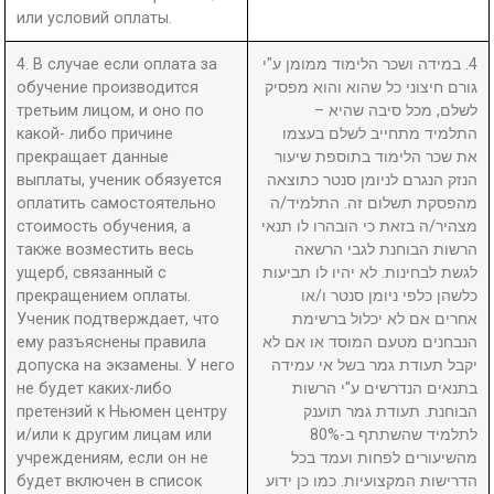
или условий оплаты.
4. В случае если оплата за
4. במידה ושכר הלימוד ממומן ע"י
обучение производится
גורם חיצוני כל שהוא והוא מפסיק
третьим лицом, и оно по
לשלם, מכל סיבה שהיא –
какой- либо причине
התלמיד מתחייב לשלם בעצמו
прекращает данные
את שכר הלימוד בתוספת שיעור
выплаты, ученик обязуется
הנזק הנגרם לניומן סנטר כתוצאה
оплатить самостоятельно
מהפסקת תשלום זה. התלמיד/ה
стоимость обучения, а
מצהיר/ה בזאת כי הובהרו לו תנאי
также возместить весь
הרשות הבוחנת לגבי הרשאה
ущерб, связанный с
לגשת לבחינות. לא יהיו לו תביעות
прекращением оплаты.
כלשהן כלפי ניומן סנטר ו/או
Ученик подтверждает, что
אחרים אם לא יכלול ברשימת
ему разъяснены правила
הנבחנים מטעם המוסד או אם לא
допуска на экзамены. У него
יקבל תעודת גמר בשל אי עמידה
не будет каких-либо
בתנאים הנדרשים ע"י הרשות
претензий к Ньюмен центру
הבוחנת. תעודת גמר תוענק
и/или к другим лицам или
לתלמיד שהשתתף ב-80%
учреждениям, если он не
מהשיעורים לפחות ועמד בכל
будет включен в список
הדרישות המקצועיות. כמו כן ידוע