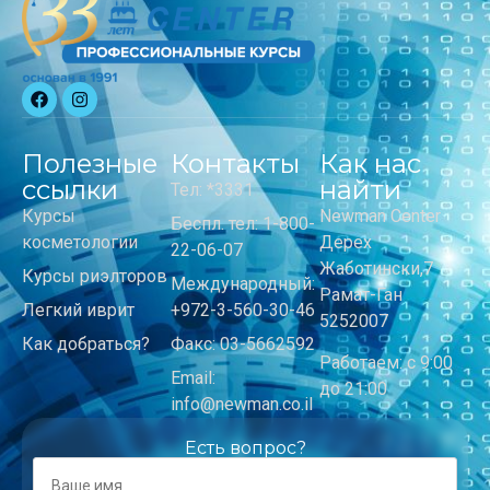
Полезные
Контакты
Как нас
ссылки
найти
Тел: *3331
Курсы
Newman Center
Беспл. тел: 1-800-
косметологии
Дерех
22-06-07
Жаботински,7
Курсы риэлторов
Международный:
Рамат-Ган
Легкий иврит
+972-3-560-30-46
5252007
Как добраться?
Факс: 03-5662592
Работаем: с 9:00
Email:
до 21:00
info@newman.co.il
Есть вопрос?