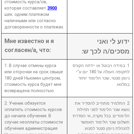
стоимость курса/ов,
которая составляет
3900
шек. одним платежом
наличными или согласно
договоренности о платежах.
Мне известно и я
ידוע לי ואני
согласен/а, что:
מסכים/ה לכך ש:
1. В случае отмены курса
1. במידה ויבוטל או יידחה הקורס
или отсрочки на срок свыше
לתקופה העולה על 180 יום ע"י
180 дней Ньюмен центром,
ניומן סנטר, שכר הלימוד יוחזר
стоимость курса будет мне
במלואו.
возвращена полностью.
2. Ученик обязуется
2. התלמיד מתחייב להסדיר את
оплатить стоимость курсов
נושא שכר הלימוד לפני תחילת
до начала обучения. В
הלימודים. בכל מקרה, אי הסדרת
случае неоплаты стоимости
תשלום שכר הלימוד תאפשר
обучения администрация
להנהלת ניומן סנטר למנוע