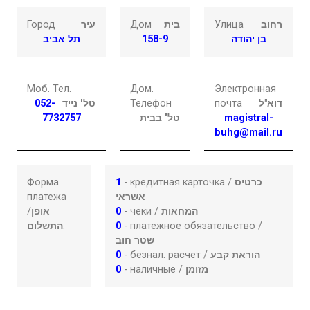
Город
עיר
Дом
בית
Улица
רחוב
תל אביב
158-9
בן יהודה
Моб. Тел.
Дом.
Электронная
052-
טל' נייד
Телефон
почта
דוא"ל
7732757
טל' בבית
magistral-
buhg@mail.ru
Форма
1
- кредитная карточка /
כרטיס
платежа
אשראי
/
אופן
0
- чеки /
המחאות
התשלום
:
0
- платежное обязательство /
שטר חוב
0
- безнал. расчет /
הוראת קבע
0
- наличные /
מזומן