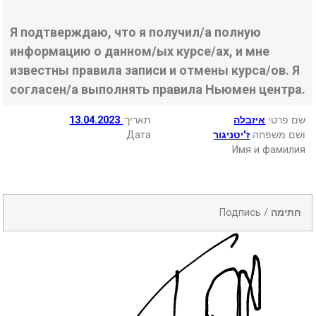
Я подтверждаю, что я получил/а полную
информацию о данном/ых курсе/ах, и мне
известны правила записи и отмены курса/ов. Я
согласен/а выполнять правила Ньюмен центра.
13.04.2023
:תאריך
איזבלה
שם פרטי
Дата
ז'יטניגור
ושם משפחה
Имя и фамилия
Подпись /
חתימה