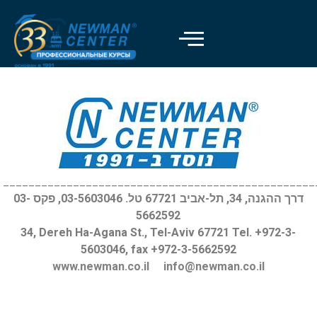
Отключить вспышки
visibility_off
Выделить заголовки
title
Цвет фона
settings
Уменьшить
zoom_out
Увеличить
zoom_in
_________________________________________________
דרך ההגנה, 34, תל-אביב 67721 טל. 03-5603046, פקס 03-
Уменьшить шрифт
remove_circle_outline
5662592
Увеличить шрифт
add_circle_outline
34, Dereh Ha-Agana St., Tel-Aviv 67721 Tel. +972-3-
5603046, fax +972-3-5662592
Читабельный шрифт
spellcheck
www.newman.co.il
info@newman.co.il
Яркий контраст
brightness_high
Темный контраст
brightness_low