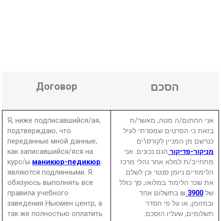
Договор
הסכם
Я, ниже подписавшийся/ая,
אני החתום/ה מטה, מאשר/ת
подтверждаю, что
בזאת כי הפרטים שמסרתי לעיל
переданные мной данные,
כנרשם מן המניין לקורס\ים
как записавшийся/яся на
הנם נכונים. אני
מניקור-פדיקור
курс/ы
маникюр-педикюр
מתחייב/ת למלא אחר נהלי מרכז
являются подлинными. Я
הלימודים ניומן סנטר וכן לשלם
обязуюсь выполнять все
את שכר הלימוד במלואו, סך כולל
правила учебного
₪ בתשלום אחד
3900
של
заведения Ньюмен центр, а
ובמזומן, או על פי הסדר
так же полностью оплатить
תשלומים, שעליו הוסכם.