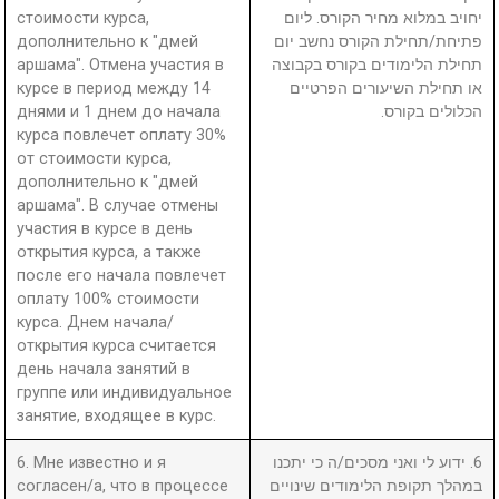
стоимости курса,
יחויב במלוא מחיר הקורס. ליום
дополнительно к "дмей
פתיחת/תחילת הקורס נחשב יום
аршама". Отмена участия в
תחילת הלימודים בקורס בקבוצה
курсе в период между 14
או תחילת השיעורים הפרטיים
днями и 1 днем до начала
הכלולים בקורס.
курса повлечет оплату 30%
от стоимости курса,
дополнительно к "дмей
аршама". В случае отмены
участия в курсе в день
открытия курса, а также
после его начала повлечет
оплату 100% стоимости
курса. Днем начала/
открытия курса считается
день начала занятий в
группе или индивидуальное
занятие, входящее в курс.
6. Мне известно и я
6. ידוע לי ואני מסכים/ה כי יתכנו
согласен/а, что в процессе
במהלך תקופת הלימודים שינויים