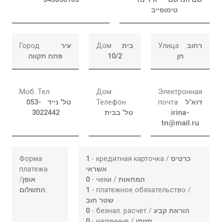
טימופייב
Город
עיר
Дом
בית
Улица
רחוב
פתח תקווה
10/2
חן
Моб. Тел.
Дом.
Электронная
053-
טל' נייד
Телефон
почта
דוא"ל
3022442
טל' בבית
irina-
tn@mail.ru
Форма
1
- кредитная карточка /
כרטיס
платежа
אשראי
/
אופן
0
- чеки /
המחאות
התשלום
:
1
- платежное обязательство /
שטר חוב
0
- безнал. расчет /
הוראת קבע
0
- наличные /
מזומן