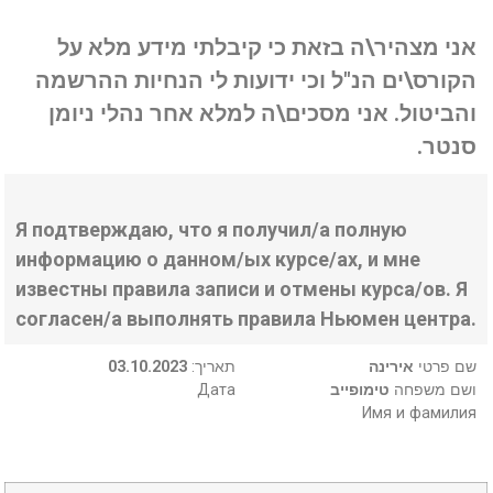
אני מצהיר\ה בזאת כי קיבלתי מידע מלא על
הקורס\ים הנ"ל וכי ידועות לי הנחיות ההרשמה
והביטול. אני מסכים\ה למלא אחר נהלי ניומן
סנטר.
Я подтверждаю, что я получил/а полную
информацию о данном/ых курсе/ах, и мне
известны правила записи и отмены курса/ов. Я
согласен/а выполнять правила Ньюмен центра.
03.10.2023
:תאריך
אירינה
שם פרטי
Дата
טימופייב
ושם משפחה
Имя и фамилия