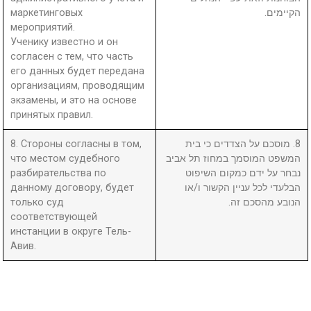
маркетинговых
הקיימים.
мероприятий.
Ученику известно и он
согласен с тем, что часть
его данных будет передана
организациям, проводящим
экзамены, и это на основе
принятых правил.
8. Стороны согласны в том,
8. מוסכם על הצדדים כי בית
что местом судебного
המשפט המוסמך במחוז תל אביב
разбирательства по
נבחר על ידם כמקום השיפוט
данному договору, будет
הבלעדי לכל עניין הקשור ו/או
только суд
הנובע מהסכם זה.
соответствующей
инстанции в округе Тель-
Авив.