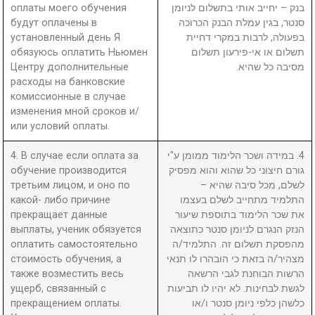
оплаты моего обучения
בנק – יחייב אותי בתשלום לניומן
будут оплачены в
סנטר, בגין עמלת הבנק הכרוכה
установленный день Я
בפעולה, לרבות במקרי דחיית
обязуюсь оплатить Ньюмен
תשלום או אי-פירעון תשלום
Центру дополнительные
מסיבה כל שהיא.
расходы на банковские
комиссионные в случае
изменения мной сроков и/
или условий оплаты.
4. В случае если оплата за
4. במידה ושכר הלימוד ממומן ע"י
обучение производится
גורם חיצוני כל שהוא והוא מפסיק
третьим лицом, и оно по
לשלם, מכל סיבה שהיא –
какой- либо причине
התלמיד מתחייב לשלם בעצמו
прекращает данные
את שכר הלימוד בתוספת שיעור
выплаты, ученик обязуется
הנזק הנגרם לניומן סנטר כתוצאה
оплатить самостоятельно
מהפסקת תשלום זה. התלמיד/ה
стоимость обучения, а
מצהיר/ה בזאת כי הובהרו לו תנאי
также возместить весь
הרשות הבוחנת לגבי הרשאה
ущерб, связанный с
לגשת לבחינות. לא יהיו לו תביעות
прекращением оплаты.
כלשהן כלפי ניומן סנטר ו/או