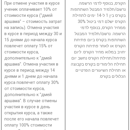
При отмене участия в курсе
הקורס, בנוסף לדמי הרשמה.
ученик оплачивает 10% от
נרשם/תלמיד המבטל השתתפות
стоимости курса ("дмей
בקורס בין 1 ל-14 ימים לתחילת
аршама" – стоимость затрат
הקורס ישלם דמי ביטול 30%
на запись). Отмена участия
ממחיר הקורס, בנוסף לדמי
в курсе в период между 30 и
הרשמה. נרשם/תלמיד המבטל
15 днями до начала курса
השתתפות בקורס ביום פתיחת
повлечет оплату 15% от
הקורס או לאחר פתיחת הקורס
стоимости курса,
יחויב במלוא מחיר הקורס. ליום
дополнительно к "дмей
פתיחת/תחילת הקורס נחשב יום
аршама". Отмена участия в
תחילת הלימודים בקורס בקבוצה
курсе в период между 14
או תחילת השיעורים הפרטיים
днями и 1 днем до начала
הכלולים בקורס.
курса повлечет оплату 30%
от стоимости курса,
дополнительно к "дмей
аршама". В случае отмены
участия в курсе в день
открытия курса, а также
после его начала повлечет
оплату 100% стоимости