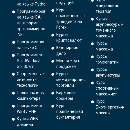
ведущий
на языке Python.
мануальная
Курс
Программирование
терапия
практического
на языке C#,
Курсы
трейдинга на
платформа
акупрессуры и
Forex
программирования
точечного
.NET
Курсы
массажа
криптовалют
Программирование
Курсы
на языке С
Ювелирное
массажа
дело
Программист
Курсы
SolidWorks /
Менеджер по
гомеопатии
SolidCam
продажам
Курсы
Современные
Курсы
акупунктуры
интернет-
международной
Курс
технологии
торговли
спортивный
Пользователь
Биржевые
массажист
компьютера
брокеры
Курс
Программист
Курс
Биоэнергетическ
WEB / PHP
практическая
массаж
бухгалтерия
Курсы WEB-
дизайна