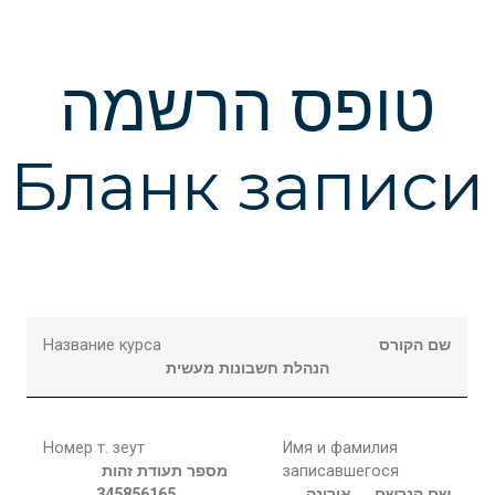
טופס הרשמה
Бланк записи
Название курса
שם הקורס
הנהלת חשבונות מעשית
Номер т. зеут
Имя и фамилия
מספר תעודת זהות
записавшегося
345856165
אירינה
שם הנרשם