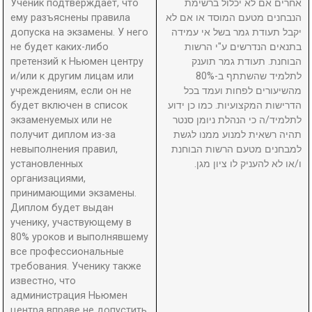
Ученик подтверждает, что
אחרים אם לא יכלול ברשימת
ему разъяснены правила
הנבחנים מטעם המוסד או אם לא
допуска на экзамены. У него
יקבל תעודת גמר בשל אי עמידה
не будет каких-либо
בתנאים הנדרשים ע"י הרשות
претензий к Ньюмен центру
הבוחנת. תעודת גמר תוענק
и/или к другим лицам или
לתלמיד שהשתתף ב-80%
учреждениям, если он не
מהשיעורים לפחות ועמד בכל
будет включен в список
הדרישות המקצועיות. כמו כן ידוע
экзаменуемых или не
לתלמיד/ה כי הנהלת ניומן סנטר
получит диплом из-за
תהיה רשאית למנוע ממנו לגשת
невыполнения правил,
למבחנים מטעם הרשות הבוחנת
установленных
ו/או לא להעניק לו ציון מגן.
организациями,
принимающими экзамены.
Диплом будет выдан
ученику, участвующему в
80% уроков и выполнявшему
все профессиональные
требования. Ученику также
известно, что
администрация Ньюмен
центра вправе не допустить