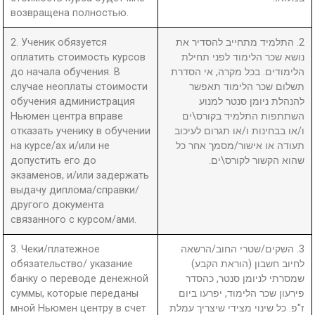
возвращена полностью.
2. Ученик обязуется
2. התלמיד מתחייב להסדיר את
оплатить стоимость курсов
נושא שכר הלימוד לפני תחילת
до начала обучения. В
הלימודים. בכל מקרה, אי הסדרת
случае неоплаты стоимости
תשלום שכר הלימוד תאפשר
обучения администрация
להנהלת ניומן סנטר למנוע
Ньюмен центра вправе
השתתפות התלמיד בקורס\ים
отказать ученику в обучении
ו/או בבחינות ו/או תגרום לעיכוב
на курсе/ах и/или не
תעודה או אישור/מסמך אחר כל
допустить его до
שהוא הקשור לקורס\ים.
экзаменов, и/или задержать
выдачу диплома/справки/
другого документа
связанного с курсом/ами.
3. Чеки/платежное
3. השקים/שטרי החוב/הרשאה
обязательство/ указание
לחיוב חשבון (הוראת הקבע)
банку о переводе денежной
שמסרתי לניומן סנטר, כהסדר
суммы, которые переданы
פירעון שכר הלימוד, יפרעו ביום
мной Ньюмен центру в счет
ז"פ. כל שינוי מצידי שיצריך עמלת