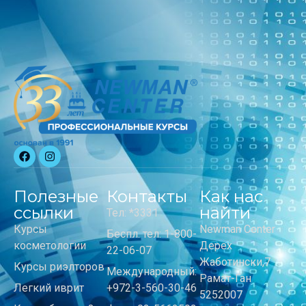
Полезные
Контакты
Как нас
ссылки
найти
Тел: *3331
Курсы
Newman Center
Беспл. тел: 1-800-
косметологии
Дерех
22-06-07
Жаботински,7
Курсы риэлторов
Международный:
Рамат-Ган
Легкий иврит
+972-3-560-30-46
5252007