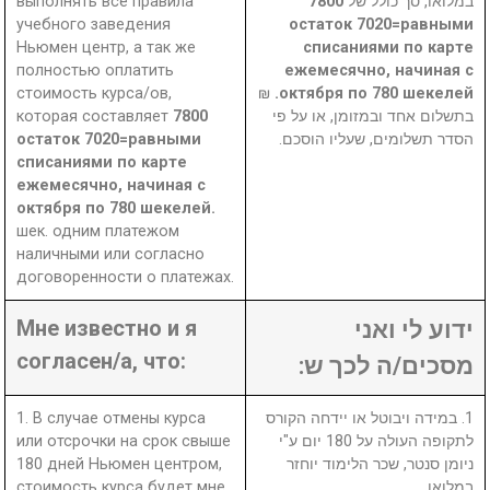
выполнять все правила
7800
במלואו, סך כולל של
учебного заведения
остаток 7020=равными
Ньюмен центр, а так же
списаниями по карте
полностью оплатить
ежемесячно, начиная с
стоимость курса/ов,
₪
октября по 780 шекелей.
которая составляет
7800
בתשלום אחד ובמזומן, או על פי
остаток 7020=равными
הסדר תשלומים, שעליו הוסכם.
списаниями по карте
ежемесячно, начиная с
октября по 780 шекелей.
шек. одним платежом
наличными или согласно
договоренности о платежах.
Мне известно и я
ידוע לי ואני
согласен/а, что:
מסכים/ה לכך ש:
1. В случае отмены курса
1. במידה ויבוטל או יידחה הקורס
или отсрочки на срок свыше
לתקופה העולה על 180 יום ע"י
180 дней Ньюмен центром,
ניומן סנטר, שכר הלימוד יוחזר
стоимость курса будет мне
במלואו.