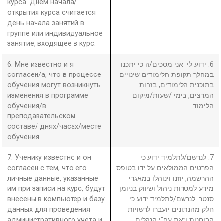
курса. Днем начала/
открытия курса считается
день начала занятий в
группе или индивидуальное
занятие, входящее в курс.
6. Мне известно и я
6. ידוע לי ואני מסכים/ה כי יתכנו
согласен/а, что в процессе
במהלך תקופת הלימודים שינויים
обучения могут возникнуть
בתוכנית הלימודים, בזהות
изменения в программе
המרצים, בימי /שעות/מיקום
обучения/в
הלימוד.
преподавательском
составе/ днях/часах/месте
обучения.
7. Ученику известно и он
7. לנרשם/לתלמיד ידוע כי
согласен с тем, что его
הפרטים הממולאים על ידו בטופס
личные данные, указанные
ההרשמה, יוזנו וינוהלו במאגרי
им при записи на курс, будут
מידע למטרות ניהול ושיווק בניומן
внесены в компьютер и базу
סנטר. לנרשם/לתלמיד ידוע כי
данных для проведения
חלק מהנתונים יועברו לרשויות
административного учета и
הבוחנות וזאת עפ"י הנהלים