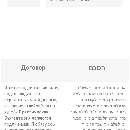
Договор
הסכם
Я, ниже подписавшийся/ая,
אני החתום/ה מטה, מאשר/ת
подтверждаю, что
בזאת כי הפרטים שמסרתי לעיל
переданные мной данные,
כנרשם מן המניין לקורס\ים
как записавшийся/яся на
הנם
הנהלת חשבונות מעשית
курс/ы
Практическая
נכונים. אני מתחייב/ת למלא אחר
Бухгалтерия
являются
נהלי מרכז הלימודים ניומן סנטר
подлинными. Я обязуюсь
וכן לשלם את שכר הלימוד