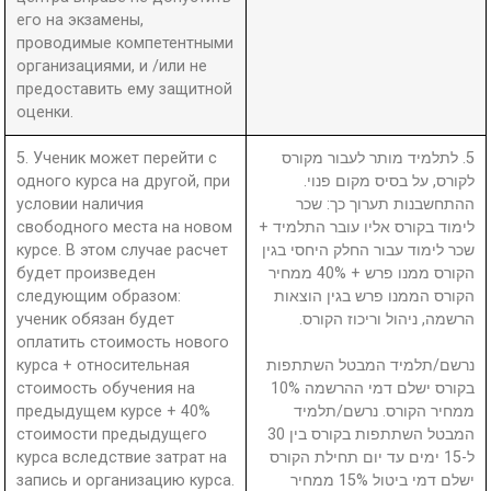
его на экзамены,
проводимые компетентными
организациями, и /или не
предоставить ему защитной
оценки.
5. Ученик может перейти с
5. לתלמיד מותר לעבור מקורס
одного курса на другой, при
לקורס, על בסיס מקום פנוי.
условии наличия
ההתחשבנות תערוך כך: שכר
свободного места на новом
לימוד בקורס אליו עובר התלמיד +
курсе. В этом случае расчет
שכר לימוד עבור החלק היחסי בגין
будет произведен
הקורס ממנו פרש + 40% ממחיר
следующим образом:
הקורס הממנו פרש בגין הוצאות
ученик обязан будет
הרשמה, ניהול וריכוז הקורס.
оплатить стоимость нового
курса + относительная
נרשם/תלמיד המבטל השתתפות
стоимость обучения на
בקורס ישלם דמי ההרשמה 10%
предыдущем курсе + 40%
ממחיר הקורס. נרשם/תלמיד
стоимости предыдущего
המבטל השתתפות בקורס בין 30
курса вследствие затрат на
ל-15 ימים עד יום תחילת הקורס
запись и организацию курса.
ישלם דמי ביטול 15% ממחיר