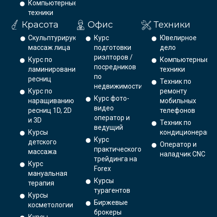
Компьютерные
техники
Красота
Офис
Техники
Скульптурирующий
Курс
Ювелирное
массаж лица
подготовки
дело
риэлторов /
Курс по
Компьютерные
посредников
ламинированию
техники
по
ресниц
Техник по
недвижимости
Курс по
ремонту
Курс фото-
наращиванию
мобильных
видео
ресниц 1D, 2D
телефонов
оператор и
и 3D
Техник по
ведущий
Курсы
кондиционерам
Курс
детского
Оператор и
практического
массажа
наладчик CNC
трейдинга на
Курс
Forex
мануальная
Курсы
терапия
турагентов
Курсы
Биржевые
косметологии
брокеры