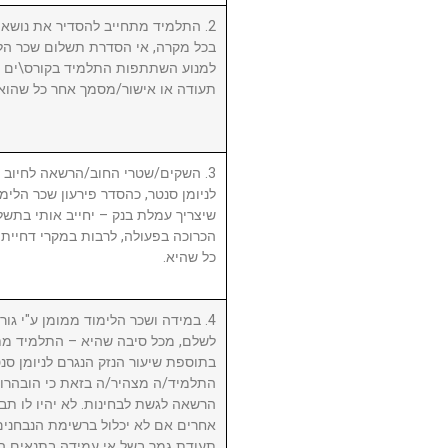
התלמיד מתחייב להסדיר את נושא שכ.
בכל מקרה, אי הסדרת תשלום שכר הלי
למנוע השתתפות התלמיד בקורס\ים ו/א
תעודה או אישור/מסמך אחר כל שהוא.
השקים/שטרי החוב/הרשאה לחיוב חשב
לניומן סנטר, כהסדר פירעון שכר הלימוד
שיצריך עמלת בנק – יחייב אותי בתשלו
הכרוכה בפעולה, לרבות במקרי דחיית 
כל שהיא.
במידה ושכר הלימוד ממומן ע"י גורם ח
לשלם, מכל סיבה שהיא – התלמיד מת
בתוספת שיעור הנזק הנגרם לניומן .
התלמיד/ה מצהיר/ה בזאת כי הובהרו 
הרשאה לגשת לבחינות. לא יהיו לו תבי
אחרים אם לא יכלול ברשימת הנבחני
תעודת גמר בשל אי עמידה בתנאים הנ