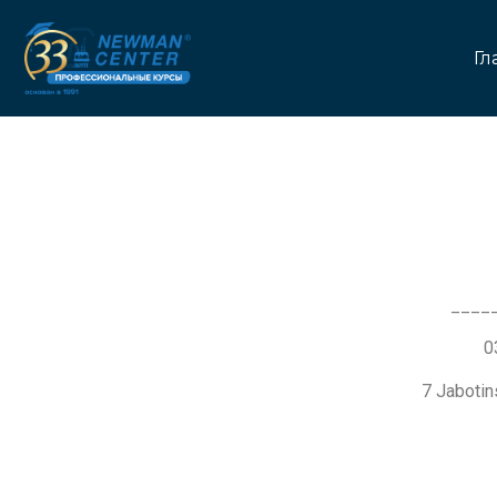
Гл
____
7 Jaboti