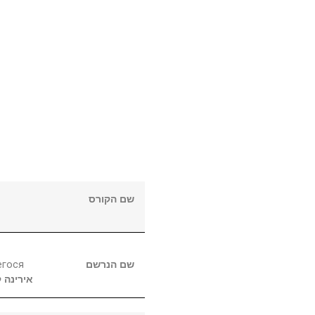
שם הקורס
егося
שם הנרשם
אירינה
ק