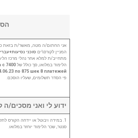
הסכ
אני החתום/ה מטה, מאשר/ת בזאת כי
המניין לקורס\ים
סוכני נסיעות+עבר
מתחייב/ת למלא אחר נהלי מרכז הלימו
а с
הלימוד במלואו, סך כולל של
4.06.23 по 875 шек 8 платежей
פי הסדר תשלומים, שעליו הוסכם.
ידוע לי ואני מסכים/ה :
סנטר, שכר הלימוד יוחזר במלואו.