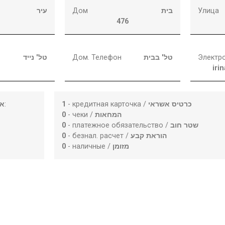
עיר
Дом
בית
Улица
476
טל' נייד
Дом. Телефон
טל' בבית
Электр
iri
או
:
1
- кредитная карточка /
כרטיס אשראי
0
- чеки /
המחאות
0
- платежное обязательство /
שטר חוב
0
- безнал. расчет /
הוראת קבע
0
- наличные /
מזומן