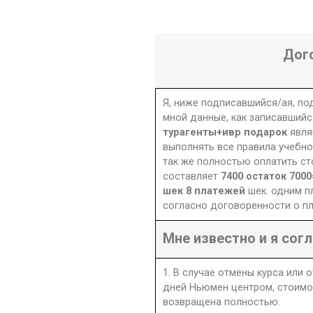
Дог
Я, ниже подписавшийся/ая, п
мной данные, как записавшийс
турагенты+ивр подарок
явля
выполнять все правила учебно
так же полностью оплатить ст
составляет
7400 остаток 7000
шек 8 платежей
шек. одним 
согласно договоренности о пл
Мне известно и я согл
1. В случае отмены курса или 
дней Ньюмен центром, стоимо
возвращена полностью.