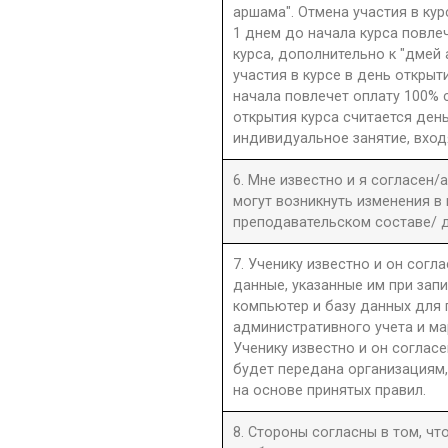
аршама". Отмена участия в ку
1 днем до начала курса повле
курса, дополнительно к "дмей
участия в курсе в день открыти
начала повлечет оплату 100% 
открытия курса считается день
индивидуальное занятие, вход
6. Мне известно и я согласен/
могут возникнуть изменения в
преподавательском составе/ д
7. Ученику известно и он согла
данные, указанные им при запи
компьютер и базу данных для
административного учета и ма
Ученику известно и он согласе
будет передана организациям,
на основе принятых правил.
8. Стороны согласны в том, ч