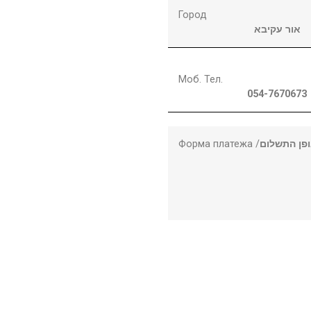
Город
אור עקיבא
Моб. Тел.
054-7670673
Форма платежа /
פן התשלום