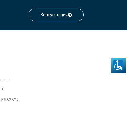
Консультация
_____
דרך ז'בו
3-5662592