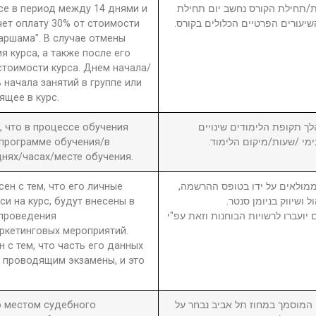
рсе в период между 14 днями и
חת/תחילת הקורס נחשב יום תחילת
чет оплату 30% от стоимости
שיעורים הפרטיים הכלולים בקורס
 аршама". В случае отмены
я курса, а также после его
стоимости курса. Днем начала/
 начала занятий в группе или
ящее в курс.
а, что в процессе обучения
6. ך תקופת הלימודים שינויים
 программе обучения/в
בימי /שעות/מיקום הלימוד
нях/часах/месте обучения.
сен с тем, что его личные
7. מולאים על ידו בטופס ההרשמה
си на курс, будут внесены в
ול ושיווק בניומן סנטר
 проведения
יועברו לרשויות הבוחנות וזאת עפ"י
ркетинговых мероприятий.
н с тем, что часть его данных
 проводящим экзамены, и это
то местом судебного
8. וסמך במחוז תל אביב נבחר על