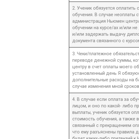
2. Ученик обязуется оплатить
обучения. В случае неоплаты 
администрация Ньюмен центра 
обучении на курсе/ах и/или не
и/или задержать выдачу дипл
документа связанного с курсо
3. Чеки/платежное обязательст
переводе денежной суммы, к
центру в счет оплаты моего о
установленный день Я обязую
дополнительные расходы на б
случае изменения мной сроков
4. В случае если оплата за об
лицом, и оно по какой- либо 
выплаты, ученик обязуется оп
стоимость обучения, а также 
связанный с прекращением оп
что ему разъяснены правила до
будет каких-либо претензий к 