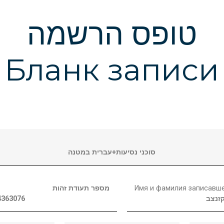
טופס הרשמה
Бланк записи
סוכני נסיעות+עברית במטנה
מספר תעודת זהות
Имя и фамилия записавш
4363076
זנצב