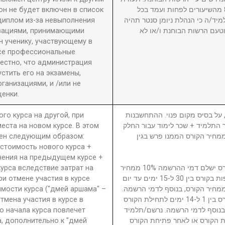
он не будет включен в список
גמר תוענק לתלמיד שהשתתף ב-80% מהשיעורים לפחות ועמד בכל
диплом из-за невыполнения
מיד/ה כי הנהלת ניומן סנטר תהיה
изациями, принимающими
טעם הרשות הבוחנת ו/או לא
 ученику, участвующему в
се профессиональные
вестно, что администрация
стить его на экзамены,
анизациями, и /или не
енки.
ого курса на другой, при
5. ל בסיס מקום פנוי. ההתחשבנות
еста на новом курсе. В этом
בר התלמיד + שכר לימוד עבור החלק
ден следующим образом:
סי בגין הקורס ממנו פרש + 40% ממחיר הקורס הממנו פרש בגין
 стоимость нового курса +
чения на предыдущем курсе +
урса вследствие затрат на
נרשם/תלמיד המבטל השתתפות בקורס ישלם דמי ההרשמה 10% ממחיר
ри отмене участия в курсе
הקורס. נרשם/תלמיד המבטל השתתפות בקורס בין 30 ל-15 ימים עד יום
имости курса ("дмей аршама" –
ילת הקורס ישלם דמי ביטול 15% ממחיר הקורס, בנוסף לדמי הרשמה
Отмена участия в курсе в
נרשם/תלמיד המבטל השתתפות בקורס בין 1 ל-14 ימים לתחילת הקורס
о начала курса повлечет
ממחיר הקורס, בנוסף לדמי הרשמה. נרשם/תלמיד
а, дополнительно к "дмей
 הקורס או לאחר פתיחת הקורס