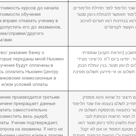
 стоимость курсов до начала
2. ר הלימוד לפני תחילת הלימודים
стоимости обучения
מוד תאפשר להנהלת ניומן סנטר
вправе отказать ученику в
ו בבחינות ו/או תגרום לעיכוב
 допустить его до экзаменов,
 הקשור לקורס\ים
ома/справки/другого
м/ами.
во/ указание банку о
3. ון (הוראת הקבע) שמסרתי
оторые переданы мной Ньюмен
, יפרעו ביום ז"פ. כל שינוי מצידי
бучения будут оплачены в
ם לניומן סנטר, בגין עמלת הבנק
сь оплатить Ньюмен Центру
תשלום או אי-פירעון תשלום מסיבה
анковские комиссионные в
 и/или условий оплаты.
учение производится третьим
4. יצוני כל שהוא והוא מפסיק
причине прекращает данные
חייב לשלם בעצמו את שכר הלימוד
латить самостоятельно
סנטר כתוצאה מהפסקת תשלום זה
возместить весь ущерб,
לו תנאי הרשות הבוחנת לגבי
латы. Ученик подтверждает,
עות כלשהן כלפי ניומן סנטר ו/או
пуска на экзамены. У него не
ם מטעם המוסד או אם לא יקבל
Ньюмен центру и/или к другим
דרשים ע"י הרשות הבוחנת. תעודת