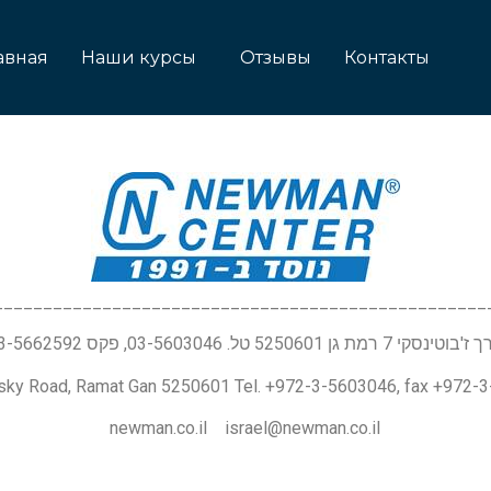
авная
Наши курсы
Отзывы
Контакты
__________________________________________________
טינסקי 7 רמת גן 5250601 טל. 03-5603046, פקס 03-5662592
nsky Road, Ramat Gan 5250601 Tel. +972-3-5603046, fax +972-
newman.co.il israel@newman.co.il