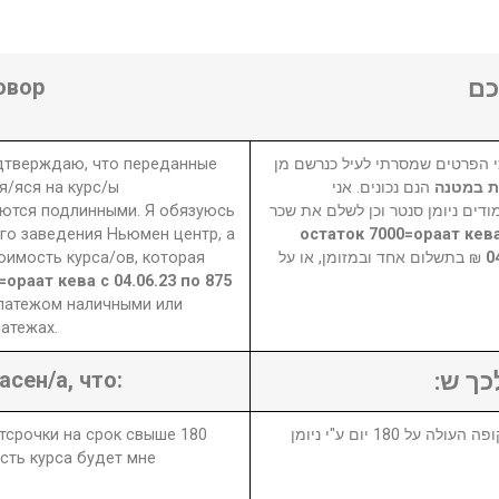
овор
ם
одтверждаю, что переданные
 הפרטים שמסרתי לעיל כנרשם מן
я/яся на курс/ы
הנם נכונים. אני
ית במטנה
ются подлинными. Я обязуюсь
דים ניומן סנטר וכן לשלם את שכר
го заведения Ньюмен центр, а
7400 остаток 7000=ораат кев
оимость курса/ов, которая
₪ בתשלום אחד ובמזומן, או על
0
=ораат кева с 04.06.23 по 875
платежом наличными или
атежах.
асен/а, что:
לכך ש
отсрочки на срок свыше 180
1. במידה ויבוטל או יידחה הקורס לתקופה העולה על 180 יום ע"י ניומן
сть курса будет мне