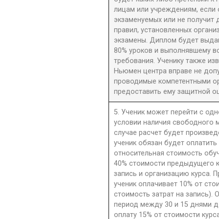
лицам или учреждениям, если 
экзаменуемых или не получит 
правил, установленных орган
экзамены. Диплом будет выдан
80% уроков и выполнявшему в
требования. Ученику также из
Ньюмен центра вправе не допу
проводимые компетентными орг
предоставить ему защитной оц
5. Ученик может перейти с одн
условии наличия свободного м
случае расчет будет произве
ученик обязан будет оплатить
относительная стоимость обу
40% стоимости предыдущего к
запись и организацию курса. П
ученик оплачивает 10% от сто
стоимость затрат на запись). 
период между 30 и 15 днями д
оплату 15% от стоимости курс