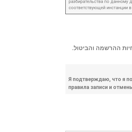
разбирательства по данному д
соответствующей инстанции в 
נחיות ההרשמה והביטול
Я подтверждаю, что я п
правила записи и отмен