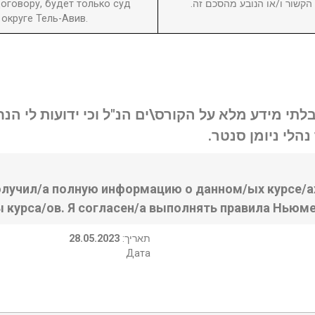
оговору, будет только суд
ן הקשור ו/או הנובע מהסכם זה
округе Тель-Авив.
בלתי מידע מלא על הקורס\ים הנ"ל וכי ידועות לי ה
נהלי ניומן סנטר
олучил/а полную информацию о данном/ых курсе/ах
ы курса/ов. Я согласен/а выполнять правила Ньюме
28.05.2023
:תאריך
Дата