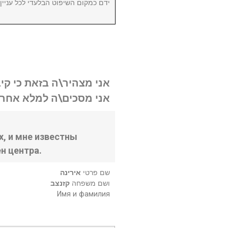
ידם כמקום השיפוט הבלעדי לכל עניי.
אני מצהיר\ה בזאת כי קי.
אני מסכים\ה למלא אחר .
, и мне известны
н центра.
שם פרטי
אירינה
ושם משפחה
קזנצב
Имя и фамилия