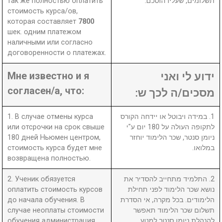
так же полностью оплатить
תשלומים, שעליו הוסכם.
стоимость курса/ов,
которая составляет
7800
шек. одним платежом
наличными или согласно
договоренности о платежах.
Мне известно и я
ידוע לי ואני
согласен/а, что:
מסכים/ה לכך ש:
1. В случае отмены курса
1. במידה ויבוטל או יידחה הקורס
или отсрочки на срок свыше
לתקופה העולה על 180 יום ע"י
180 дней Ньюмен центром,
ניומן סנטר, שכר הלימוד יוחזר
стоимость курса будет мне
במלואו.
возвращена полностью.
2. Ученик обязуется
2. התלמיד מתחייב להסדיר את
оплатить стоимость курсов
נושא שכר הלימוד לפני תחילת
до начала обучения. В
הלימודים. בכל מקרה, אי הסדרת
случае неоплаты стоимости
תשלום שכר הלימוד תאפשר
обучения администрация
להנהלת ניומן סנטר למנוע