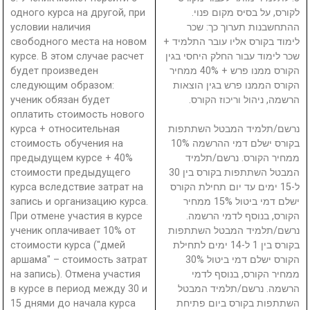
одного курса на другой, при
לקורס, על בסיס מקום פנוי.
условии наличия
ההתחשבנות תערוך כך: שכר
свободного места на новом
לימוד בקורס אליו עובר התלמיד +
курсе. В этом случае расчет
שכר לימוד עבור החלק היחסי בגין
будет произведен
הקורס ממנו פרש + 40% ממחיר
следующим образом:
הקורס הממנו פרש בגין הוצאות
ученик обязан будет
הרשמה, ניהול וריכוז הקורס.
оплатить стоимость нового
курса + относительная
נרשם/תלמיד המבטל השתתפות
стоимость обучения на
בקורס ישלם דמי ההרשמה 10%
предыдущем курсе + 40%
ממחיר הקורס. נרשם/תלמיד
стоимости предыдущего
המבטל השתתפות בקורס בין 30
курса вследствие затрат на
ל-15 ימים עד יום תחילת הקורס
запись и организацию курса.
ישלם דמי ביטול 15% ממחיר
При отмене участия в курсе
הקורס, בנוסף לדמי הרשמה.
ученик оплачивает 10% от
נרשם/תלמיד המבטל השתתפות
стоимости курса ("дмей
בקורס בין 1 ל-14 ימים לתחילת
аршама" – стоимость затрат
הקורס ישלם דמי ביטול 30%
на запись). Отмена участия
ממחיר הקורס, בנוסף לדמי
в курсе в период между 30 и
הרשמה. נרשם/תלמיד המבטל
15 днями до начала курса
השתתפות בקורס ביום פתיחת