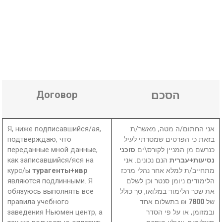
Договор
הסכם
Я, ниже подписавшийся/ая,
אני החתום/ה מטה, מאשר/ת
подтверждаю, что
בזאת כי הפרטים שמסרתי לעיל
переданные мной данные,
סוכני
כנרשם מן המניין לקורס\ים
как записавшийся/яся на
הנם נכונים. אני
נסיעות+עברית
курс/ы
турагенты+ивр
מתחייב/ת למלא אחר נהלי מרכז
являются подлинными. Я
הלימודים ניומן סנטר וכן לשלם
обязуюсь выполнять все
את שכר הלימוד במלואו, סך כולל
правила учебного
₪ בתשלום אחד
7800
של
заведения Ньюмен центр, а
ובמזומן, או על פי הסדר