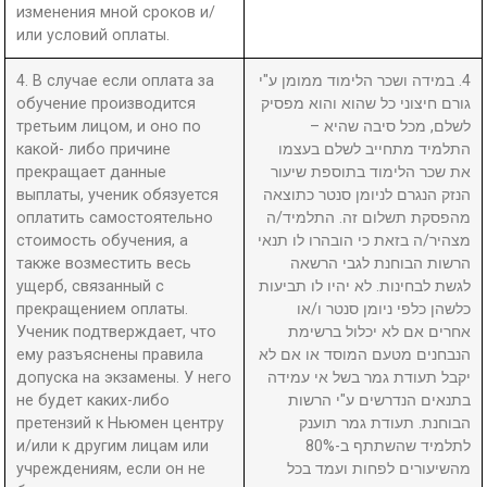
изменения мной сроков и/
или условий оплаты.
4. В случае если оплата за
4. במידה ושכר הלימוד ממומן ע"י
обучение производится
גורם חיצוני כל שהוא והוא מפסיק
третьим лицом, и оно по
לשלם, מכל סיבה שהיא –
какой- либо причине
התלמיד מתחייב לשלם בעצמו
прекращает данные
את שכר הלימוד בתוספת שיעור
выплаты, ученик обязуется
הנזק הנגרם לניומן סנטר כתוצאה
оплатить самостоятельно
מהפסקת תשלום זה. התלמיד/ה
стоимость обучения, а
מצהיר/ה בזאת כי הובהרו לו תנאי
также возместить весь
הרשות הבוחנת לגבי הרשאה
ущерб, связанный с
לגשת לבחינות. לא יהיו לו תביעות
прекращением оплаты.
כלשהן כלפי ניומן סנטר ו/או
Ученик подтверждает, что
אחרים אם לא יכלול ברשימת
ему разъяснены правила
הנבחנים מטעם המוסד או אם לא
допуска на экзамены. У него
יקבל תעודת גמר בשל אי עמידה
не будет каких-либо
בתנאים הנדרשים ע"י הרשות
претензий к Ньюмен центру
הבוחנת. תעודת גמר תוענק
и/или к другим лицам или
לתלמיד שהשתתף ב-80%
учреждениям, если он не
מהשיעורים לפחות ועמד בכל