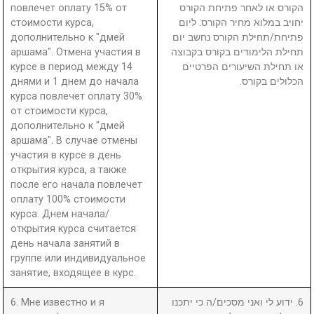
повлечет оплату 15% от
הקורס או לאחר פתיחת הקורס
стоимости курса,
יחויב במלוא מחיר הקורס. ליום
дополнительно к "дмей
פתיחת/תחילת הקורס נחשב יום
аршама". Отмена участия в
תחילת הלימודים בקורס בקבוצה
курсе в период между 14
או תחילת השיעורים הפרטיים
днями и 1 днем до начала
הכלולים בקורס.
курса повлечет оплату 30%
от стоимости курса,
дополнительно к "дмей
аршама". В случае отмены
участия в курсе в день
открытия курса, а также
после его начала повлечет
оплату 100% стоимости
курса. Днем начала/
открытия курса считается
день начала занятий в
группе или индивидуальное
занятие, входящее в курс.
6. Мне известно и я
6. ידוע לי ואני מסכים/ה כי יתכנו