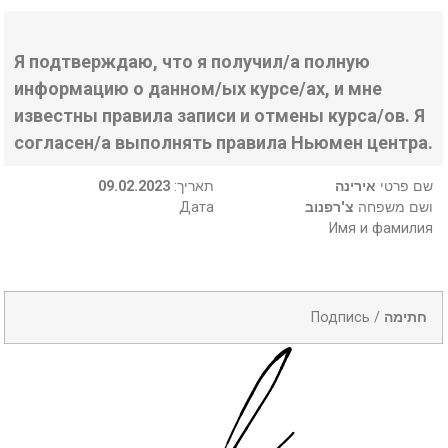
Я подтверждаю, что я получил/а полную
информацию о данном/ых курсе/ах, и мне
известны правила записи и отмены курса/ов. Я
согласен/а выполнять правила Ньюмен центра.
09.02.2023
:תאריך
אירינה
שם פרטי
Дата
צ'רפנוב
ושם משפחה
Имя и фамилия
Подпись /
חתימה