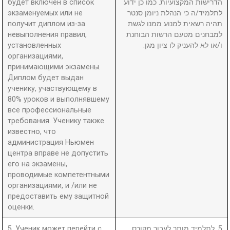
будет включен в список
הדרישות המקצועיות. כמו כן ידוע
экзаменуемых или не
לתלמיד/ה כי הנהלת ניומן סנטר
получит диплом из-за
תהיה רשאית למנוע ממנו לגשת
невыполнения правил,
למבחנים מטעם הרשות הבוחנת
установленных
ו/או לא להעניק לו ציון מגן.
организациями,
принимающими экзамены.
Диплом будет выдан
ученику, участвующему в
80% уроков и выполнявшему
все профессиональные
требования. Ученику также
известно, что
администрация Ньюмен
центра вправе не допустить
его на экзамены,
проводимые компетентными
организациями, и /или не
предоставить ему защитной
оценки.
5. Ученик может перейти с
5. לתלמיד מותר לעבור מקורס