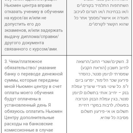
Ньюмен центра вправе
השתתפות התלמיד בקורס\ים
отказать ученику в обучении
ו/או בבחינות ו/או תגרום לעיכוב
на курсе/ах и/или не
תעודה או אישור/מסמך אחר כל
допустить его до
שהוא הקשור לקורס\ים.
экзаменов, и/или задержать
выдачу диплома/справки/
другого документа
связанного с курсом/ами.
3. Чеки/платежное
3. השקים/שטרי החוב/הרשאה
обязательство/ указание
לחיוב חשבון (הוראת הקבע)
банку о переводе денежной
שמסרתי לניומן סנטר, כהסדר
суммы, которые переданы
פירעון שכר הלימוד, יפרעו ביום
мной Ньюмен центру в счет
ז"פ. כל שינוי מצידי שיצריך עמלת
оплаты моего обучения
בנק – יחייב אותי בתשלום לניומן
будут оплачены в
סנטר, בגין עמלת הבנק הכרוכה
установленный день Я
בפעולה, לרבות במקרי דחיית
обязуюсь оплатить Ньюмен
תשלום או אי-פירעון תשלום
Центру дополнительные
מסיבה כל שהיא.
расходы на банковские
комиссионные в случае