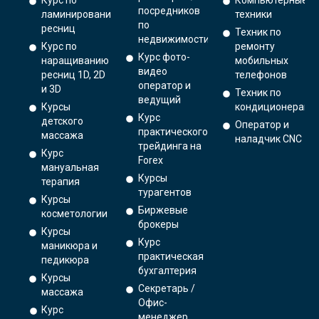
Курс по
Компьютерные
посредников
ламинированию
техники
по
ресниц
Техник по
недвижимости
Курс по
ремонту
Курс фото-
наращиванию
мобильных
видео
ресниц 1D, 2D
телефонов
оператор и
и 3D
Техник по
ведущий
Курсы
кондиционерам
Курс
детского
Оператор и
практического
массажа
наладчик CNC
трейдинга на
Курс
Forex
мануальная
Курсы
терапия
турагентов
Курсы
Биржевые
косметологии
брокеры
Курсы
Курс
маникюра и
практическая
педикюра
бухгалтерия
Курсы
Секретарь /
массажа
Офис-
Курс
менеджер