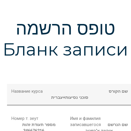
טופס הרשמה
Бланк записи
Название курса
שם הקורס
סוכני נסיעות+עברית
Номер т. зеут
Имя и фамилия
מספר תעודת זהות
записавшегося
שם הנרשם
346676216
צ'רפנוב
אירינה