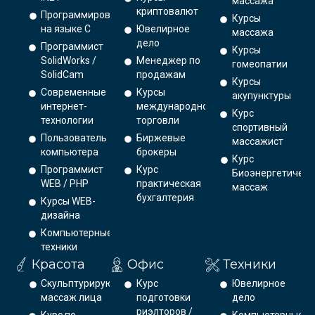
массажа
криптовалют
Программирование
Курсы
на языке С
Ювелирное
массажа
дело
Программист
Курсы
SolidWorks /
Менеджер по
гомеопатии
SolidCam
продажам
Курсы
Современные
Курсы
акупунктуры
интернет-
международной
Курс
технологии
торговли
спортивный
Пользователь
Биржевые
массажист
компьютера
брокеры
Курс
Программист
Курс
Биоэнергетическ
WEB / PHP
практическая
массаж
бухгалтерия
Курсы WEB-
дизайна
Компьютерные
техники
Красота
Офис
Техники
Скульптурирующий
Курс
Ювелирное
массаж лица
подготовки
дело
риэлторов /