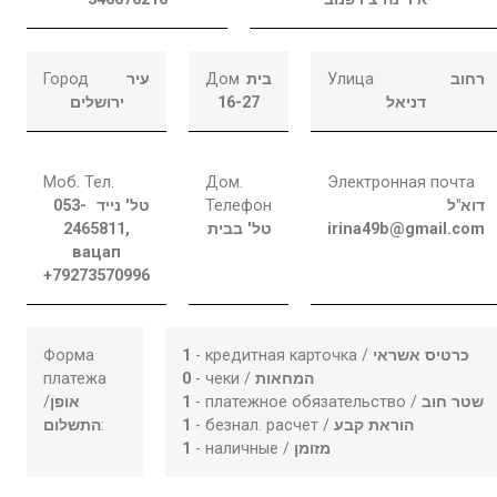
Город
עיר
Дом
בית
Улица
רחוב
ירושלים
16-27
דניאל
Моб. Тел.
Дом.
Электронная почта
053-
טל' נייד
Телефон
דוא"ל
2465811,
טל' בבית
irina49b@gmail.com
вацап
+79273570996
Форма
1
- кредитная карточка /
כרטיס אשראי
платежа
0
- чеки /
המחאות
/
אופן
1
- платежное обязательство /
שטר חוב
התשלום
:
1
- безнал. расчет /
הוראת קבע
1
- наличные /
מזומן