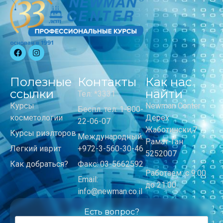
Полезные
Контакты
Как нас
ссылки
найти
Тел: *3331
Курсы
Newman Center
Беспл. тел: 1-800-
косметологии
Дерех
22-06-07
Жаботински,7
Курсы риэлторов
Международный:
Рамат-Ган
Легкий иврит
+972-3-560-30-46
5252007
Как добраться?
Факс: 03-5662592
Работаем: с 9:00
Email:
до 21:00
info@newman.co.il
Есть вопрос?