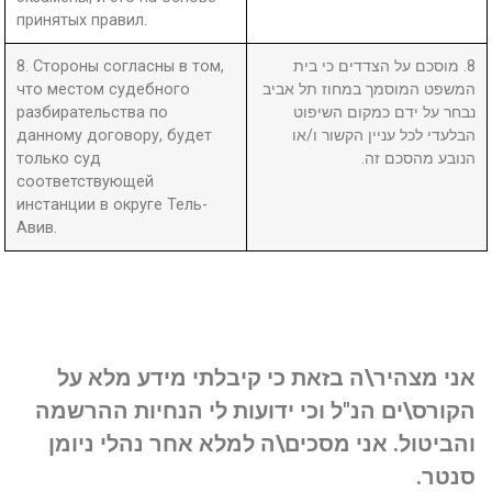
принятых правил.
8. Стороны согласны в том,
8. מוסכם על הצדדים כי בית
что местом судебного
המשפט המוסמך במחוז תל אביב
разбирательства по
נבחר על ידם כמקום השיפוט
данному договору, будет
הבלעדי לכל עניין הקשור ו/או
только суд
הנובע מהסכם זה.
соответствующей
инстанции в округе Тель-
Авив.
אני מצהיר\ה בזאת כי קיבלתי מידע מלא על
הקורס\ים הנ"ל וכי ידועות לי הנחיות ההרשמה
והביטול. אני מסכים\ה למלא אחר נהלי ניומן
סנטר.