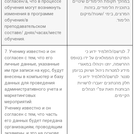
согласен/а, что в процессе
במהלך תקופת הלימודים שינויים
обучения могут возникнуть
בתוכנית הלימודים, בזהות
изменения в программе
המרצים, בימי /שעות/מיקום
обучения/в
הלימוד.
преподавательском
составе/ днях/часах/месте
обучения.
7. Ученику известно и он
7. לנרשם/לתלמיד ידוע כי
согласен с тем, что его
הפרטים הממולאים על ידו בטופס
личные данные, указанные
ההרשמה, יוזנו וינוהלו במאגרי
им при записи на курс, будут
מידע למטרות ניהול ושיווק בניומן
внесены в компьютер и базу
סנטר. לנרשם/לתלמיד ידוע כי
данных для проведения
חלק מהנתונים יועברו לרשויות
административного учета и
הבוחנות וזאת עפ"י הנהלים
маркетинговых
הקיימים.
мероприятий.
Ученику известно и он
согласен с тем, что часть
его данных будет передана
организациям, проводящим
экзамены, и это на основе