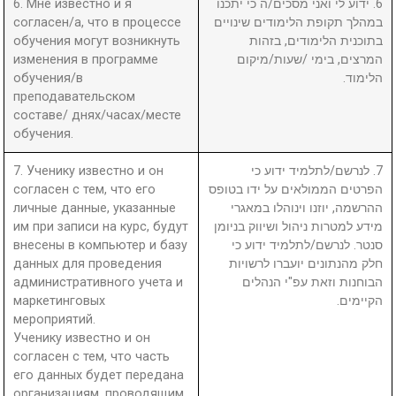
6. Мне известно и я
6. ידוע לי ואני מסכים/ה כי יתכנו
согласен/а, что в процессе
במהלך תקופת הלימודים שינויים
обучения могут возникнуть
בתוכנית הלימודים, בזהות
изменения в программе
המרצים, בימי /שעות/מיקום
обучения/в
הלימוד.
преподавательском
составе/ днях/часах/месте
обучения.
7. Ученику известно и он
7. לנרשם/לתלמיד ידוע כי
согласен с тем, что его
הפרטים הממולאים על ידו בטופס
личные данные, указанные
ההרשמה, יוזנו וינוהלו במאגרי
им при записи на курс, будут
מידע למטרות ניהול ושיווק בניומן
внесены в компьютер и базу
סנטר. לנרשם/לתלמיד ידוע כי
данных для проведения
חלק מהנתונים יועברו לרשויות
административного учета и
הבוחנות וזאת עפ"י הנהלים
маркетинговых
הקיימים.
мероприятий.
Ученику известно и он
согласен с тем, что часть
его данных будет передана
организациям, проводящим