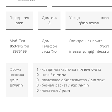
Город
עיר
Дом
בית
Улица
רחוב
חיפה
3
אמציה המלך
Моб. Тел.
Дом.
Электронная почта
053-
טל' נייד
Телефон
דוא"ל
3975499
טל' בבית
inessa_yung@inbox.ru
Форма
1
- кредитная карточка /
כרטיס אשראי
платежа
0
- чеки /
המחאות
/
אופן
0
- платежное обязательство /
שטר חוב
התשלום
:
0
- безнал. расчет /
הוראת קבע
0
- наличные /
מזומן