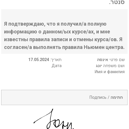
סנטר.
Я подтверждаю, что я получил/а полную
информацию о данном/ых курсе/ах, и мне
известны правила записи и отмены курса/ов. Я
согласен/а выполнять правила Ньюмен центра.
17.05.2024
:תאריך
אינסה
שם פרטי
Дата
יונג
ושם משפחה
Имя и фамилия
Подпись /
חתימה