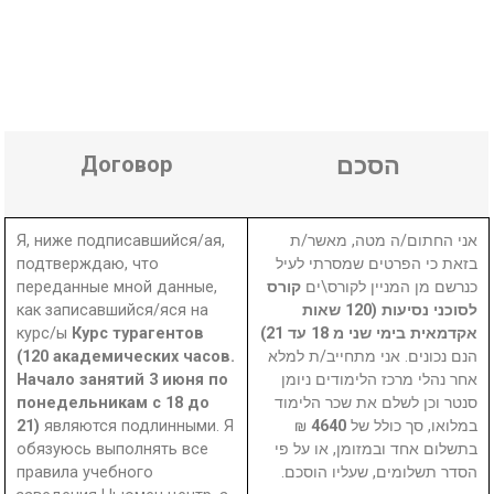
Договор
הסכם
Я, ниже подписавшийся/ая,
אני החתום/ה מטה, מאשר/ת
подтверждаю, что
בזאת כי הפרטים שמסרתי לעיל
переданные мной данные,
קורס
כנרשם מן המניין לקורס\ים
как записавшийся/яся на
לסוכני נסיעות (120 שאות
курс/ы
Курс турагентов
אקדמאית בימי שני מ 18 עד 21)
(120 академических часов.
הנם נכונים. אני מתחייב/ת למלא
Начало занятий 3 июня по
אחר נהלי מרכז הלימודים ניומן
понедельникам с 18 до
סנטר וכן לשלם את שכר הלימוד
21)
являются подлинными. Я
₪
4640
במלואו, סך כולל של
обязуюсь выполнять все
בתשלום אחד ובמזומן, או על פי
правила учебного
הסדר תשלומים, שעליו הוסכם.