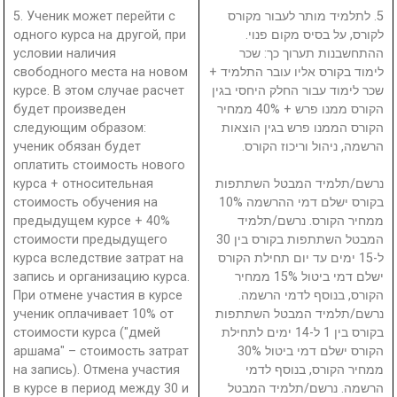
5. Ученик может перейти с
5. לתלמיד מותר לעבור מקורס
одного курса на другой, при
לקורס, על בסיס מקום פנוי.
условии наличия
ההתחשבנות תערוך כך: שכר
свободного места на новом
לימוד בקורס אליו עובר התלמיד +
курсе. В этом случае расчет
שכר לימוד עבור החלק היחסי בגין
будет произведен
הקורס ממנו פרש + 40% ממחיר
следующим образом:
הקורס הממנו פרש בגין הוצאות
ученик обязан будет
הרשמה, ניהול וריכוז הקורס.
оплатить стоимость нового
курса + относительная
נרשם/תלמיד המבטל השתתפות
стоимость обучения на
בקורס ישלם דמי ההרשמה 10%
предыдущем курсе + 40%
ממחיר הקורס. נרשם/תלמיד
стоимости предыдущего
המבטל השתתפות בקורס בין 30
курса вследствие затрат на
ל-15 ימים עד יום תחילת הקורס
запись и организацию курса.
ישלם דמי ביטול 15% ממחיר
При отмене участия в курсе
הקורס, בנוסף לדמי הרשמה.
ученик оплачивает 10% от
נרשם/תלמיד המבטל השתתפות
стоимости курса ("дмей
בקורס בין 1 ל-14 ימים לתחילת
аршама" – стоимость затрат
הקורס ישלם דמי ביטול 30%
на запись). Отмена участия
ממחיר הקורס, בנוסף לדמי
в курсе в период между 30 и
הרשמה. נרשם/תלמיד המבטל