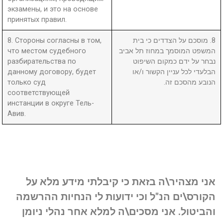
экзамены, и это на основе
принятых правил.
8. Стороны согласны в том,
8. מוסכם על הצדדים כי בית
что местом судебного
המשפט המוסמך במחוז תל אביב
разбирательства по
נבחר על ידם כמקום השיפוט
данному договору, будет
הבלעדי לכל עניין הקשור ו/או
только суд
הנובע מהסכם זה.
соответствующей
инстанции в округе Тель-
Авив.
אני מצהיר\ה בזאת כי קיבלתי מידע מלא על
הקורס\ים הנ"ל וכי ידועות לי הנחיות ההרשמה
והביטול. אני מסכים\ה למלא אחר נהלי ניומן