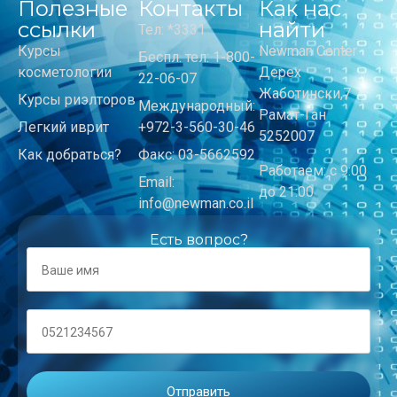
Полезные
Контакты
Как нас
ссылки
найти
Тел: *3331
Курсы
Newman Center
Беспл. тел: 1-800-
косметологии
Дерех
22-06-07
Жаботински,7
Курсы риэлторов
Международный:
Рамат-Ган
Легкий иврит
+972-3-560-30-46
5252007
Как добраться?
Факс: 03-5662592
Работаем: с 9:00
Email:
до 21:00
info@newman.co.il
Есть вопрос?