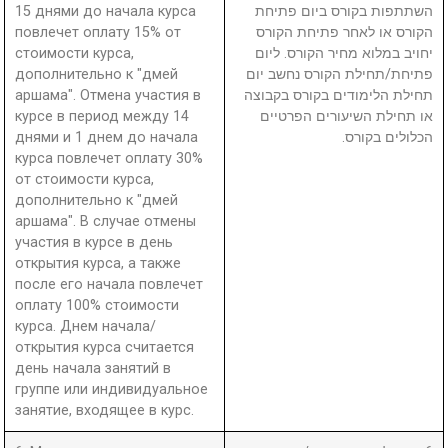
15 днями до начала курса
השתתפות בקורס ביום פתיחת
повлечет оплату 15% от
הקורס או לאחר פתיחת הקורס
стоимости курса,
יחויב במלוא מחיר הקורס. ליום
дополнительно к "дмей
פתיחת/תחילת הקורס נחשב יום
аршама". Отмена участия в
תחילת הלימודים בקורס בקבוצה
курсе в период между 14
או תחילת השיעורים הפרטיים
днями и 1 днем до начала
הכלולים בקורס.
курса повлечет оплату 30%
от стоимости курса,
дополнительно к "дмей
аршама". В случае отмены
участия в курсе в день
открытия курса, а также
после его начала повлечет
оплату 100% стоимости
курса. Днем начала/
открытия курса считается
день начала занятий в
группе или индивидуальное
занятие, входящее в курс.