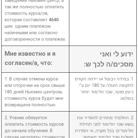
заведения Ньюмен центр, а
так же полностью оплатить
стоимость курса/ов,
которая составляет
4640
шек. одним платежом
наличными или согласно
договоренности о платежах.
Мне известно и я
ידוע לי ואני
согласен/а, что:
מסכים/ה לכך ש:
1. В случае отмены курса
1. במידה ויבוטל או יידחה הקורס
или отсрочки на срок свыше
לתקופה העולה על 180 יום ע"י
180 дней Ньюмен центром,
ניומן סנטר, שכר הלימוד יוחזר
стоимость курса будет мне
במלואו.
возвращена полностью.
2. Ученик обязуется
2. התלמיד מתחייב להסדיר את
оплатить стоимость курсов
נושא שכר הלימוד לפני תחילת
до начала обучения. В
הלימודים. בכל מקרה, אי הסדרת
случае неоплаты стоимости
תשלום שכר הלימוד תאפשר