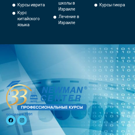
школы в
Курсы иврита
Курсы гиюра
Израиле
Курс
Лечение в
китайского
Израиле
языка