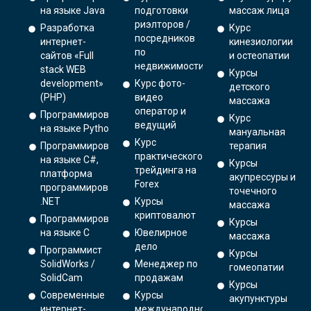
на языке Java
подготовки
массаж лица
риэлторов /
Разработка
Курс
посредников
интернет-
кинезиологии
по
сайтов «Full
и остеопатии
недвижимости
stack WEB
Курсы
development»
Курс фото-
детского
(PHP)
видео
массажа
оператор и
Программирование
Курс
ведущий
на языке Python.
мануальная
Курс
Программирование
терапия
практического
на языке C#,
Курсы
трейдинга на
платформа
акупрессуры и
Forex
программирования
точечного
.NET
Курсы
массажа
криптовалют
Программирование
Курсы
на языке С
Ювелирное
массажа
дело
Программист
Курсы
SolidWorks /
Менеджер по
гомеопатии
SolidCam
продажам
Курсы
Современные
Курсы
акупунктуры
интернет-
международной