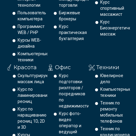
Курс
технологии
торговли
спортивный
Пользователь
Биржевые
массажист
компьютера
брокеры
Курс
Программист
Курс
Биоэнергетическ
WEB / PHP
практическая
массаж
бухгалтерия
Курсы WEB-
дизайна
Компьютерные
техники
Красота
Офис
Техники
Скульптурирующий
Курс
Ювелирное
массаж лица
подготовки
дело
риэлторов /
Курс по
Компьютерные
посредников
ламинированию
техники
по
ресниц
Техник по
недвижимости
Курс по
ремонту
Курс фото-
наращиванию
мобильных
видео
ресниц 1D, 2D
телефонов
оператор и
и 3D
Техник по
ведущий
Курсы
кондиционерам