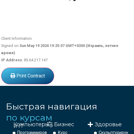
Client Information
Signed on
Sun May 19 2024 19:25:07 GMT+0300 (Израиль, летнее
время)
IP Address:
85.64.217.147
Print Contract
Быстрая навигация
по курсам
Компьютеры
Бизнес
Здоровье
и IT
Программирование
Курс
Скульптурирующ