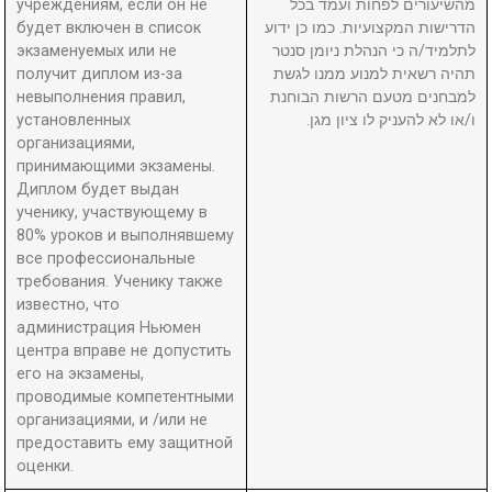
учреждениям, если он не
מהשיעורים לפחות ועמד בכל
будет включен в список
הדרישות המקצועיות. כמו כן ידוע
экзаменуемых или не
לתלמיד/ה כי הנהלת ניומן סנטר
получит диплом из-за
תהיה רשאית למנוע ממנו לגשת
невыполнения правил,
למבחנים מטעם הרשות הבוחנת
установленных
ו/או לא להעניק לו ציון מגן.
организациями,
принимающими экзамены.
Диплом будет выдан
ученику, участвующему в
80% уроков и выполнявшему
все профессиональные
требования. Ученику также
известно, что
администрация Ньюмен
центра вправе не допустить
его на экзамены,
проводимые компетентными
организациями, и /или не
предоставить ему защитной
оценки.