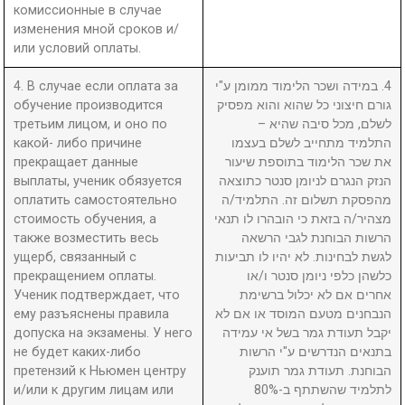
комиссионные в случае
изменения мной сроков и/
или условий оплаты.
4. В случае если оплата за
4. במידה ושכר הלימוד ממומן ע"י
обучение производится
גורם חיצוני כל שהוא והוא מפסיק
третьим лицом, и оно по
לשלם, מכל סיבה שהיא –
какой- либо причине
התלמיד מתחייב לשלם בעצמו
прекращает данные
את שכר הלימוד בתוספת שיעור
выплаты, ученик обязуется
הנזק הנגרם לניומן סנטר כתוצאה
оплатить самостоятельно
מהפסקת תשלום זה. התלמיד/ה
стоимость обучения, а
מצהיר/ה בזאת כי הובהרו לו תנאי
также возместить весь
הרשות הבוחנת לגבי הרשאה
ущерб, связанный с
לגשת לבחינות. לא יהיו לו תביעות
прекращением оплаты.
כלשהן כלפי ניומן סנטר ו/או
Ученик подтверждает, что
אחרים אם לא יכלול ברשימת
ему разъяснены правила
הנבחנים מטעם המוסד או אם לא
допуска на экзамены. У него
יקבל תעודת גמר בשל אי עמידה
не будет каких-либо
בתנאים הנדרשים ע"י הרשות
претензий к Ньюмен центру
הבוחנת. תעודת גמר תוענק
и/или к другим лицам или
לתלמיד שהשתתף ב-80%