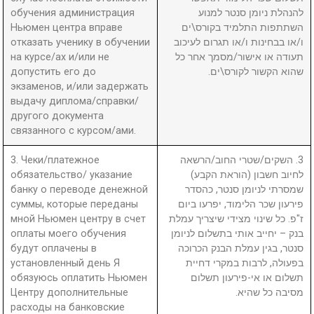
обучения администрация
להנהלת ניומן סנטר למנוע
Ньюмен центра вправе
השתתפות התלמיד בקורס\ים
отказать ученику в обучении
ו/או בבחינות ו/או תגרום לעיכוב
на курсе/ах и/или не
תעודה או אישור/מסמך אחר כל
допустить его до
שהוא הקשור לקורס\ים.
экзаменов, и/или задержать
выдачу диплома/справки/
другого документа
связанного с курсом/ами.
3. Чеки/платежное
3. השקים/שטרי החוב/הרשאה
обязательство/ указание
לחיוב חשבון (הוראת הקבע)
банку о переводе денежной
שמסרתי לניומן סנטר, כהסדר
суммы, которые переданы
פירעון שכר הלימוד, יפרעו ביום
мной Ньюмен центру в счет
ז"פ. כל שינוי מצידי שיצריך עמלת
оплаты моего обучения
בנק – יחייב אותי בתשלום לניומן
будут оплачены в
סנטר, בגין עמלת הבנק הכרוכה
установленный день Я
בפעולה, לרבות במקרי דחיית
обязуюсь оплатить Ньюмен
תשלום או אי-פירעון תשלום
Центру дополнительные
מסיבה כל שהיא.
расходы на банковские