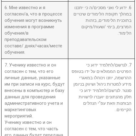
6. Мне известно и я
6. ידוע לי ואני מסכים/ה כי יתכנו
согласен/а, что в процессе
במהלך תקופת הלימודים שינויים
обучения могут возникнуть
בתוכנית הלימודים, בזהות
изменения в программе
המרצים, בימי /שעות/מיקום
обучения/в
הלימוד.
преподавательском
составе/ днях/часах/месте
обучения.
7. Ученику известно и он
7. לנרשם/לתלמיד ידוע כי
согласен с тем, что его
הפרטים הממולאים על ידו בטופס
личные данные, указанные
ההרשמה, יוזנו וינוהלו במאגרי
им при записи на курс, будут
מידע למטרות ניהול ושיווק בניומן
внесены в компьютер и базу
סנטר. לנרשם/לתלמיד ידוע כי
данных для проведения
חלק מהנתונים יועברו לרשויות
административного учета и
הבוחנות וזאת עפ"י הנהלים
маркетинговых
הקיימים.
мероприятий.
Ученику известно и он
согласен с тем, что часть
его данных будет передана