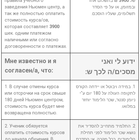
правила учебного
₪ בתשלום אחד
3900
של
заведения Ньюмен центр, а
ובמזומן, או על פי הסדר
так же полностью оплатить
תשלומים, שעליו הוסכם.
стоимость курса/ов,
которая составляет
3900
шек. одним платежом
наличными или согласно
договоренности о платежах.
Мне известно и я
ידוע לי ואני
согласен/а, что:
מסכים/ה לכך ש:
1. В случае отмены курса
1. במידה ויבוטל או יידחה הקורס
или отсрочки на срок свыше
לתקופה העולה על 180 יום ע"י
180 дней Ньюмен центром,
ניומן סנטר, שכר הלימוד יוחזר
стоимость курса будет мне
במלואו.
возвращена полностью.
2. Ученик обязуется
2. התלמיד מתחייב להסדיר את
оплатить стоимость курсов
נושא שכר הלימוד לפני תחילת
до начала обучения. В
הלימודים. בכל מקרה, אי הסדרת