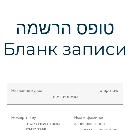
טופס הרשמה
Бланк записи
Название курса
שם הקורס
מניקור-פדיקור
Номер т. зеут
Имя и фамилия
מספר תעודת זהות
записавшегося
324717859
נרגיזה
שם הנרשם