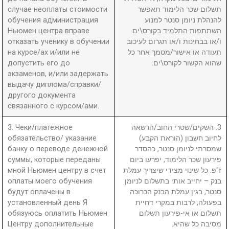
случае неоплаты стоимости
תשלום שכר הלימוד תאפשר
обучения администрация
להנהלת ניומן סנטר למנוע
Ньюмен центра вправе
השתתפות התלמיד בקורס\ים
отказать ученику в обучении
ו/או בבחינות ו/או תגרום לעיכוב
на курсе/ах и/или не
תעודה או אישור/מסמך אחר כל
допустить его до
שהוא הקשור לקורס\ים.
экзаменов, и/или задержать
выдачу диплома/справки/
другого документа
связанного с курсом/ами.
3. Чеки/платежное
3. השקים/שטרי החוב/הרשאה
обязательство/ указание
לחיוב חשבון (הוראת הקבע)
банку о переводе денежной
שמסרתי לניומן סנטר, כהסדר
суммы, которые переданы
פירעון שכר הלימוד, יפרעו ביום
мной Ньюмен центру в счет
ז"פ. כל שינוי מצידי שיצריך עמלת
оплаты моего обучения
בנק – יחייב אותי בתשלום לניומן
будут оплачены в
סנטר, בגין עמלת הבנק הכרוכה
установленный день Я
בפעולה, לרבות במקרי דחיית
обязуюсь оплатить Ньюмен
תשלום או אי-פירעון תשלום
Центру дополнительные
מסיבה כל שהיא.