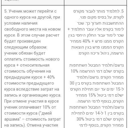
5. Ученик может перейти с
5. לתלמיד מותר לעבור מקורס
одного курса на другой, при
לקורס, על בסיס מקום פנוי.
условии наличия
ההתחשבנות תערוך כך: שכר
свободного места на новом
לימוד בקורס אליו עובר התלמיד +
курсе. В этом случае расчет
שכר לימוד עבור החלק היחסי בגין
будет произведен
הקורס ממנו פרש + 40% ממחיר
следующим образом:
הקורס הממנו פרש בגין הוצאות
ученик обязан будет
הרשמה, ניהול וריכוז הקורס.
оплатить стоимость нового
курса + относительная
נרשם/תלמיד המבטל השתתפות
стоимость обучения на
בקורס ישלם דמי ההרשמה 10%
предыдущем курсе + 40%
ממחיר הקורס. נרשם/תלמיד
стоимости предыдущего
המבטל השתתפות בקורס בין 30
курса вследствие затрат на
ל-15 ימים עד יום תחילת הקורס
запись и организацию курса.
ישלם דמי ביטול 15% ממחיר
При отмене участия в курсе
הקורס, בנוסף לדמי הרשמה.
ученик оплачивает 10% от
נרשם/תלמיד המבטל השתתפות
стоимости курса ("дмей
בקורס בין 1 ל-14 ימים לתחילת
аршама" – стоимость затрат
הקורס ישלם דמי ביטול 30%
на запись). Отмена участия
ממחיר הקורס, בנוסף לדמי