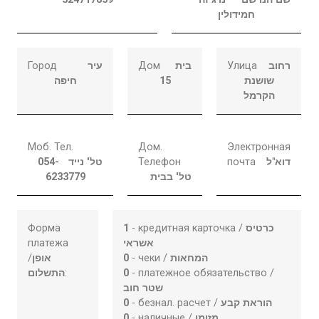
חמידולין
Город
עיר
Дом
בית
Улица
רחוב
חיפה
15
שושנת
הקרמל
Моб. Тел.
Дом.
Электронная
054-
טל' נייד
Телефон
почта
דוא"ל
6233779
טל' בבית
Форма
1
- кредитная карточка /
כרטיס
платежа
אשראי
/
אופן
0
- чеки /
המחאות
התשלום
:
0
- платежное обязательство /
שטר חוב
0
- безнал. расчет /
הוראת קבע
0
- наличные /
מזומן