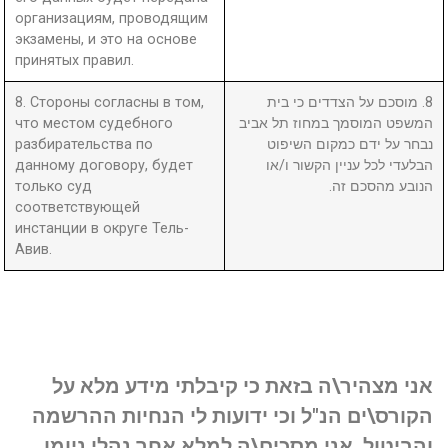
организациям, проводящим
экзамены, и это на основе
принятых правил.
8. Стороны согласны в том,
8. מוסכם על הצדדים כי בית
что местом судебного
המשפט המוסמך במחוז תל אביב
разбирательства по
נבחר על ידם כמקום השיפוט
данному договору, будет
הבלעדי לכל עניין הקשור ו/או
только суд
הנובע מהסכם זה.
соответствующей
инстанции в округе Тель-
Авив.
אני מצהיר\ה בזאת כי קיבלתי מידע מלא על
הקורס\ים הנ"ל וכי ידועות לי הנחיות ההרשמה
והביטול. אני מסכים\ה למלא אחר נהלי ניומן