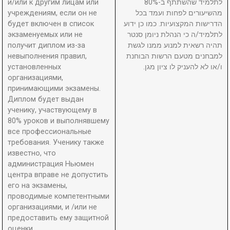
и/или к другим лицам или
לתלמיד שהשתתף ב-80%
учреждениям, если он не
מהשיעורים לפחות ועמד בכל
будет включен в список
הדרישות המקצועיות. כמו כן ידוע
экзаменуемых или не
לתלמיד/ה כי הנהלת ניומן סנטר
получит диплом из-за
תהיה רשאית למנוע ממנו לגשת
невыполнения правил,
למבחנים מטעם הרשות הבוחנת
установленных
ו/או לא להעניק לו ציון מגן.
организациями,
принимающими экзамены.
Диплом будет выдан
ученику, участвующему в
80% уроков и выполнявшему
все профессиональные
требования. Ученику также
известно, что
администрация Ньюмен
центра вправе не допустить
его на экзамены,
проводимые компетентными
организациями, и /или не
предоставить ему защитной
оценки.