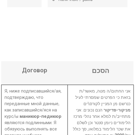
Договор
הסכם
Я, ниже подписавшийся/ая,
אני החתום/ה מטה, מאשר/ת
подтверждаю, что
בזאת כי הפרטים שמסרתי לעיל
переданные мной данные,
כנרשם מן המניין לקורס\ים
как записавшийся/яся на
הנם נכונים. אני
מניקור-פדיקור
курс/ы
маникюр-педикюр
מתחייב/ת למלא אחר נהלי מרכז
являются подлинными. Я
הלימודים ניומן סנטר וכן לשלם
обязуюсь выполнять все
את שכר הלימוד במלואו, סך כולל