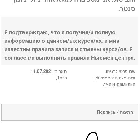
סנטר.
Я подтверждаю, что я получил/а полную
информацию о данном/ых курсе/ах, и мне
известны правила записи и отмены курса/ов. Я
согласен/а выполнять правила Ньюмен центра.
11.07.2021
:תאריך
נרגיזה
שם פרטי
Дата
חמידולין
ושם משפחה
Имя и фамилия
Подпись /
חתימה