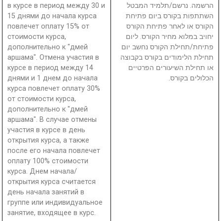
в курсе в период между 30 и
הרשמה. נרשם/תלמיד המבטל
15 днями до начала курса
השתתפות בקורס ביום פתיחת
повлечет оплату 15% от
הקורס או לאחר פתיחת הקורס
стоимости курса,
יחויב במלוא מחיר הקורס. ליום
дополнительно к "дмей
פתיחת/תחילת הקורס נחשב יום
аршама". Отмена участия в
תחילת הלימודים בקורס בקבוצה
курсе в период между 14
או תחילת השיעורים הפרטיים
днями и 1 днем до начала
הכלולים בקורס.
курса повлечет оплату 30%
от стоимости курса,
дополнительно к "дмей
аршама". В случае отмены
участия в курсе в день
открытия курса, а также
после его начала повлечет
оплату 100% стоимости
курса. Днем начала/
открытия курса считается
день начала занятий в
группе или индивидуальное
занятие, входящее в курс.