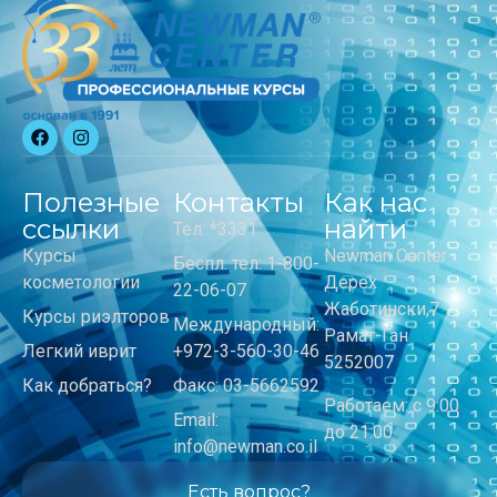
Полезные
Контакты
Как нас
ссылки
найти
Тел: *3331
Курсы
Newman Center
Беспл. тел: 1-800-
косметологии
Дерех
22-06-07
Жаботински,7
Курсы риэлторов
Международный:
Рамат-Ган
Легкий иврит
+972-3-560-30-46
5252007
Как добраться?
Факс: 03-5662592
Работаем: с 9:00
Email:
до 21:00
info@newman.co.il
Есть вопрос?