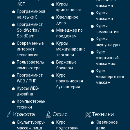
.NET
Курсы
массажа
криптовалют
Программирование
Курсы
на языке С
Ювелирное
массажа
дело
Программист
Курсы
SolidWorks /
Менеджер по
гомеопатии
SolidCam
продажам
Курсы
Современные
Курсы
акупунктуры
интернет-
международной
Курс
технологии
торговли
спортивный
Пользователь
Биржевые
массажист
компьютера
брокеры
Курс
Программист
Курс
Биоэнергетическ
WEB / PHP
практическая
массаж
бухгалтерия
Курсы WEB-
дизайна
Компьютерные
техники
Красота
Офис
Техники
Скульптурирующий
Курс
Ювелирное
массаж лица
подготовки
дело