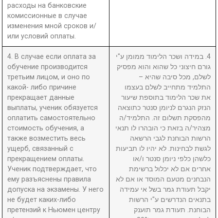
расходы на банковские
комиссионные в случае
изменения мной сроков и/
или условий оплаты.
4. В случае если оплата за
4. במידה ושכר הלימוד ממומן ע"י
обучение производится
גורם חיצוני כל שהוא והוא מפסיק
третьим лицом, и оно по
לשלם, מכל סיבה שהיא –
какой- либо причине
התלמיד מתחייב לשלם בעצמו
прекращает данные
את שכר הלימוד בתוספת שיעור
выплаты, ученик обязуется
הנזק הנגרם לניומן סנטר כתוצאה
оплатить самостоятельно
מהפסקת תשלום זה. התלמיד/ה
стоимость обучения, а
מצהיר/ה בזאת כי הובהרו לו תנאי
также возместить весь
הרשות הבוחנת לגבי הרשאה
ущерб, связанный с
לגשת לבחינות. לא יהיו לו תביעות
прекращением оплаты.
כלשהן כלפי ניומן סנטר ו/או
Ученик подтверждает, что
אחרים אם לא יכלול ברשימת
ему разъяснены правила
הנבחנים מטעם המוסד או אם לא
допуска на экзамены. У него
יקבל תעודת גמר בשל אי עמידה
не будет каких-либо
בתנאים הנדרשים ע"י הרשות
претензий к Ньюмен центру
הבוחנת. תעודת גמר תוענק