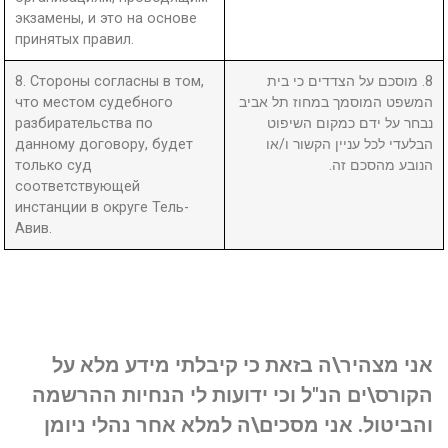
экзамены, и это на основе
принятых правил.
8. Стороны согласны в том,
8. מוסכם על הצדדים כי בית
что местом судебного
המשפט המוסמך במחוז תל אביב
разбирательства по
נבחר על ידם כמקום השיפוט
данному договору, будет
הבלעדי לכל עניין הקשור ו/או
только суд
הנובע מהסכם זה.
соответствующей
инстанции в округе Тель-
Авив.
אני מצהיר\ה בזאת כי קיבלתי מידע מלא על
הקורס\ים הנ"ל וכי ידועות לי הנחיות ההרשמה
והביטול. אני מסכים\ה למלא אחר נהלי ניומן