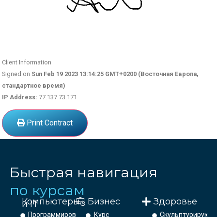
Client Information
Signed on
Sun Feb 19 2023 13:14:25 GMT+0200 (Восточная Европа,
стандартное время)
IP Address:
77.137.73.171
Print Contract
Быстрая навигация
по курсам
Компьютеры
Бизнес
Здоровье
и IT
Программирование
Курс
Скульптурирующ