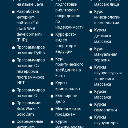
на языке Java
подготовки
массаж лица
риэлторов /
Разработка
Курс
посредников
интернет-
кинезиологии
по
сайтов «Full
и остеопатии
недвижимости
stack WEB
Курсы
development»
Курс фото-
детского
(PHP)
видео
массажа
оператор и
Программирование
Курс
ведущий
на языке Python.
мануальная
Курс
Программирование
терапия
практического
на языке C#,
Курсы
трейдинга на
платформа
акупрессуры и
Forex
программирования
точечного
.NET
Курсы
массажа
криптовалют
Программирование
Курсы
на языке С
Ювелирное
массажа
дело
Программист
Курсы
SolidWorks /
Менеджер по
гомеопатии
SolidCam
продажам
Курсы
Современные
Курсы
акупунктуры
интернет-
международной