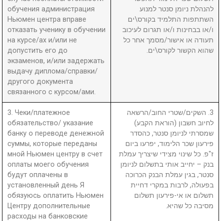
обучения администрация
להנהלת ניומן סנטר למנוע
Ньюмен центра вправе
השתתפות התלמיד בקורס\ים
отказать ученику в обучении
ו/או בבחינות ו/או תגרום לעיכוב
на курсе/ах и/или не
תעודה או אישור/מסמך אחר כל
допустить его до
שהוא הקשור לקורס\ים.
экзаменов, и/или задержать
выдачу диплома/справки/
другого документа
связанного с курсом/ами.
3. Чеки/платежное
3. השקים/שטרי החוב/הרשאה
обязательство/ указание
לחיוב חשבון (הוראת הקבע)
банку о переводе денежной
שמסרתי לניומן סנטר, כהסדר
суммы, которые переданы
פירעון שכר הלימוד, יפרעו ביום
мной Ньюмен центру в счет
ז"פ. כל שינוי מצידי שיצריך עמלת
оплаты моего обучения
בנק – יחייב אותי בתשלום לניומן
будут оплачены в
סנטר, בגין עמלת הבנק הכרוכה
установленный день Я
בפעולה, לרבות במקרי דחיית
обязуюсь оплатить Ньюмен
תשלום או אי-פירעון תשלום
Центру дополнительные
מסיבה כל שהיא.
расходы на банковские