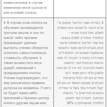
комиссионные в случае
изменения мной сроков и/
или условий оплаты.
4. В случае если оплата за
4. במידה ושכר הלימוד ממומן ע"י
обучение производится
גורם חיצוני כל שהוא והוא מפסיק
третьим лицом, и оно по
לשלם, מכל סיבה שהיא –
какой- либо причине
התלמיד מתחייב לשלם בעצמו
прекращает данные
את שכר הלימוד בתוספת שיעור
выплаты, ученик обязуется
הנזק הנגרם לניומן סנטר כתוצאה
оплатить самостоятельно
מהפסקת תשלום זה. התלמיד/ה
стоимость обучения, а
מצהיר/ה בזאת כי הובהרו לו תנאי
также возместить весь
הרשות הבוחנת לגבי הרשאה
ущерб, связанный с
לגשת לבחינות. לא יהיו לו תביעות
прекращением оплаты.
כלשהן כלפי ניומן סנטר ו/או
Ученик подтверждает, что
אחרים אם לא יכלול ברשימת
ему разъяснены правила
הנבחנים מטעם המוסד או אם לא
допуска на экзамены. У него
יקבל תעודת גמר בשל אי עמידה
не будет каких-либо
בתנאים הנדרשים ע"י הרשות
претензий к Ньюмен центру
הבוחנת. תעודת גמר תוענק
и/или к другим лицам или
לתלמיד שהשתתף ב-80%