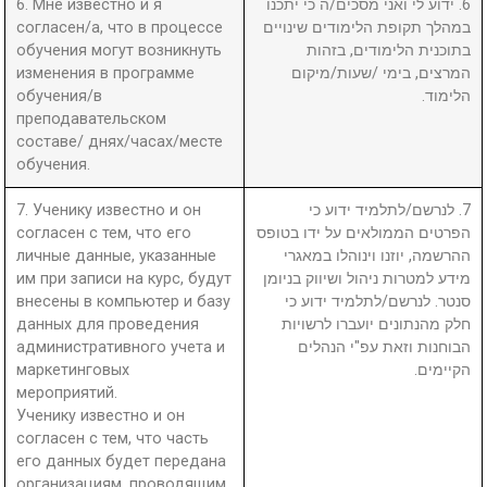
6. Мне известно и я
6. ידוע לי ואני מסכים/ה כי יתכנו
согласен/а, что в процессе
במהלך תקופת הלימודים שינויים
обучения могут возникнуть
בתוכנית הלימודים, בזהות
изменения в программе
המרצים, בימי /שעות/מיקום
обучения/в
הלימוד.
преподавательском
составе/ днях/часах/месте
обучения.
7. Ученику известно и он
7. לנרשם/לתלמיד ידוע כי
согласен с тем, что его
הפרטים הממולאים על ידו בטופס
личные данные, указанные
ההרשמה, יוזנו וינוהלו במאגרי
им при записи на курс, будут
מידע למטרות ניהול ושיווק בניומן
внесены в компьютер и базу
סנטר. לנרשם/לתלמיד ידוע כי
данных для проведения
חלק מהנתונים יועברו לרשויות
административного учета и
הבוחנות וזאת עפ"י הנהלים
маркетинговых
הקיימים.
мероприятий.
Ученику известно и он
согласен с тем, что часть
его данных будет передана
организациям, проводящим