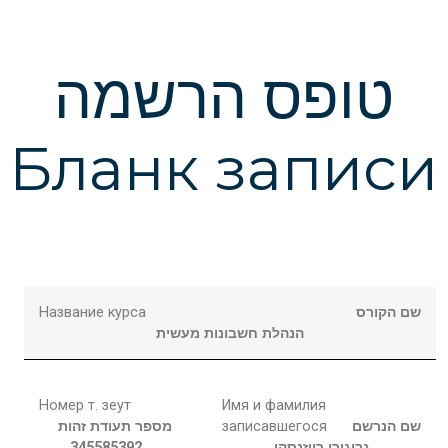
טופס הרשמה
Бланк записи
Название курса
שם הקורס
הנהלת חשבונות מעשית
Номер т. зеут
Имя и фамилия
מספר תעודת זהות
записавшегося
שם הנרשם
345585392
רייזנסקי
גריגורי