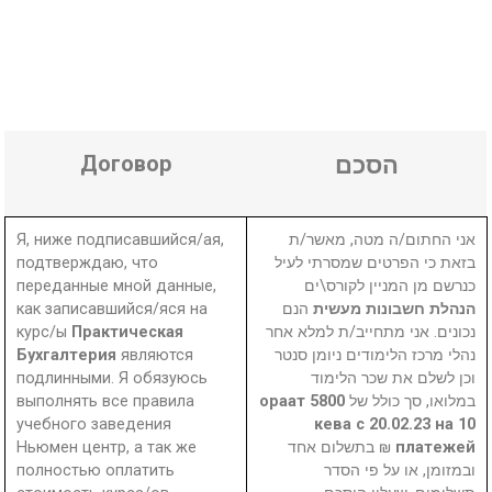
Договор
הסכם
Я, ниже подписавшийся/ая,
אני החתום/ה מטה, מאשר/ת
подтверждаю, что
בזאת כי הפרטים שמסרתי לעיל
переданные мной данные,
כנרשם מן המניין לקורס\ים
как записавшийся/яся на
הנם
הנהלת חשבונות מעשית
курс/ы
Практическая
נכונים. אני מתחייב/ת למלא אחר
Бухгалтерия
являются
נהלי מרכז הלימודים ניומן סנטר
подлинными. Я обязуюсь
וכן לשלם את שכר הלימוד
выполнять все правила
5800 ораат
במלואו, סך כולל של
учебного заведения
кева с 20.02.23 на 10
Ньюмен центр, а так же
₪ בתשלום אחד
платежей
полностью оплатить
ובמזומן, או על פי הסדר