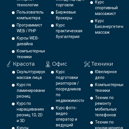
Курс
технологии
торговли
спортивный
Пользователь
Биржевые
массажист
компьютера
брокеры
Курс
Программист
Курс
Биоэнергетическ
WEB / PHP
практическая
массаж
бухгалтерия
Курсы WEB-
дизайна
Компьютерные
техники
Красота
Офис
Техники
Скульптурирующий
Курс
Ювелирное
массаж лица
подготовки
дело
риэлторов /
Курс по
Компьютерные
посредников
ламинированию
техники
по
ресниц
Техник по
недвижимости
Курс по
ремонту
Курс фото-
наращиванию
мобильных
видео
ресниц 1D, 2D
телефонов
оператор и
и 3D
Техник по
ведущий
Курсы
кондиционерам