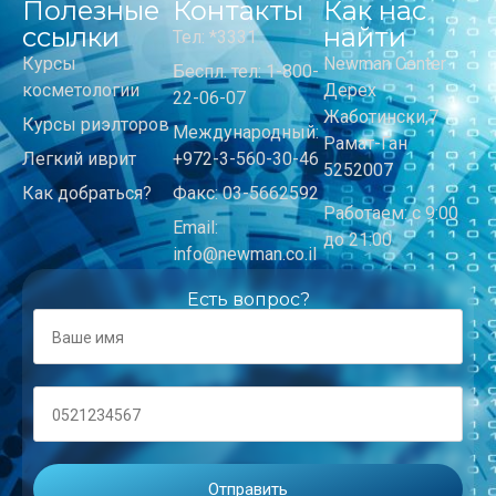
Полезные
Контакты
Как нас
ссылки
найти
Тел: *3331
Курсы
Newman Center
Беспл. тел: 1-800-
косметологии
Дерех
22-06-07
Жаботински,7
Курсы риэлторов
Международный:
Рамат-Ган
Легкий иврит
+972-3-560-30-46
5252007
Как добраться?
Факс: 03-5662592
Работаем: с 9:00
Email:
до 21:00
info@newman.co.il
Есть вопрос?