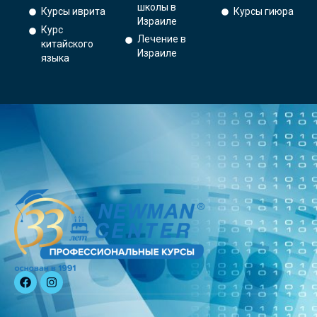
школы в
Курсы иврита
Курсы гиюра
Израиле
Курс
Лечение в
китайского
Израиле
языка