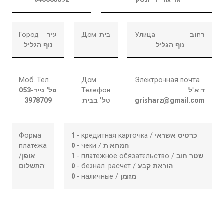
Город
עיר
Дом
בית
Улица
רחוב
נוף הגליל
נוף הגליל
Моб. Тел.
Дом.
Электронная почта
053-
טל' נייד
Телефон
דוא"ל
3978709
טל' בבית
grisharz@gmail.com
Форма
1
- кредитная карточка /
כרטיס אשראי
платежа
0
- чеки /
המחאות
/
אופן
1
- платежное обязательство /
שטר חוב
התשלום
:
0
- безнал. расчет /
הוראת קבע
0
- наличные /
מזומן