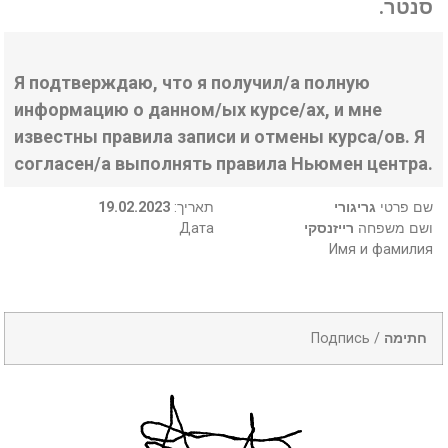
סנטר.
Я подтверждаю, что я получил/а полную
информацию о данном/ых курсе/ах, и мне
известны правила записи и отмены курса/ов. Я
согласен/а выполнять правила Ньюмен центра.
19.02.2023
:תאריך
גריגורי
שם פרטי
Дата
רייזנסקי
ושם משפחה
Имя и фамилия
Подпись /
חתימה