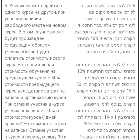
5. Ученик может перейти с
5. לתלמיד מותר לעבור מקורס
одного курса на другой, при
לקורס, על בסיס מקום פנוי.
условии наличия
ההתחשבנות תערוך כך: שכר
свободного места на новом
לימוד בקורס אליו עובר התלמיד +
курсе. В этом случае расчет
שכר לימוד עבור החלק היחסי בגין
будет произведен
הקורס ממנו פרש + 40% ממחיר
следующим образом:
הקורס הממנו פרש בגין הוצאות
ученик обязан будет
הרשמה, ניהול וריכוז הקורס.
оплатить стоимость нового
курса + относительная
נרשם/תלמיד המבטל השתתפות
стоимость обучения на
בקורס ישלם דמי ההרשמה 10%
предыдущем курсе + 40%
ממחיר הקורס. נרשם/תלמיד
стоимости предыдущего
המבטל השתתפות בקורס בין 30
курса вследствие затрат на
ל-15 ימים עד יום תחילת הקורס
запись и организацию курса.
ישלם דמי ביטול 15% ממחיר
При отмене участия в курсе
הקורס, בנוסף לדמי הרשמה.
ученик оплачивает 10% от
נרשם/תלמיד המבטל השתתפות
стоимости курса ("дмей
בקורס בין 1 ל-14 ימים לתחילת
аршама" – стоимость затрат
הקורס ישלם דמי ביטול 30%
на запись). Отмена участия
ממחיר הקורס, בנוסף לדמי
в курсе в период между 30 и
הרשמה. נרשם/תלמיד המבטל