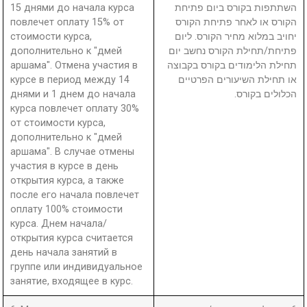
15 днями до начала курса
השתתפות בקורס ביום פתיחת
повлечет оплату 15% от
הקורס או לאחר פתיחת הקורס
стоимости курса,
יחויב במלוא מחיר הקורס. ליום
дополнительно к "дмей
פתיחת/תחילת הקורס נחשב יום
аршама". Отмена участия в
תחילת הלימודים בקורס בקבוצה
курсе в период между 14
או תחילת השיעורים הפרטיים
днями и 1 днем до начала
הכלולים בקורס.
курса повлечет оплату 30%
от стоимости курса,
дополнительно к "дмей
аршама". В случае отмены
участия в курсе в день
открытия курса, а также
после его начала повлечет
оплату 100% стоимости
курса. Днем начала/
открытия курса считается
день начала занятий в
группе или индивидуальное
занятие, входящее в курс.