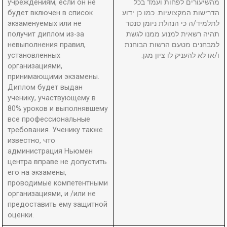
учреждениям, если он не
מהשיעורים לפחות ועמד בכל
будет включен в список
הדרישות המקצועיות. כמו כן ידוע
экзаменуемых или не
לתלמיד/ה כי הנהלת ניומן סנטר
получит диплом из-за
תהיה רשאית למנוע ממנו לגשת
невыполнения правил,
למבחנים מטעם הרשות הבוחנת
установленных
ו/או לא להעניק לו ציון מגן.
организациями,
принимающими экзамены.
Диплом будет выдан
ученику, участвующему в
80% уроков и выполнявшему
все профессиональные
требования. Ученику также
известно, что
администрация Ньюмен
центра вправе не допустить
его на экзамены,
проводимые компетентными
организациями, и /или не
предоставить ему защитной
оценки.