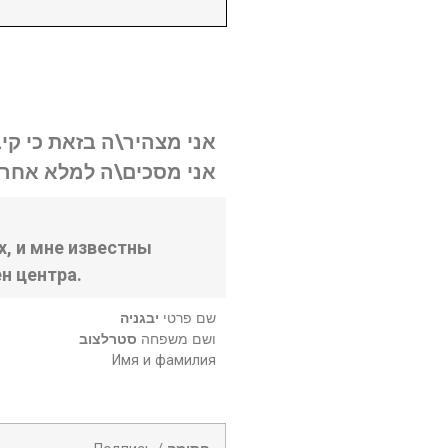
אני מצהיר\ה בזאת כי קי.
אני מסכים\ה למלא אחר .
, и мне известны
н центра.
שם פרטי
יבגניה
ושם משפחה
סטרלצוב
Имя и фамилия