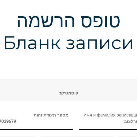
טופס הרשמה
Бланк записи
קוסמטיקה
מספר תעודת זהות
Имя и фамилия записавш
7039679
רלצוב