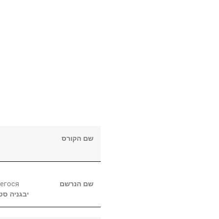
שם הקורס
егося
שם הנרשם
יבגניה
סט