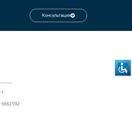
Консультация
_____
דרך ז'בו
3-5662592