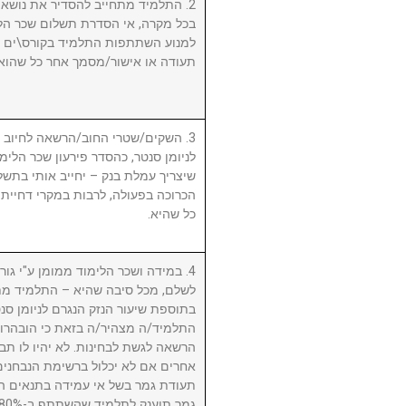
התלמיד מתחייב להסדיר את נושא שכ.
בכל מקרה, אי הסדרת תשלום שכר הלי
למנוע השתתפות התלמיד בקורס\ים ו/א
תעודה או אישור/מסמך אחר כל שהוא.
השקים/שטרי החוב/הרשאה לחיוב חשב
לניומן סנטר, כהסדר פירעון שכר הלימוד
שיצריך עמלת בנק – יחייב אותי בתשלו
הכרוכה בפעולה, לרבות במקרי דחיית 
כל שהיא.
במידה ושכר הלימוד ממומן ע"י גורם ח
לשלם, מכל סיבה שהיא – התלמיד מת
בתוספת שיעור הנזק הנגרם לניומן .
התלמיד/ה מצהיר/ה בזאת כי הובהרו 
הרשאה לגשת לבחינות. לא יהיו לו תבי
אחרים אם לא יכלול ברשימת הנבחני
תעודת גמר בשל אי עמידה בתנאים הנ