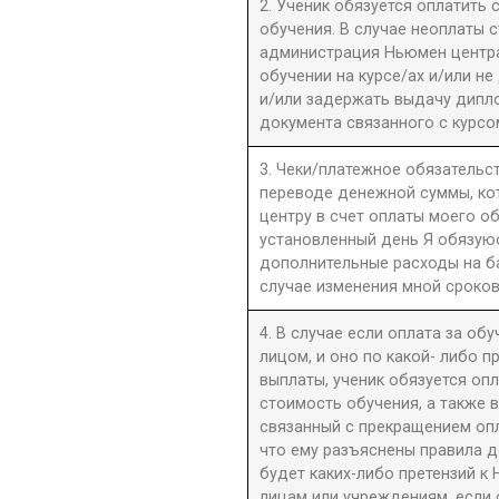
2. Ученик обязуется оплатить
обучения. В случае неоплаты 
администрация Ньюмен центра 
обучении на курсе/ах и/или не
и/или задержать выдачу дипл
документа связанного с курсо
3. Чеки/платежное обязательст
переводе денежной суммы, к
центру в счет оплаты моего о
установленный день Я обязую
дополнительные расходы на б
случае изменения мной сроков
4. В случае если оплата за об
лицом, и оно по какой- либо 
выплаты, ученик обязуется оп
стоимость обучения, а также 
связанный с прекращением оп
что ему разъяснены правила до
будет каких-либо претензий к 
лицам или учреждениям, если 