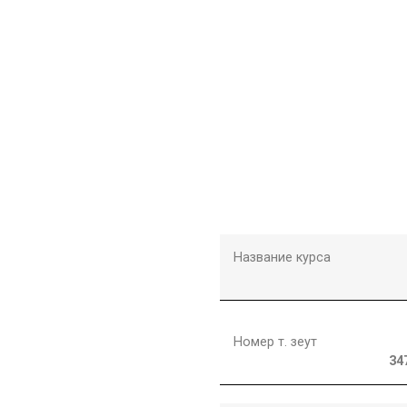
Название курса
Номер т. зеут
34