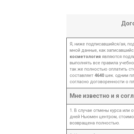
Дог
Я, ниже подписавшийся/ая, п
мной данные, как записавшийс
косметология
являются подл
выполнять все правила учебно
так же полностью оплатить ст
составляет
4640
шек. одним п
согласно договоренности о пл
Мне известно и я согл
1. В случае отмены курса или 
дней Ньюмен центром, стоимо
возвращена полностью.