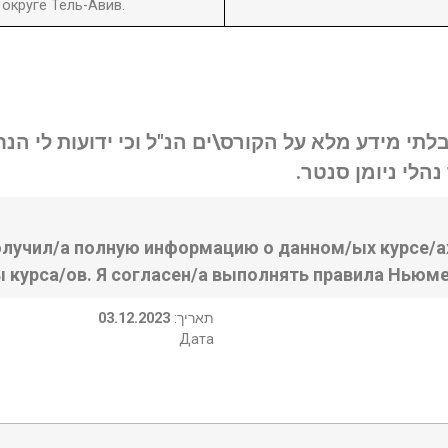
округе Тель-Авив.
בלתי מידע מלא על הקורס\ים הנ"ל וכי ידועות לי ה
נהלי ניומן סנטר
олучил/а полную информацию о данном/ых курсе/ах
ы курса/ов. Я согласен/а выполнять правила Ньюме
03.12.2023
:תאריך
Дата