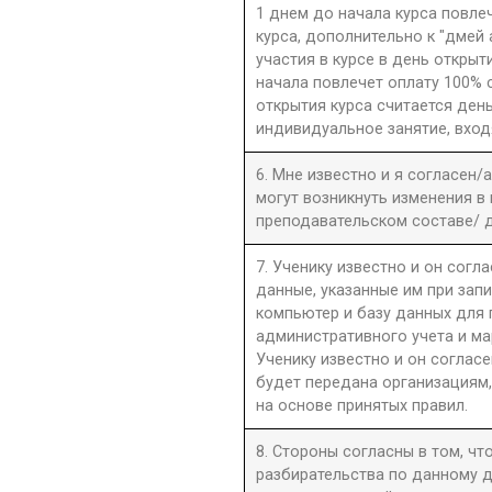
1 днем до начала курса повле
курса, дополнительно к "дмей
участия в курсе в день открыти
начала повлечет оплату 100% 
открытия курса считается день
индивидуальное занятие, вход
6. Мне известно и я согласен/
могут возникнуть изменения в
преподавательском составе/ д
7. Ученику известно и он согла
данные, указанные им при запи
компьютер и базу данных для
административного учета и ма
Ученику известно и он согласе
будет передана организациям,
на основе принятых правил.
8. Стороны согласны в том, ч
разбирательства по данному д