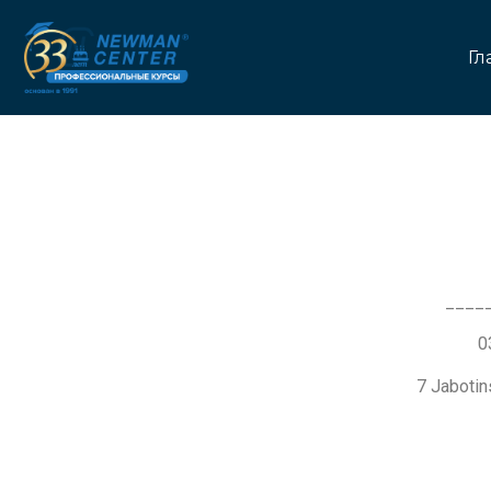
Гл
____
7 Jaboti