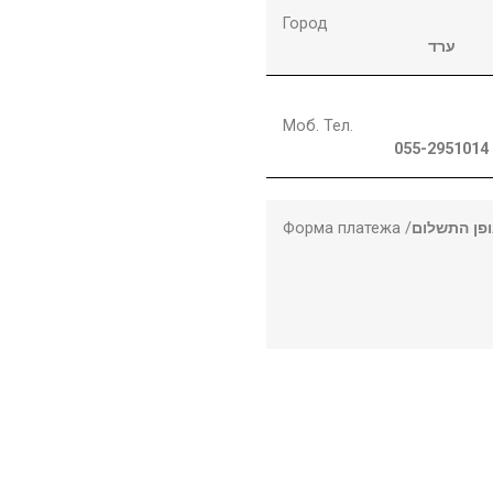
Город
ערד
Моб. Тел.
055-2951014
Форма платежа /
פן התשלום