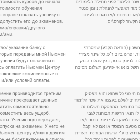
 стоимость курсов до начала
2. ר הלימוד לפני תחילת הלימודים
стоимости обучения
מוד תאפשר להנהלת ניומן סנטר
вправе отказать ученику в
ו בבחינות ו/או תגרום לעיכוב
 допустить его до экзаменов,
 הקשור לקורס\ים
ома/справки/другого
м/ами.
во/ указание банку о
3. ון (הוראת הקבע) שמסרתי
оторые переданы мной Ньюмен
, יפרעו ביום ז"פ. כל שינוי מצידי
бучения будут оплачены в
ם לניומן סנטר, בגין עמלת הבנק
сь оплатить Ньюмен Центру
תשלום או אי-פירעון תשלום מסיבה
анковские комиссионные в
 и/или условий оплаты.
учение производится третьим
4. יצוני כל שהוא והוא מפסיק
причине прекращает данные
חייב לשלם בעצמו את שכר הלימוד
латить самостоятельно
סנטר כתוצאה מהפסקת תשלום זה
возместить весь ущерб,
לו תנאי הרשות הבוחנת לגבי
латы. Ученик подтверждает,
עות כלשהן כלפי ניומן סנטר ו/או
пуска на экзамены. У него не
ם מטעם המוסד או אם לא יקבל
Ньюмен центру и/или к другим
דרשים ע"י הרשות הבוחנת. תעודת
он не будет включен в список
גמר תוענק לתלמיד שהשתתף ב-80% מהשיעורים לפחות ועמד בכל