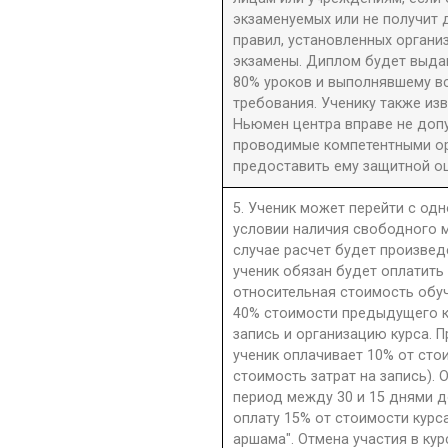
экзаменуемых или не получит 
правил, установленных орган
экзамены. Диплом будет выдан
80% уроков и выполнявшему в
требования. Ученику также из
Ньюмен центра вправе не допу
проводимые компетентными орг
предоставить ему защитной оц
5. Ученик может перейти с одн
условии наличия свободного м
случае расчет будет произве
ученик обязан будет оплатить
относительная стоимость обу
40% стоимости предыдущего к
запись и организацию курса. П
ученик оплачивает 10% от сто
стоимость затрат на запись). 
период между 30 и 15 днями д
оплату 15% от стоимости курс
аршама". Отмена участия в ку