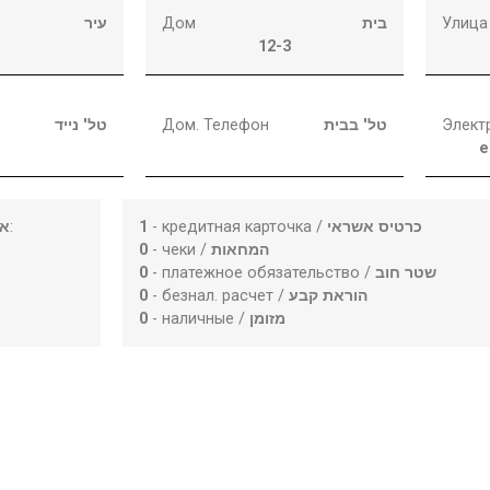
עיר
Дом
בית
Улица
12-3
טל' נייד
Дом. Телефон
טל' בבית
Элект
e
או
:
1
- кредитная карточка /
כרטיס אשראי
0
- чеки /
המחאות
0
- платежное обязательство /
שטר חוב
0
- безнал. расчет /
הוראת קבע
0
- наличные /
מזומן