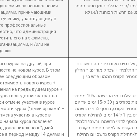
диплом из-за невыполнения
מיד/ה כי הנהלת ניומן סנטר תהיה
изациями, принимающими
טעם הרשות הבוחנת ו/או לא
 ученику, участвующему в
се профессиональные
вестно, что администрация
стить его на экзамены,
анизациями, и /или не
енки.
ого курса на другой, при
5. ל בסיס מקום פנוי. ההתחשבנות
еста на новом курсе. В этом
בר התלמיד + שכר לימוד עבור החלק
ден следующим образом:
סי בגין הקורס ממנו פרש + 40% ממחיר הקורס הממנו פרש בגין
 стоимость нового курса +
чения на предыдущем курсе +
урса вследствие затрат на
נרשם/תלמיד המבטל השתתפות בקורס ישלם דמי ההרשמה 10% ממחיר
ри отмене участия в курсе
הקורס. נרשם/תלמיד המבטל השתתפות בקורס בין 30 ל-15 ימים עד יום
имости курса ("дмей аршама" –
ילת הקורס ישלם דמי ביטול 15% ממחיר הקורס, בנוסף לדמי הרשמה
Отмена участия в курсе в
נרשם/תלמיד המבטל השתתפות בקורס בין 1 ל-14 ימים לתחילת הקורס
о начала курса повлечет
ממחיר הקורס, בנוסף לדמי הרשמה. נרשם/תלמיד
а, дополнительно к "дмей
 הקורס או לאחר פתיחת הקורס
рсе в период между 14 днями и
חת/תחילת הקורס נחשב יום תחילת