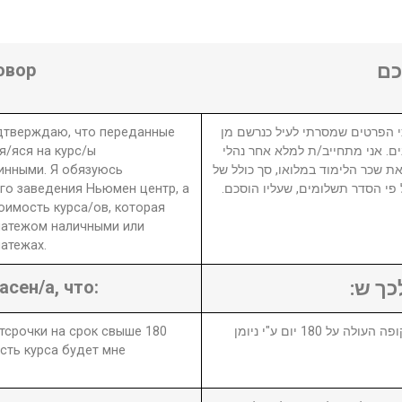
овор
ם
одтверждаю, что переданные
 הפרטים שמסרתי לעיל כנרשם מן
я/яся на курс/ы
ים. אני מתחייב/ת למלא אחר נהלי
инными. Я обязуюсь
את שכר הלימוד במלואו, סך כולל של
го заведения Ньюмен центр, а
₪ פי הסדר תשלומים, שעליו הוסכם
оимость курса/ов, которая
латежом наличными или
атежах.
асен/а, что:
לכך ש
отсрочки на срок свыше 180
1. במידה ויבוטל או יידחה הקורס לתקופה העולה על 180 יום ע"י ניומן
сть курса будет мне