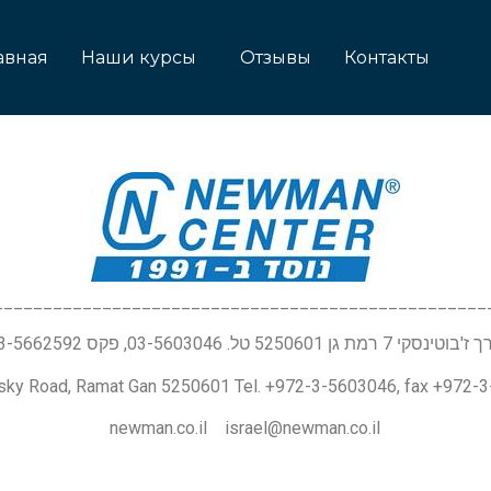
авная
Наши курсы
Отзывы
Контакты
__________________________________________________
טינסקי 7 רמת גן 5250601 טל. 03-5603046, פקס 03-5662592
nsky Road, Ramat Gan 5250601 Tel. +972-3-5603046, fax +972-
newman.co.il israel@newman.co.il