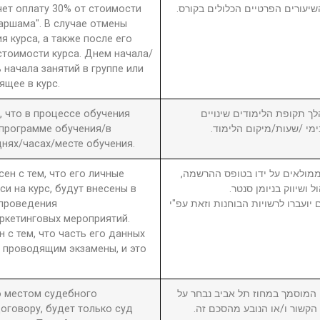
чет оплату 30% от стоимости
שיעורים הפרטיים הכלולים בקורס
 аршама". В случае отмены
я курса, а также после его
стоимости курса. Днем начала/
 начала занятий в группе или
ящее в курс.
а, что в процессе обучения
6. ך תקופת הלימודים שינויים
 программе обучения/в
בימי /שעות/מיקום הלימוד
нях/часах/месте обучения.
сен с тем, что его личные
7. מולאים על ידו בטופס ההרשמה
си на курс, будут внесены в
ול ושיווק בניומן סנטר
 проведения
יועברו לרשויות הבוחנות וזאת עפ"י
ркетинговых мероприятий.
н с тем, что часть его данных
 проводящим экзамены, и это
то местом судебного
8. וסמך במחוז תל אביב נבחר על
оговору, будет только суд
ן הקשור ו/או הנובע מהסכם זה