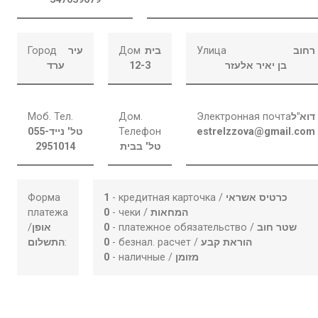
Город
עיר
Дом
בית
Улица
רחוב
ערד
12-3
בן יאיר אלעזר
Моб. Тел.
Дом.
Электронная почта
דוא"ל
055-
טל' נייד
Телефон
estrelzzova@gmail.com
2951014
טל' בבית
Форма
1
- кредитная карточка /
כרטיס אשראי
платежа
0
- чеки /
המחאות
/
אופן
0
- платежное обязательство /
שטר חוב
התשלום
:
0
- безнал. расчет /
הוראת קבע
0
- наличные /
מזומן