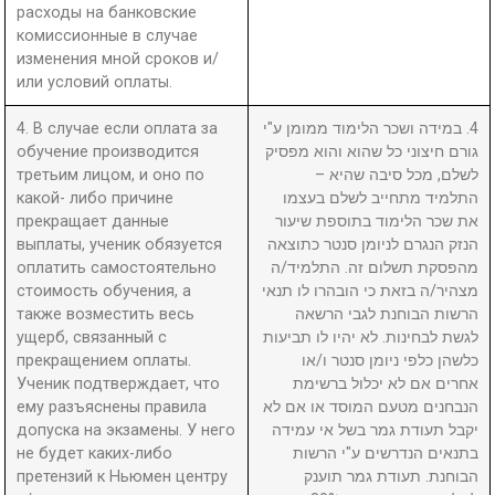
расходы на банковские
комиссионные в случае
изменения мной сроков и/
или условий оплаты.
4. В случае если оплата за
4. במידה ושכר הלימוד ממומן ע"י
обучение производится
גורם חיצוני כל שהוא והוא מפסיק
третьим лицом, и оно по
לשלם, מכל סיבה שהיא –
какой- либо причине
התלמיד מתחייב לשלם בעצמו
прекращает данные
את שכר הלימוד בתוספת שיעור
выплаты, ученик обязуется
הנזק הנגרם לניומן סנטר כתוצאה
оплатить самостоятельно
מהפסקת תשלום זה. התלמיד/ה
стоимость обучения, а
מצהיר/ה בזאת כי הובהרו לו תנאי
также возместить весь
הרשות הבוחנת לגבי הרשאה
ущерб, связанный с
לגשת לבחינות. לא יהיו לו תביעות
прекращением оплаты.
כלשהן כלפי ניומן סנטר ו/או
Ученик подтверждает, что
אחרים אם לא יכלול ברשימת
ему разъяснены правила
הנבחנים מטעם המוסד או אם לא
допуска на экзамены. У него
יקבל תעודת גמר בשל אי עמידה
не будет каких-либо
בתנאים הנדרשים ע"י הרשות
претензий к Ньюмен центру
הבוחנת. תעודת גמר תוענק