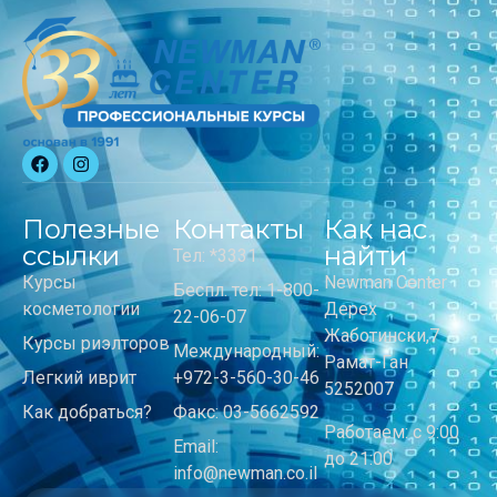
Полезные
Контакты
Как нас
ссылки
найти
Тел: *3331
Курсы
Newman Center
Беспл. тел: 1-800-
косметологии
Дерех
22-06-07
Жаботински,7
Курсы риэлторов
Международный:
Рамат-Ган
Легкий иврит
+972-3-560-30-46
5252007
Как добраться?
Факс: 03-5662592
Работаем: с 9:00
Email:
до 21:00
info@newman.co.il