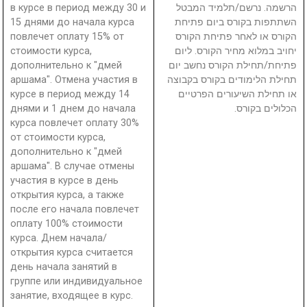
в курсе в период между 30 и
הרשמה. נרשם/תלמיד המבטל
15 днями до начала курса
השתתפות בקורס ביום פתיחת
повлечет оплату 15% от
הקורס או לאחר פתיחת הקורס
стоимости курса,
יחויב במלוא מחיר הקורס. ליום
дополнительно к "дмей
פתיחת/תחילת הקורס נחשב יום
аршама". Отмена участия в
תחילת הלימודים בקורס בקבוצה
курсе в период между 14
או תחילת השיעורים הפרטיים
днями и 1 днем до начала
הכלולים בקורס.
курса повлечет оплату 30%
от стоимости курса,
дополнительно к "дмей
аршама". В случае отмены
участия в курсе в день
открытия курса, а также
после его начала повлечет
оплату 100% стоимости
курса. Днем начала/
открытия курса считается
день начала занятий в
группе или индивидуальное
занятие, входящее в курс.