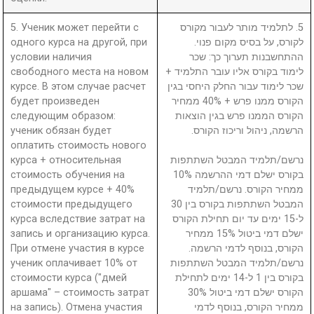
5. Ученик может перейти с
5. לתלמיד מותר לעבור מקורס
одного курса на другой, при
לקורס, על בסיס מקום פנוי.
условии наличия
ההתחשבנות תערוך כך: שכר
свободного места на новом
לימוד בקורס אליו עובר התלמיד +
курсе. В этом случае расчет
שכר לימוד עבור החלק היחסי בגין
будет произведен
הקורס ממנו פרש + 40% ממחיר
следующим образом:
הקורס הממנו פרש בגין הוצאות
ученик обязан будет
הרשמה, ניהול וריכוז הקורס.
оплатить стоимость нового
курса + относительная
נרשם/תלמיד המבטל השתתפות
стоимость обучения на
בקורס ישלם דמי ההרשמה 10%
предыдущем курсе + 40%
ממחיר הקורס. נרשם/תלמיד
стоимости предыдущего
המבטל השתתפות בקורס בין 30
курса вследствие затрат на
ל-15 ימים עד יום תחילת הקורס
запись и организацию курса.
ישלם דמי ביטול 15% ממחיר
При отмене участия в курсе
הקורס, בנוסף לדמי הרשמה.
ученик оплачивает 10% от
נרשם/תלמיד המבטל השתתפות
стоимости курса ("дмей
בקורס בין 1 ל-14 ימים לתחילת
аршама" – стоимость затрат
הקורס ישלם דמי ביטול 30%
на запись). Отмена участия
ממחיר הקורס, בנוסף לדמי