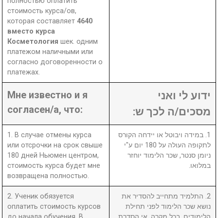
полностью оплатить
стоимость курса/ов,
которая составляет
4640
вместо курса
Косметология
шек. одним
платежом наличными или
согласно договоренности о
платежах.
Мне известно и я
ידוע לי ואני
согласен/а, что:
מסכים/ה לכך ש:
1. В случае отмены курса
1. במידה ויבוטל או יידחה הקורס
или отсрочки на срок свыше
לתקופה העולה על 180 יום ע"י
180 дней Ньюмен центром,
ניומן סנטר, שכר הלימוד יוחזר
стоимость курса будет мне
במלואו.
возвращена полностью.
2. Ученик обязуется
2. התלמיד מתחייב להסדיר את
оплатить стоимость курсов
נושא שכר הלימוד לפני תחילת
до начала обучения. В
הלימודים. בכל מקרה, אי הסדרת