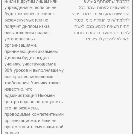
и/или к другим лицам или
לתלמיד שהשתתף ב-80%
учреждениям, если он не
מהשיעורים לפחות ועמד בכל
будет включен в список
הדרישות המקצועיות. כמו כן ידוע
экзаменуемых или не
לתלמיד/ה כי הנהלת ניומן סנטר
получит диплом из-за
תהיה רשאית למנוע ממנו לגשת
невыполнения правил,
למבחנים מטעם הרשות הבוחנת
установленных
ו/או לא להעניק לו ציון מגן.
организациями,
принимающими экзамены.
Диплом будет выдан
ученику, участвующему в
80% уроков и выполнявшему
все профессиональные
требования. Ученику также
известно, что
администрация Ньюмен
центра вправе не допустить
его на экзамены,
проводимые компетентными
организациями, и /или не
предоставить ему защитной
оценки.