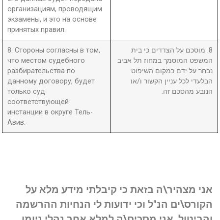
организациям, проводящим
экзамены, и это на основе
принятых правил.
8. Стороны согласны в том,
8. מוסכם על הצדדים כי בית
что местом судебного
המשפט המוסמך במחוז תל אביב
разбирательства по
נבחר על ידם כמקום השיפוט
данному договору, будет
הבלעדי לכל עניין הקשור ו/או
только суд
הנובע מהסכם זה.
соответствующей
инстанции в округе Тель-
Авив.
אני מצהיר\ה בזאת כי קיבלתי מידע מלא על
הקורס\ים הנ"ל וכי ידועות לי הנחיות ההרשמה
והביטול. אני מסכים\ה למלא אחר נהלי ניומן