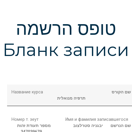
טופס הרשמה
Бланк записи
Название курса
שם הקורס
תרפיה מנואלית
Номер т. зеут
Имя и фамилия записавшегося
שם הנרשם
יבגניה
סטרלצוב
מספר תעודת זהות
347039679