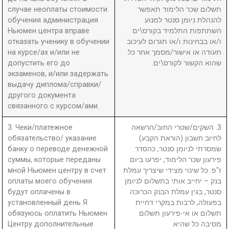
случае неоплаты стоимости
תשלום שכר הלימוד תאפשר
обучения администрация
להנהלת ניומן סנטר למנוע
Ньюмен центра вправе
השתתפות התלמיד בקורס\ים
отказать ученику в обучении
ו/או בבחינות ו/או תגרום לעיכוב
на курсе/ах и/или не
תעודה או אישור/מסמך אחר כל
допустить его до
שהוא הקשור לקורס\ים.
экзаменов, и/или задержать
выдачу диплома/справки/
другого документа
связанного с курсом/ами.
3. Чеки/платежное
3. השקים/שטרי החוב/הרשאה
обязательство/ указание
לחיוב חשבון (הוראת הקבע)
банку о переводе денежной
שמסרתי לניומן סנטר, כהסדר
суммы, которые переданы
פירעון שכר הלימוד, יפרעו ביום
мной Ньюмен центру в счет
ז"פ. כל שינוי מצידי שיצריך עמלת
оплаты моего обучения
בנק – יחייב אותי בתשלום לניומן
будут оплачены в
סנטר, בגין עמלת הבנק הכרוכה
установленный день Я
בפעולה, לרבות במקרי דחיית
обязуюсь оплатить Ньюмен
תשלום או אי-פירעון תשלום
Центру дополнительные
מסיבה כל שהיא.