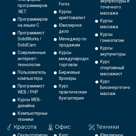
акупрессуры и
Forex
программирования
точечного
.NET
Курсы
массажа
криптовалют
Программирование
Курсы
на языке С
Ювелирное
массажа
дело
Программист
Курсы
SolidWorks /
Менеджер по
гомеопатии
SolidCam
продажам
Курсы
Современные
Курсы
акупунктуры
интернет-
международной
Курс
технологии
торговли
спортивный
Пользователь
Биржевые
массажист
компьютера
брокеры
Курс
Программист
Курс
Биоэнергетическ
WEB / PHP
практическая
массаж
бухгалтерия
Курсы WEB-
дизайна
Компьютерные
техники
Красота
Офис
Техники
Скульптурирующий
Курс
Ювелирное