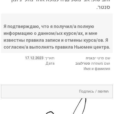
סנטר.
Я подтверждаю, что я получил/а полную
информацию о данном/ых курсе/ах, и мне
известны правила записи и отмены курса/ов. Я
согласен/а выполнять правила Ньюмен центра.
17.12.2023
:תאריך
יבגניה
שם פרטי
Дата
סטרלצוב
ושם משפחה
Имя и фамилия
Подпись /
חתימה