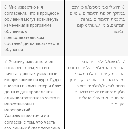
6. Мне известно и я
6. ידוע לי ואני מסכים/ה כי יתכנו
согласен/а, что в процессе
במהלך תקופת הלימודים שינויים
обучения могут возникнуть
בתוכנית הלימודים, בזהות
изменения в программе
המרצים, בימי /שעות/מיקום
обучения/в
הלימוד.
преподавательском
составе/ днях/часах/месте
обучения.
7. Ученику известно и он
7. לנרשם/לתלמיד ידוע כי
согласен с тем, что его
הפרטים הממולאים על ידו בטופס
личные данные, указанные
ההרשמה, יוזנו וינוהלו במאגרי
им при записи на курс, будут
מידע למטרות ניהול ושיווק בניומן
внесены в компьютер и базу
סנטר. לנרשם/לתלמיד ידוע כי
данных для проведения
חלק מהנתונים יועברו לרשויות
административного учета и
הבוחנות וזאת עפ"י הנהלים
маркетинговых
הקיימים.
мероприятий.
Ученику известно и он
согласен с тем, что часть
его данных будет передана