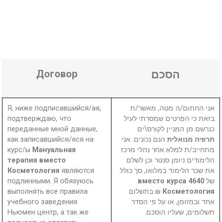
Договор
הסכם
Я, ниже подписавшийся/ая,
אני החתום/ה מטה, מאשר/ת
подтверждаю, что
בזאת כי הפרטים שמסרתי לעיל
переданные мной данные,
כנרשם מן המניין לקורס\ים
как записавшийся/яся на
הנם נכונים. אני
תרפיה מנואלית
курс/ы
Мануальная
מתחייב/ת למלא אחר נהלי מרכז
терапия вместо
הלימודים ניומן סנטר וכן לשלם
Косметология
являются
את שכר הלימוד במלואו, סך כולל
подлинными. Я обязуюсь
4640 вместо курса
של
выполнять все правила
₪ בתשלום
Косметология
учебного заведения
אחד ובמזומן, או על פי הסדר
Ньюмен центр, а так же
תשלומים, שעליו הוסכם.