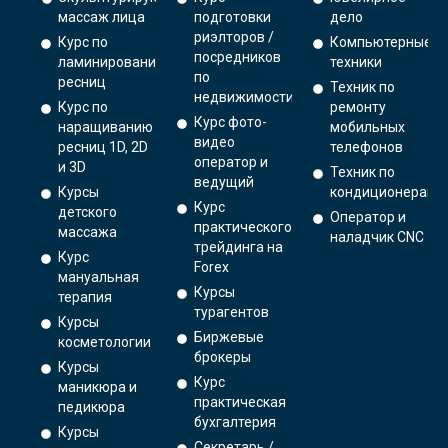
массаж лица
подготовки
дело
риэлторов /
Курс по
Компьютерные
посредников
ламинированию
техники
по
ресниц
Техник по
недвижимости
Курс по
ремонту
Курс фото-
наращиванию
мобильных
видео
ресниц 1D, 2D
телефонов
оператор и
и 3D
Техник по
ведущий
Курсы
кондиционерам
Курс
детского
Оператор и
практического
массажа
наладчик CNC
трейдинга на
Курс
Forex
мануальная
Курсы
терапия
турагентов
Курсы
Биржевые
косметологии
брокеры
Курсы
Курс
маникюра и
практическая
педикюра
бухгалтерия
Курсы
Секретарь /