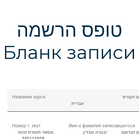
טופס הרשמה
Бланк записи
Название курса
 הקורס
עברית
Номер т. зеут
Имя и фамилия записавшегося
 הנרשם
יבגניה
סבדין
מספר תעודת זהות
345111918