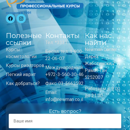
Полезные
Контакты
Как нас
ссылки
найти
Тел: *3331
Курсы
Newman Center
Беспл. тел: 1-800-
косметологии
Дерех
22-06-07
Жаботински,7
Курсы риэлторов
Международный:
Рамат-Ган
Легкий иврит
+972-3-560-30-46
5252007
Как добраться?
Факс: 03-5662592
Работаем: с 9:00
Email:
до 21:00
info@newman.co.il
Есть вопрос?