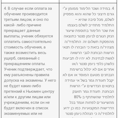
4. В случае если оплата за
4. במידה ושכר הלימוד ממומן ע"י
обучение производится
גורם חיצוני כל שהוא והוא מפסיק
третьим лицом, и оно по
לשלם, מכל סיבה שהיא –
какой- либо причине
התלמיד מתחייב לשלם בעצמו
прекращает данные
את שכר הלימוד בתוספת שיעור
выплаты, ученик обязуется
הנזק הנגרם לניומן סנטר כתוצאה
оплатить самостоятельно
מהפסקת תשלום זה. התלמיד/ה
стоимость обучения, а
מצהיר/ה בזאת כי הובהרו לו תנאי
также возместить весь
הרשות הבוחנת לגבי הרשאה
ущерб, связанный с
לגשת לבחינות. לא יהיו לו תביעות
прекращением оплаты.
כלשהן כלפי ניומן סנטר ו/או
Ученик подтверждает, что
אחרים אם לא יכלול ברשימת
ему разъяснены правила
הנבחנים מטעם המוסד או אם לא
допуска на экзамены. У него
יקבל תעודת גמר בשל אי עמידה
не будет каких-либо
בתנאים הנדרשים ע"י הרשות
претензий к Ньюмен центру
הבוחנת. תעודת גמר תוענק
и/или к другим лицам или
לתלמיד שהשתתף ב-80%
учреждениям, если он не
מהשיעורים לפחות ועמד בכל
будет включен в список
הדרישות המקצועיות. כמו כן ידוע
экзаменуемых или не
לתלמיד/ה כי הנהלת ניומן סנטר