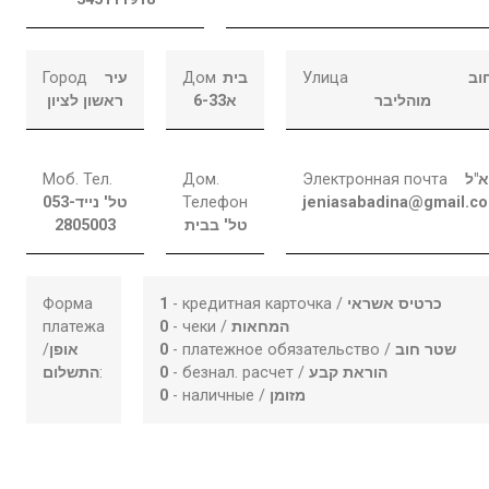
Город
עיר
Дом
בית
Улица
וב
מוהליבר
6-33א
ראשון לציון
Моб. Тел.
Дом.
Электронная почта
א"ל
053-
טל' נייד
Телефон
jeniasabadina@gmail.c
2805003
טל' בבית
Форма
1
- кредитная карточка /
כרטיס אשראי
платежа
0
- чеки /
המחאות
/
אופן
0
- платежное обязательство /
שטר חוב
התשלום
:
0
- безнал. расчет /
הוראת קבע
0
- наличные /
מזומן