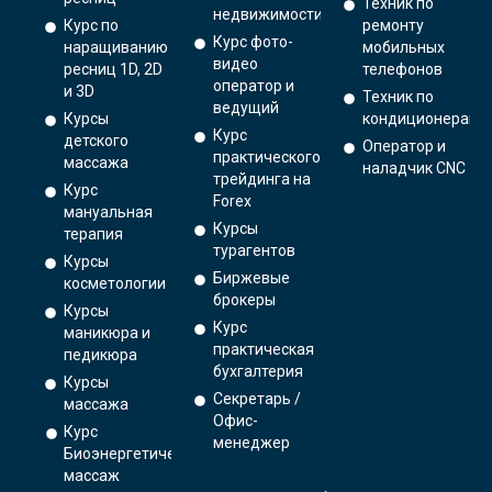
Техник по
недвижимости
Курс по
ремонту
Курс фото-
наращиванию
мобильных
видео
ресниц 1D, 2D
телефонов
оператор и
и 3D
Техник по
ведущий
Курсы
кондиционерам
Курс
детского
Оператор и
практического
массажа
наладчик CNC
трейдинга на
Курс
Forex
мануальная
Курсы
терапия
турагентов
Курсы
Биржевые
косметологии
брокеры
Курсы
Курс
маникюра и
практическая
педикюра
бухгалтерия
Курсы
Секретарь /
массажа
Офис-
Курс
менеджер
Биоэнергетический
массаж