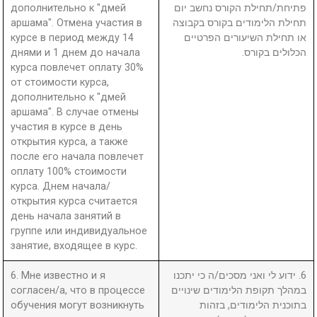
дополнительно к "дмей
פתיחת/תחילת הקורס נחשב יום
аршама". Отмена участия в
תחילת הלימודים בקורס בקבוצה
курсе в период между 14
או תחילת השיעורים הפרטיים
днями и 1 днем до начала
הכלולים בקורס.
курса повлечет оплату 30%
от стоимости курса,
дополнительно к "дмей
аршама". В случае отмены
участия в курсе в день
открытия курса, а также
после его начала повлечет
оплату 100% стоимости
курса. Днем начала/
открытия курса считается
день начала занятий в
группе или индивидуальное
занятие, входящее в курс.
6. Мне известно и я
6. ידוע לי ואני מסכים/ה כי יתכנו
согласен/а, что в процессе
במהלך תקופת הלימודים שינויים
обучения могут возникнуть
בתוכנית הלימודים, בזהות