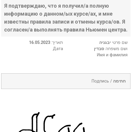
Я подтверждаю, что я получил/а полную
информацию о данном/ых курсе/ах, и мне
известны правила записи и отмены курса/ов. Я
согласен/а выполнять правила Ньюмен центра.
16.05.2023
:תאריך
יבגניה
שם פרטי
Дата
סבדין
ושם משפחה
Имя и фамилия
Подпись /
חתימה