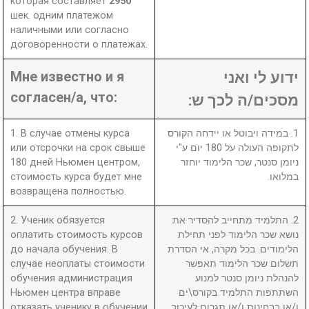
которая составляет
2950
шек. одним платежом
наличными или согласно
договоренности о платежах.
Мне известно и я
ידוע לי ואני
согласен/а, что:
מסכים/ה לכך ש:
1. В случае отмены курса
1. במידה ויבוטל או יידחה הקורס
или отсрочки на срок свыше
לתקופה העולה על 180 יום ע"י
180 дней Ньюмен центром,
ניומן סנטר, שכר הלימוד יוחזר
стоимость курса будет мне
במלואו.
возвращена полностью.
2. Ученик обязуется
2. התלמיד מתחייב להסדיר את
оплатить стоимость курсов
נושא שכר הלימוד לפני תחילת
до начала обучения. В
הלימודים. בכל מקרה, אי הסדרת
случае неоплаты стоимости
תשלום שכר הלימוד תאפשר
обучения администрация
להנהלת ניומן סנטר למנוע
Ньюмен центра вправе
השתתפות התלמיד בקורס\ים
отказать ученику в обучении
ו/או בבחינות ו/או תגרום לעיכוב