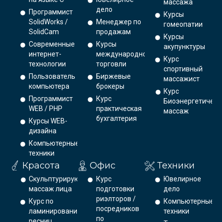
массажа
дело
Программист
Курсы
SolidWorks /
Менеджер по
гомеопатии
SolidCam
продажам
Курсы
Современные
Курсы
акупунктуры
интернет-
международной
Курс
технологии
торговли
спортивный
Пользователь
Биржевые
массажист
компьютера
брокеры
Курс
Программист
Курс
Биоэнергетическ
WEB / PHP
практическая
массаж
бухгалтерия
Курсы WEB-
дизайна
Компьютерные
техники
Красота
Офис
Техники
Скульптурирующий
Курс
Ювелирное
массаж лица
подготовки
дело
риэлторов /
Курс по
Компьютерные
посредников
ламинированию
техники
по
ресниц