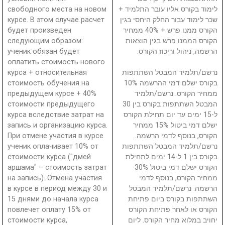
свободного места на новом
לימוד בקורס אליו עובר התלמיד +
курсе. В этом случае расчет
שכר לימוד עבור החלק היחסי בגין
будет произведен
הקורס ממנו פרש + 40% ממחיר
следующим образом:
הקורס הממנו פרש בגין הוצאות
ученик обязан будет
הרשמה, ניהול וריכוז הקורס.
оплатить стоимость нового
курса + относительная
נרשם/תלמיד המבטל השתתפות
стоимость обучения на
בקורס ישלם דמי ההרשמה 10%
предыдущем курсе + 40%
ממחיר הקורס. נרשם/תלמיד
стоимости предыдущего
המבטל השתתפות בקורס בין 30
курса вследствие затрат на
ל-15 ימים עד יום תחילת הקורס
запись и организацию курса.
ישלם דמי ביטול 15% ממחיר
При отмене участия в курсе
הקורס, בנוסף לדמי הרשמה.
ученик оплачивает 10% от
נרשם/תלמיד המבטל השתתפות
стоимости курса ("дмей
בקורס בין 1 ל-14 ימים לתחילת
аршама" – стоимость затрат
הקורס ישלם דמי ביטול 30%
на запись). Отмена участия
ממחיר הקורס, בנוסף לדמי
в курсе в период между 30 и
הרשמה. נרשם/תלמיד המבטל
15 днями до начала курса
השתתפות בקורס ביום פתיחת
повлечет оплату 15% от
הקורס או לאחר פתיחת הקורס
стоимости курса,
יחויב במלוא מחיר הקורס. ליום