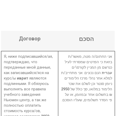
Договор
הסכם
Я, ниже подписавшийся/ая,
אני החתום/ה מטה, מאשר/ת
подтверждаю, что
בזאת כי הפרטים שמסרתי לעיל
переданные мной данные,
כנרשם מן המניין לקורס\ים
как записавшийся/яся на
הנם נכונים. אני מתחייב/ת
עברית
курс/ы
иврит
являются
למלא אחר נהלי מרכז הלימודים
подлинными. Я обязуюсь
ניומן סנטר וכן לשלם את שכר
выполнять все правила
2950
הלימוד במלואו, סך כולל של
учебного заведения
₪ בתשלום אחד ובמזומן, או על
Ньюмен центр, а так же
פי הסדר תשלומים, שעליו הוסכם.
полностью оплатить
стоимость курса/ов,