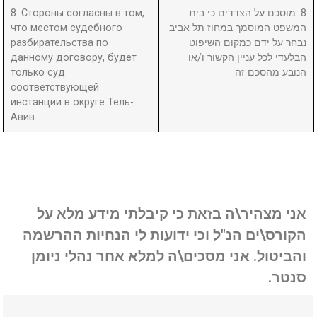
8. Стороны согласны в том,
8. מוסכם על הצדדים כי בית
что местом судебного
המשפט המוסמך במחוז תל אביב
разбирательства по
נבחר על ידם כמקום השיפוט
данному договору, будет
הבלעדי לכל עניין הקשור ו/או
только суд
הנובע מהסכם זה.
соответствующей
инстанции в округе Тель-
Авив.
אני מצהיר\ה בזאת כי קיבלתי מידע מלא על
הקורס\ים הנ"ל וכי ידועות לי הנחיות ההרשמה
והביטול. אני מסכים\ה למלא אחר נהלי ניומן
סנטר.