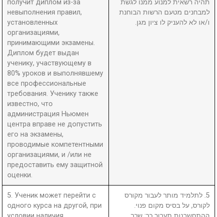
получит диплом из-за
תהיה רשאית למנוע ממנו לגשת
невыполнения правил,
למבחנים מטעם הרשות הבוחנת
установленных
ו/או לא להעניק לו ציון מגן.
организациями,
принимающими экзамены.
Диплом будет выдан
ученику, участвующему в
80% уроков и выполнявшему
все профессиональные
требования. Ученику также
известно, что
администрация Ньюмен
центра вправе не допустить
его на экзамены,
проводимые компетентными
организациями, и /или не
предоставить ему защитной
оценки.
5. Ученик может перейти с
5. לתלמיד מותר לעבור מקורס
одного курса на другой, при
לקורס, על בסיס מקום פנוי.
условии наличия
ההתחשבנות תערוך כך: שכר