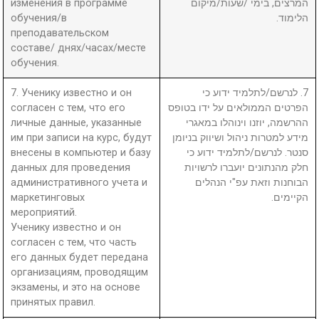
изменения в программе
המרצים, בימי /שעות/מיקום
обучения/в
הלימוד.
преподавательском
составе/ днях/часах/месте
обучения.
7. Ученику известно и он
7. לנרשם/לתלמיד ידוע כי
согласен с тем, что его
הפרטים הממולאים על ידו בטופס
личные данные, указанные
ההרשמה, יוזנו וינוהלו במאגרי
им при записи на курс, будут
מידע למטרות ניהול ושיווק בניומן
внесены в компьютер и базу
סנטר. לנרשם/לתלמיד ידוע כי
данных для проведения
חלק מהנתונים יועברו לרשויות
административного учета и
הבוחנות וזאת עפ"י הנהלים
маркетинговых
הקיימים.
мероприятий.
Ученику известно и он
согласен с тем, что часть
его данных будет передана
организациям, проводящим
экзамены, и это на основе
принятых правил.