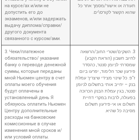
на курсе/ах и/или не
תעודה או אישור/מסמך אחר כל
допустить его до
שהוא הקשור לקורס\ים.
экзаменов, и/или задержать
выдачу диплома/справки/
другого документа
связанного с курсом/ами.
3. Чеки/платежное
3. השקים/שטרי החוב/הרשאה
обязательство/ указание
לחיוב חשבון (הוראת הקבע)
банку о переводе денежной
שמסרתי לניומן סנטר, כהסדר
суммы, которые переданы
פירעון שכר הלימוד, יפרעו ביום
мной Ньюмен центру в счет
ז"פ. כל שינוי מצידי שיצריך עמלת
оплаты моего обучения
בנק – יחייב אותי בתשלום לניומן
будут оплачены в
סנטר, בגין עמלת הבנק הכרוכה
установленный день Я
בפעולה, לרבות במקרי דחיית
обязуюсь оплатить Ньюмен
תשלום או אי-פירעון תשלום
Центру дополнительные
מסיבה כל שהיא.
расходы на банковские
комиссионные в случае
изменения мной сроков и/
или условий оплаты.