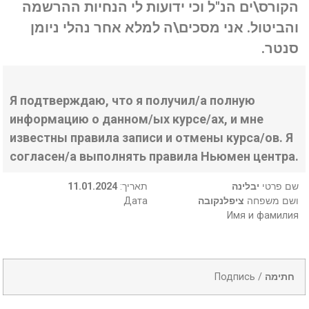
הקורס\ים הנ"ל וכי ידועות לי הנחיות ההרשמה
והביטול. אני מסכים\ה למלא אחר נהלי ניומן
סנטר.
Я подтверждаю, что я получил/а полную
информацию о данном/ых курсе/ах, и мне
известны правила записи и отмены курса/ов. Я
согласен/а выполнять правила Ньюмен центра.
11.01.2024
:תאריך
יבלינה
שם פרטי
Дата
ציפלנקובה
ושם משפחה
Имя и фамилия
Подпись /
חתימה