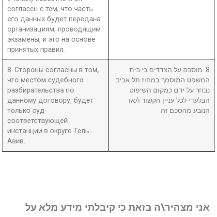
согласен с тем, что часть
его данных будет передана
организациям, проводящим
экзамены, и это на основе
принятых правил.
8. Стороны согласны в том,
8. מוסכם על הצדדים כי בית
что местом судебного
המשפט המוסמך במחוז תל אביב
разбирательства по
נבחר על ידם כמקום השיפוט
данному договору, будет
הבלעדי לכל עניין הקשור ו/או
только суд
הנובע מהסכם זה.
соответствующей
инстанции в округе Тель-
Авив.
אני מצהיר\ה בזאת כי קיבלתי מידע מלא על