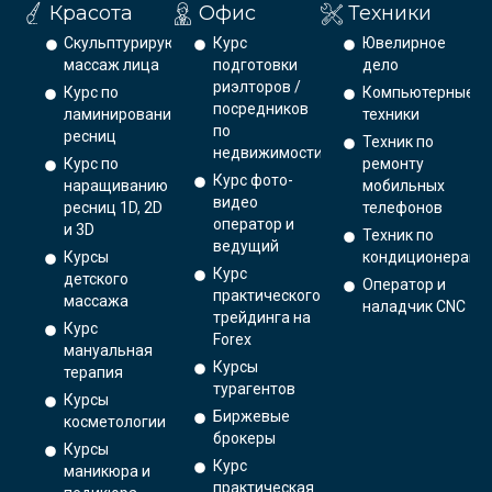
Красота
Офис
Техники
Скульптурирующий
Курс
Ювелирное
массаж лица
подготовки
дело
риэлторов /
Курс по
Компьютерные
посредников
ламинированию
техники
по
ресниц
Техник по
недвижимости
Курс по
ремонту
Курс фото-
наращиванию
мобильных
видео
ресниц 1D, 2D
телефонов
оператор и
и 3D
Техник по
ведущий
Курсы
кондиционерам
Курс
детского
Оператор и
практического
массажа
наладчик CNC
трейдинга на
Курс
Forex
мануальная
Курсы
терапия
турагентов
Курсы
Биржевые
косметологии
брокеры
Курсы
Курс
маникюра и
практическая