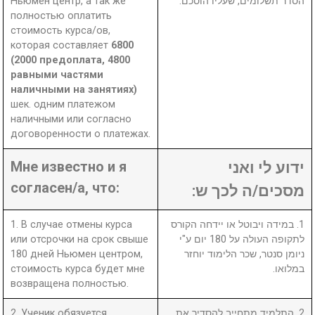
Ньюмен центр, а так же
הסדר תשלומים, שעליו הוסכם.
полностью оплатить
стоимость курса/ов,
которая составляет
6800
(2000 предоплата, 4800
равными частями
наличными на занятиях)
шек. одним платежом
наличными или согласно
договоренности о платежах.
Мне известно и я
ידוע לי ואני
согласен/а, что:
מסכים/ה לכך ש:
1. В случае отмены курса
1. במידה ויבוטל או יידחה הקורס
или отсрочки на срок свыше
לתקופה העולה על 180 יום ע"י
180 дней Ньюмен центром,
ניומן סנטר, שכר הלימוד יוחזר
стоимость курса будет мне
במלואו.
возвращена полностью.
2. Ученик обязуется
2. התלמיד מתחייב להסדיר את