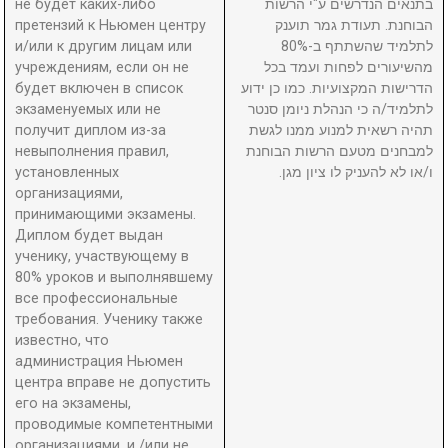
не будет каких-либо
בתנאים הנדרשים ע"י הרשות
претензий к Ньюмен центру
הבוחנת. תעודת גמר תוענק
и/или к другим лицам или
לתלמיד שהשתתף ב-80%
учреждениям, если он не
מהשיעורים לפחות ועמד בכל
будет включен в список
הדרישות המקצועיות. כמו כן ידוע
экзаменуемых или не
לתלמיד/ה כי הנהלת ניומן סנטר
получит диплом из-за
תהיה רשאית למנוע ממנו לגשת
невыполнения правил,
למבחנים מטעם הרשות הבוחנת
установленных
ו/או לא להעניק לו ציון מגן.
организациями,
принимающими экзамены.
Диплом будет выдан
ученику, участвующему в
80% уроков и выполнявшему
все профессиональные
требования. Ученику также
известно, что
администрация Ньюмен
центра вправе не допустить
его на экзамены,
проводимые компетентными
организациями, и /или не