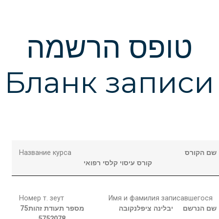
טופס הרשמה
Бланк записи
Название курса
שם הקורס
קורס עיסוי קלסי רפואי
Номер т. зеут
Имя и фамилия записавшегося
75
מספר תעודת זהות
ציפלנקובה
יבלינה
שם הנרשם
5752078