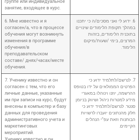
группе или индивидуальное
занятие, входящее в курс.
6. Мне известно и я
6. ידוע לי ואני מסכים/ה כי יתכנו
согласен/а, что в процессе
במהלך תקופת הלימודים שינויים
обучения могут возникнуть
בתוכנית הלימודים, בזהות
изменения в программе
המרצים, בימי /שעות/מיקום
обучения/в
הלימוד.
преподавательском
составе/ днях/часах/месте
обучения.
7. Ученику известно и он
7. לנרשם/לתלמיד ידוע כי
согласен с тем, что его
הפרטים הממולאים על ידו בטופס
личные данные, указанные
ההרשמה, יוזנו וינוהלו במאגרי
им при записи на курс, будут
מידע למטרות ניהול ושיווק בניומן
внесены в компьютер и базу
סנטר. לנרשם/לתלמיד ידוע כי
данных для проведения
חלק מהנתונים יועברו לרשויות
административного учета и
הבוחנות וזאת עפ"י הנהלים
маркетинговых
הקיימים.
мероприятий.
Ученику известно и он