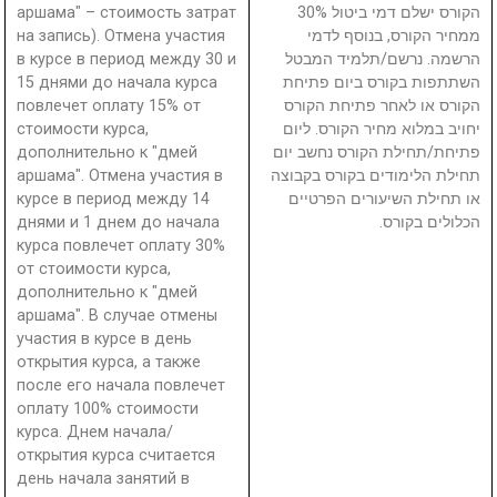
аршама" – стоимость затрат
הקורס ישלם דמי ביטול 30%
на запись). Отмена участия
ממחיר הקורס, בנוסף לדמי
в курсе в период между 30 и
הרשמה. נרשם/תלמיד המבטל
15 днями до начала курса
השתתפות בקורס ביום פתיחת
повлечет оплату 15% от
הקורס או לאחר פתיחת הקורס
стоимости курса,
יחויב במלוא מחיר הקורס. ליום
дополнительно к "дмей
פתיחת/תחילת הקורס נחשב יום
аршама". Отмена участия в
תחילת הלימודים בקורס בקבוצה
курсе в период между 14
או תחילת השיעורים הפרטיים
днями и 1 днем до начала
הכלולים בקורס.
курса повлечет оплату 30%
от стоимости курса,
дополнительно к "дмей
аршама". В случае отмены
участия в курсе в день
открытия курса, а также
после его начала повлечет
оплату 100% стоимости
курса. Днем начала/
открытия курса считается
день начала занятий в