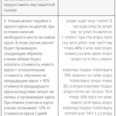
предоставить ему защитной
оценки.
5. Ученик может перейти с
5. לתלמיד מותר לעבור מקורס
одного курса на другой, при
לקורס, על בסיס מקום פנוי.
условии наличия
ההתחשבנות תערוך כך: שכר
свободного места на новом
לימוד בקורס אליו עובר התלמיד +
курсе. В этом случае расчет
שכר לימוד עבור החלק היחסי בגין
будет произведен
הקורס ממנו פרש + 40% ממחיר
следующим образом:
הקורס הממנו פרש בגין הוצאות
ученик обязан будет
הרשמה, ניהול וריכוז הקורס.
оплатить стоимость нового
курса + относительная
נרשם/תלמיד המבטל השתתפות
стоимость обучения на
בקורס ישלם דמי ההרשמה 10%
предыдущем курсе + 40%
ממחיר הקורס. נרשם/תלמיד
стоимости предыдущего
המבטל השתתפות בקורס בין 30
курса вследствие затрат на
ל-15 ימים עד יום תחילת הקורס
запись и организацию курса.
ישלם דמי ביטול 15% ממחיר
При отмене участия в курсе
הקורס, בנוסף לדמי הרשמה.
ученик оплачивает 10% от
נרשם/תלמיד המבטל השתתפות
стоимости курса ("дмей
בקורס בין 1 ל-14 ימים לתחילת