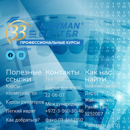
Полезные
Контакты
Как нас
ссылки
найти
Тел: *3331
Курсы
Newman Center
Беспл. тел: 1-800-
косметологии
Дерех
22-06-07
Жаботински,7
Курсы риэлторов
Международный:
Рамат-Ган
Легкий иврит
+972-3-560-30-46
5252007
Как добраться?
Факс: 03-5662592
Работаем: с 9:00
Email: