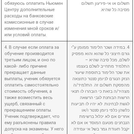
обязуюсь оплатить Ньюмен
תשלום או אי-פירעון תשלום
Центру дополнительные
מסיבה כל שהיא.
расходы на банковские
комиссионные в случае
изменения мной сроков и/
или условий оплаты.
4. В случае если оплата за
4. במידה ושכר הלימוד ממומן ע"י
обучение производится
גורם חיצוני כל שהוא והוא מפסיק
третьим лицом, и оно по
לשלם, מכל סיבה שהיא –
какой- либо причине
התלמיד מתחייב לשלם בעצמו
прекращает данные
את שכר הלימוד בתוספת שיעור
выплаты, ученик обязуется
הנזק הנגרם לניומן סנטר כתוצאה
оплатить самостоятельно
מהפסקת תשלום זה. התלמיד/ה
стоимость обучения, а
מצהיר/ה בזאת כי הובהרו לו תנאי
также возместить весь
הרשות הבוחנת לגבי הרשאה
ущерб, связанный с
לגשת לבחינות. לא יהיו לו תביעות
прекращением оплаты.
כלשהן כלפי ניומן סנטר ו/או
Ученик подтверждает, что
אחרים אם לא יכלול ברשימת
ему разъяснены правила
הנבחנים מטעם המוסד או אם לא
допуска на экзамены. У него
יקבל תעודת גמר בשל אי עמידה