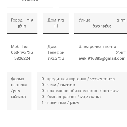
Город
עיר
Дом
בית
Улица
רחוב
חולון
11
אלופי סגל
Моб. Тел.
Дом.
Электронная почта
053-
טל' נייד
Телефон
דוא"ל
5826224
טל' בבית
evik.916385@gmail.com
Форма
0
- кредитная карточка /
כרטיס אשראי
платежа
0
- чеки /
המחאות
/
אופן
0
- платежное обязательство /
שטר חוב
התשלום
:
0
- безнал. расчет /
הוראת קבע
1
- наличные /
מזומן