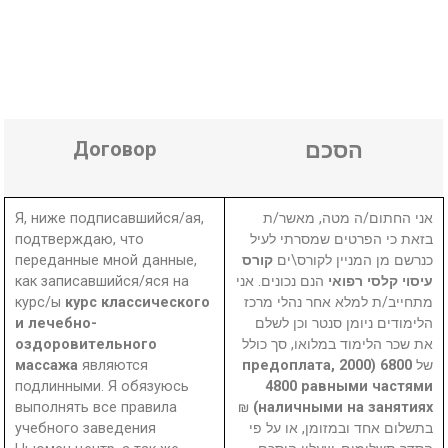
Договор
הסכם
Я, ниже подписавшийся/ая,
אני החתום/ה מטה, מאשר/ת
подтверждаю, что
בזאת כי הפרטים שמסרתי לעיל
переданные мной данные,
קורס
כנרשם מן המניין לקורס\ים
как записавшийся/яся на
הנם נכונים. אני
עיסוי קלסי רפואי
курс/ы
курс классического
מתחייב/ת למלא אחר נהלי מרכז
и лечебно-
הלימודים ניומן סנטר וכן לשלם
оздоровительного
את שכר הלימוד במלואו, סך כולל
массажа
являются
6800 (2000 предоплата,
של
подлинными. Я обязуюсь
4800 равными частями
выполнять все правила
₪
наличными на занятиях)
учебного заведения
בתשלום אחד ובמזומן, או על פי