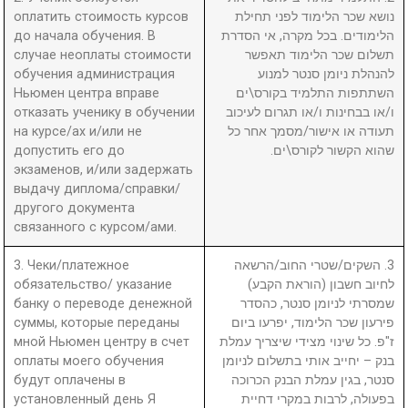
оплатить стоимость курсов
נושא שכר הלימוד לפני תחילת
до начала обучения. В
הלימודים. בכל מקרה, אי הסדרת
случае неоплаты стоимости
תשלום שכר הלימוד תאפשר
обучения администрация
להנהלת ניומן סנטר למנוע
Ньюмен центра вправе
השתתפות התלמיד בקורס\ים
отказать ученику в обучении
ו/או בבחינות ו/או תגרום לעיכוב
на курсе/ах и/или не
תעודה או אישור/מסמך אחר כל
допустить его до
שהוא הקשור לקורס\ים.
экзаменов, и/или задержать
выдачу диплома/справки/
другого документа
связанного с курсом/ами.
3. Чеки/платежное
3. השקים/שטרי החוב/הרשאה
обязательство/ указание
לחיוב חשבון (הוראת הקבע)
банку о переводе денежной
שמסרתי לניומן סנטר, כהסדר
суммы, которые переданы
פירעון שכר הלימוד, יפרעו ביום
мной Ньюмен центру в счет
ז"פ. כל שינוי מצידי שיצריך עמלת
оплаты моего обучения
בנק – יחייב אותי בתשלום לניומן
будут оплачены в
סנטר, בגין עמלת הבנק הכרוכה
установленный день Я
בפעולה, לרבות במקרי דחיית