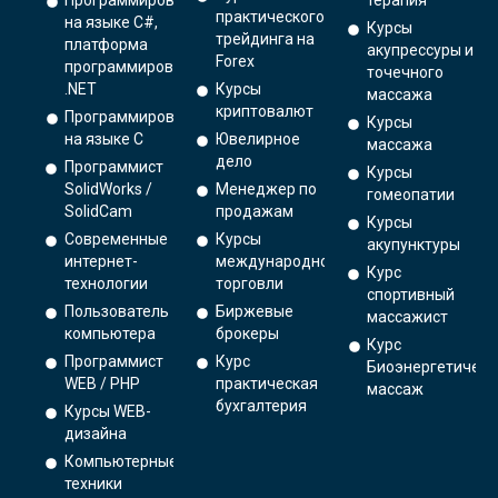
Программирование
терапия
практического
на языке C#,
Курсы
трейдинга на
платформа
акупрессуры и
Forex
программирования
точечного
.NET
Курсы
массажа
криптовалют
Программирование
Курсы
на языке С
Ювелирное
массажа
дело
Программист
Курсы
SolidWorks /
Менеджер по
гомеопатии
SolidCam
продажам
Курсы
Современные
Курсы
акупунктуры
интернет-
международной
Курс
технологии
торговли
спортивный
Пользователь
Биржевые
массажист
компьютера
брокеры
Курс
Программист
Курс
Биоэнергетическ
WEB / PHP
практическая
массаж
бухгалтерия
Курсы WEB-
дизайна
Компьютерные
техники