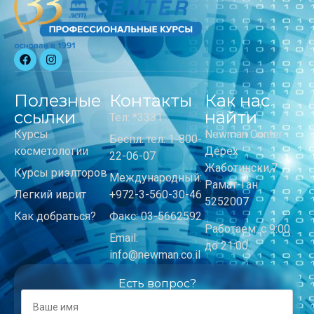
Полезные
Контакты
Как нас
ссылки
найти
Тел: *3331
Курсы
Newman Center
Беспл. тел: 1-800-
косметологии
Дерех
22-06-07
Жаботински,7
Курсы риэлторов
Международный:
Рамат-Ган
Легкий иврит
+972-3-560-30-46
5252007
Как добраться?
Факс: 03-5662592
Работаем: с 9:00
Email:
до 21:00
info@newman.co.il
Есть вопрос?