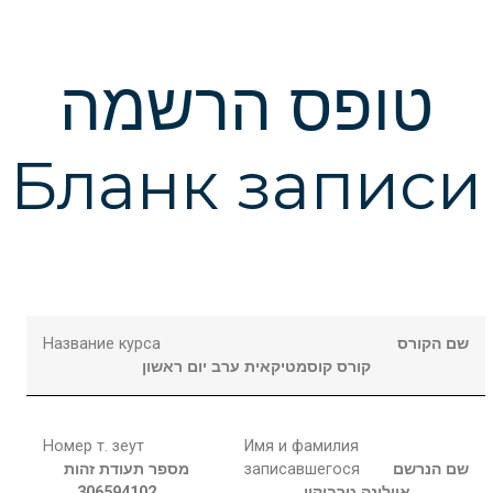
טופס הרשמה
Бланк записи
Название курса
שם הקורס
קורס קוסמטיקאית ערב יום ראשון
Номер т. зеут
Имя и фамилия
מספר תעודת זהות
записавшегося
שם הנרשם
306594102
טרביקין
אוולינה