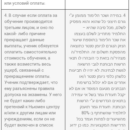
или условий оплаты.
4. В случае если оплата за
4. במידה ושכר הלימוד ממומן ע"י
обучение производится
גורם חיצוני כל שהוא והוא מפסיק
третьим лицом, и оно по
לשלם, מכל סיבה שהיא –
какой- либо причине
התלמיד מתחייב לשלם בעצמו
прекращает данные
את שכר הלימוד בתוספת שיעור
выплаты, ученик обязуется
הנזק הנגרם לניומן סנטר כתוצאה
оплатить самостоятельно
מהפסקת תשלום זה. התלמיד/ה
стоимость обучения, а
מצהיר/ה בזאת כי הובהרו לו תנאי
также возместить весь
הרשות הבוחנת לגבי הרשאה
ущерб, связанный с
לגשת לבחינות. לא יהיו לו תביעות
прекращением оплаты.
כלשהן כלפי ניומן סנטר ו/או
Ученик подтверждает, что
אחרים אם לא יכלול ברשימת
ему разъяснены правила
הנבחנים מטעם המוסד או אם לא
допуска на экзамены. У него
יקבל תעודת גמר בשל אי עמידה
не будет каких-либо
בתנאים הנדרשים ע"י הרשות
претензий к Ньюмен центру
הבוחנת. תעודת גמר תוענק
и/или к другим лицам или
לתלמיד שהשתתף ב-80%
учреждениям, если он не
מהשיעורים לפחות ועמד בכל
будет включен в список
הדרישות המקצועיות. כמו כן ידוע