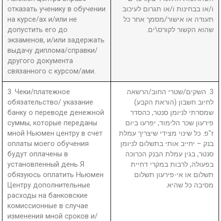
отказать ученику в обучении
ו/או בבחינות ו/או תגרום לעיכוב
на курсе/ах и/или не
תעודה או אישור/מסמך אחר כל
допустить его до
שהוא הקשור לקורס\ים.
экзаменов, и/или задержать
выдачу диплома/справки/
другого документа
связанного с курсом/ами.
3. Чеки/платежное
3. השקים/שטרי החוב/הרשאה
обязательство/ указание
לחיוב חשבון (הוראת הקבע)
банку о переводе денежной
שמסרתי לניומן סנטר, כהסדר
суммы, которые переданы
פירעון שכר הלימוד, יפרעו ביום
мной Ньюмен центру в счет
ז"פ. כל שינוי מצידי שיצריך עמלת
оплаты моего обучения
בנק – יחייב אותי בתשלום לניומן
будут оплачены в
סנטר, בגין עמלת הבנק הכרוכה
установленный день Я
בפעולה, לרבות במקרי דחיית
обязуюсь оплатить Ньюмен
תשלום או אי-פירעון תשלום
Центру дополнительные
מסיבה כל שהיא.
расходы на банковские
комиссионные в случае
изменения мной сроков и/