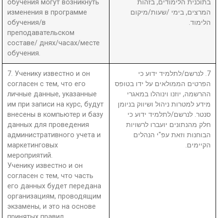
обучения могут возникнуть
בתוכנית הלימודים, בזהות
изменения в программе
המרצים, בימי /שעות/מיקום
обучения/в
הלימוד.
преподавательском
составе/ днях/часах/месте
обучения.
7. Ученику известно и он
7. לנרשם/לתלמיד ידוע כי
согласен с тем, что его
הפרטים הממולאים על ידו בטופס
личные данные, указанные
ההרשמה, יוזנו וינוהלו במאגרי
им при записи на курс, будут
מידע למטרות ניהול ושיווק בניומן
внесены в компьютер и базу
סנטר. לנרשם/לתלמיד ידוע כי
данных для проведения
חלק מהנתונים יועברו לרשויות
административного учета и
הבוחנות וזאת עפ"י הנהלים
маркетинговых
הקיימים.
мероприятий.
Ученику известно и он
согласен с тем, что часть
его данных будет передана
организациям, проводящим
экзамены, и это на основе
принятых правил.