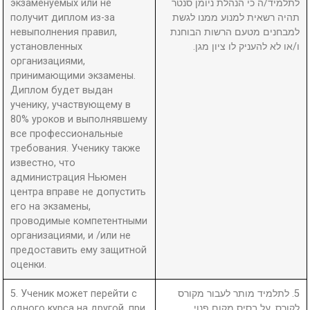
экзаменуемых или не
לתלמיד/ה כי הנהלת ניומן סנטר
получит диплом из-за
תהיה רשאית למנוע ממנו לגשת
невыполнения правил,
למבחנים מטעם הרשות הבוחנת
установленных
ו/או לא להעניק לו ציון מגן.
организациями,
принимающими экзамены.
Диплом будет выдан
ученику, участвующему в
80% уроков и выполнявшему
все профессиональные
требования. Ученику также
известно, что
администрация Ньюмен
центра вправе не допустить
его на экзамены,
проводимые компетентными
организациями, и /или не
предоставить ему защитной
оценки.
5. Ученик может перейти с
5. לתלמיד מותר לעבור מקורס
одного курса на другой, при
לקורס, על בסיס מקום פנוי.