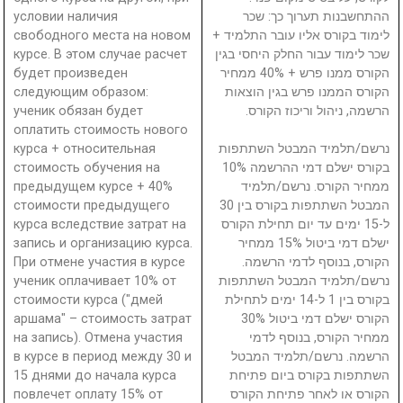
условии наличия
ההתחשבנות תערוך כך: שכר
свободного места на новом
לימוד בקורס אליו עובר התלמיד +
курсе. В этом случае расчет
שכר לימוד עבור החלק היחסי בגין
будет произведен
הקורס ממנו פרש + 40% ממחיר
следующим образом:
הקורס הממנו פרש בגין הוצאות
ученик обязан будет
הרשמה, ניהול וריכוז הקורס.
оплатить стоимость нового
курса + относительная
נרשם/תלמיד המבטל השתתפות
стоимость обучения на
בקורס ישלם דמי ההרשמה 10%
предыдущем курсе + 40%
ממחיר הקורס. נרשם/תלמיד
стоимости предыдущего
המבטל השתתפות בקורס בין 30
курса вследствие затрат на
ל-15 ימים עד יום תחילת הקורס
запись и организацию курса.
ישלם דמי ביטול 15% ממחיר
При отмене участия в курсе
הקורס, בנוסף לדמי הרשמה.
ученик оплачивает 10% от
נרשם/תלמיד המבטל השתתפות
стоимости курса ("дмей
בקורס בין 1 ל-14 ימים לתחילת
аршама" – стоимость затрат
הקורס ישלם דמי ביטול 30%
на запись). Отмена участия
ממחיר הקורס, בנוסף לדמי
в курсе в период между 30 и
הרשמה. נרשם/תלמיד המבטל
15 днями до начала курса
השתתפות בקורס ביום פתיחת
повлечет оплату 15% от
הקורס או לאחר פתיחת הקורס