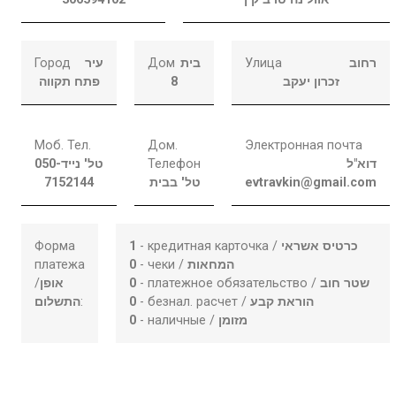
Город
עיר
Дом
בית
Улица
רחוב
פתח תקווה
8
זכרון יעקב
Моб. Тел.
Дом.
Электронная почта
050-
טל' נייד
Телефон
דוא"ל
7152144
טל' בבית
evtravkin@gmail.com
Форма
1
- кредитная карточка /
כרטיס אשראי
платежа
0
- чеки /
המחאות
/
אופן
0
- платежное обязательство /
שטר חוב
התשלום
:
0
- безнал. расчет /
הוראת קבע
0
- наличные /
מזומן