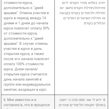
стоимости курса,
יחויב במלוא מחיר הקורס. ליום
дополнительно к "дмей
פתיחת/תחילת הקורס נחשב יום
аршама". Отмена участия в
תחילת הלימודים בקורס בקבוצה
курсе в период между 14
או תחילת השיעורים הפרטיים
днями и 1 днем до начала
הכלולים בקורס.
курса повлечет оплату 30%
от стоимости курса,
дополнительно к "дмей
аршама". В случае отмены
участия в курсе в день
открытия курса, а также
после его начала повлечет
оплату 100% стоимости
курса. Днем начала/
открытия курса считается
день начала занятий в
группе или индивидуальное
занятие, входящее в курс.
6. Мне известно и я
6. ידוע לי ואני מסכים/ה כי יתכנו
согласен/а, что в процессе
במהלך תקופת הלימודים שינויים