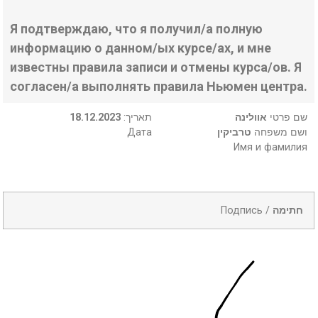
Я подтверждаю, что я получил/а полную
информацию о данном/ых курсе/ах, и мне
известны правила записи и отмены курса/ов. Я
согласен/а выполнять правила Ньюмен центра.
18.12.2023
:תאריך
אוולינה
שם פרטי
Дата
טרביקין
ושם משפחה
Имя и фамилия
Подпись /
חתימה