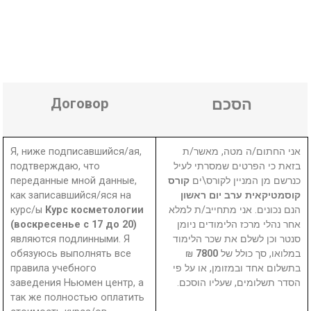
Договор
הסכם
Я, ниже подписавшийся/ая,
אני החתום/ה מטה, מאשר/ת
подтверждаю, что
בזאת כי הפרטים שמסרתי לעיל
переданные мной данные,
קורס
כנרשם מן המניין לקורס\ים
как записавшийся/яся на
קוסמטיקאית ערב יום ראשון
курс/ы
Курс косметологии
הנם נכונים. אני מתחייב/ת למלא
(воскресенье с 17 до 20)
אחר נהלי מרכז הלימודים ניומן
являются подлинными. Я
סנטר וכן לשלם את שכר הלימוד
обязуюсь выполнять все
₪
7800
במלואו, סך כולל של
правила учебного
בתשלום אחד ובמזומן, או על פי
заведения Ньюмен центр, а
הסדר תשלומים, שעליו הוסכם.
так же полностью оплатить