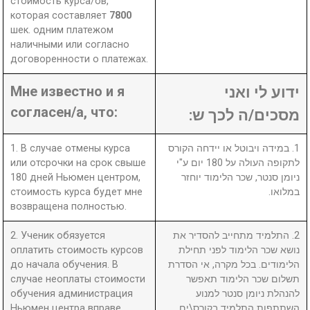
стоимость курса/ов,
которая составляет
7800
шек. одним платежом
наличными или согласно
договоренности о платежах.
Мне известно и я
ידוע לי ואני
согласен/а, что:
מסכים/ה לכך ש:
1. В случае отмены курса
1. במידה ויבוטל או יידחה הקורס
или отсрочки на срок свыше
לתקופה העולה על 180 יום ע"י
180 дней Ньюмен центром,
ניומן סנטר, שכר הלימוד יוחזר
стоимость курса будет мне
במלואו.
возвращена полностью.
2. Ученик обязуется
2. התלמיד מתחייב להסדיר את
оплатить стоимость курсов
נושא שכר הלימוד לפני תחילת
до начала обучения. В
הלימודים. בכל מקרה, אי הסדרת
случае неоплаты стоимости
תשלום שכר הלימוד תאפשר
обучения администрация
להנהלת ניומן סנטר למנוע
Ньюмен центра вправе
השתתפות התלמיד בקורס\ים