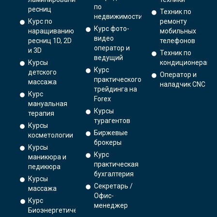
по
ресниц
Техник по
недвижимости
Курс по
ремонту
Курс фото-
наращиванию
мобильных
видео
ресниц 1D, 2D
телефонов
оператор и
и 3D
Техник по
ведущий
Курсы
кондиционерам
Курс
детского
Оператор и
практического
массажа
наладчик CNC
трейдинга на
Курс
Forex
мануальная
Курсы
терапия
турагентов
Курсы
Биржевые
косметологии
брокеры
Курсы
Курс
маникюра и
практическая
педикюра
бухгалтерия
Курсы
Секретарь /
массажа
Офис-
Курс
менеджер
Биоэнергетический