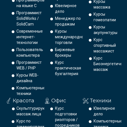
Программирование
Курсы
на языке С
Ювелирное
массажа
дело
Программист
Курсы
SolidWorks /
Менеджер по
гомеопатии
SolidCam
продажам
Курсы
Современные
Курсы
акупунктуры
интернет-
международной
Курс
технологии
торговли
спортивный
Пользователь
Биржевые
массажист
компьютера
брокеры
Курс
Программист
Курс
Биоэнергетическ
WEB / PHP
практическая
массаж
бухгалтерия
Курсы WEB-
дизайна
Компьютерные
техники
Красота
Офис
Техники
Скульптурирующий
Курс
Ювелирное
массаж лица
подготовки
дело
риэлторов /
Курс по
Компьютерные
посредников
ламинированию
техники