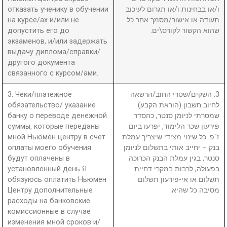
отказать ученику в обучении
ו/או בבחינות ו/או תגרום לעיכוב
на курсе/ах и/или не
תעודה או אישור/מסמך אחר כל
допустить его до
שהוא הקשור לקורס\ים.
экзаменов, и/или задержать
выдачу диплома/справки/
другого документа
связанного с курсом/ами.
3. Чеки/платежное
3. השקים/שטרי החוב/הרשאה
обязательство/ указание
לחיוב חשבון (הוראת הקבע)
банку о переводе денежной
שמסרתי לניומן סנטר, כהסדר
суммы, которые переданы
פירעון שכר הלימוד, יפרעו ביום
мной Ньюмен центру в счет
ז"פ. כל שינוי מצידי שיצריך עמלת
оплаты моего обучения
בנק – יחייב אותי בתשלום לניומן
будут оплачены в
סנטר, בגין עמלת הבנק הכרוכה
установленный день Я
בפעולה, לרבות במקרי דחיית
обязуюсь оплатить Ньюмен
תשלום או אי-פירעון תשלום
Центру дополнительные
מסיבה כל שהיא.
расходы на банковские
комиссионные в случае
изменения мной сроков и/