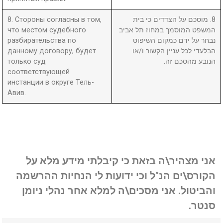
8. Стороны согласны в том,
8. מוסכם על הצדדים כי בית
что местом судебного
המשפט המוסמך במחוז תל אביב
разбирательства по
נבחר על ידם כמקום השיפוט
данному договору, будет
הבלעדי לכל עניין הקשור ו/או
только суд
הנובע מהסכם זה.
соответствующей
инстанции в округе Тель-
Авив.
אני מצהיר\ה בזאת כי קיבלתי מידע מלא על
הקורס\ים הנ"ל וכי ידועות לי הנחיות ההרשמה
והביטול. אני מסכים\ה למלא אחר נהלי ניומן
סנטר.