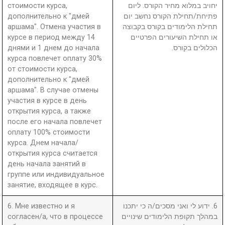
стоимости курса,
יחויב במלוא מחיר הקורס. ליום
дополнительно к "дмей
פתיחת/תחילת הקורס נחשב יום
аршама". Отмена участия в
תחילת הלימודים בקורס בקבוצה
курсе в период между 14
או תחילת השיעורים הפרטיים
днями и 1 днем до начала
הכלולים בקורס.
курса повлечет оплату 30%
от стоимости курса,
дополнительно к "дмей
аршама". В случае отмены
участия в курсе в день
открытия курса, а также
после его начала повлечет
оплату 100% стоимости
курса. Днем начала/
открытия курса считается
день начала занятий в
группе или индивидуальное
занятие, входящее в курс.
6. Мне известно и я
6. ידוע לי ואני מסכים/ה כי יתכנו
согласен/а, что в процессе
במהלך תקופת הלימודים שינויים