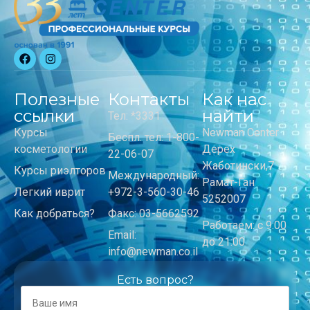
Полезные
Контакты
Как нас
ссылки
найти
Тел: *3331
Курсы
Newman Center
Беспл. тел: 1-800-
косметологии
Дерех
22-06-07
Жаботински,7
Курсы риэлторов
Международный:
Рамат-Ган
Легкий иврит
+972-3-560-30-46
5252007
Как добраться?
Факс: 03-5662592
Работаем: с 9:00
Email:
до 21:00
info@newman.co.il
Есть вопрос?