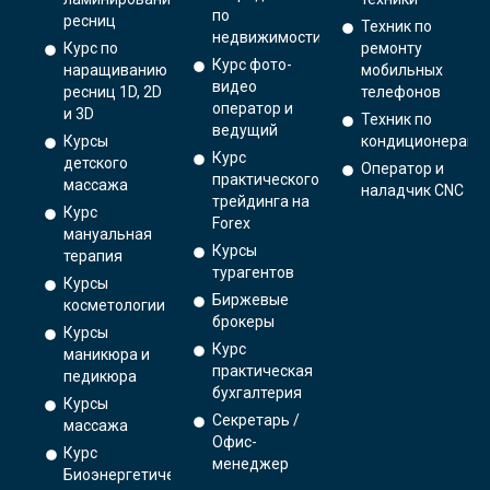
по
ресниц
Техник по
недвижимости
Курс по
ремонту
Курс фото-
наращиванию
мобильных
видео
ресниц 1D, 2D
телефонов
оператор и
и 3D
Техник по
ведущий
Курсы
кондиционерам
Курс
детского
Оператор и
практического
массажа
наладчик CNC
трейдинга на
Курс
Forex
мануальная
Курсы
терапия
турагентов
Курсы
Биржевые
косметологии
брокеры
Курсы
Курс
маникюра и
практическая
педикюра
бухгалтерия
Курсы
Секретарь /
массажа
Офис-
Курс
менеджер
Биоэнергетический