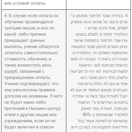
или условий оплаты.
4. В случае если оплата за
4. במידה ושכר הלימוד ממומן ע"י
обучение производится
גורם חיצוני כל שהוא והוא מפסיק
третьим лицом, и оно по
לשלם, מכל סיבה שהיא –
какой- либо причине
התלמיד מתחייב לשלם בעצמו
прекращает данные
את שכר הלימוד בתוספת שיעור
выплаты, ученик обязуется
הנזק הנגרם לניומן סנטר כתוצאה
оплатить самостоятельно
מהפסקת תשלום זה. התלמיד/ה
стоимость обучения, а
מצהיר/ה בזאת כי הובהרו לו תנאי
также возместить весь
הרשות הבוחנת לגבי הרשאה
ущерб, связанный с
לגשת לבחינות. לא יהיו לו תביעות
прекращением оплаты.
כלשהן כלפי ניומן סנטר ו/או
Ученик подтверждает, что
אחרים אם לא יכלול ברשימת
ему разъяснены правила
הנבחנים מטעם המוסד או אם לא
допуска на экзамены. У него
יקבל תעודת גמר בשל אי עמידה
не будет каких-либо
בתנאים הנדרשים ע"י הרשות
претензий к Ньюмен центру
הבוחנת. תעודת גמר תוענק
и/или к другим лицам или
לתלמיד שהשתתף ב-80%
учреждениям, если он не
מהשיעורים לפחות ועמד בכל
будет включен в список
הדרישות המקצועיות. כמו כן ידוע