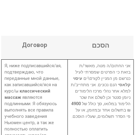
Договор
הסכם
Я, ниже подписавшийся/ая,
אני החתום/ה מטה, מאשר/ת
подтверждаю, что
בזאת כי הפרטים שמסרתי לעיל
переданные мной данные,
עיסוי
כנרשם מן המניין לקורס\ים
как записавшийся/яся на
הנם נכונים. אני מתחייב/ת
קלאסי
курс/ы
классический
למלא אחר נהלי מרכז הלימודים
массаж
являются
ניומן סנטר וכן לשלם את שכר
подлинными. Я обязуюсь
4900
הלימוד במלואו, סך כולל של
выполнять все правила
₪ בתשלום אחד ובמזומן, או על
учебного заведения
פי הסדר תשלומים, שעליו הוסכם.
Ньюмен центр, а так же
полностью оплатить