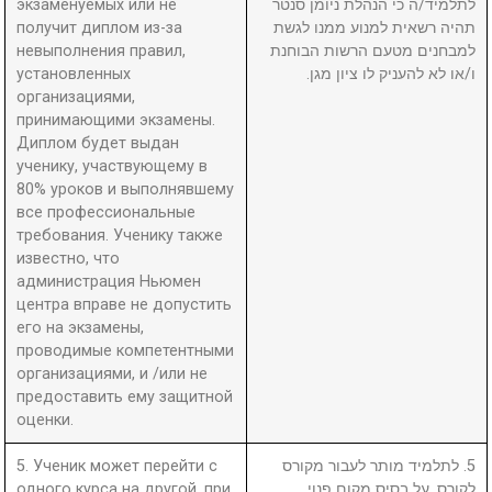
экзаменуемых или не
לתלמיד/ה כי הנהלת ניומן סנטר
получит диплом из-за
תהיה רשאית למנוע ממנו לגשת
невыполнения правил,
למבחנים מטעם הרשות הבוחנת
установленных
ו/או לא להעניק לו ציון מגן.
организациями,
принимающими экзамены.
Диплом будет выдан
ученику, участвующему в
80% уроков и выполнявшему
все профессиональные
требования. Ученику также
известно, что
администрация Ньюмен
центра вправе не допустить
его на экзамены,
проводимые компетентными
организациями, и /или не
предоставить ему защитной
оценки.
5. Ученик может перейти с
5. לתלמיד מותר לעבור מקורס
одного курса на другой, при
לקורס, על בסיס מקום פנוי.