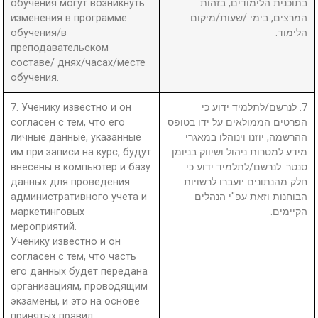
обучения могут возникнуть
בתוכנית הלימודים, בזהות
изменения в программе
המרצים, בימי /שעות/מיקום
обучения/в
הלימוד.
преподавательском
составе/ днях/часах/месте
обучения.
7. Ученику известно и он
7. לנרשם/לתלמיד ידוע כי
согласен с тем, что его
הפרטים הממולאים על ידו בטופס
личные данные, указанные
ההרשמה, יוזנו וינוהלו במאגרי
им при записи на курс, будут
מידע למטרות ניהול ושיווק בניומן
внесены в компьютер и базу
סנטר. לנרשם/לתלמיד ידוע כי
данных для проведения
חלק מהנתונים יועברו לרשויות
административного учета и
הבוחנות וזאת עפ"י הנהלים
маркетинговых
הקיימים.
мероприятий.
Ученику известно и он
согласен с тем, что часть
его данных будет передана
организациям, проводящим
экзамены, и это на основе
принятых правил.