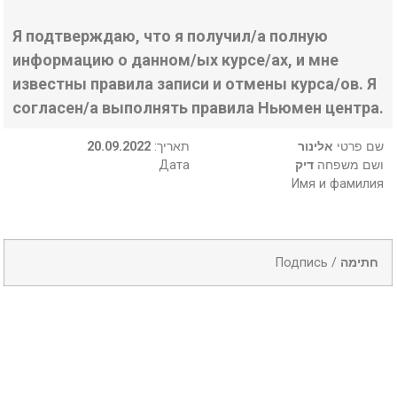
Я подтверждаю, что я получил/а полную
информацию о данном/ых курсе/ах, и мне
известны правила записи и отмены курса/ов. Я
согласен/а выполнять правила Ньюмен центра.
20.09.2022
:תאריך
אלינור
שם פרטי
Дата
דיק
ושם משפחה
Имя и фамилия
Подпись /
חתימה