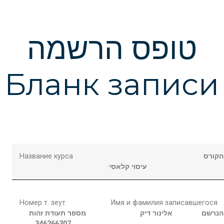
טופס הרשמה
Бланк записи
Название курса
קורס
עיסוי קלאסי
Номер т. зеут
Имя и фамилия записавшегося
הנרשם
אלינור
דיק
מספר תעודת זהות
346266307