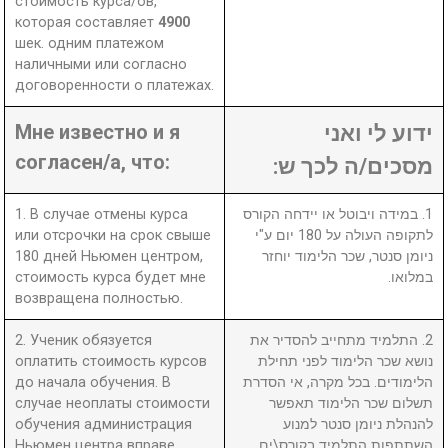
стоимость курса/ов,
которая составляет
4900
шек. одним платежом
наличными или согласно
договоренности о платежах.
Мне известно и я
ידוע לי ואני
согласен/а, что:
מסכים/ה לכך ש:
1. В случае отмены курса
1. במידה ויבוטל או יידחה הקורס
или отсрочки на срок свыше
לתקופה העולה על 180 יום ע"י
180 дней Ньюмен центром,
ניומן סנטר, שכר הלימוד יוחזר
стоимость курса будет мне
במלואו.
возвращена полностью.
2. Ученик обязуется
2. התלמיד מתחייב להסדיר את
оплатить стоимость курсов
נושא שכר הלימוד לפני תחילת
до начала обучения. В
הלימודים. בכל מקרה, אי הסדרת
случае неоплаты стоимости
תשלום שכר הלימוד תאפשר
обучения администрация
להנהלת ניומן סנטר למנוע
Ньюмен центра вправе
השתתפות התלמיד בקורס\ים