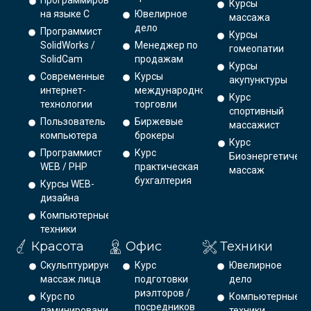
Программирование
Курсы
на языке С
Ювелирное
массажа
дело
Программист
Курсы
SolidWorks /
Менеджер по
гомеопатии
SolidCam
продажам
Курсы
Современные
Курсы
акупунктуры
интернет-
международной
Курс
технологии
торговли
спортивный
Пользователь
Биржевые
массажист
компьютера
брокеры
Курс
Программист
Курс
Биоэнергетическ
WEB / PHP
практическая
массаж
бухгалтерия
Курсы WEB-
дизайна
Компьютерные
техники
Красота
Офис
Техники
Скульптурирующий
Курс
Ювелирное
массаж лица
подготовки
дело
риэлторов /
Курс по
Компьютерные
посредников
ламинированию
техники