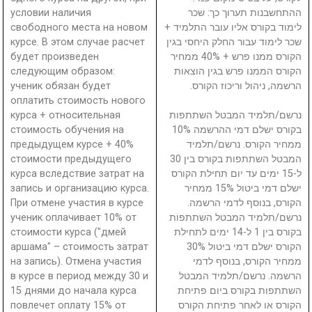
условии наличия
ההתחשבנות תערוך כך: שכר
свободного места на новом
לימוד בקורס אליו עובר התלמיד +
курсе. В этом случае расчет
שכר לימוד עבור החלק היחסי בגין
будет произведен
הקורס ממנו פרש + 40% ממחיר
следующим образом:
הקורס הממנו פרש בגין הוצאות
ученик обязан будет
הרשמה, ניהול וריכוז הקורס.
оплатить стоимость нового
курса + относительная
נרשם/תלמיד המבטל השתתפות
стоимость обучения на
בקורס ישלם דמי ההרשמה 10%
предыдущем курсе + 40%
ממחיר הקורס. נרשם/תלמיד
стоимости предыдущего
המבטל השתתפות בקורס בין 30
курса вследствие затрат на
ל-15 ימים עד יום תחילת הקורס
запись и организацию курса.
ישלם דמי ביטול 15% ממחיר
При отмене участия в курсе
הקורס, בנוסף לדמי הרשמה.
ученик оплачивает 10% от
נרשם/תלמיד המבטל השתתפות
стоимости курса ("дмей
בקורס בין 1 ל-14 ימים לתחילת
аршама" – стоимость затрат
הקורס ישלם דמי ביטול 30%
на запись). Отмена участия
ממחיר הקורס, בנוסף לדמי
в курсе в период между 30 и
הרשמה. נרשם/תלמיד המבטל
15 днями до начала курса
השתתפות בקורס ביום פתיחת
повлечет оплату 15% от
הקורס או לאחר פתיחת הקורס