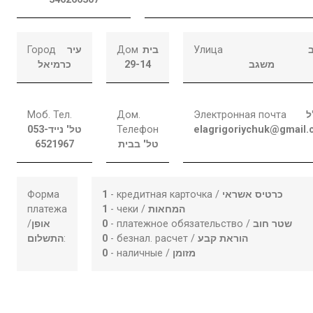
Город
עיר
Дом
בית
Улица
כרמיאל
29-14
משגב
Моб. Тел.
Дом.
Электронная почта
ל
053-
טל' נייד
Телефон
elagrigoriychuk@gmail
6521967
טל' בבית
Форма
1
- кредитная карточка /
כרטיס אשראי
платежа
1
- чеки /
המחאות
/
אופן
0
- платежное обязательство /
שטר חוב
התשלום
:
0
- безнал. расчет /
הוראת קבע
0
- наличные /
מזומן