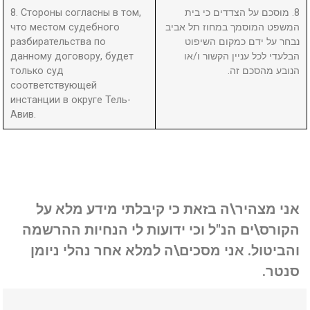
8. Стороны согласны в том,
8. מוסכם על הצדדים כי בית
что местом судебного
המשפט המוסמך במחוז תל אביב
разбирательства по
נבחר על ידם כמקום השיפוט
данному договору, будет
הבלעדי לכל עניין הקשור ו/או
только суд
הנובע מהסכם זה.
соответствующей
инстанции в округе Тель-
Авив.
אני מצהיר\ה בזאת כי קיבלתי מידע מלא על
הקורס\ים הנ"ל וכי ידועות לי הנחיות ההרשמה
והביטול. אני מסכים\ה למלא אחר נהלי ניומן
סנטר.