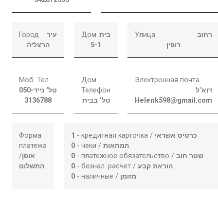
Город
עיר
Дом
בית
Улица
רחוב
הרצליה
5-1
רופין
Моб. Тел.
Дом.
Электронная почта
050-
טל' נייד
Телефон
דוא"ל
3136788
טל' בבית
Helenk598@gmail.com
Форма
1
- кредитная карточка /
כרטיס אשראי
платежа
0
- чеки /
המחאות
/
אופן
0
- платежное обязательство /
שטר חוב
התשלום
:
0
- безнал. расчет /
הוראת קבע
0
- наличные /
מזומן