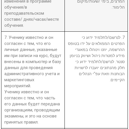
изменения в программе
המרצים, בימי /שעות/מיקום
обучения/в
הלימוד.
преподавательском
составе/ днях/часах/месте
обучения.
7. Ученику известно и он
7. לנרשם/לתלמיד ידוע כי
согласен с тем, что его
הפרטים הממולאים על ידו בטופס
личные данные, указанные
ההרשמה, יוזנו וינוהלו במאגרי
им при записи на курс, будут
מידע למטרות ניהול ושיווק בניומן
внесены в компьютер и базу
סנטר. לנרשם/לתלמיד ידוע כי
данных для проведения
חלק מהנתונים יועברו לרשויות
административного учета и
הבוחנות וזאת עפ"י הנהלים
маркетинговых
הקיימים.
мероприятий.
Ученику известно и он
согласен с тем, что часть
его данных будет передана
организациям, проводящим
экзамены, и это на основе
принятых правил.