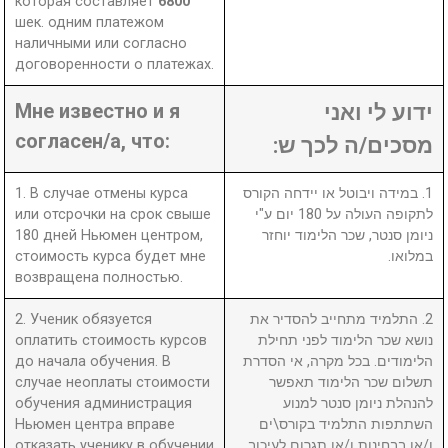
которая составляет
6800
шек. одним платежом
наличными или согласно
договоренности о платежах.
Мне известно и я
ידוע לי ואני
согласен/а, что:
מסכים/ה לכך ש:
1. В случае отмены курса
1. במידה ויבוטל או יידחה הקורס
или отсрочки на срок свыше
לתקופה העולה על 180 יום ע"י
180 дней Ньюмен центром,
ניומן סנטר, שכר הלימוד יוחזר
стоимость курса будет мне
במלואו.
возвращена полностью.
2. Ученик обязуется
2. התלמיד מתחייב להסדיר את
оплатить стоимость курсов
נושא שכר הלימוד לפני תחילת
до начала обучения. В
הלימודים. בכל מקרה, אי הסדרת
случае неоплаты стоимости
תשלום שכר הלימוד תאפשר
обучения администрация
להנהלת ניומן סנטר למנוע
Ньюмен центра вправе
השתתפות התלמיד בקורס\ים
отказать ученику в обучении
ו/או בבחינות ו/או תגרום לעיכוב