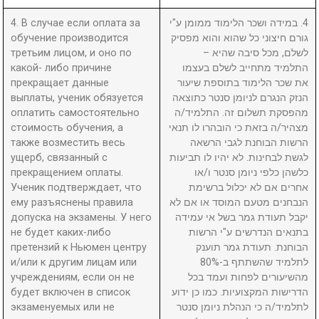
4. В случае если оплата за
4. במידה ושכר הלימוד ממומן ע"י
обучение производится
גורם חיצוני כל שהוא והוא מפסיק
третьим лицом, и оно по
לשלם, מכל סיבה שהיא –
какой- либо причине
התלמיד מתחייב לשלם בעצמו
прекращает данные
את שכר הלימוד בתוספת שיעור
выплаты, ученик обязуется
הנזק הנגרם לניומן סנטר כתוצאה
оплатить самостоятельно
מהפסקת תשלום זה. התלמיד/ה
стоимость обучения, а
מצהיר/ה בזאת כי הובהרו לו תנאי
также возместить весь
הרשות הבוחנת לגבי הרשאה
ущерб, связанный с
לגשת לבחינות. לא יהיו לו תביעות
прекращением оплаты.
כלשהן כלפי ניומן סנטר ו/או
Ученик подтверждает, что
אחרים אם לא יכלול ברשימת
ему разъяснены правила
הנבחנים מטעם המוסד או אם לא
допуска на экзамены. У него
יקבל תעודת גמר בשל אי עמידה
не будет каких-либо
בתנאים הנדרשים ע"י הרשות
претензий к Ньюмен центру
הבוחנת. תעודת גמר תוענק
и/или к другим лицам или
לתלמיד שהשתתף ב-80%
учреждениям, если он не
מהשיעורים לפחות ועמד בכל
будет включен в список
הדרישות המקצועיות. כמו כן ידוע
экзаменуемых или не
לתלמיד/ה כי הנהלת ניומן סנטר