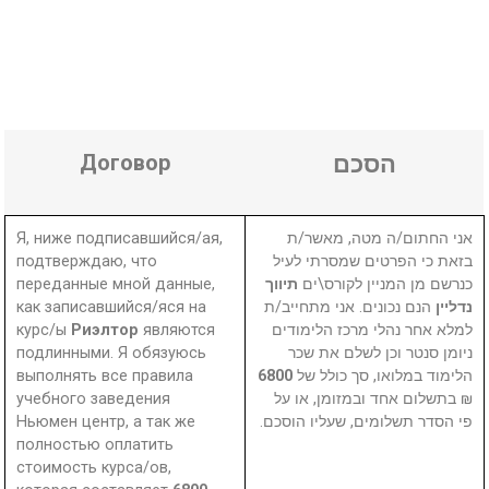
Договор
הסכם
Я, ниже подписавшийся/ая,
אני החתום/ה מטה, מאשר/ת
подтверждаю, что
בזאת כי הפרטים שמסרתי לעיל
переданные мной данные,
תיווך
כנרשם מן המניין לקורס\ים
как записавшийся/яся на
הנם נכונים. אני מתחייב/ת
נדליין
курс/ы
Риэлтор
являются
למלא אחר נהלי מרכז הלימודים
подлинными. Я обязуюсь
ניומן סנטר וכן לשלם את שכר
выполнять все правила
6800
הלימוד במלואו, סך כולל של
учебного заведения
₪ בתשלום אחד ובמזומן, או על
Ньюмен центр, а так же
פי הסדר תשלומים, שעליו הוסכם.
полностью оплатить
стоимость курса/ов,