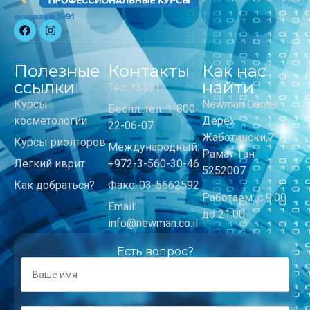
Полезные
Контакты
Как нас
ссылки
найти
Тел: *3331
Курсы
Newman Center
Беспл. тел: 1-800-
косметологии
Дерех
22-06-07
Жаботински,7
Курсы риэлторов
Международный:
Рамат-Ган
Легкий иврит
+972-3-560-30-46
5252007
Как добраться?
Факс: 03-5662592
Работаем: с 9:00
Email:
до 21:00
info@newman.co.il
Есть вопрос?