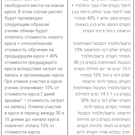
свободного места на новом
לימוד בקורס אליו עובר התלמיד +
курсе. В этом случае расчет
שכר לימוד עבור החלק היחסי בגין
будет произведен
הקורס ממנו פרש + 40% ממחיר
следующим образом:
הקורס הממנו פרש בגין הוצאות
ученик обязан будет
הרשמה, ניהול וריכוז הקורס.
оплатить стоимость нового
курса + относительная
נרשם/תלמיד המבטל השתתפות
стоимость обучения на
בקורס ישלם דמי ההרשמה 10%
предыдущем курсе + 40%
ממחיר הקורס. נרשם/תלמיד
стоимости предыдущего
המבטל השתתפות בקורס בין 30
курса вследствие затрат на
ל-15 ימים עד יום תחילת הקורס
запись и организацию курса.
ישלם דמי ביטול 15% ממחיר
При отмене участия в курсе
הקורס, בנוסף לדמי הרשמה.
ученик оплачивает 10% от
נרשם/תלמיד המבטל השתתפות
стоимости курса ("дмей
בקורס בין 1 ל-14 ימים לתחילת
аршама" – стоимость затрат
הקורס ישלם דמי ביטול 30%
на запись). Отмена участия
ממחיר הקורס, בנוסף לדמי
в курсе в период между 30 и
הרשמה. נרשם/תלמיד המבטל
15 днями до начала курса
השתתפות בקורס ביום פתיחת
повлечет оплату 15% от
הקורס או לאחר פתיחת הקורס
стоимости курса,
יחויב במלוא מחיר הקורס. ליום