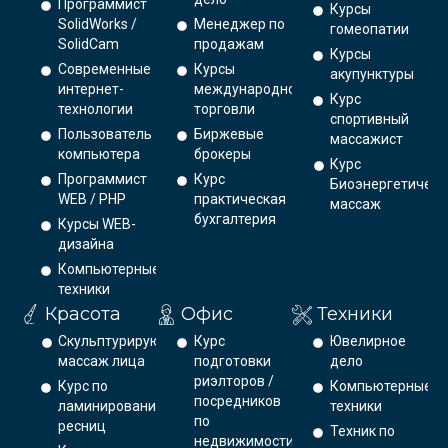
Программист
Курсы
SolidWorks /
Менеджер по
гомеопатии
SolidCam
продажам
Курсы
Современные
Курсы
акупунктуры
интернет-
международной
Курс
технологии
торговли
спортивный
Пользователь
Биржевые
массажист
компьютера
брокеры
Курс
Программист
Курс
Биоэнергетическ
WEB / PHP
практическая
массаж
бухгалтерия
Курсы WEB-
дизайна
Компьютерные
техники
Красота
Офис
Техники
Скульптурирующий
Курс
Ювелирное
массаж лица
подготовки
дело
риэлторов /
Курс по
Компьютерные
посредников
ламинированию
техники
по
ресниц
Техник по
недвижимости