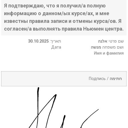
Я подтверждаю, что я получил/а полную
информацию о данном/ых курсе/ах, и мне
известны правила записи и отмены курса/ов. Я
согласен/а выполнять правила Ньюмен центра.
30.10.2025
:תאריך
אלנה
שם פרטי
Дата
מנשה
ושם משפחה
Имя и фамилия
Подпись /
חתימה