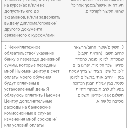
на курсе/ах и/или не
תעודה או אישור/מסמך אחר כל
допустить его до
שהוא הקשור לקורס\ים.
экзаменов, и/или задержать
выдачу диплома/справки/
другого документа
связанного с курсом/ами.
3. Чеки/платежное
3. השקים/שטרי החוב/הרשאה
обязательство/ указание
לחיוב חשבון (הוראת הקבע)
банку о переводе денежной
שמסרתי לניומן סנטר, כהסדר
суммы, которые переданы
פירעון שכר הלימוד, יפרעו ביום
мной Ньюмен центру в счет
ז"פ. כל שינוי מצידי שיצריך עמלת
оплаты моего обучения
בנק – יחייב אותי בתשלום לניומן
будут оплачены в
סנטר, בגין עמלת הבנק הכרוכה
установленный день Я
בפעולה, לרבות במקרי דחיית
обязуюсь оплатить Ньюмен
תשלום או אי-פירעון תשלום
Центру дополнительные
מסיבה כל שהיא.
расходы на банковские
комиссионные в случае
изменения мной сроков и/
или условий оплаты.