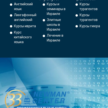
Английский
Курсы и
Курсы
язык
семинары в
турагентов
Израиле
Лингафонный
Курсы
английский
Элитные
турагентов
школы в
Курсы иврита
Курсы гиюра
Израиле
Курс
Лечение в
китайского
Израиле
языка