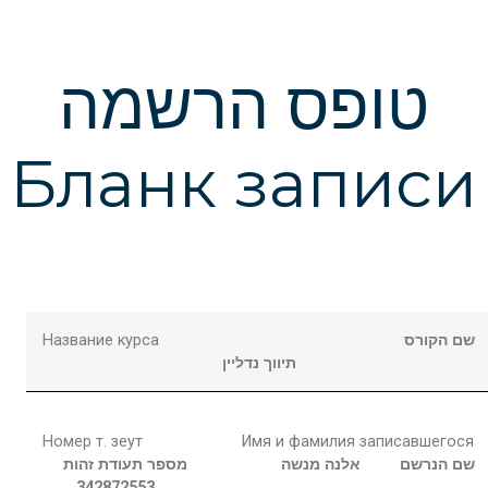
טופס הרשמה
Бланк записи
Название курса
שם הקורס
תיווך נדליין
Номер т. зеут
Имя и фамилия записавшегося
שם הנרשם
אלנה
מנשה
מספר תעודת זהות
342872553