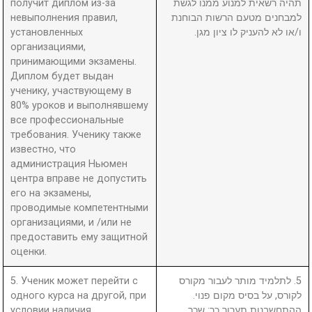
получит диплом из-за
תהיה רשאית למנוע ממנו לגשת
невыполнения правил,
למבחנים מטעם הרשות הבוחנת
установленных
ו/או לא להעניק לו ציון מגן.
организациями,
принимающими экзамены.
Диплом будет выдан
ученику, участвующему в
80% уроков и выполнявшему
все профессиональные
требования. Ученику также
известно, что
администрация Ньюмен
центра вправе не допустить
его на экзамены,
проводимые компетентными
организациями, и /или не
предоставить ему защитной
оценки.
5. Ученик может перейти с
5. לתלמיד מותר לעבור מקורס
одного курса на другой, при
לקורס, על בסיס מקום פנוי.
условии наличия
ההתחשבנות תערוך כך: שכר