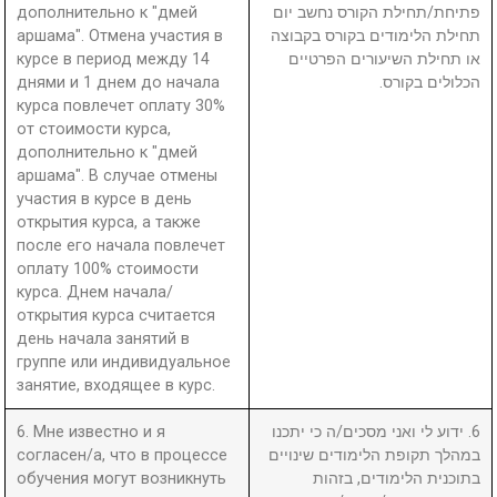
дополнительно к "дмей
פתיחת/תחילת הקורס נחשב יום
аршама". Отмена участия в
תחילת הלימודים בקורס בקבוצה
курсе в период между 14
או תחילת השיעורים הפרטיים
днями и 1 днем до начала
הכלולים בקורס.
курса повлечет оплату 30%
от стоимости курса,
дополнительно к "дмей
аршама". В случае отмены
участия в курсе в день
открытия курса, а также
после его начала повлечет
оплату 100% стоимости
курса. Днем начала/
открытия курса считается
день начала занятий в
группе или индивидуальное
занятие, входящее в курс.
6. Мне известно и я
6. ידוע לי ואני מסכים/ה כי יתכנו
согласен/а, что в процессе
במהלך תקופת הלימודים שינויים
обучения могут возникнуть
בתוכנית הלימודים, בזהות