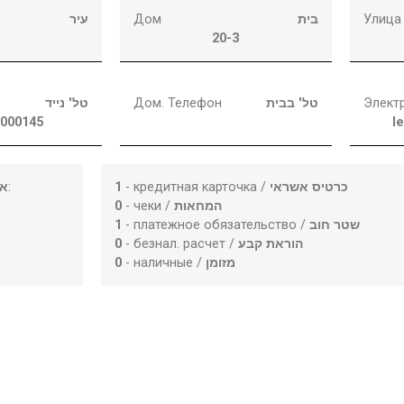
עיר
Дом
בית
Улица
20-3
טל' נייד
Дом. Телефон
טל' בבית
Элект
3000145
l
או
:
1
- кредитная карточка /
כרטיס אשראי
0
- чеки /
המחאות
1
- платежное обязательство /
שטר חוב
0
- безнал. расчет /
הוראת קבע
0
- наличные /
מזומן