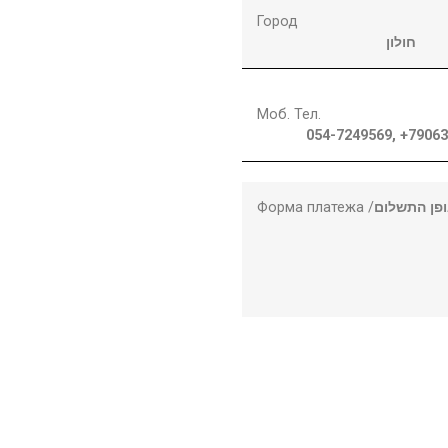
Город
חולון
Моб. Тел.
054-7249569, +7906
Форма платежа /
פן התשלום