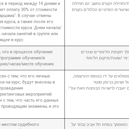
рсе в период между 14 днями и
חת/תחילת הקורס נחשב יום תחילת
чет оплату 30% от стоимости
שיעורים הפרטיים הכלולים בקורס
 аршама". В случае отмены
я курса, а также после его
стоимости курса. Днем начала/
 начала занятий в группе или
ящее в курс.
а, что в процессе обучения
6. ך תקופת הלימודים שינויים
 программе обучения/в
בימי /שעות/מיקום הלימוד
нях/часах/месте обучения.
сен с тем, что его личные
7. מולאים על ידו בטופס ההרשמה
си на курс, будут внесены в
ול ושיווק בניומן סנטר
 проведения
יועברו לרשויות הבוחנות וזאת עפ"י
ркетинговых мероприятий.
н с тем, что часть его данных
 проводящим экзамены, и это
то местом судебного
8. וסמך במחוז תל אביב נבחר על