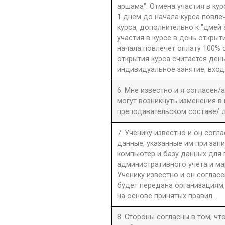
аршама". Отмена участия в ку
1 днем до начала курса повле
курса, дополнительно к "дмей
участия в курсе в день открыти
начала повлечет оплату 100% 
открытия курса считается день
индивидуальное занятие, вход
6. Мне известно и я согласен/
могут возникнуть изменения в
преподавательском составе/ д
7. Ученику известно и он согла
данные, указанные им при запи
компьютер и базу данных для
административного учета и ма
Ученику известно и он согласе
будет передана организациям,
на основе принятых правил.
8. Стороны согласны в том, ч