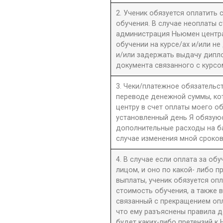
2. Ученик обязуется оплатить
обучения. В случае неоплаты 
администрация Ньюмен центра 
обучении на курсе/ах и/или не
и/или задержать выдачу дипл
документа связанного с курсо
3. Чеки/платежное обязательст
переводе денежной суммы, к
центру в счет оплаты моего о
установленный день Я обязую
дополнительные расходы на б
случае изменения мной сроков
4. В случае если оплата за об
лицом, и оно по какой- либо 
выплаты, ученик обязуется оп
стоимость обучения, а также 
связанный с прекращением оп
что ему разъяснены правила до
будет каких-либо претензий к 