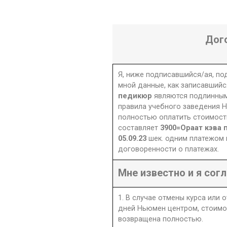
Дог
Я, ниже подписавшийся/ая, п
мной данные, как записавшийс
педикюр
являются подлинным
правила учебного заведения Н
полностью оплатить стоимость
составляет
3900=Ораат кэва 
05.09.23
шек. одним платежом 
договоренности о платежах.
Мне известно и я согл
1. В случае отмены курса или 
дней Ньюмен центром, стоимо
возвращена полностью.