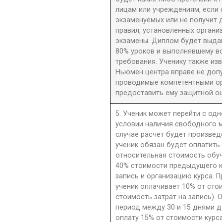
лицам или учреждениям, если 
экзаменуемых или не получит 
правил, установленных орган
экзамены. Диплом будет выдан
80% уроков и выполнявшему в
требования. Ученику также из
Ньюмен центра вправе не допу
проводимые компетентными орг
предоставить ему защитной оц
5. Ученик может перейти с одн
условии наличия свободного м
случае расчет будет произве
ученик обязан будет оплатить
относительная стоимость обу
40% стоимости предыдущего к
запись и организацию курса. П
ученик оплачивает 10% от сто
стоимость затрат на запись). 
период между 30 и 15 днями д
оплату 15% от стоимости курс