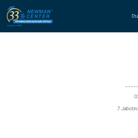
Гл
____
7 Jaboti