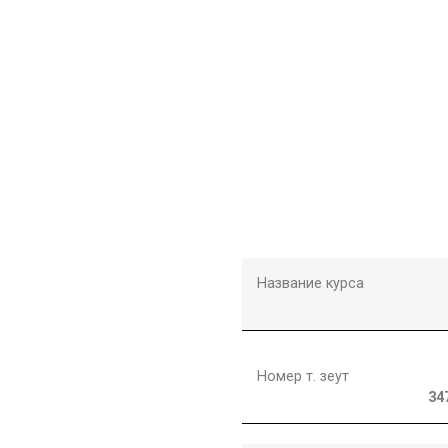
Название курса
Номер т. зеут
34