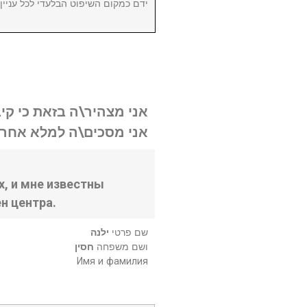
ידם כמקום השיפוט הבלעדי לכל עניי.
אני מצהיר\ה בזאת כי קי.
אני מסכים\ה למלא אחר .
, и мне известны
н центра.
שם פרטי
ילנה
ושם משפחה
חסין
Имя и фамилия