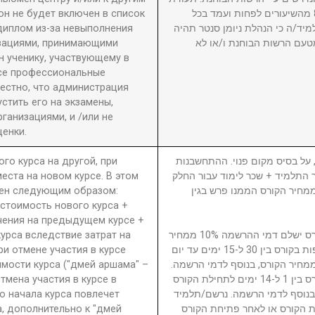
он не будет включен в список
גמר תוענק לתלמיד שהשתתף ב-80% מהשיעורים לפחות ועמד בכל
диплом из-за невыполнения
מיד/ה כי הנהלת ניומן סנטר תהיה
изациями, принимающими
טעם הרשות הבוחנת ו/או לא
 ученику, участвующему в
се профессиональные
вестно, что администрация
стить его на экзамены,
анизациями, и /или не
енки.
ого курса на другой, при
5. ל בסיס מקום פנוי. ההתחשבנות
еста на новом курсе. В этом
בר התלמיד + שכר לימוד עבור החלק
ден следующим образом:
סי בגין הקורס ממנו פרש + 40% ממחיר הקורס הממנו פרש בגין
 стоимость нового курса +
чения на предыдущем курсе +
урса вследствие затрат на
נרשם/תלמיד המבטל השתתפות בקורס ישלם דמי ההרשמה 10% ממחיר
ри отмене участия в курсе
הקורס. נרשם/תלמיד המבטל השתתפות בקורס בין 30 ל-15 ימים עד יום
имости курса ("дмей аршама" –
ילת הקורס ישלם דמי ביטול 15% ממחיר הקורס, בנוסף לדמי הרשמה
Отмена участия в курсе в
נרשם/תלמיד המבטל השתתפות בקורס בין 1 ל-14 ימים לתחילת הקורס
о начала курса повлечет
ממחיר הקורס, בנוסף לדמי הרשמה. נרשם/תלמיד
а, дополнительно к "дмей
 הקורס או לאחר פתיחת הקורס