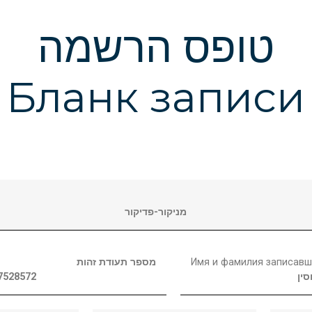
טופס הרשמה
Бланк записи
מניקור-פדיקור
מספר תעודת זהות
Имя и фамилия записавш
7528572
סין