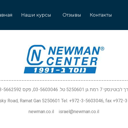
авная
Наши курсы
Отзывы
Контакты
__________________________________________________
טינסקי 7 רמת גן 5250601 טל. 03-5603046, פקס 03-5662592
nsky Road, Ramat Gan 5250601 Tel. +972-3-5603046, fax +972-
newman.co.il israel@newman.co.il