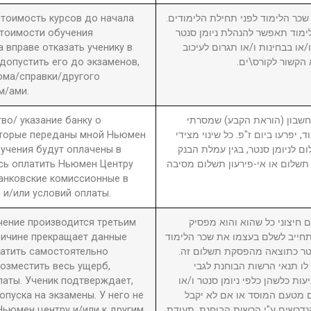
 стоимость курсов до начала
2. ר הלימוד לפני תחילת הלימודים
стоимости обучения
מוד תאפשר להנהלת ניומן סנטר
вправе отказать ученику в
ו בבחינות ו/או תגרום לעיכוב
 допустить его до экзаменов,
 הקשור לקורס\ים
ома/справки/другого
м/ами.
во/ указание банку о
3. ון (הוראת הקבע) שמסרתי
оторые переданы мной Ньюмен
, יפרעו ביום ז"פ. כל שינוי מצידי
бучения будут оплачены в
ם לניומן סנטר, בגין עמלת הבנק
сь оплатить Ньюмен Центру
תשלום או אי-פירעון תשלום מסיבה
анковские комиссионные в
 и/или условий оплаты.
учение производится третьим
4. יצוני כל שהוא והוא מפסיק
причине прекращает данные
חייב לשלם בעצמו את שכר הלימוד
латить самостоятельно
סנטר כתוצאה מהפסקת תשלום זה
возместить весь ущерб,
לו תנאי הרשות הבוחנת לגבי
латы. Ученик подтверждает,
עות כלשהן כלפי ניומן סנטר ו/או
пуска на экзамены. У него не
ם מטעם המוסד או אם לא יקבל
Ньюмен центру и/или к другим
דרשים ע"י הרשות הבוחנת. תעודת