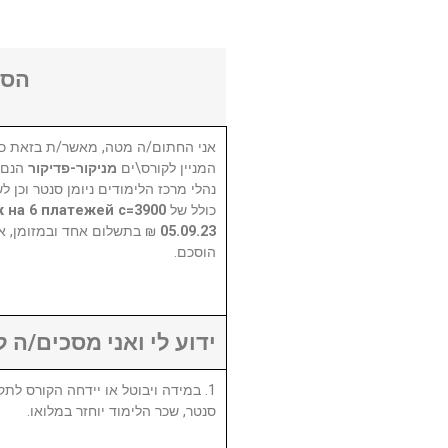
הסכ
אני החתום/ה מטה, מאשר/ת בזאת כי
המניין לקורס\ים
מניקור-פדיקור
הנם 
נהלי מרכז הלימודים ניומן סנטר וכן 
шек на 6 платежей с
כולל של
בתשלום אחד ובמזומן, או ע
05.09.23
הוסכם.
ידוע לי ואני מסכים/ה :
סנטר, שכר הלימוד יוחזר במלואו.