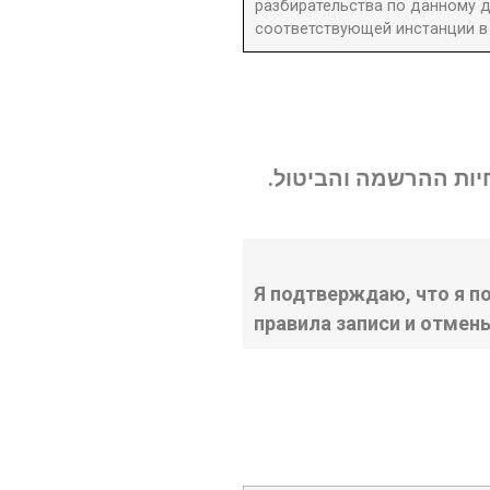
разбирательства по данному д
соответствующей инстанции в 
נחיות ההרשמה והביטול
Я подтверждаю, что я п
правила записи и отмен