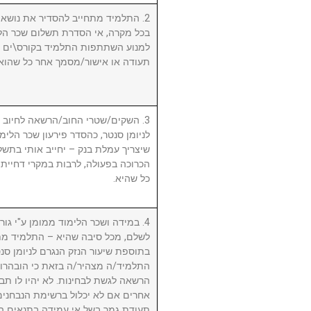
התלמיד מתחייב להסדיר את נושא שכ.
בכל מקרה, אי הסדרת תשלום שכר הלי
למנוע השתתפות התלמיד בקורס\ים ו/א
תעודה או אישור/מסמך אחר כל שהוא.
השקים/שטרי החוב/הרשאה לחיוב חשב
לניומן סנטר, כהסדר פירעון שכר הלימוד
שיצריך עמלת בנק – יחייב אותי בתשלו
הכרוכה בפעולה, לרבות במקרי דחיית 
כל שהיא.
במידה ושכר הלימוד ממומן ע"י גורם ח
לשלם, מכל סיבה שהיא – התלמיד מת
בתוספת שיעור הנזק הנגרם לניומן .
התלמיד/ה מצהיר/ה בזאת כי הובהרו 
הרשאה לגשת לבחינות. לא יהיו לו תבי
אחרים אם לא יכלול ברשימת הנבחני
תעודת גמר בשל אי עמידה בתנאים הנ