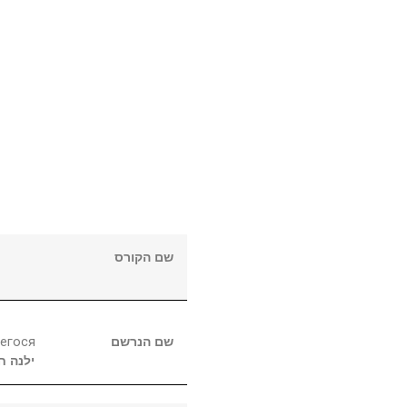
שם הקורס
егося
שם הנרשם
ילנה
ח