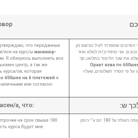
овор
ם
одтверждаю, что переданные
 הפרטים שמסרתי לעיל כנרשם מן
я/яся на курс/ы
маникюр-
נכונים. אני מתחייב/ת למלא אחר
и. Я обязуюсь выполнять все
לשלם את שכר הלימוד במלואו, סך
ьюмен центр, а так же
3900=Ораат кэва по 650
 курса/ов, которая
₪ ל פי הסדר תשלומים, שעליו
по 650шек на 6 платежей с
наличными или согласно
асен/а, что:
לכך ש
отсрочки на срок свыше 180
1. במידה ויבוטל או יידחה הקורס לתקופה העולה על 180 יום ע"י ניומן
сть курса будет мне