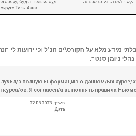
оговору, будет только суд
ן הקשור ו/או הנובע מהסכם זה
округе Тель-Авив.
בלתי מידע מלא על הקורס\ים הנ"ל וכי ידועות לי ה
נהלי ניומן סנטר
олучил/а полную информацию о данном/ых курсе/ах
ы курса/ов. Я согласен/а выполнять правила Ньюме
22.08.2023
:תאריך
Дата