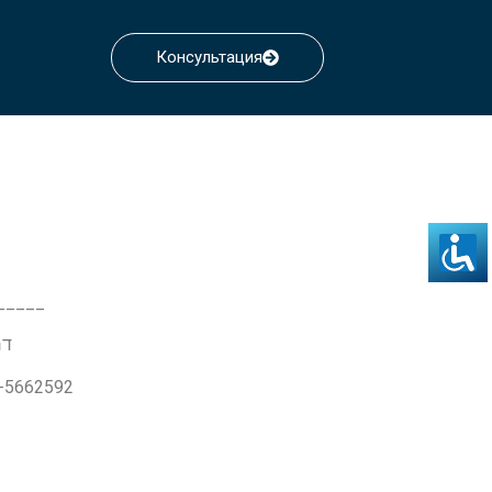
Консультация
_____
דרך ז'בו
3-5662592