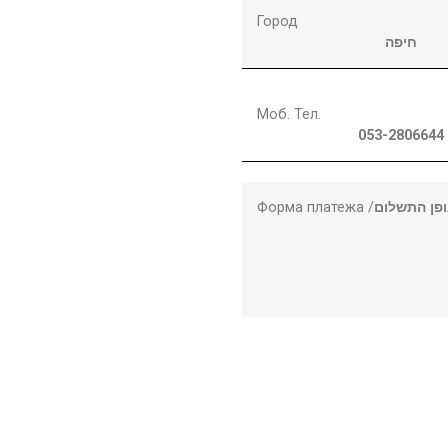
Город
חיפה
Моб. Тел.
053-2806644
Форма платежа /
פן התשלום