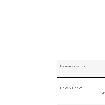
Название курса
Номер т. зеут
34