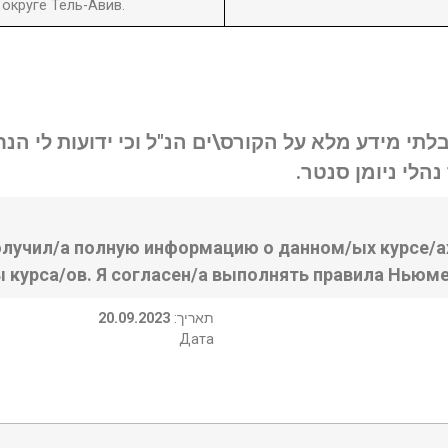
округе Тель-Авив.
בלתי מידע מלא על הקורס\ים הנ"ל וכי ידועות לי ה
נהלי ניומן סנטר
олучил/а полную информацию о данном/ых курсе/ах
ы курса/ов. Я согласен/а выполнять правила Ньюме
20.09.2023
:תאריך
Дата