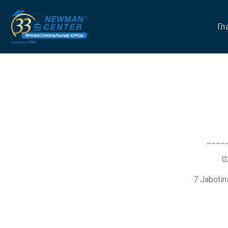
Гл
____
7 Jaboti