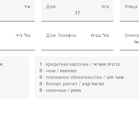
עיר
Дом
בית
Улица
17
טל' נייד
Дом. Телефон
טל' בבית
Электр
l
או
:
1
- кредитная карточка /
כרטיס אשראי
0
- чеки /
המחאות
0
- платежное обязательство /
שטר חוב
0
- безнал. расчет /
הוראת קבע
0
- наличные /
מזומן