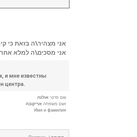
אני מצהיר\ה בזאת כי קי.
אני מסכים\ה למלא אחר .
, и мне известны
н центра.
שם פרטי
אולנה
ושם משפחה
אריקובה
Имя и фамилия