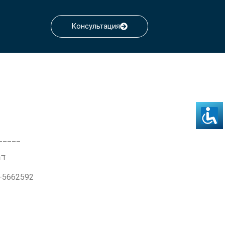
Консультация
_____
דרך ז'בו
3-5662592