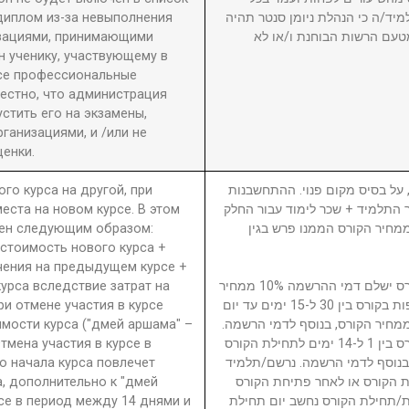
диплом из-за невыполнения
מיד/ה כי הנהלת ניומן סנטר תהיה
изациями, принимающими
טעם הרשות הבוחנת ו/או לא
 ученику, участвующему в
се профессиональные
вестно, что администрация
стить его на экзамены,
анизациями, и /или не
енки.
ого курса на другой, при
5. ל בסיס מקום פנוי. ההתחשבנות
еста на новом курсе. В этом
בר התלמיד + שכר לימוד עבור החלק
ден следующим образом:
סי בגין הקורס ממנו פרש + 40% ממחיר הקורס הממנו פרש בגין
 стоимость нового курса +
чения на предыдущем курсе +
урса вследствие затрат на
נרשם/תלמיד המבטל השתתפות בקורס ישלם דמי ההרשמה 10% ממחיר
ри отмене участия в курсе
הקורס. נרשם/תלמיד המבטל השתתפות בקורס בין 30 ל-15 ימים עד יום
имости курса ("дмей аршама" –
ילת הקורס ישלם דמי ביטול 15% ממחיר הקורס, בנוסף לדמי הרשמה
Отмена участия в курсе в
נרשם/תלמיד המבטל השתתפות בקורס בין 1 ל-14 ימים לתחילת הקורס
о начала курса повлечет
ממחיר הקורס, בנוסף לדמי הרשמה. נרשם/תלמיד
а, дополнительно к "дмей
 הקורס או לאחר פתיחת הקורס
рсе в период между 14 днями и
חת/תחילת הקורס נחשב יום תחילת