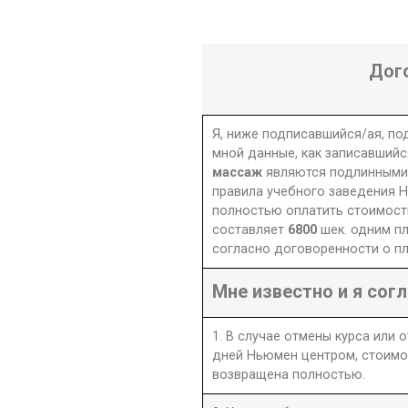
Дог
Я, ниже подписавшийся/ая, п
мной данные, как записавшийс
массаж
являются подлинными.
правила учебного заведения Н
полностью оплатить стоимость
составляет
6800
шек. одним п
согласно договоренности о пл
Мне известно и я согл
1. В случае отмены курса или 
дней Ньюмен центром, стоимо
возвращена полностью.