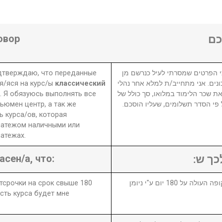
овор
ם
одтверждаю, что переданные
 הפרטים שמסרתי לעיל כנרשם מן
я/яся на курс/ы
классический
ונים. אני מתחייב/ת למלא אחר נהלי
 Я обязуюсь выполнять все
את שכר הלימוד במלואו, סך כולל של
ьюмен центр, а так же
₪ פי הסדר תשלומים, שעליו הוסכם
 курса/ов, которая
латежом наличными или
атежах.
асен/а, что:
לכך ש
отсрочки на срок свыше 180
1. במידה ויבוטל או יידחה הקורס לתקופה העולה על 180 יום ע"י ניומן
сть курса будет мне