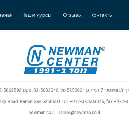
авная
Наши курсы
Отзывы
Контакты
__________________________________________________
טינסקי 7 רמת גן 5250601 טל. 03-5603046, פקס 03-5662592
nsky Road, Ramat Gan 5250601 Tel. +972-3-5603046, fax +972-
newman.co.il israel@newman.co.il