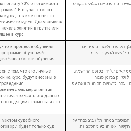
чет оплату 30% от стоимости
שיעורים הפרטיים הכלולים בקורס
 аршама". В случае отмены
я курса, а также после его
стоимости курса. Днем начала/
 начала занятий в группе или
ящее в курс.
а, что в процессе обучения
6. ך תקופת הלימודים שינויים
 программе обучения/в
בימי /שעות/מיקום הלימוד
нях/часах/месте обучения.
сен с тем, что его личные
7. מולאים על ידו בטופס ההרשמה
си на курс, будут внесены в
ול ושיווק בניומן סנטר
 проведения
יועברו לרשויות הבוחנות וזאת עפ"י
ркетинговых мероприятий.
н с тем, что часть его данных
 проводящим экзамены, и это
то местом судебного
8. וסמך במחוז תל אביב נבחר על
оговору, будет только суд
ן הקשור ו/או הנובע מהסכם זה