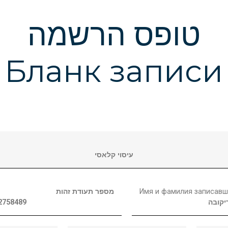
טופס הרשמה
Бланк записи
עיסוי קלאסי
מספר תעודת זהות
Имя и фамилия записавш
2758489
יקובה