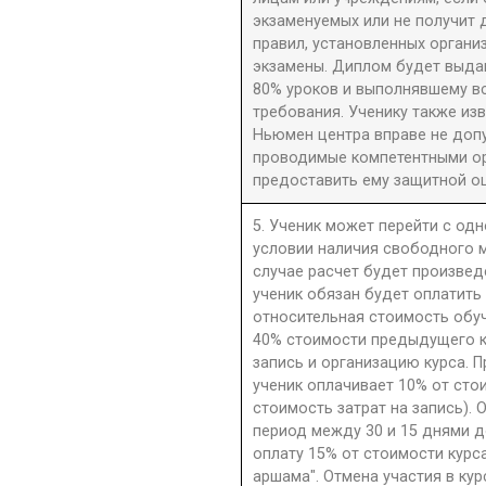
экзаменуемых или не получит 
правил, установленных орган
экзамены. Диплом будет выдан
80% уроков и выполнявшему в
требования. Ученику также из
Ньюмен центра вправе не допу
проводимые компетентными орг
предоставить ему защитной оц
5. Ученик может перейти с одн
условии наличия свободного м
случае расчет будет произве
ученик обязан будет оплатить
относительная стоимость обу
40% стоимости предыдущего к
запись и организацию курса. П
ученик оплачивает 10% от сто
стоимость затрат на запись). 
период между 30 и 15 днями д
оплату 15% от стоимости курс
аршама". Отмена участия в ку