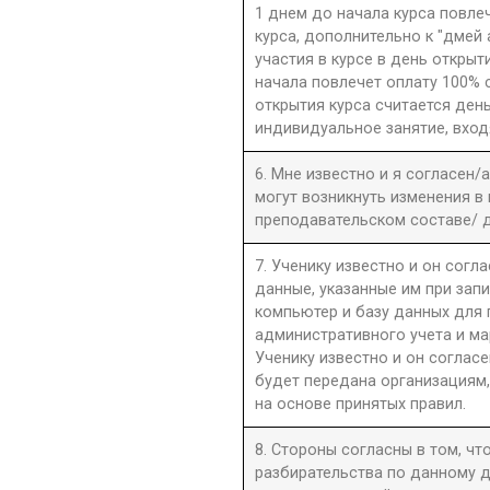
1 днем до начала курса повле
курса, дополнительно к "дмей
участия в курсе в день открыти
начала повлечет оплату 100% 
открытия курса считается день
индивидуальное занятие, вход
6. Мне известно и я согласен/
могут возникнуть изменения в
преподавательском составе/ д
7. Ученику известно и он согла
данные, указанные им при запи
компьютер и базу данных для
административного учета и ма
Ученику известно и он согласе
будет передана организациям,
на основе принятых правил.
8. Стороны согласны в том, ч
разбирательства по данному д