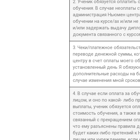
2. Ученик обязуется оплатить
обучения. В случае неоплаты 
администрация Ньюмен центра 
обучении на курсе/ах и/или не
и/или задержать выдачу дипл
документа связанного с курсо
3. Чеки/платежное обязательст
переводе денежной суммы, к
центру в счет оплаты моего о
установленный день Я обязую
дополнительные расходы на б
случае изменения мной сроков
4. В случае если оплата за об
лицом, и оно по какой- либо 
выплаты, ученик обязуется оп
стоимость обучения, а также 
связанный с прекращением оп
что ему разъяснены правила до
будет каких-либо претензий к 
лицам или учреждениям, если 