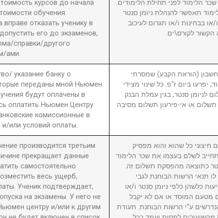
 стоимость курсов до начала
2. ר הלימוד לפני תחילת הלימודים
стоимости обучения
מוד תאפשר להנהלת ניומן סנטר
вправе отказать ученику в
ו בבחינות ו/או תגרום לעיכוב
 допустить его до экзаменов,
 הקשור לקורס\ים
ома/справки/другого
м/ами.
во/ указание банку о
3. ון (הוראת הקבע) שמסרתי
оторые переданы мной Ньюмен
, יפרעו ביום ז"פ. כל שינוי מצידי
бучения будут оплачены в
ם לניומן סנטר, בגין עמלת הבנק
сь оплатить Ньюмен Центру
תשלום או אי-פירעון תשלום מסיבה
анковские комиссионные в
 и/или условий оплаты.
учение производится третьим
4. יצוני כל שהוא והוא מפסיק
причине прекращает данные
חייב לשלם בעצמו את שכר הלימוד
латить самостоятельно
סנטר כתוצאה מהפסקת תשלום זה
возместить весь ущерб,
לו תנאי הרשות הבוחנת לגבי
латы. Ученик подтверждает,
עות כלשהן כלפי ניומן סנטר ו/או
пуска на экзамены. У него не
ם מטעם המוסד או אם לא יקבל
Ньюмен центру и/или к другим
דרשים ע"י הרשות הבוחנת. תעודת
он не будет включен в список
גמר תוענק לתלמיד שהשתתף ב-80% מהשיעורים לפחות ועמד בכל