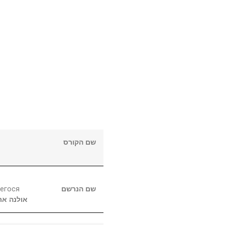
שם הקורס
егося
שם הנרשם
אולנה
אר