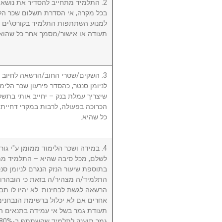
התלמיד מתחייב להסדיר את נושא שכ.
בכל מקרה, אי הסדרת תשלום שכר הלי
למנוע השתתפות התלמיד בקורס\ים ו/א
תעודה או אישור/מסמך אחר כל שהוא.
השקים/שטרי החוב/הרשאה לחיוב חשב
לניומן סנטר, כהסדר פירעון שכר הלימוד
שיצריך עמלת בנק – יחייב אותי בתשלו
הכרוכה בפעולה, לרבות במקרי דחיית 
כל שהיא.
במידה ושכר הלימוד ממומן ע"י גורם ח
לשלם, מכל סיבה שהיא – התלמיד מת
בתוספת שיעור הנזק הנגרם לניומן .
התלמיד/ה מצהיר/ה בזאת כי הובהרו 
הרשאה לגשת לבחינות. לא יהיו לו תבי
אחרים אם לא יכלול ברשימת הנבחני
תעודת גמר בשל אי עמידה בתנאים הנ