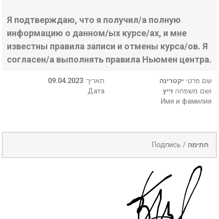
Я подтверждаю, что я получил/а полную
информацию о данном/ых курсе/ах, и мне
известны правила записи и отмены курса/ов. Я
согласен/а выполнять правила Ньюмен центра.
09.04.2023
:תאריך
יקטרינה
שם פרטי
Дата
זייץ
ושם משפחה
Имя и фамилия
Подпись /
חתימה