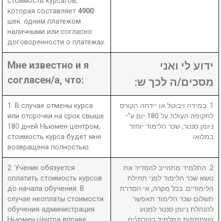
стоимость курса/ов,
которая составляет
4900
шек. одним платежом
наличными или согласно
договоренности о платежах.
Мне известно и я
ידוע לי ואני
согласен/а, что:
מסכים/ה לכך ש:
1. В случае отмены курса
1. במידה ויבוטל או יידחה הקורס
или отсрочки на срок свыше
לתקופה העולה על 180 יום ע"י
180 дней Ньюмен центром,
ניומן סנטר, שכר הלימוד יוחזר
стоимость курса будет мне
במלואו.
возвращена полностью.
2. Ученик обязуется
2. התלמיד מתחייב להסדיר את
оплатить стоимость курсов
נושא שכר הלימוד לפני תחילת
до начала обучения. В
הלימודים. בכל מקרה, אי הסדרת
случае неоплаты стоимости
תשלום שכר הלימוד תאפשר
обучения администрация
להנהלת ניומן סנטר למנוע
Ньюмен центра вправе
השתתפות התלמיד בקורס\ים