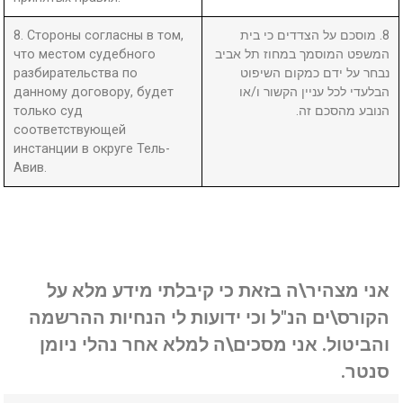
8. Стороны согласны в том,
8. מוסכם על הצדדים כי בית
что местом судебного
המשפט המוסמך במחוז תל אביב
разбирательства по
נבחר על ידם כמקום השיפוט
данному договору, будет
הבלעדי לכל עניין הקשור ו/או
только суд
הנובע מהסכם זה.
соответствующей
инстанции в округе Тель-
Авив.
אני מצהיר\ה בזאת כי קיבלתי מידע מלא על
הקורס\ים הנ"ל וכי ידועות לי הנחיות ההרשמה
והביטול. אני מסכים\ה למלא אחר נהלי ניומן
סנטר.