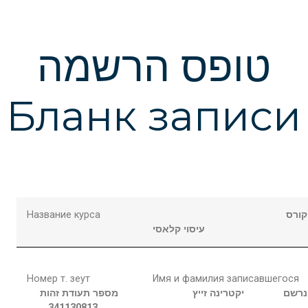
טופס הרשמה
Бланк записи
Название курса
ורס
עיסוי קלאסי
Номер т. зеут
Имя и фамилия записавшегося
נרשם
יקטרינה
זייץ
מספר תעודת זהות
341130813