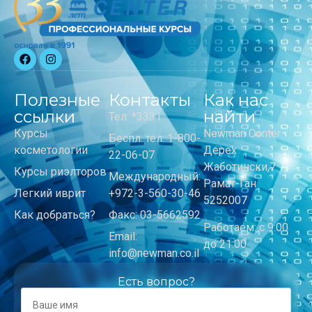
Полезные
Контакты
Как нас
ссылки
найти
Тел: *3331
Курсы
Newman Center
Беспл. тел: 1-800-
косметологии
Дерех
22-06-07
Жаботински,7
Курсы риэлторов
Международный:
Рамат-Ган
Легкий иврит
+972-3-560-30-46
5252007
Как добраться?
Факс: 03-5662592
Работаем: с 9:00
Email:
до 21:00
info@newman.co.il
Есть вопрос?