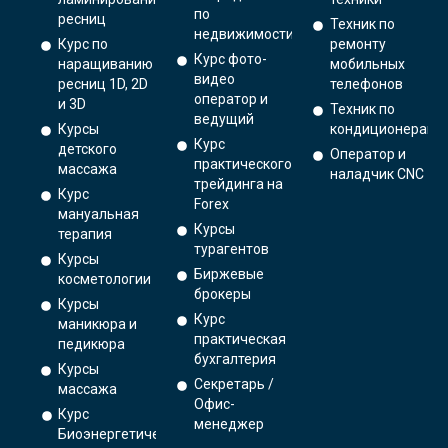
по
ресниц
Техник по
недвижимости
Курс по
ремонту
Курс фото-
наращиванию
мобильных
видео
ресниц 1D, 2D
телефонов
оператор и
и 3D
Техник по
ведущий
Курсы
кондиционерам
Курс
детского
Оператор и
практического
массажа
наладчик CNC
трейдинга на
Курс
Forex
мануальная
Курсы
терапия
турагентов
Курсы
Биржевые
косметологии
брокеры
Курсы
Курс
маникюра и
практическая
педикюра
бухгалтерия
Курсы
Секретарь /
массажа
Офис-
Курс
менеджер
Биоэнергетический