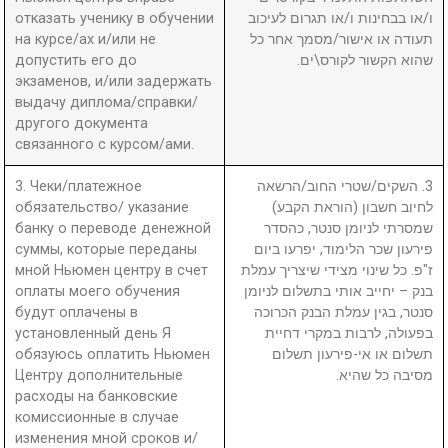
отказать ученику в обучении
ו/או בבחינות ו/או תגרום לעיכוב
на курсе/ах и/или не
תעודה או אישור/מסמך אחר כל
допустить его до
שהוא הקשור לקורס\ים.
экзаменов, и/или задержать
выдачу диплома/справки/
другого документа
связанного с курсом/ами.
3. Чеки/платежное
3. השקים/שטרי החוב/הרשאה
обязательство/ указание
לחיוב חשבון (הוראת הקבע)
банку о переводе денежной
שמסרתי לניומן סנטר, כהסדר
суммы, которые переданы
פירעון שכר הלימוד, יפרעו ביום
мной Ньюмен центру в счет
ז"פ. כל שינוי מצידי שיצריך עמלת
оплаты моего обучения
בנק – יחייב אותי בתשלום לניומן
будут оплачены в
סנטר, בגין עמלת הבנק הכרוכה
установленный день Я
בפעולה, לרבות במקרי דחיית
обязуюсь оплатить Ньюмен
תשלום או אי-פירעון תשלום
Центру дополнительные
מסיבה כל שהיא.
расходы на банковские
комиссионные в случае
изменения мной сроков и/