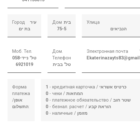
Город
עיר
Дом
בית
Улица
בת ים
75-5
הנביאים
Моб. Тел.
Дом.
Электронная почта
058-
טל' נייד
Телефон
Ekaterinazayts83@gmai
6921019
טל' בבית
Форма
1
- кредитная карточка /
כרטיס אשראי
платежа
0
- чеки /
המחאות
/
אופן
0
- платежное обязательство /
שטר חוב
התשלום
:
0
- безнал. расчет /
הוראת קבע
0
- наличные /
מזומן