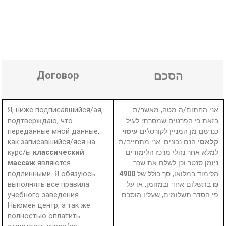
Договор
הסכם
Я, ниже подписавшийся/ая,
אני החתום/ה מטה, מאשר/ת
подтверждаю, что
בזאת כי הפרטים שמסרתי לעיל
переданные мной данные,
עיסוי
כנרשם מן המניין לקורס\ים
как записавшийся/яся на
הנם נכונים. אני מתחייב/ת
קלאסי
курс/ы
классический
למלא אחר נהלי מרכז הלימודים
массаж
являются
ניומן סנטר וכן לשלם את שכר
подлинными. Я обязуюсь
4900
הלימוד במלואו, סך כולל של
выполнять все правила
₪ בתשלום אחד ובמזומן, או על
учебного заведения
פי הסדר תשלומים, שעליו הוסכם.
Ньюмен центр, а так же
полностью оплатить