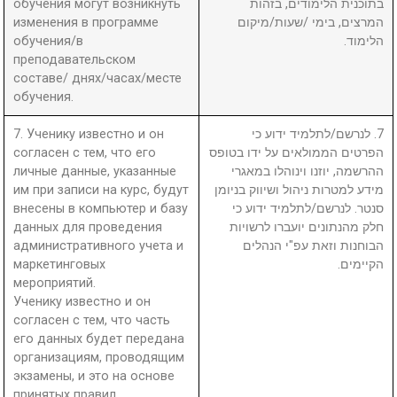
обучения могут возникнуть
בתוכנית הלימודים, בזהות
изменения в программе
המרצים, בימי /שעות/מיקום
обучения/в
הלימוד.
преподавательском
составе/ днях/часах/месте
обучения.
7. Ученику известно и он
7. לנרשם/לתלמיד ידוע כי
согласен с тем, что его
הפרטים הממולאים על ידו בטופס
личные данные, указанные
ההרשמה, יוזנו וינוהלו במאגרי
им при записи на курс, будут
מידע למטרות ניהול ושיווק בניומן
внесены в компьютер и базу
סנטר. לנרשם/לתלמיד ידוע כי
данных для проведения
חלק מהנתונים יועברו לרשויות
административного учета и
הבוחנות וזאת עפ"י הנהלים
маркетинговых
הקיימים.
мероприятий.
Ученику известно и он
согласен с тем, что часть
его данных будет передана
организациям, проводящим
экзамены, и это на основе
принятых правил.