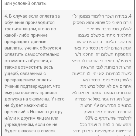
или условий оплаты.
4. В случае если оплата за
4. במידה ושכר הלימוד ממומן ע"י
обучение производится
גורם חיצוני כל שהוא והוא מפסיק
третьим лицом, и оно по
לשלם, מכל סיבה שהיא –
какой- либо причине
התלמיד מתחייב לשלם בעצמו
прекращает данные
את שכר הלימוד בתוספת שיעור
выплаты, ученик обязуется
הנזק הנגרם לניומן סנטר כתוצאה
оплатить самостоятельно
מהפסקת תשלום זה. התלמיד/ה
стоимость обучения, а
מצהיר/ה בזאת כי הובהרו לו תנאי
также возместить весь
הרשות הבוחנת לגבי הרשאה
ущерб, связанный с
לגשת לבחינות. לא יהיו לו תביעות
прекращением оплаты.
כלשהן כלפי ניומן סנטר ו/או
Ученик подтверждает, что
אחרים אם לא יכלול ברשימת
ему разъяснены правила
הנבחנים מטעם המוסד או אם לא
допуска на экзамены. У него
יקבל תעודת גמר בשל אי עמידה
не будет каких-либо
בתנאים הנדרשים ע"י הרשות
претензий к Ньюмен центру
הבוחנת. תעודת גמר תוענק
и/или к другим лицам или
לתלמיד שהשתתף ב-80%
учреждениям, если он не
מהשיעורים לפחות ועמד בכל
будет включен в список
הדרישות המקצועיות. כמו כן ידוע