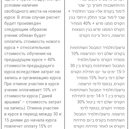
условии наличия
ההתחשבנות תערוך כך: שכר
свободного места на новом
לימוד בקורס אליו עובר התלמיד +
курсе. В этом случае расчет
שכר לימוד עבור החלק היחסי בגין
будет произведен
הקורס ממנו פרש + 40% ממחיר
следующим образом:
הקורס הממנו פרש בגין הוצאות
ученик обязан будет
הרשמה, ניהול וריכוז הקורס.
оплатить стоимость нового
курса + относительная
נרשם/תלמיד המבטל השתתפות
стоимость обучения на
בקורס ישלם דמי ההרשמה 10%
предыдущем курсе + 40%
ממחיר הקורס. נרשם/תלמיד
стоимости предыдущего
המבטל השתתפות בקורס בין 30
курса вследствие затрат на
ל-15 ימים עד יום תחילת הקורס
запись и организацию курса.
ישלם דמי ביטול 15% ממחיר
При отмене участия в курсе
הקורס, בנוסף לדמי הרשמה.
ученик оплачивает 10% от
נרשם/תלמיד המבטל השתתפות
стоимости курса ("дмей
בקורס בין 1 ל-14 ימים לתחילת
аршама" – стоимость затрат
הקורס ישלם דמי ביטול 30%
на запись). Отмена участия
ממחיר הקורס, בנוסף לדמי
в курсе в период между 30 и
הרשמה. נרשם/תלמיד המבטל
15 днями до начала курса
השתתפות בקורס ביום פתיחת
повлечет оплату 15% от
הקורס או לאחר פתיחת הקורס