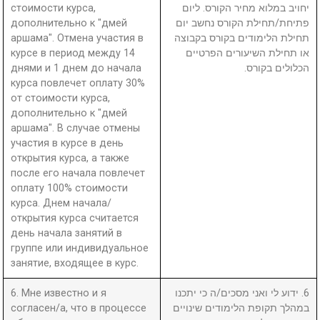
стоимости курса,
יחויב במלוא מחיר הקורס. ליום
дополнительно к "дмей
פתיחת/תחילת הקורס נחשב יום
аршама". Отмена участия в
תחילת הלימודים בקורס בקבוצה
курсе в период между 14
או תחילת השיעורים הפרטיים
днями и 1 днем до начала
הכלולים בקורס.
курса повлечет оплату 30%
от стоимости курса,
дополнительно к "дмей
аршама". В случае отмены
участия в курсе в день
открытия курса, а также
после его начала повлечет
оплату 100% стоимости
курса. Днем начала/
открытия курса считается
день начала занятий в
группе или индивидуальное
занятие, входящее в курс.
6. Мне известно и я
6. ידוע לי ואני מסכים/ה כי יתכנו
согласен/а, что в процессе
במהלך תקופת הלימודים שינויים