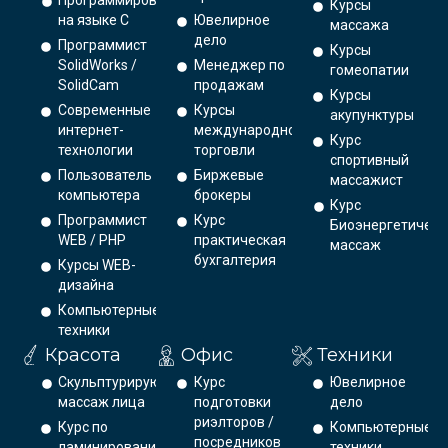
Программирование
Курсы
на языке С
Ювелирное
массажа
дело
Программист
Курсы
SolidWorks /
Менеджер по
гомеопатии
SolidCam
продажам
Курсы
Современные
Курсы
акупунктуры
интернет-
международной
Курс
технологии
торговли
спортивный
Пользователь
Биржевые
массажист
компьютера
брокеры
Курс
Программист
Курс
Биоэнергетическ
WEB / PHP
практическая
массаж
бухгалтерия
Курсы WEB-
дизайна
Компьютерные
техники
Красота
Офис
Техники
Скульптурирующий
Курс
Ювелирное
массаж лица
подготовки
дело
риэлторов /
Курс по
Компьютерные
посредников
ламинированию
техники