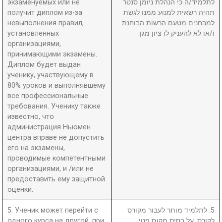
экзаменуемых или не
לתלמיד/ה כי הנהלת ניומן סנטר
получит диплом из-за
תהיה רשאית למנוע ממנו לגשת
невыполнения правил,
למבחנים מטעם הרשות הבוחנת
установленных
ו/או לא להעניק לו ציון מגן.
организациями,
принимающими экзамены.
Диплом будет выдан
ученику, участвующему в
80% уроков и выполнявшему
все профессиональные
требования. Ученику также
известно, что
администрация Ньюмен
центра вправе не допустить
его на экзамены,
проводимые компетентными
организациями, и /или не
предоставить ему защитной
оценки.
5. Ученик может перейти с
5. לתלמיד מותר לעבור מקורס
одного курса на другой, при
לקורס, על בסיס מקום פנוי.