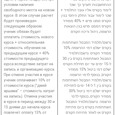
условии наличия
ההתחשבנות תערוך כך: שכר
свободного места на новом
לימוד בקורס אליו עובר התלמיד +
курсе. В этом случае расчет
שכר לימוד עבור החלק היחסי בגין
будет произведен
הקורס ממנו פרש + 40% ממחיר
следующим образом:
הקורס הממנו פרש בגין הוצאות
ученик обязан будет
הרשמה, ניהול וריכוז הקורס.
оплатить стоимость нового
курса + относительная
נרשם/תלמיד המבטל השתתפות
стоимость обучения на
בקורס ישלם דמי ההרשמה 10%
предыдущем курсе + 40%
ממחיר הקורס. נרשם/תלמיד
стоимости предыдущего
המבטל השתתפות בקורס בין 30
курса вследствие затрат на
ל-15 ימים עד יום תחילת הקורס
запись и организацию курса.
ישלם דמי ביטול 15% ממחיר
При отмене участия в курсе
הקורס, בנוסף לדמי הרשמה.
ученик оплачивает 10% от
נרשם/תלמיד המבטל השתתפות
стоимости курса ("дмей
בקורס בין 1 ל-14 ימים לתחילת
аршама" – стоимость затрат
הקורס ישלם דמי ביטול 30%
на запись). Отмена участия
ממחיר הקורס, בנוסף לדמי
в курсе в период между 30 и
הרשמה. נרשם/תלמיד המבטל
15 днями до начала курса
השתתפות בקורס ביום פתיחת
повлечет оплату 15% от
הקורס או לאחר פתיחת הקורס