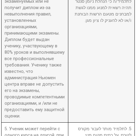
экзаменуемых или не
לתלמיד/ה כי הנהלת ניומן סנטר
получит диплом из-за
תהיה רשאית למנוע ממנו לגשת
невыполнения правил,
למבחנים מטעם הרשות הבוחנת
установленных
ו/או לא להעניק לו ציון מגן.
организациями,
принимающими экзамены.
Диплом будет выдан
ученику, участвующему в
80% уроков и выполнявшему
все профессиональные
требования. Ученику также
известно, что
администрация Ньюмен
центра вправе не допустить
его на экзамены,
проводимые компетентными
организациями, и /или не
предоставить ему защитной
оценки.
5. Ученик может перейти с
5. לתלמיד מותר לעבור מקורס
одного курса на другой, при
לקורס, על בסיס מקום פנוי.