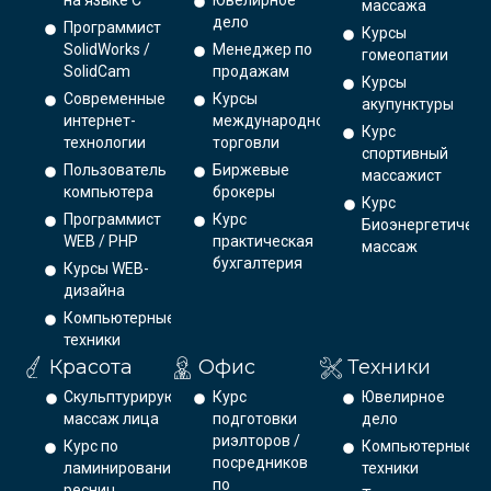
на языке С
Ювелирное
массажа
дело
Программист
Курсы
SolidWorks /
Менеджер по
гомеопатии
SolidCam
продажам
Курсы
Современные
Курсы
акупунктуры
интернет-
международной
Курс
технологии
торговли
спортивный
Пользователь
Биржевые
массажист
компьютера
брокеры
Курс
Программист
Курс
Биоэнергетическ
WEB / PHP
практическая
массаж
бухгалтерия
Курсы WEB-
дизайна
Компьютерные
техники
Красота
Офис
Техники
Скульптурирующий
Курс
Ювелирное
массаж лица
подготовки
дело
риэлторов /
Курс по
Компьютерные
посредников
ламинированию
техники
по
ресниц