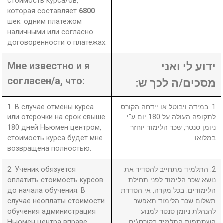
стоимость курса/ов,
которая составляет
6800
шек. одним платежом
наличными или согласно
договоренности о платежах.
Мне известно и я
ידוע לי ואני
согласен/а, что:
מסכים/ה לכך ש:
1. В случае отмены курса
1. במידה ויבוטל או יידחה הקורס
или отсрочки на срок свыше
לתקופה העולה על 180 יום ע"י
180 дней Ньюмен центром,
ניומן סנטר, שכר הלימוד יוחזר
стоимость курса будет мне
במלואו.
возвращена полностью.
2. Ученик обязуется
2. התלמיד מתחייב להסדיר את
оплатить стоимость курсов
נושא שכר הלימוד לפני תחילת
до начала обучения. В
הלימודים. בכל מקרה, אי הסדרת
случае неоплаты стоимости
תשלום שכר הלימוד תאפשר
обучения администрация
להנהלת ניומן סנטר למנוע
Ньюмен центра вправе
השתתפות התלמיד בקורס\ים