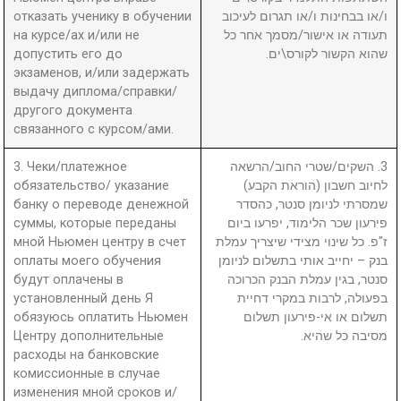
отказать ученику в обучении
ו/או בבחינות ו/או תגרום לעיכוב
на курсе/ах и/или не
תעודה או אישור/מסמך אחר כל
допустить его до
שהוא הקשור לקורס\ים.
экзаменов, и/или задержать
выдачу диплома/справки/
другого документа
связанного с курсом/ами.
3. Чеки/платежное
3. השקים/שטרי החוב/הרשאה
обязательство/ указание
לחיוב חשבון (הוראת הקבע)
банку о переводе денежной
שמסרתי לניומן סנטר, כהסדר
суммы, которые переданы
פירעון שכר הלימוד, יפרעו ביום
мной Ньюмен центру в счет
ז"פ. כל שינוי מצידי שיצריך עמלת
оплаты моего обучения
בנק – יחייב אותי בתשלום לניומן
будут оплачены в
סנטר, בגין עמלת הבנק הכרוכה
установленный день Я
בפעולה, לרבות במקרי דחיית
обязуюсь оплатить Ньюмен
תשלום או אי-פירעון תשלום
Центру дополнительные
מסיבה כל שהיא.
расходы на банковские
комиссионные в случае
изменения мной сроков и/