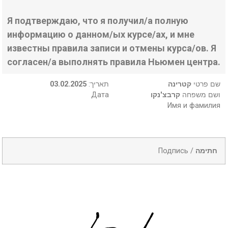
Я подтверждаю, что я получил/а полную
информацию о данном/ых курсе/ах, и мне
известны правила записи и отмены курса/ов. Я
согласен/а выполнять правила Ньюмен центра.
03.02.2025
:תאריך
קטרינה
שם פרטי
Дата
קרבצ'נקו
ושם משפחה
Имя и фамилия
Подпись /
חתימה