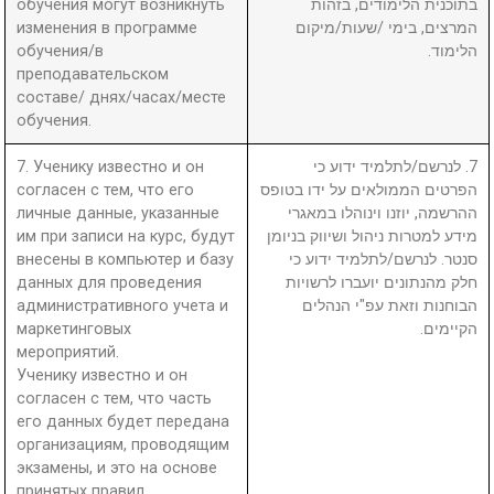
обучения могут возникнуть
בתוכנית הלימודים, בזהות
изменения в программе
המרצים, בימי /שעות/מיקום
обучения/в
הלימוד.
преподавательском
составе/ днях/часах/месте
обучения.
7. Ученику известно и он
7. לנרשם/לתלמיד ידוע כי
согласен с тем, что его
הפרטים הממולאים על ידו בטופס
личные данные, указанные
ההרשמה, יוזנו וינוהלו במאגרי
им при записи на курс, будут
מידע למטרות ניהול ושיווק בניומן
внесены в компьютер и базу
סנטר. לנרשם/לתלמיד ידוע כי
данных для проведения
חלק מהנתונים יועברו לרשויות
административного учета и
הבוחנות וזאת עפ"י הנהלים
маркетинговых
הקיימים.
мероприятий.
Ученику известно и он
согласен с тем, что часть
его данных будет передана
организациям, проводящим
экзамены, и это на основе
принятых правил.