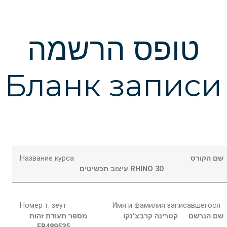
טופס הרשמה
Бланк записи
Название курса
שם הקורס
עיצוב תכשיטים RHINO 3D
Номер т. зеут
Имя и фамилия записавшегося
שם הנרשם
קטרינה
קרבצ'נקו
מספר תעודת זהות
FB489535