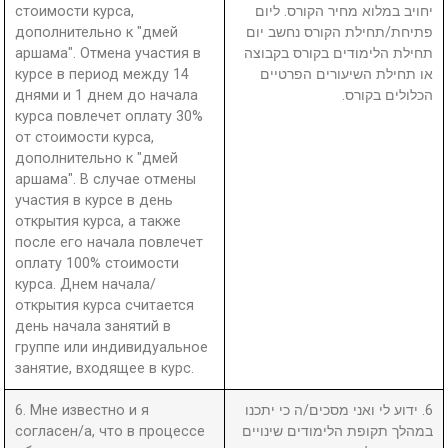
стоимости курса,
יחויב במלוא מחיר הקורס. ליום
дополнительно к "дмей
פתיחת/תחילת הקורס נחשב יום
аршама". Отмена участия в
תחילת הלימודים בקורס בקבוצה
курсе в период между 14
או תחילת השיעורים הפרטיים
днями и 1 днем до начала
הכלולים בקורס.
курса повлечет оплату 30%
от стоимости курса,
дополнительно к "дмей
аршама". В случае отмены
участия в курсе в день
открытия курса, а также
после его начала повлечет
оплату 100% стоимости
курса. Днем начала/
открытия курса считается
день начала занятий в
группе или индивидуальное
занятие, входящее в курс.
6. Мне известно и я
6. ידוע לי ואני מסכים/ה כי יתכנו
согласен/а, что в процессе
במהלך תקופת הלימודים שינויים