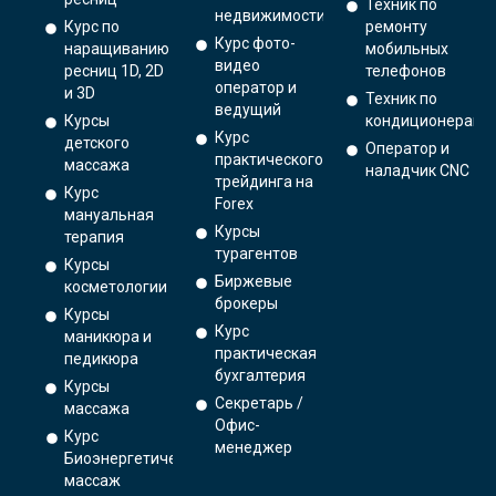
Техник по
недвижимости
Курс по
ремонту
Курс фото-
наращиванию
мобильных
видео
ресниц 1D, 2D
телефонов
оператор и
и 3D
Техник по
ведущий
Курсы
кондиционерам
Курс
детского
Оператор и
практического
массажа
наладчик CNC
трейдинга на
Курс
Forex
мануальная
Курсы
терапия
турагентов
Курсы
Биржевые
косметологии
брокеры
Курсы
Курс
маникюра и
практическая
педикюра
бухгалтерия
Курсы
Секретарь /
массажа
Офис-
Курс
менеджер
Биоэнергетический
массаж