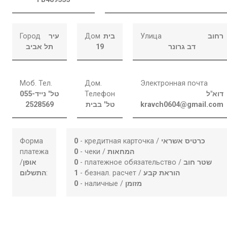
Город
עיר
Дом
בית
Улица
רחוב
תל אביב
19
דב גרונר
Моб. Тел.
Дом.
Электронная почта
055-
טל' נייד
Телефон
דוא"ל
2528569
טל' בבית
kravch0604@gmail.com
Форма
0
- кредитная карточка /
כרטיס אשראי
платежа
0
- чеки /
המחאות
/
אופן
0
- платежное обязательство /
שטר חוב
התשלום
:
1
- безнал. расчет /
הוראת קבע
0
- наличные /
מזומן