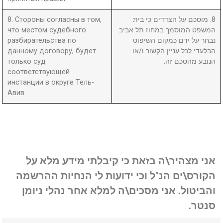
8. Стороны согласны в том,
8. מוסכם על הצדדים כי בית
что местом судебного
המשפט המוסמך במחוז תל אביב
разбирательства по
נבחר על ידם כמקום השיפוט
данному договору, будет
הבלעדי לכל עניין הקשור ו/או
только суд
הנובע מהסכם זה.
соответствующей
инстанции в округе Тель-
Авив.
אני מצהיר\ה בזאת כי קיבלתי מידע מלא על
הקורס\ים הנ"ל וכי ידועות לי הנחיות ההרשמה
והביטול. אני מסכים\ה למלא אחר נהלי ניומן
סנטר.