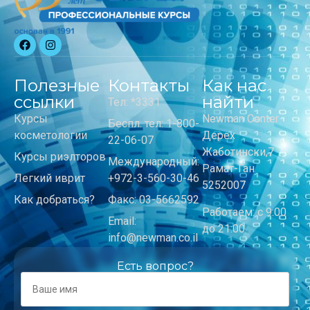
Полезные
Контакты
Как нас
ссылки
найти
Тел: *3331
Курсы
Newman Center
Беспл. тел: 1-800-
косметологии
Дерех
22-06-07
Жаботински,7
Курсы риэлторов
Международный:
Рамат-Ган
Легкий иврит
+972-3-560-30-46
5252007
Как добраться?
Факс: 03-5662592
Работаем: с 9:00
Email:
до 21:00
info@newman.co.il
Есть вопрос?