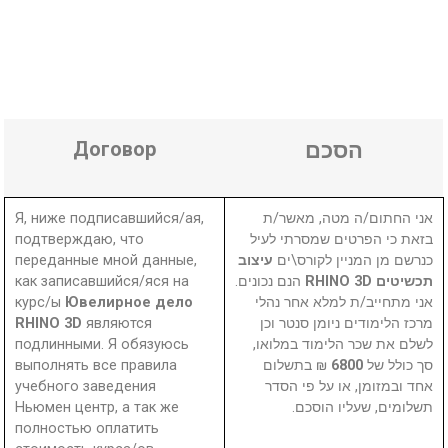
Договор
הסכם
Я, ниже подписавшийся/ая,
אני החתום/ה מטה, מאשר/ת
подтверждаю, что
בזאת כי הפרטים שמסרתי לעיל
переданные мной данные,
עיצוב
כנרשם מן המניין לקורס\ים
как записавшийся/яся на
הנם נכונים.
תכשיטים RHINO 3D
курс/ы
Ювелирное дело
אני מתחייב/ת למלא אחר נהלי
RHINO 3D
являются
מרכז הלימודים ניומן סנטר וכן
подлинными. Я обязуюсь
לשלם את שכר הלימוד במלואו,
выполнять все правила
₪ בתשלום
6800
סך כולל של
учебного заведения
אחד ובמזומן, או על פי הסדר
Ньюмен центр, а так же
תשלומים, שעליו הוסכם.
полностью оплатить