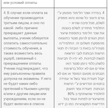
или условий оплаты.
4. В случае если оплата за
4. במידה ושכר הלימוד ממומן ע"י
обучение производится
גורם חיצוני כל שהוא והוא מפסיק
третьим лицом, и оно по
לשלם, מכל סיבה שהיא –
какой- либо причине
התלמיד מתחייב לשלם בעצמו
прекращает данные
את שכר הלימוד בתוספת שיעור
выплаты, ученик обязуется
הנזק הנגרם לניומן סנטר כתוצאה
оплатить самостоятельно
מהפסקת תשלום זה. התלמיד/ה
стоимость обучения, а
מצהיר/ה בזאת כי הובהרו לו תנאי
также возместить весь
הרשות הבוחנת לגבי הרשאה
ущерб, связанный с
לגשת לבחינות. לא יהיו לו תביעות
прекращением оплаты.
כלשהן כלפי ניומן סנטר ו/או
Ученик подтверждает, что
אחרים אם לא יכלול ברשימת
ему разъяснены правила
הנבחנים מטעם המוסד או אם לא
допуска на экзамены. У него
יקבל תעודת גמר בשל אי עמידה
не будет каких-либо
בתנאים הנדרשים ע"י הרשות
претензий к Ньюмен центру
הבוחנת. תעודת גמר תוענק
и/или к другим лицам или
לתלמיד שהשתתף ב-80%
учреждениям, если он не
מהשיעורים לפחות ועמד בכל
будет включен в список
הדרישות המקצועיות. כמו כן ידוע