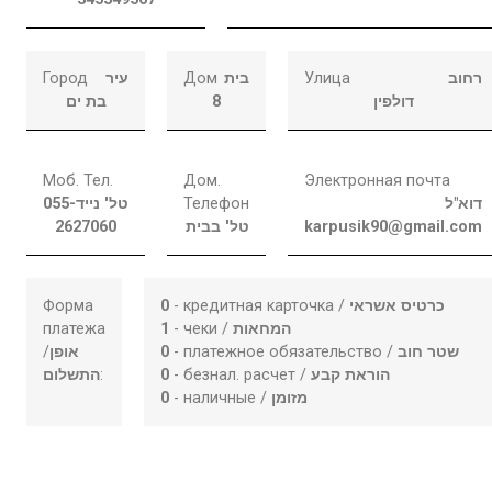
Город
עיר
Дом
בית
Улица
רחוב
בת ים
8
דולפין
Моб. Тел.
Дом.
Электронная почта
055-
טל' נייד
Телефон
דוא"ל
2627060
טל' בבית
karpusik90@gmail.com
Форма
0
- кредитная карточка /
כרטיס אשראי
платежа
1
- чеки /
המחאות
/
אופן
0
- платежное обязательство /
שטר חוב
התשלום
:
0
- безнал. расчет /
הוראת קבע
0
- наличные /
מזומן