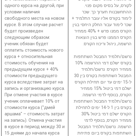
одного курса на другой, при
לקורס, על בסיס מקום פנוי.
условии наличия
ההתחשבנות תערוך כך: שכר
свободного места на новом
לימוד בקורס אליו עובר התלמיד +
курсе. В этом случае расчет
שכר לימוד עבור החלק היחסי בגין
будет произведен
הקורס ממנו פרש + 40% ממחיר
следующим образом:
הקורס הממנו פרש בגין הוצאות
ученик обязан будет
הרשמה, ניהול וריכוז הקורס.
оплатить стоимость нового
курса + относительная
נרשם/תלמיד המבטל השתתפות
стоимость обучения на
בקורס ישלם דמי ההרשמה 10%
предыдущем курсе + 40%
ממחיר הקורס. נרשם/תלמיד
стоимости предыдущего
המבטל השתתפות בקורס בין 30
курса вследствие затрат на
ל-15 ימים עד יום תחילת הקורס
запись и организацию курса.
ישלם דמי ביטול 15% ממחיר
При отмене участия в курсе
הקורס, בנוסף לדמי הרשמה.
ученик оплачивает 10% от
נרשם/תלמיד המבטל השתתפות
стоимости курса ("дмей
בקורס בין 1 ל-14 ימים לתחילת
аршама" – стоимость затрат
הקורס ישלם דמי ביטול 30%
на запись). Отмена участия
ממחיר הקורס, בנוסף לדמי
в курсе в период между 30 и
הרשמה. נרשם/תלמיד המבטל
15 днями до начала курса
השתתפות בקורס ביום פתיחת