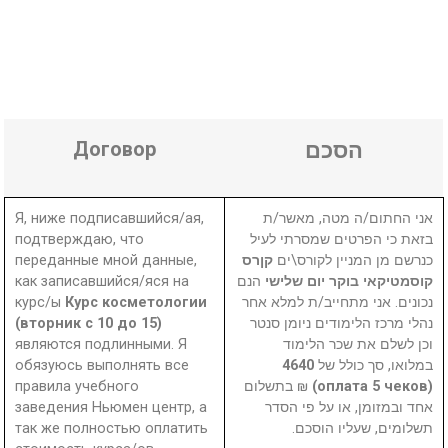
Договор
הסכם
Я, ниже подписавшийся/ая,
אני החתום/ה מטה, מאשר/ת
подтверждаю, что
בזאת כי הפרטים שמסרתי לעיל
переданные мной данные,
קןרס
כנרשם מן המניין לקורס\ים
как записавшийся/яся на
הנם
קוסמטיקאי בוקר יום שלישי
курс/ы
Курс косметологии
נכונים. אני מתחייב/ת למלא אחר
(вторник с 10 до 15)
נהלי מרכז הלימודים ניומן סנטר
являются подлинными. Я
וכן לשלם את שכר הלימוד
обязуюсь выполнять все
4640
במלואו, סך כולל של
правила учебного
₪ בתשלום
(оплата 5 чеков)
заведения Ньюмен центр, а
אחד ובמזומן, או על פי הסדר
так же полностью оплатить
תשלומים, שעליו הוסכם.