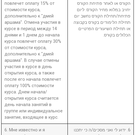
повлечет оплату 15% от
הקורס או לאחר פתיחת הקורס
стоимости курса,
יחויב במלוא מחיר הקורס. ליום
дополнительно к "дмей
פתיחת/תחילת הקורס נחשב יום
аршама". Отмена участия в
תחילת הלימודים בקורס בקבוצה
курсе в период между 14
או תחילת השיעורים הפרטיים
днями и 1 днем до начала
הכלולים בקורס.
курса повлечет оплату 30%
от стоимости курса,
дополнительно к "дмей
аршама". В случае отмены
участия в курсе в день
открытия курса, а также
после его начала повлечет
оплату 100% стоимости
курса. Днем начала/
открытия курса считается
день начала занятий в
группе или индивидуальное
занятие, входящее в курс.
6. Мне известно и я
6. ידוע לי ואני מסכים/ה כי יתכנו