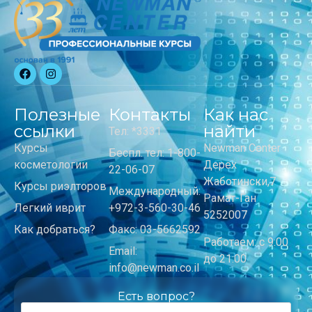
Полезные
Контакты
Как нас
ссылки
найти
Тел: *3331
Курсы
Newman Center
Беспл. тел: 1-800-
косметологии
Дерех
22-06-07
Жаботински,7
Курсы риэлторов
Международный:
Рамат-Ган
Легкий иврит
+972-3-560-30-46
5252007
Как добраться?
Факс: 03-5662592
Работаем: с 9:00
Email:
до 21:00
info@newman.co.il
Есть вопрос?