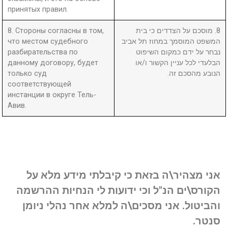
принятых правил.
8. Стороны согласны в том,
8. מוסכם על הצדדים כי בית
что местом судебного
המשפט המוסמך במחוז תל אביב
разбирательства по
נבחר על ידם כמקום השיפוט
данному договору, будет
הבלעדי לכל עניין הקשור ו/או
только суд
הנובע מהסכם זה.
соответствующей
инстанции в округе Тель-
Авив.
אני מצהיר\ה בזאת כי קיבלתי מידע מלא על
הקורס\ים הנ"ל וכי ידועות לי הנחיות ההרשמה
והביטול. אני מסכים\ה למלא אחר נהלי ניומן
סנטר.