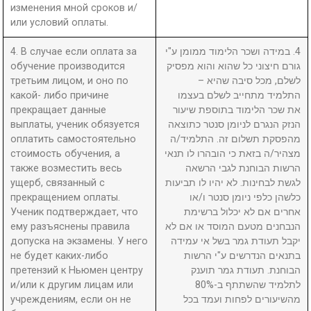
изменения мной сроков и/
или условий оплаты.
4. В случае если оплата за
4. במידה ושכר הלימוד ממומן ע"י
обучение производится
גורם חיצוני כל שהוא והוא מפסיק
третьим лицом, и оно по
לשלם, מכל סיבה שהיא –
какой- либо причине
התלמיד מתחייב לשלם בעצמו
прекращает данные
את שכר הלימוד בתוספת שיעור
выплаты, ученик обязуется
הנזק הנגרם לניומן סנטר כתוצאה
оплатить самостоятельно
מהפסקת תשלום זה. התלמיד/ה
стоимость обучения, а
מצהיר/ה בזאת כי הובהרו לו תנאי
также возместить весь
הרשות הבוחנת לגבי הרשאה
ущерб, связанный с
לגשת לבחינות. לא יהיו לו תביעות
прекращением оплаты.
כלשהן כלפי ניומן סנטר ו/או
Ученик подтверждает, что
אחרים אם לא יכלול ברשימת
ему разъяснены правила
הנבחנים מטעם המוסד או אם לא
допуска на экзамены. У него
יקבל תעודת גמר בשל אי עמידה
не будет каких-либо
בתנאים הנדרשים ע"י הרשות
претензий к Ньюмен центру
הבוחנת. תעודת גמר תוענק
и/или к другим лицам или
לתלמיד שהשתתף ב-80%
учреждениям, если он не
מהשיעורים לפחות ועמד בכל