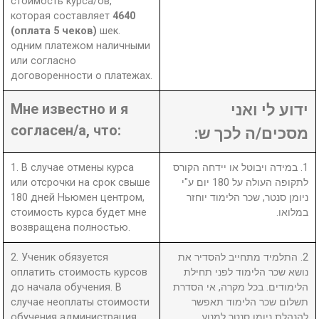
стоимость курса/ов,
которая составляет
4640
(оплата 5 чеков)
шек.
одним платежом наличными
или согласно
договоренности о платежах.
Мне известно и я
ידוע לי ואני
согласен/а, что:
מסכים/ה לכך ש:
1. В случае отмены курса
1. במידה ויבוטל או יידחה הקורס
или отсрочки на срок свыше
לתקופה העולה על 180 יום ע"י
180 дней Ньюмен центром,
ניומן סנטר, שכר הלימוד יוחזר
стоимость курса будет мне
במלואו.
возвращена полностью.
2. Ученик обязуется
2. התלמיד מתחייב להסדיר את
оплатить стоимость курсов
נושא שכר הלימוד לפני תחילת
до начала обучения. В
הלימודים. בכל מקרה, אי הסדרת
случае неоплаты стоимости
תשלום שכר הלימוד תאפשר
обучения администрация
להנהלת ניומן סנטר למנוע