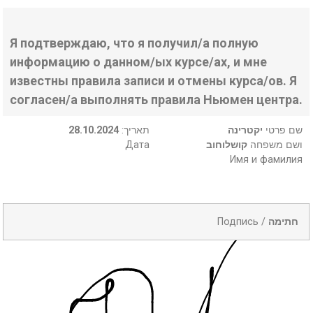
Я подтверждаю, что я получил/а полную
информацию о данном/ых курсе/ах, и мне
известны правила записи и отмены курса/ов. Я
согласен/а выполнять правила Ньюмен центра.
28.10.2024
:תאריך
יקטרינה
שם פרטי
Дата
קושלוחוב
ושם משפחה
Имя и фамилия
Подпись /
חתימה