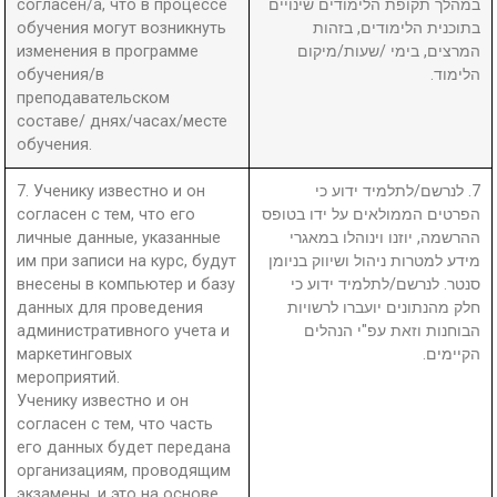
согласен/а, что в процессе
במהלך תקופת הלימודים שינויים
обучения могут возникнуть
בתוכנית הלימודים, בזהות
изменения в программе
המרצים, בימי /שעות/מיקום
обучения/в
הלימוד.
преподавательском
составе/ днях/часах/месте
обучения.
7. Ученику известно и он
7. לנרשם/לתלמיד ידוע כי
согласен с тем, что его
הפרטים הממולאים על ידו בטופס
личные данные, указанные
ההרשמה, יוזנו וינוהלו במאגרי
им при записи на курс, будут
מידע למטרות ניהול ושיווק בניומן
внесены в компьютер и базу
סנטר. לנרשם/לתלמיד ידוע כי
данных для проведения
חלק מהנתונים יועברו לרשויות
административного учета и
הבוחנות וזאת עפ"י הנהלים
маркетинговых
הקיימים.
мероприятий.
Ученику известно и он
согласен с тем, что часть
его данных будет передана
организациям, проводящим
экзамены, и это на основе