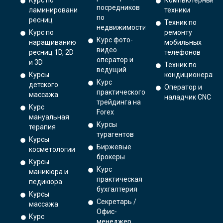
Курс по
Компьютерные
посредников
ламинированию
техники
по
ресниц
Техник по
недвижимости
Курс по
ремонту
Курс фото-
наращиванию
мобильных
видео
ресниц 1D, 2D
телефонов
оператор и
и 3D
Техник по
ведущий
Курсы
кондиционерам
Курс
детского
Оператор и
практического
массажа
наладчик CNC
трейдинга на
Курс
Forex
мануальная
Курсы
терапия
турагентов
Курсы
Биржевые
косметологии
брокеры
Курсы
Курс
маникюра и
практическая
педикюра
бухгалтерия
Курсы
Секретарь /
массажа
Офис-
Курс
менеджер