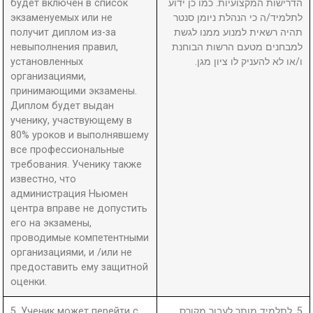
будет включен в список
הדרישות המקצועיות. כמו כן ידוע
экзаменуемых или не
לתלמיד/ה כי הנהלת ניומן סנטר
получит диплом из-за
תהיה רשאית למנוע ממנו לגשת
невыполнения правил,
למבחנים מטעם הרשות הבוחנת
установленных
ו/או לא להעניק לו ציון מגן.
организациями,
принимающими экзамены.
Диплом будет выдан
ученику, участвующему в
80% уроков и выполнявшему
все профессиональные
требования. Ученику также
известно, что
администрация Ньюмен
центра вправе не допустить
его на экзамены,
проводимые компетентными
организациями, и /или не
предоставить ему защитной
оценки.
5. Ученик может перейти с
5. לתלמיד מותר לעבור מקורס