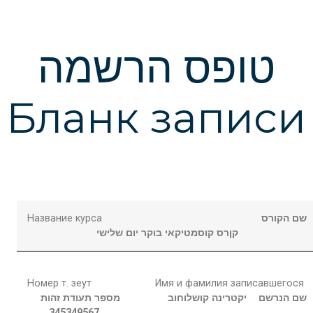
טופס הרשמה
Бланк записи
Название курса
שם הקורס
קןרס קוסמטיקאי בוקר יום שלישי
Номер т. зеут
Имя и фамилия записавшегося
שם הנרשם
יקטרינה
קושלוחוב
מספר תעודת זהות
345349567