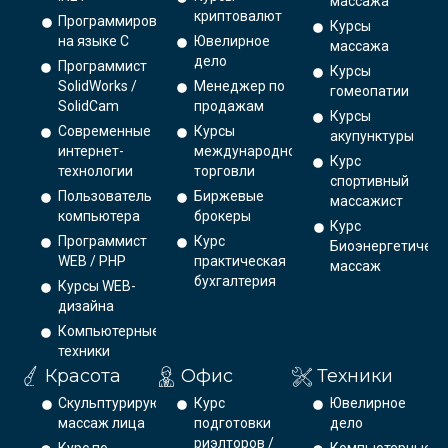
массажа
криптовалют
Программирование
Курсы
на языке С
Ювелирное
массажа
дело
Программист
Курсы
SolidWorks /
Менеджер по
гомеопатии
SolidCam
продажам
Курсы
Современные
Курсы
акупунктуры
интернет-
международной
Курс
технологии
торговли
спортивный
Пользователь
Биржевые
массажист
компьютера
брокеры
Курс
Программист
Курс
Биоэнергетическ
WEB / PHP
практическая
массаж
бухгалтерия
Курсы WEB-
дизайна
Компьютерные
техники
Красота
Офис
Техники
Скульптурирующий
Курс
Ювелирное
массаж лица
подготовки
дело
риэлторов /