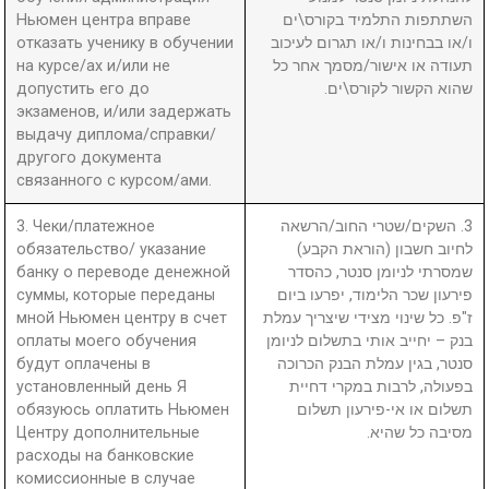
Ньюмен центра вправе
השתתפות התלמיד בקורס\ים
отказать ученику в обучении
ו/או בבחינות ו/או תגרום לעיכוב
на курсе/ах и/или не
תעודה או אישור/מסמך אחר כל
допустить его до
שהוא הקשור לקורס\ים.
экзаменов, и/или задержать
выдачу диплома/справки/
другого документа
связанного с курсом/ами.
3. Чеки/платежное
3. השקים/שטרי החוב/הרשאה
обязательство/ указание
לחיוב חשבון (הוראת הקבע)
банку о переводе денежной
שמסרתי לניומן סנטר, כהסדר
суммы, которые переданы
פירעון שכר הלימוד, יפרעו ביום
мной Ньюмен центру в счет
ז"פ. כל שינוי מצידי שיצריך עמלת
оплаты моего обучения
בנק – יחייב אותי בתשלום לניומן
будут оплачены в
סנטר, בגין עמלת הבנק הכרוכה
установленный день Я
בפעולה, לרבות במקרי דחיית
обязуюсь оплатить Ньюмен
תשלום או אי-פירעון תשלום
Центру дополнительные
מסיבה כל שהיא.
расходы на банковские
комиссионные в случае