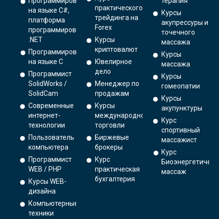
Программирование
терапия
практического
на языке C#,
Курсы
трейдинга на
платформа
акупрессуры и
Forex
программирования
точечного
.NET
Курсы
массажа
криптовалют
Программирование
Курсы
на языке С
Ювелирное
массажа
дело
Программист
Курсы
SolidWorks /
Менеджер по
гомеопатии
SolidCam
продажам
Курсы
Современные
Курсы
акупунктуры
интернет-
международной
Курс
технологии
торговли
спортивный
Пользователь
Биржевые
массажист
компьютера
брокеры
Курс
Программист
Курс
Биоэнергетическ
WEB / PHP
практическая
массаж
бухгалтерия
Курсы WEB-
дизайна
Компьютерные
техники