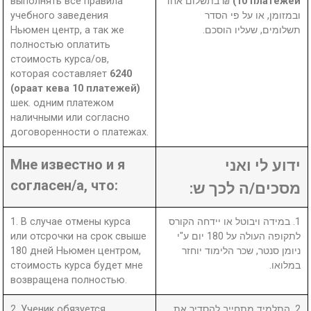
выполнять все правила
₪ בתשלום אחד
10 платежей)
учебного заведения
ובמזומן, או על פי הסדר
Ньюмен центр, а так же
תשלומים, שעליו הוסכם.
полностью оплатить
стоимость курса/ов,
которая составляет
6240
(ораат кева 10 платежей)
шек. одним платежом
наличными или согласно
договоренности о платежах.
Мне известно и я
ידוע לי ואני
согласен/а, что:
מסכים/ה לכך ש:
1. В случае отмены курса
1. במידה ויבוטל או יידחה הקורס
или отсрочки на срок свыше
לתקופה העולה על 180 יום ע"י
180 дней Ньюмен центром,
ניומן סנטר, שכר הלימוד יוחזר
стоимость курса будет мне
במלואו.
возвращена полностью.
2. Ученик обязуется
2. התלמיד מתחייב להסדיר את