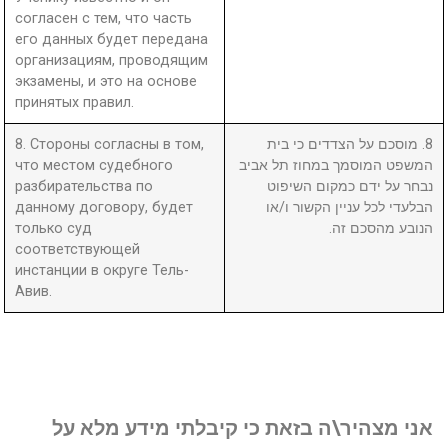
согласен с тем, что часть
его данных будет передана
организациям, проводящим
экзамены, и это на основе
принятых правил.
8. Стороны согласны в том,
8. מוסכם על הצדדים כי בית
что местом судебного
המשפט המוסמך במחוז תל אביב
разбирательства по
נבחר על ידם כמקום השיפוט
данному договору, будет
הבלעדי לכל עניין הקשור ו/או
только суд
הנובע מהסכם זה.
соответствующей
инстанции в округе Тель-
Авив.
אני מצהיר\ה בזאת כי קיבלתי מידע מלא על