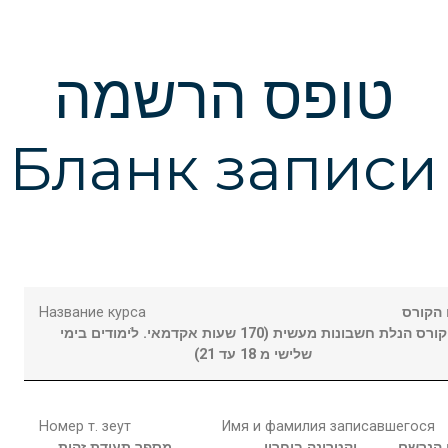
טופס הרשמה
Бланк записи
Название курса
הקורס
קורס הנלת חשבונות מעשית (170 שעות אקדמאי. לֹימודים בימי
שלישי מ 18 עד 21)
Номер т. зеут
Имя и фамилия записавшегося
הנרשם
יקטרינה
בוחרין
מספר תעודת זהות