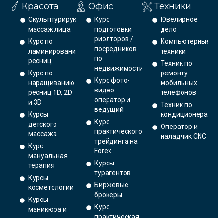
Красота
Офис
Техники
Скульптурирующий
Курс
Ювелирное
массаж лица
подготовки
дело
риэлторов /
Курс по
Компьютерные
посредников
ламинированию
техники
по
ресниц
Техник по
недвижимости
Курс по
ремонту
Курс фото-
наращиванию
мобильных
видео
ресниц 1D, 2D
телефонов
оператор и
и 3D
Техник по
ведущий
Курсы
кондиционерам
Курс
детского
Оператор и
практического
массажа
наладчик CNC
трейдинга на
Курс
Forex
мануальная
Курсы
терапия
турагентов
Курсы
Биржевые
косметологии
брокеры
Курсы
Курс
маникюра и
практическая