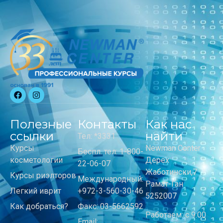
Полезные
Контакты
Как нас
ссылки
найти
Тел: *3331
Курсы
Newman Center
Беспл. тел: 1-800-
косметологии
Дерех
22-06-07
Жаботински,7
Курсы риэлторов
Международный:
Рамат-Ган
Легкий иврит
+972-3-560-30-46
5252007
Как добраться?
Факс: 03-5662592
Работаем: с 9:00
Email: