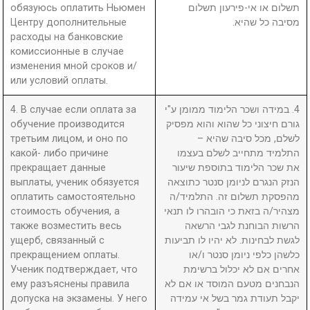
обязуюсь оплатить Ньюмен
תשלום או אי-פירעון תשלום
Центру дополнительные
מסיבה כל שהיא.
расходы на банковские
комиссионные в случае
изменения мной сроков и/
или условий оплаты.
4. В случае если оплата за
4. במידה ושכר הלימוד ממומן ע"י
обучение производится
גורם חיצוני כל שהוא והוא מפסיק
третьим лицом, и оно по
לשלם, מכל סיבה שהיא –
какой- либо причине
התלמיד מתחייב לשלם בעצמו
прекращает данные
את שכר הלימוד בתוספת שיעור
выплаты, ученик обязуется
הנזק הנגרם לניומן סנטר כתוצאה
оплатить самостоятельно
מהפסקת תשלום זה. התלמיד/ה
стоимость обучения, а
מצהיר/ה בזאת כי הובהרו לו תנאי
также возместить весь
הרשות הבוחנת לגבי הרשאה
ущерб, связанный с
לגשת לבחינות. לא יהיו לו תביעות
прекращением оплаты.
כלשהן כלפי ניומן סנטר ו/או
Ученик подтверждает, что
אחרים אם לא יכלול ברשימת
ему разъяснены правила
הנבחנים מטעם המוסד או אם לא
допуска на экзамены. У него
יקבל תעודת גמר בשל אי עמידה