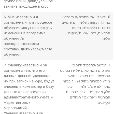
группе или индивидуальное
занятие, входящее в курс.
6. Мне известно и я
6. ידוע לי ואני מסכים/ה כי יתכנו
согласен/а, что в процессе
במהלך תקופת הלימודים שינויים
обучения могут возникнуть
בתוכנית הלימודים, בזהות
изменения в программе
המרצים, בימי /שעות/מיקום
обучения/в
הלימוד.
преподавательском
составе/ днях/часах/месте
обучения.
7. Ученику известно и он
7. לנרשם/לתלמיד ידוע כי
согласен с тем, что его
הפרטים הממולאים על ידו בטופס
личные данные, указанные
ההרשמה, יוזנו וינוהלו במאגרי
им при записи на курс, будут
מידע למטרות ניהול ושיווק בניומן
внесены в компьютер и базу
סנטר. לנרשם/לתלמיד ידוע כי
данных для проведения
חלק מהנתונים יועברו לרשויות
административного учета и
הבוחנות וזאת עפ"י הנהלים
маркетинговых
הקיימים.
мероприятий.
Ученику известно и он