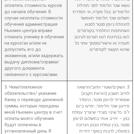
оплатить стоимость курсов
נושא שכר הלימוד לפני תחילת
до начала обучения. В
הלימודים. בכל מקרה, אי הסדרת
случае неоплаты стоимости
תשלום שכר הלימוד תאפשר
обучения администрация
להנהלת ניומן סנטר למנוע
Ньюмен центра вправе
השתתפות התלמיד בקורס\ים
отказать ученику в обучении
ו/או בבחינות ו/או תגרום לעיכוב
на курсе/ах и/или не
תעודה או אישור/מסמך אחר כל
допустить его до
שהוא הקשור לקורס\ים.
экзаменов, и/или задержать
выдачу диплома/справки/
другого документа
связанного с курсом/ами.
3. Чеки/платежное
3. השקים/שטרי החוב/הרשאה
обязательство/ указание
לחיוב חשבון (הוראת הקבע)
банку о переводе денежной
שמסרתי לניומן סנטר, כהסדר
суммы, которые переданы
פירעון שכר הלימוד, יפרעו ביום
мной Ньюмен центру в счет
ז"פ. כל שינוי מצידי שיצריך עמלת
оплаты моего обучения
בנק – יחייב אותי בתשלום לניומן
будут оплачены в
סנטר, בגין עמלת הבנק הכרוכה
установленный день Я
בפעולה, לרבות במקרי דחיית