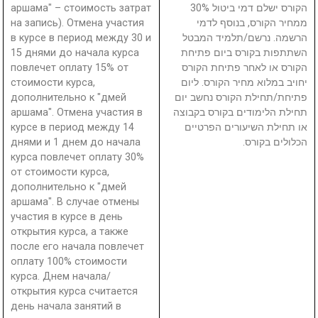
аршама" – стоимость затрат
הקורס ישלם דמי ביטול 30%
на запись). Отмена участия
ממחיר הקורס, בנוסף לדמי
в курсе в период между 30 и
הרשמה. נרשם/תלמיד המבטל
15 днями до начала курса
השתתפות בקורס ביום פתיחת
повлечет оплату 15% от
הקורס או לאחר פתיחת הקורס
стоимости курса,
יחויב במלוא מחיר הקורס. ליום
дополнительно к "дмей
פתיחת/תחילת הקורס נחשב יום
аршама". Отмена участия в
תחילת הלימודים בקורס בקבוצה
курсе в период между 14
או תחילת השיעורים הפרטיים
днями и 1 днем до начала
הכלולים בקורס.
курса повлечет оплату 30%
от стоимости курса,
дополнительно к "дмей
аршама". В случае отмены
участия в курсе в день
открытия курса, а также
после его начала повлечет
оплату 100% стоимости
курса. Днем начала/
открытия курса считается
день начала занятий в