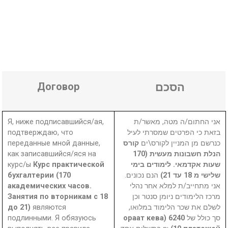
Договор
הסכם
Я, ниже подписавшийся/ая,
אני החתום/ה מטה, מאשר/ת
подтверждаю, что
בזאת כי הפרטים שמסרתי לעיל
переданные мной данные,
קורס
כנרשם מן המניין לקורס\ים
как записавшийся/яся на
הנלת חשבונות מעשית (170
курс/ы
Курс практической
שעות אקדמאי. לֹימודים בימי
бухгалтерии (170
הנם נכונים.
שלישי מ 18 עד 21)
академических часов.
אני מתחייב/ת למלא אחר נהלי
Занятия по вторникам с 18
מרכז הלימודים ניומן סנטר וכן
до 21)
являются
לשלם את שכר הלימוד במלואו,
подлинными. Я обязуюсь
6240 (ораат кева
סך כולל של