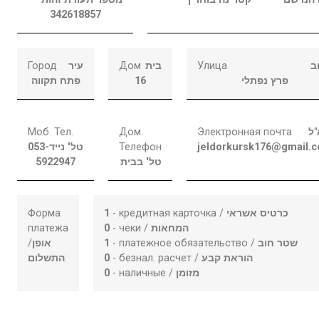
342618857
Город
עיר
Дом
בית
Улица
ב
פתח תקווה
16
פרץ נפתלי
Моб. Тел.
Дом.
Электронная почта
"ל
053-
טל' נייד
Телефон
jeldorkursk176@gmail.
5922947
טל' בבית
Форма
1
- кредитная карточка /
כרטיס אשראי
платежа
0
- чеки /
המחאות
/
אופן
1
- платежное обязательство /
שטר חוב
התשלום
:
0
- безнал. расчет /
הוראת קבע
0
- наличные /
מזומן