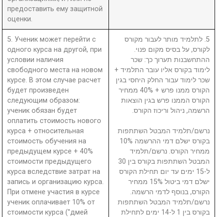
предоставить ему защитной
оценки.
5. Ученик может перейти с
5. לתלמיד מותר לעבור מקורס
одного курса на другой, при
לקורס, על בסיס מקום פנוי.
условии наличия
ההתחשבנות תערוך כך: שכר
свободного места на новом
לימוד בקורס אליו עובר התלמיד +
курсе. В этом случае расчет
שכר לימוד עבור החלק היחסי בגין
будет произведен
הקורס ממנו פרש + 40% ממחיר
следующим образом:
הקורס הממנו פרש בגין הוצאות
ученик обязан будет
הרשמה, ניהול וריכוז הקורס.
оплатить стоимость нового
курса + относительная
נרשם/תלמיד המבטל השתתפות
стоимость обучения на
בקורס ישלם דמי ההרשמה 10%
предыдущем курсе + 40%
ממחיר הקורס. נרשם/תלמיד
стоимости предыдущего
המבטל השתתפות בקורס בין 30
курса вследствие затрат на
ל-15 ימים עד יום תחילת הקורס
запись и организацию курса.
ישלם דמי ביטול 15% ממחיר
При отмене участия в курсе
הקורס, בנוסף לדמי הרשמה.
ученик оплачивает 10% от
נרשם/תלמיד המבטל השתתפות
стоимости курса ("дмей
בקורס בין 1 ל-14 ימים לתחילת