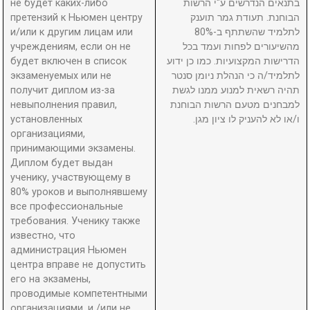
не будет каких-либо
בתנאים הנדרשים ע"י הרשות
претензий к Ньюмен центру
הבוחנת. תעודת גמר תוענק
и/или к другим лицам или
לתלמיד שהשתתף ב-80%
учреждениям, если он не
מהשיעורים לפחות ועמד בכל
будет включен в список
הדרישות המקצועיות. כמו כן ידוע
экзаменуемых или не
לתלמיד/ה כי הנהלת ניומן סנטר
получит диплом из-за
תהיה רשאית למנוע ממנו לגשת
невыполнения правил,
למבחנים מטעם הרשות הבוחנת
установленных
ו/או לא להעניק לו ציון מגן.
организациями,
принимающими экзамены.
Диплом будет выдан
ученику, участвующему в
80% уроков и выполнявшему
все профессиональные
требования. Ученику также
известно, что
администрация Ньюмен
центра вправе не допустить
его на экзамены,
проводимые компетентными
организациями, и /или не