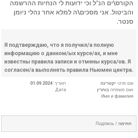
הקורס\ים הנ"ל וכי ידועות לי הנחיות ההרשמה
והביטול. אני מסכים\ה למלא אחר נהלי ניומן
סנטר.
Я подтверждаю, что я получил/а полную
информацию о данном/ых курсе/ах, и мне
известны правила записи и отмены курса/ов. Я
согласен/а выполнять правила Ньюмен центра.
01.09.2024
:תאריך
יקטרינה
שם פרטי
Дата
בוחרין
ושם משפחה
Имя и фамилия
Подпись /
חתימה