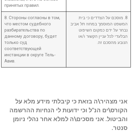
принятых правил.
8. Стороны согласны в том,
8. מוסכם על הצדדים כי בית
что местом судебного
המשפט המוסמך במחוז תל אביב
разбирательства по
נבחר על ידם כמקום השיפוט
данному договору, будет
הבלעדי לכל עניין הקשור ו/או
только суд
הנובע מהסכם זה.
соответствующей
инстанции в округе Тель-
Авив.
אני מצהיר\ה בזאת כי קיבלתי מידע מלא על
הקורס\ים הנ"ל וכי ידועות לי הנחיות ההרשמה
והביטול. אני מסכים\ה למלא אחר נהלי ניומן
סנטר.