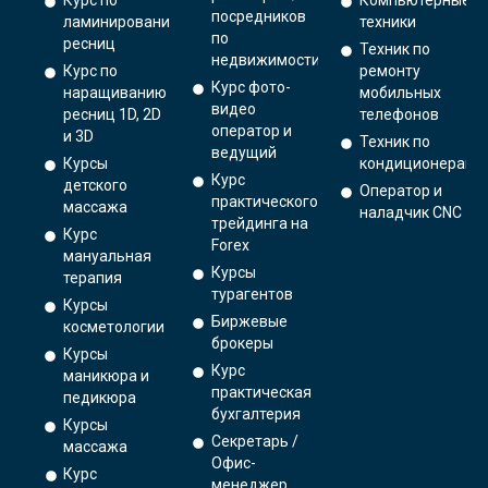
Курс по
Компьютерные
посредников
ламинированию
техники
по
ресниц
Техник по
недвижимости
Курс по
ремонту
Курс фото-
наращиванию
мобильных
видео
ресниц 1D, 2D
телефонов
оператор и
и 3D
Техник по
ведущий
Курсы
кондиционерам
Курс
детского
Оператор и
практического
массажа
наладчик CNC
трейдинга на
Курс
Forex
мануальная
Курсы
терапия
турагентов
Курсы
Биржевые
косметологии
брокеры
Курсы
Курс
маникюра и
практическая
педикюра
бухгалтерия
Курсы
Секретарь /
массажа
Офис-
Курс
менеджер