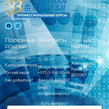
Полезные
Контакты
Как нас
ссылки
найти
Тел: *3331
Курсы
Newman Center
Беспл. тел: 1-800-
косметологии
Дерех
22-06-07
Жаботински,7
Курсы риэлторов
Международный:
Рамат-Ган
Легкий иврит
+972-3-560-30-46
5252007
Как добраться?
Факс: 03-5662592
Работаем: с 9:00
Email:
до 21:00
info@newman.co.il
Есть вопрос?