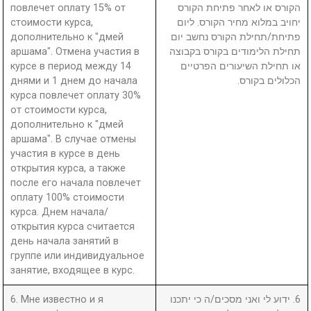
повлечет оплату 15% от
הקורס או לאחר פתיחת הקורס
стоимости курса,
יחויב במלוא מחיר הקורס. ליום
дополнительно к "дмей
פתיחת/תחילת הקורס נחשב יום
аршама". Отмена участия в
תחילת הלימודים בקורס בקבוצה
курсе в период между 14
או תחילת השיעורים הפרטיים
днями и 1 днем до начала
הכלולים בקורס.
курса повлечет оплату 30%
от стоимости курса,
дополнительно к "дмей
аршама". В случае отмены
участия в курсе в день
открытия курса, а также
после его начала повлечет
оплату 100% стоимости
курса. Днем начала/
открытия курса считается
день начала занятий в
группе или индивидуальное
занятие, входящее в курс.
6. Мне известно и я
6. ידוע לי ואני מסכים/ה כי יתכנו