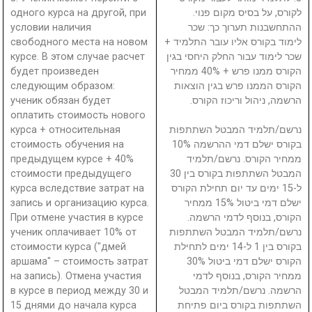
одного курса на другой, при
לקורס, על בסיס מקום פנוי.
условии наличия
ההתחשבנות תערוך כך: שכר
свободного места на новом
לימוד בקורס אליו עובר התלמיד +
курсе. В этом случае расчет
שכר לימוד עבור החלק היחסי בגין
будет произведен
הקורס ממנו פרש + 40% ממחיר
следующим образом:
הקורס הממנו פרש בגין הוצאות
ученик обязан будет
הרשמה, ניהול וריכוז הקורס.
оплатить стоимость нового
курса + относительная
נרשם/תלמיד המבטל השתתפות
стоимость обучения на
בקורס ישלם דמי ההרשמה 10%
предыдущем курсе + 40%
ממחיר הקורס. נרשם/תלמיד
стоимости предыдущего
המבטל השתתפות בקורס בין 30
курса вследствие затрат на
ל-15 ימים עד יום תחילת הקורס
запись и организацию курса.
ישלם דמי ביטול 15% ממחיר
При отмене участия в курсе
הקורס, בנוסף לדמי הרשמה.
ученик оплачивает 10% от
נרשם/תלמיד המבטל השתתפות
стоимости курса ("дмей
בקורס בין 1 ל-14 ימים לתחילת
аршама" – стоимость затрат
הקורס ישלם דמי ביטול 30%
на запись). Отмена участия
ממחיר הקורס, בנוסף לדמי
в курсе в период между 30 и
הרשמה. נרשם/תלמיד המבטל
15 днями до начала курса
השתתפות בקורס ביום פתיחת