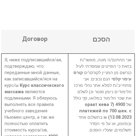
Договор
הסכם
Я, ниже подписавшийся/ая,
אני החתום/ה מטה, מאשר/ת
подтверждаю, что
בזאת כי הפרטים שמסרתי לעיל
переданные мной данные,
קורס
כנרשם מן המניין לקורס\ים
как записавшийся/яся на
הנם נכונים. אני
עיסוי קלסי
курс/ы
Курс классического
מתחייב/ת למלא אחר נהלי מרכז
массажа
являются
הלימודים ניומן סנטר וכן לשלם
подлинными. Я обязуюсь
את שכר הלימוד במלואו, סך כולל
выполнять все правила
4900 (ораат кева 7
של
учебного заведения
платежей по 700 шек. с
Ньюмен центр, а так же
₪ בתשלום אחד
13.08.2023)
полностью оплатить
ובמזומן, או על פי הסדר
стоимость курса/ов,
תשלומים, שעליו הוסכם.