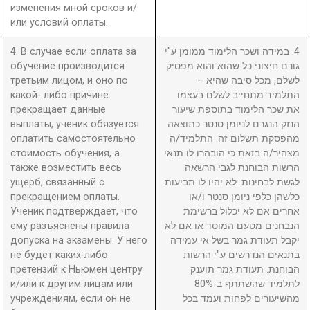
изменения мной сроков и/
или условий оплаты.
4. В случае если оплата за
4. במידה ושכר הלימוד ממומן ע"י
обучение производится
גורם חיצוני כל שהוא והוא מפסיק
третьим лицом, и оно по
לשלם, מכל סיבה שהיא –
какой- либо причине
התלמיד מתחייב לשלם בעצמו
прекращает данные
את שכר הלימוד בתוספת שיעור
выплаты, ученик обязуется
הנזק הנגרם לניומן סנטר כתוצאה
оплатить самостоятельно
מהפסקת תשלום זה. התלמיד/ה
стоимость обучения, а
מצהיר/ה בזאת כי הובהרו לו תנאי
также возместить весь
הרשות הבוחנת לגבי הרשאה
ущерб, связанный с
לגשת לבחינות. לא יהיו לו תביעות
прекращением оплаты.
כלשהן כלפי ניומן סנטר ו/או
Ученик подтверждает, что
אחרים אם לא יכלול ברשימת
ему разъяснены правила
הנבחנים מטעם המוסד או אם לא
допуска на экзамены. У него
יקבל תעודת גמר בשל אי עמידה
не будет каких-либо
בתנאים הנדרשים ע"י הרשות
претензий к Ньюмен центру
הבוחנת. תעודת גמר תוענק
и/или к другим лицам или
לתלמיד שהשתתף ב-80%
учреждениям, если он не
מהשיעורים לפחות ועמד בכל