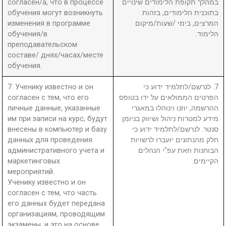
согласен/а, что в процессе
במהלך תקופת הלימודים שינויים
обучения могут возникнуть
בתוכנית הלימודים, בזהות
изменения в программе
המרצים, בימי /שעות/מיקום
обучения/в
הלימוד.
преподавательском
составе/ днях/часах/месте
обучения.
7. Ученику известно и он
7. לנרשם/לתלמיד ידוע כי
согласен с тем, что его
הפרטים הממולאים על ידו בטופס
личные данные, указанные
ההרשמה, יוזנו וינוהלו במאגרי
им при записи на курс, будут
מידע למטרות ניהול ושיווק בניומן
внесены в компьютер и базу
סנטר. לנרשם/לתלמיד ידוע כי
данных для проведения
חלק מהנתונים יועברו לרשויות
административного учета и
הבוחנות וזאת עפ"י הנהלים
маркетинговых
הקיימים.
мероприятий.
Ученику известно и он
согласен с тем, что часть
его данных будет передана
организациям, проводящим
экзамены, и это на основе