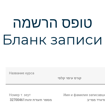
טופס הרשמה
Бланк записи
Название курса
קורס עיסוי קלסי
Номер т. зеут
Имя и фамилия записавш
32700461
מספר תעודת זהות
ממייב
דוורד