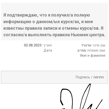
Я подтверждаю, что я получил/а полную
информацию о данном/ых курсе/ах, и мне
известны правила записи и отмены курса/ов. Я
согласен/а выполнять правила Ньюмен центра.
02.08.2023
:תאריך
אדוורד
שם פרטי
Дата
ממייב
ושם משפחה
Имя и фамилия
Подпись /
חתימה