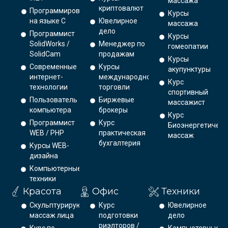
массажа
криптовалют
Программирование
Курсы
на языке С
Ювелирное
массажа
дело
Программист
Курсы
SolidWorks /
Менеджер по
гомеопатии
SolidCam
продажам
Курсы
Современные
Курсы
акупунктуры
интернет-
международной
Курс
технологии
торговли
спортивный
Пользователь
Биржевые
массажист
компьютера
брокеры
Курс
Программист
Курс
Биоэнергетическ
WEB / PHP
практическая
массаж
бухгалтерия
Курсы WEB-
дизайна
Компьютерные
техники
Красота
Офис
Техники
Скульптурирующий
Курс
Ювелирное
массаж лица
подготовки
дело
риэлторов /