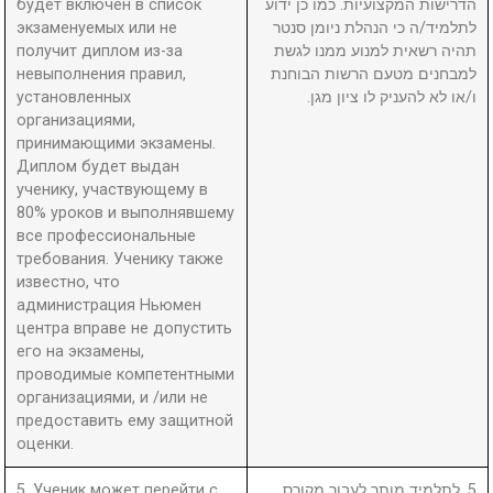
будет включен в список
הדרישות המקצועיות. כמו כן ידוע
экзаменуемых или не
לתלמיד/ה כי הנהלת ניומן סנטר
получит диплом из-за
תהיה רשאית למנוע ממנו לגשת
невыполнения правил,
למבחנים מטעם הרשות הבוחנת
установленных
ו/או לא להעניק לו ציון מגן.
организациями,
принимающими экзамены.
Диплом будет выдан
ученику, участвующему в
80% уроков и выполнявшему
все профессиональные
требования. Ученику также
известно, что
администрация Ньюмен
центра вправе не допустить
его на экзамены,
проводимые компетентными
организациями, и /или не
предоставить ему защитной
оценки.
5. Ученик может перейти с
5. לתלמיד מותר לעבור מקורס