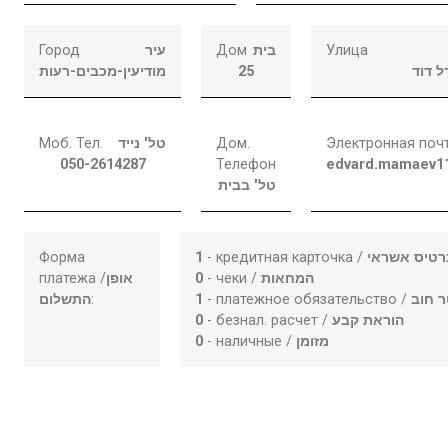
Город
עיר
Дом
בית
Улица
מודיעין-מכבים-רעות
25
ל דוד
Моб. Тел.
טל' נייד
Дом.
Электронная поч
050-2614287
Телефон
edvard.mamaev1
טל' בבית
Форма
1
- кредитная карточка /
רטיס אשראי
платежа /
אופן
0
- чеки /
המחאות
התשלום
:
1
- платежное обязательство /
 חוב
0
- безнал. расчет /
הוראת קבע
0
- наличные /
מזומן