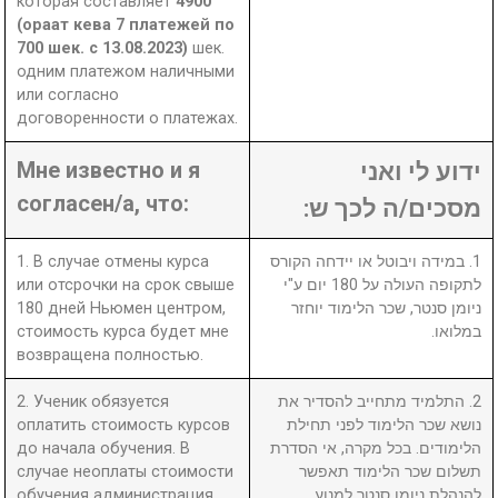
которая составляет
4900
(ораат кева 7 платежей по
700 шек. с 13.08.2023)
шек.
одним платежом наличными
или согласно
договоренности о платежах.
Мне известно и я
ידוע לי ואני
согласен/а, что:
מסכים/ה לכך ש:
1. В случае отмены курса
1. במידה ויבוטל או יידחה הקורס
или отсрочки на срок свыше
לתקופה העולה על 180 יום ע"י
180 дней Ньюмен центром,
ניומן סנטר, שכר הלימוד יוחזר
стоимость курса будет мне
במלואו.
возвращена полностью.
2. Ученик обязуется
2. התלמיד מתחייב להסדיר את
оплатить стоимость курсов
נושא שכר הלימוד לפני תחילת
до начала обучения. В
הלימודים. בכל מקרה, אי הסדרת
случае неоплаты стоимости
תשלום שכר הלימוד תאפשר
обучения администрация
להנהלת ניומן סנטר למנוע