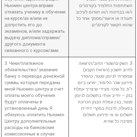
Ньюмен центра вправе
השתתפות התלמיד בקורס\ים
отказать ученику в обучении
ו/או בבחינות ו/או תגרום לעיכוב
на курсе/ах и/или не
תעודה או אישור/מסמך אחר כל
допустить его до
שהוא הקשור לקורס\ים.
экзаменов, и/или задержать
выдачу диплома/справки/
другого документа
связанного с курсом/ами.
3. Чеки/платежное
3. השקים/שטרי החוב/הרשאה
обязательство/ указание
לחיוב חשבון (הוראת הקבע)
банку о переводе денежной
שמסרתי לניומן סנטר, כהסדר
суммы, которые переданы
פירעון שכר הלימוד, יפרעו ביום
мной Ньюмен центру в счет
ז"פ. כל שינוי מצידי שיצריך עמלת
оплаты моего обучения
בנק – יחייב אותי בתשלום לניומן
будут оплачены в
סנטר, בגין עמלת הבנק הכרוכה
установленный день Я
בפעולה, לרבות במקרי דחיית
обязуюсь оплатить Ньюмен
תשלום או אי-פירעון תשלום
Центру дополнительные
מסיבה כל שהיא.
расходы на банковские
комиссионные в случае