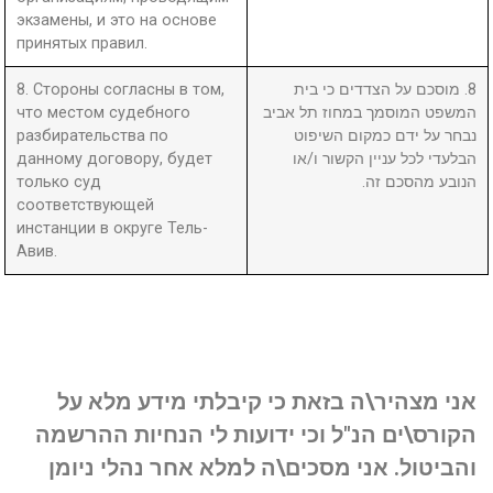
экзамены, и это на основе
принятых правил.
8. Стороны согласны в том,
8. מוסכם על הצדדים כי בית
что местом судебного
המשפט המוסמך במחוז תל אביב
разбирательства по
נבחר על ידם כמקום השיפוט
данному договору, будет
הבלעדי לכל עניין הקשור ו/או
только суд
הנובע מהסכם זה.
соответствующей
инстанции в округе Тель-
Авив.
אני מצהיר\ה בזאת כי קיבלתי מידע מלא על
הקורס\ים הנ"ל וכי ידועות לי הנחיות ההרשמה
והביטול. אני מסכים\ה למלא אחר נהלי ניומן