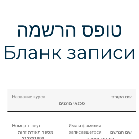
טופס הרשמה
Бланк записи
Название курса
שם הקורס
טכנאי מזגנים
Номер т. зеут
Имя и фамилия
מספר תעודת זהות
записавшегося
שם הנרשם
312831993
מיסיוק
דמיטרי