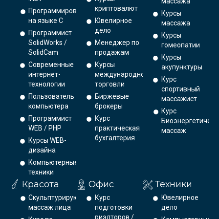
массажа
криптовалют
Программирование
Курсы
на языке С
Ювелирное
массажа
дело
Программист
Курсы
SolidWorks /
Менеджер по
гомеопатии
SolidCam
продажам
Курсы
Современные
Курсы
акупунктуры
интернет-
международной
Курс
технологии
торговли
спортивный
Пользователь
Биржевые
массажист
компьютера
брокеры
Курс
Программист
Курс
Биоэнергетическ
WEB / PHP
практическая
массаж
бухгалтерия
Курсы WEB-
дизайна
Компьютерные
техники
Красота
Офис
Техники
Скульптурирующий
Курс
Ювелирное
массаж лица
подготовки
дело
риэлторов /