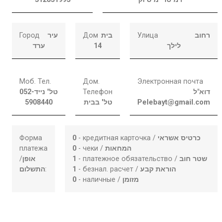
Город
עיר
Дом
בית
Улица
רחוב
ערד
14
לילך
Моб. Тел.
Дом.
Электронная почта
052-
טל' נייד
Телефон
דוא"ל
5908440
טל' בבית
Pelebayt@gmail.com
Форма
0
- кредитная карточка /
כרטיס אשראי
платежа
0
- чеки /
המחאות
/
אופן
1
- платежное обязательство /
שטר חוב
התשלום
:
1
- безнал. расчет /
הוראת קבע
0
- наличные /
מזומן