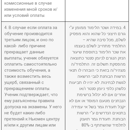
комиссионные в случае
изменения мной сроков и/
или условий оплаты.
4. В случае если оплата за
4. במידה ושכר הלימוד ממומן ע"י
обучение производится
גורם חיצוני כל שהוא והוא מפסיק
третьим лицом, и оно по
לשלם, מכל סיבה שהיא –
какой- либо причине
התלמיד מתחייב לשלם בעצמו
прекращает данные
את שכר הלימוד בתוספת שיעור
выплаты, ученик обязуется
הנזק הנגרם לניומן סנטר כתוצאה
оплатить самостоятельно
מהפסקת תשלום זה. התלמיד/ה
стоимость обучения, а
מצהיר/ה בזאת כי הובהרו לו תנאי
также возместить весь
הרשות הבוחנת לגבי הרשאה
ущерб, связанный с
לגשת לבחינות. לא יהיו לו תביעות
прекращением оплаты.
כלשהן כלפי ניומן סנטר ו/או
Ученик подтверждает, что
אחרים אם לא יכלול ברשימת
ему разъяснены правила
הנבחנים מטעם המוסד או אם לא
допуска на экзамены. У него
יקבל תעודת גמר בשל אי עמידה
не будет каких-либо
בתנאים הנדרשים ע"י הרשות
претензий к Ньюмен центру
הבוחנת. תעודת גמר תוענק
и/или к другим лицам или
לתלמיד שהשתתף ב-80%