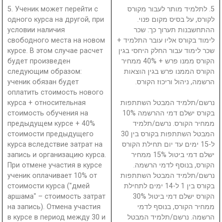
5. Ученик может перейти с
5. לתלמיד מותר לעבור מקורס
одного курса на другой, при
לקורס, על בסיס מקום פנוי.
условии наличия
ההתחשבנות תערוך כך: שכר
свободного места на новом
לימוד בקורס אליו עובר התלמיד +
курсе. В этом случае расчет
שכר לימוד עבור החלק היחסי בגין
будет произведен
הקורס ממנו פרש + 40% ממחיר
следующим образом:
הקורס הממנו פרש בגין הוצאות
ученик обязан будет
הרשמה, ניהול וריכוז הקורס.
оплатить стоимость нового
курса + относительная
נרשם/תלמיד המבטל השתתפות
стоимость обучения на
בקורס ישלם דמי ההרשמה 10%
предыдущем курсе + 40%
ממחיר הקורס. נרשם/תלמיד
стоимости предыдущего
המבטל השתתפות בקורס בין 30
курса вследствие затрат на
ל-15 ימים עד יום תחילת הקורס
запись и организацию курса.
ישלם דמי ביטול 15% ממחיר
При отмене участия в курсе
הקורס, בנוסף לדמי הרשמה.
ученик оплачивает 10% от
נרשם/תלמיד המבטל השתתפות
стоимости курса ("дмей
בקורס בין 1 ל-14 ימים לתחילת
аршама" – стоимость затрат
הקורס ישלם דמי ביטול 30%
на запись). Отмена участия
ממחיר הקורס, בנוסף לדמי
в курсе в период между 30 и
הרשמה. נרשם/תלמיד המבטל