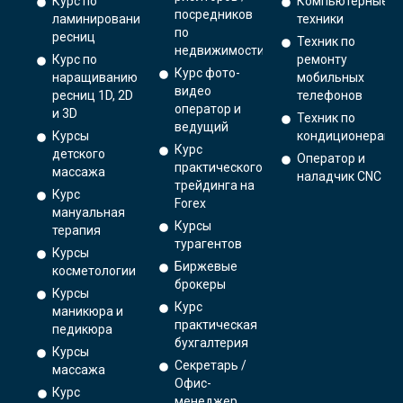
Курс по
Компьютерные
посредников
ламинированию
техники
по
ресниц
Техник по
недвижимости
Курс по
ремонту
Курс фото-
наращиванию
мобильных
видео
ресниц 1D, 2D
телефонов
оператор и
и 3D
Техник по
ведущий
Курсы
кондиционерам
Курс
детского
Оператор и
практического
массажа
наладчик CNC
трейдинга на
Курс
Forex
мануальная
Курсы
терапия
турагентов
Курсы
Биржевые
косметологии
брокеры
Курсы
Курс
маникюра и
практическая
педикюра
бухгалтерия
Курсы
Секретарь /
массажа
Офис-
Курс
менеджер