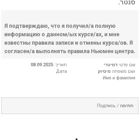
סנטר.
Я подтверждаю, что я получил/а полную
информацию о данном/ых курсе/ах, и мне
известны правила записи и отмены курса/ов. Я
согласен/а выполнять правила Ньюмен центра.
08.09.2025
:תאריך
דמיטרי
שם פרטי
Дата
מיסיוק
ושם משפחה
Имя и фамилия
Подпись /
חתימה