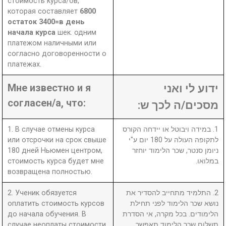
стоимость курса/ов,
которая составляет
6800
остаток 3400=в день
начала курса
шек. одним
платежом наличными или
согласно договоренности о
платежах.
Мне известно и я
ידוע לי ואני
согласен/а, что:
מסכים/ה לכך ש:
1. В случае отмены курса
1. במידה ויבוטל או יידחה הקורס
или отсрочки на срок свыше
לתקופה העולה על 180 יום ע"י
180 дней Ньюмен центром,
ניומן סנטר, שכר הלימוד יוחזר
стоимость курса будет мне
במלואו.
возвращена полностью.
2. Ученик обязуется
2. התלמיד מתחייב להסדיר את
оплатить стоимость курсов
נושא שכר הלימוד לפני תחילת
до начала обучения. В
הלימודים. בכל מקרה, אי הסדרת
случае неоплаты стоимости
תשלום שכר הלימוד תאפשר