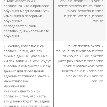
6. Мне известно и я
6. ידוע לי ואני מסכים/ה כי יתכנו
согласен/а, что в процессе
במהלך תקופת הלימודים שינויים
обучения могут возникнуть
בתוכנית הלימודים, בזהות
изменения в программе
המרצים, בימי /שעות/מיקום
обучения/в
הלימוד.
преподавательском
составе/ днях/часах/месте
обучения.
7. Ученику известно и он
7. לנרשם/לתלמיד ידוע כי
согласен с тем, что его
הפרטים הממולאים על ידו בטופס
личные данные, указанные
ההרשמה, יוזנו וינוהלו במאגרי
им при записи на курс, будут
מידע למטרות ניהול ושיווק בניומן
внесены в компьютер и базу
סנטר. לנרשם/לתלמיד ידוע כי
данных для проведения
חלק מהנתונים יועברו לרשויות
административного учета и
הבוחנות וזאת עפ"י הנהלים
маркетинговых
הקיימים.
мероприятий.
Ученику известно и он
согласен с тем, что часть
его данных будет передана
организациям, проводящим