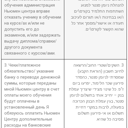
обучения администрация
להנהלת ניומן סנטר למנוע
Ньюмен центра вправе
השתתפות התלמיד בקורס\ים
отказать ученику в обучении
ו/או בבחינות ו/או תגרום לעיכוב
на курсе/ах и/или не
תעודה או אישור/מסמך אחר כל
допустить его до
שהוא הקשור לקורס\ים.
экзаменов, и/или задержать
выдачу диплома/справки/
другого документа
связанного с курсом/ами.
3. Чеки/платежное
3. השקים/שטרי החוב/הרשאה
обязательство/ указание
לחיוב חשבון (הוראת הקבע)
банку о переводе денежной
שמסרתי לניומן סנטר, כהסדר
суммы, которые переданы
פירעון שכר הלימוד, יפרעו ביום
мной Ньюмен центру в счет
ז"פ. כל שינוי מצידי שיצריך עמלת
оплаты моего обучения
בנק – יחייב אותי בתשלום לניומן
будут оплачены в
סנטר, בגין עמלת הבנק הכרוכה
установленный день Я
בפעולה, לרבות במקרי דחיית
обязуюсь оплатить Ньюмен
תשלום או אי-פירעון תשלום
Центру дополнительные
מסיבה כל שהיא.
расходы на банковские