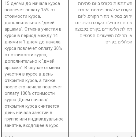
15 днями до начала курса
השתתפות בקורס ביום פתיחת
повлечет оплату 15% от
הקורס או לאחר פתיחת הקורס
стоимости курса,
יחויב במלוא מחיר הקורס. ליום
дополнительно к "дмей
פתיחת/תחילת הקורס נחשב יום
аршама". Отмена участия в
תחילת הלימודים בקורס בקבוצה
курсе в период между 14
או תחילת השיעורים הפרטיים
днями и 1 днем до начала
הכלולים בקורס.
курса повлечет оплату 30%
от стоимости курса,
дополнительно к "дмей
аршама". В случае отмены
участия в курсе в день
открытия курса, а также
после его начала повлечет
оплату 100% стоимости
курса. Днем начала/
открытия курса считается
день начала занятий в
группе или индивидуальное
занятие, входящее в курс.