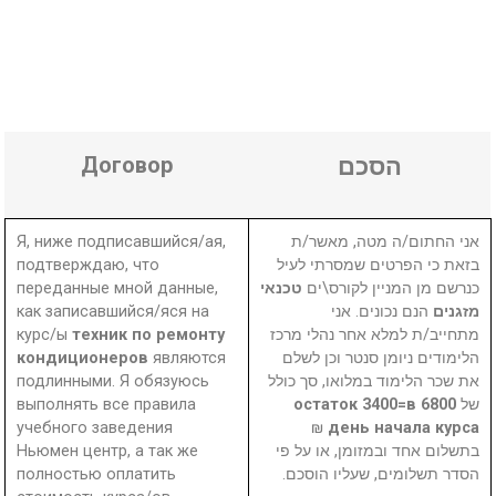
Договор
הסכם
Я, ниже подписавшийся/ая,
אני החתום/ה מטה, מאשר/ת
подтверждаю, что
בזאת כי הפרטים שמסרתי לעיל
переданные мной данные,
טכנאי
כנרשם מן המניין לקורס\ים
как записавшийся/яся на
הנם נכונים. אני
מזגנים
курс/ы
техник по ремонту
מתחייב/ת למלא אחר נהלי מרכז
кондиционеров
являются
הלימודים ניומן סנטר וכן לשלם
подлинными. Я обязуюсь
את שכר הלימוד במלואו, סך כולל
выполнять все правила
6800 остаток 3400=в
של
учебного заведения
₪
день начала курса
Ньюмен центр, а так же
בתשלום אחד ובמזומן, או על פי
полностью оплатить
הסדר תשלומים, שעליו הוסכם.