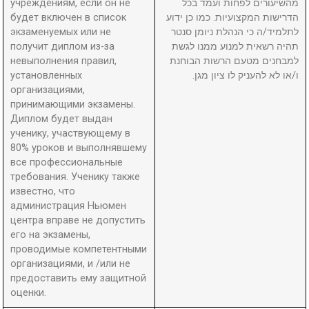
учреждениям, если он не
מהשיעורים לפחות ועמד בכל
будет включен в список
הדרישות המקצועיות. כמו כן ידוע
экзаменуемых или не
לתלמיד/ה כי הנהלת ניומן סנטר
получит диплом из-за
תהיה רשאית למנוע ממנו לגשת
невыполнения правил,
למבחנים מטעם הרשות הבוחנת
установленных
ו/או לא להעניק לו ציון מגן.
организациями,
принимающими экзамены.
Диплом будет выдан
ученику, участвующему в
80% уроков и выполнявшему
все профессиональные
требования. Ученику также
известно, что
администрация Ньюмен
центра вправе не допустить
его на экзамены,
проводимые компетентными
организациями, и /или не
предоставить ему защитной
оценки.