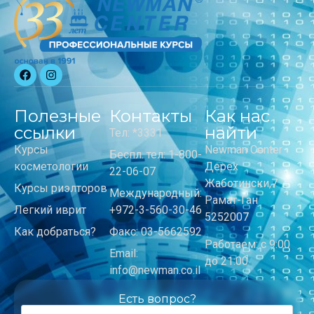
Полезные
Контакты
Как нас
ссылки
найти
Тел: *3331
Курсы
Newman Center
Беспл. тел: 1-800-
косметологии
Дерех
22-06-07
Жаботински,7
Курсы риэлторов
Международный:
Рамат-Ган
Легкий иврит
+972-3-560-30-46
5252007
Как добраться?
Факс: 03-5662592
Работаем: с 9:00
Email:
до 21:00
info@newman.co.il
Есть вопрос?