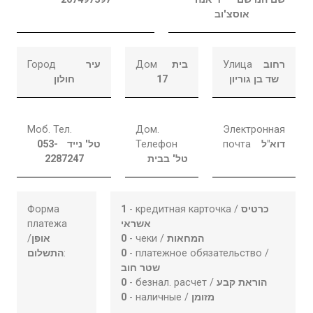
אוסצ'וב
Город
עיר
Дом
בית
Улица
רחוב
חולון
17
שד בן גוריון
Моб. Тел.
Дом.
Электронная
053-
טל' נייד
Телефон
почта
דוא"ל
2287247
טל' בבית
Форма
1
- кредитная карточка /
כרטיס
платежа
אשראי
/
אופן
0
- чеки /
המחאות
התשלום
:
0
- платежное обязательство /
שטר חוב
0
- безнал. расчет /
הוראת קבע
0
- наличные /
מזומן