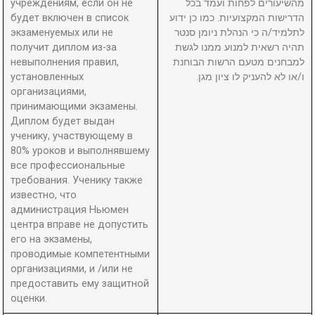
учреждениям, если он не
מהשיעורים לפחות ועמד בכל
будет включен в список
הדרישות המקצועיות. כמו כן ידוע
экзаменуемых или не
לתלמיד/ה כי הנהלת ניומן סנטר
получит диплом из-за
תהיה רשאית למנוע ממנו לגשת
невыполнения правил,
למבחנים מטעם הרשות הבוחנת
установленных
ו/או לא להעניק לו ציון מגן.
организациями,
принимающими экзамены.
Диплом будет выдан
ученику, участвующему в
80% уроков и выполнявшему
все профессиональные
требования. Ученику также
известно, что
администрация Ньюмен
центра вправе не допустить
его на экзамены,
проводимые компетентными
организациями, и /или не
предоставить ему защитной
оценки.