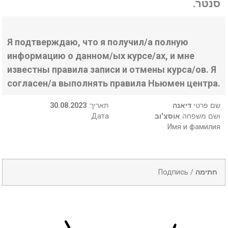
סנטר.
Я подтверждаю, что я получил/а полную
информацию о данном/ых курсе/ах, и мне
известны правила записи и отмены курса/ов. Я
согласен/а выполнять правила Ньюмен центра.
30.08.2023
:תאריך
דיאנה
שם פרטי
Дата
אוסצ'וב
ושם משפחה
Имя и фамилия
Подпись /
חתימה