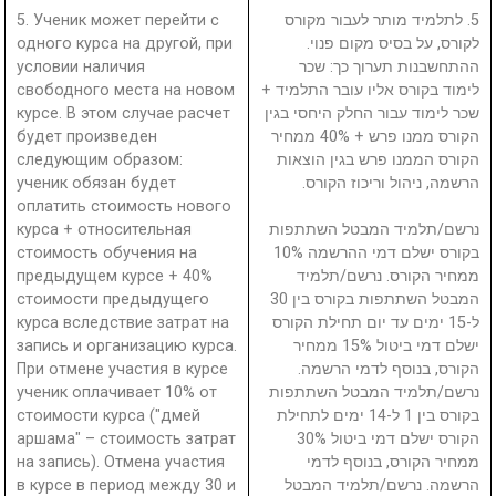
5. Ученик может перейти с
5. לתלמיד מותר לעבור מקורס
одного курса на другой, при
לקורס, על בסיס מקום פנוי.
условии наличия
ההתחשבנות תערוך כך: שכר
свободного места на новом
לימוד בקורס אליו עובר התלמיד +
курсе. В этом случае расчет
שכר לימוד עבור החלק היחסי בגין
будет произведен
הקורס ממנו פרש + 40% ממחיר
следующим образом:
הקורס הממנו פרש בגין הוצאות
ученик обязан будет
הרשמה, ניהול וריכוז הקורס.
оплатить стоимость нового
курса + относительная
נרשם/תלמיד המבטל השתתפות
стоимость обучения на
בקורס ישלם דמי ההרשמה 10%
предыдущем курсе + 40%
ממחיר הקורס. נרשם/תלמיד
стоимости предыдущего
המבטל השתתפות בקורס בין 30
курса вследствие затрат на
ל-15 ימים עד יום תחילת הקורס
запись и организацию курса.
ישלם דמי ביטול 15% ממחיר
При отмене участия в курсе
הקורס, בנוסף לדמי הרשמה.
ученик оплачивает 10% от
נרשם/תלמיד המבטל השתתפות
стоимости курса ("дмей
בקורס בין 1 ל-14 ימים לתחילת
аршама" – стоимость затрат
הקורס ישלם דמי ביטול 30%
на запись). Отмена участия
ממחיר הקורס, בנוסף לדמי
в курсе в период между 30 и
הרשמה. נרשם/תלמיד המבטל