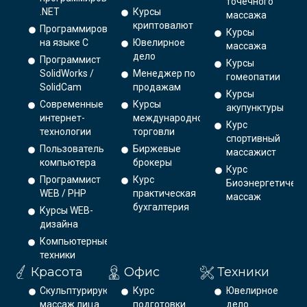
точечного
.NET
Курсы
массажа
криптовалют
Программирование
Курсы
на языке С
Ювелирное
массажа
дело
Программист
Курсы
SolidWorks /
Менеджер по
гомеопатии
SolidCam
продажам
Курсы
Современные
Курсы
акупунктуры
интернет-
международной
Курс
технологии
торговли
спортивный
Пользователь
Биржевые
массажист
компьютера
брокеры
Курс
Программист
Курс
Биоэнергетическ
WEB / PHP
практическая
массаж
бухгалтерия
Курсы WEB-
дизайна
Компьютерные
техники
Красота
Офис
Техники
Скульптурирующий
Курс
Ювелирное
массаж лица
подготовки
дело