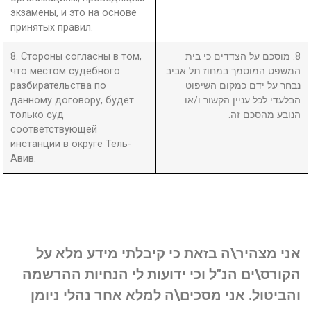
экзамены, и это на основе
принятых правил.
8. Стороны согласны в том,
8. מוסכם על הצדדים כי בית
что местом судебного
המשפט המוסמך במחוז תל אביב
разбирательства по
נבחר על ידם כמקום השיפוט
данному договору, будет
הבלעדי לכל עניין הקשור ו/או
только суд
הנובע מהסכם זה.
соответствующей
инстанции в округе Тель-
Авив.
אני מצהיר\ה בזאת כי קיבלתי מידע מלא על
הקורס\ים הנ"ל וכי ידועות לי הנחיות ההרשמה
והביטול. אני מסכים\ה למלא אחר נהלי ניומן