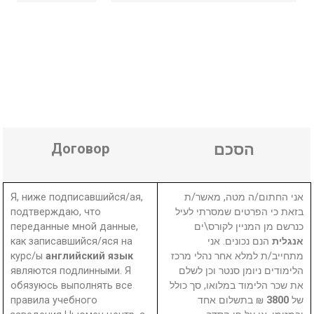
Договор
הסכם
Я, ниже подписавшийся/ая,
אני החתום/ה מטה, מאשר/ת
подтверждаю, что
בזאת כי הפרטים שמסרתי לעיל
переданные мной данные,
כנרשם מן המניין לקורס\ים
как записавшийся/яся на
הנם נכונים. אני
אנגלית
курс/ы
английский язык
מתחייב/ת למלא אחר נהלי מרכז
являются подлинными. Я
הלימודים ניומן סנטר וכן לשלם
обязуюсь выполнять все
את שכר הלימוד במלואו, סך כולל
правила учебного
₪ בתשלום אחד
3800
של