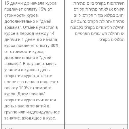
15 днями до начала курса
השתתפות בקורס ביום פתיחת
повлечет оплату 15% от
הקורס או לאחר פתיחת הקורס
стоимости курса,
יחויב במלוא מחיר הקורס. ליום
дополнительно к "дмей
פתיחת/תחילת הקורס נחשב יום
аршама". Отмена участия в
תחילת הלימודים בקורס בקבוצה
курсе в период между 14
או תחילת השיעורים הפרטיים
днями и 1 днем до начала
הכלולים בקורס.
курса повлечет оплату 30%
от стоимости курса,
дополнительно к "дмей
аршама". В случае отмены
участия в курсе в день
открытия курса, а также
после его начала повлечет
оплату 100% стоимости
курса. Днем начала/
открытия курса считается
день начала занятий в
группе или индивидуальное
занятие, входящее в курс.