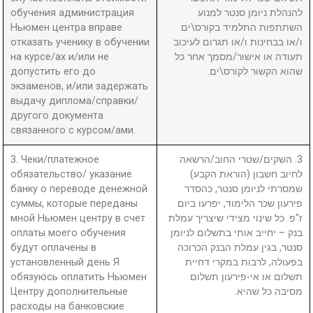
обучения администрация
להנהלת ניומן סנטר למנוע
Ньюмен центра вправе
השתתפות התלמיד בקורס\ים
отказать ученику в обучении
ו/או בבחינות ו/או תגרום לעיכוב
на курсе/ах и/или не
תעודה או אישור/מסמך אחר כל
допустить его до
שהוא הקשור לקורס\ים.
экзаменов, и/или задержать
выдачу диплома/справки/
другого документа
связанного с курсом/ами.
3. Чеки/платежное
3. השקים/שטרי החוב/הרשאה
обязательство/ указание
לחיוב חשבון (הוראת הקבע)
банку о переводе денежной
שמסרתי לניומן סנטר, כהסדר
суммы, которые переданы
פירעון שכר הלימוד, יפרעו ביום
мной Ньюмен центру в счет
ז"פ. כל שינוי מצידי שיצריך עמלת
оплаты моего обучения
בנק – יחייב אותי בתשלום לניומן
будут оплачены в
סנטר, בגין עמלת הבנק הכרוכה
установленный день Я
בפעולה, לרבות במקרי דחיית
обязуюсь оплатить Ньюмен
תשלום או אי-פירעון תשלום
Центру дополнительные
מסיבה כל שהיא.
расходы на банковские