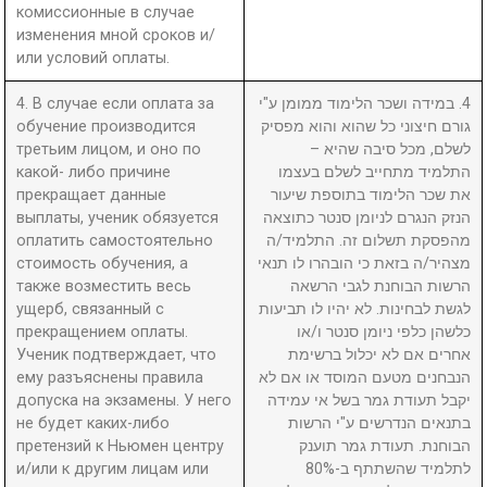
комиссионные в случае
изменения мной сроков и/
или условий оплаты.
4. В случае если оплата за
4. במידה ושכר הלימוד ממומן ע"י
обучение производится
גורם חיצוני כל שהוא והוא מפסיק
третьим лицом, и оно по
לשלם, מכל סיבה שהיא –
какой- либо причине
התלמיד מתחייב לשלם בעצמו
прекращает данные
את שכר הלימוד בתוספת שיעור
выплаты, ученик обязуется
הנזק הנגרם לניומן סנטר כתוצאה
оплатить самостоятельно
מהפסקת תשלום זה. התלמיד/ה
стоимость обучения, а
מצהיר/ה בזאת כי הובהרו לו תנאי
также возместить весь
הרשות הבוחנת לגבי הרשאה
ущерб, связанный с
לגשת לבחינות. לא יהיו לו תביעות
прекращением оплаты.
כלשהן כלפי ניומן סנטר ו/או
Ученик подтверждает, что
אחרים אם לא יכלול ברשימת
ему разъяснены правила
הנבחנים מטעם המוסד או אם לא
допуска на экзамены. У него
יקבל תעודת גמר בשל אי עמידה
не будет каких-либо
בתנאים הנדרשים ע"י הרשות
претензий к Ньюмен центру
הבוחנת. תעודת גמר תוענק
и/или к другим лицам или
לתלמיד שהשתתף ב-80%