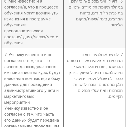
6. Мне известно и я
6. ידוע לי ואני מסכים/ה כי יתכנו
согласен/а, что в процессе
במהלך תקופת הלימודים שינויים
обучения могут возникнуть
בתוכנית הלימודים, בזהות
изменения в программе
המרצים, בימי /שעות/מיקום
обучения/в
הלימוד.
преподавательском
составе/ днях/часах/месте
обучения.
7. Ученику известно и он
7. לנרשם/לתלמיד ידוע כי
согласен с тем, что его
הפרטים הממולאים על ידו בטופס
личные данные, указанные
ההרשמה, יוזנו וינוהלו במאגרי
им при записи на курс, будут
מידע למטרות ניהול ושיווק בניומן
внесены в компьютер и базу
סנטר. לנרשם/לתלמיד ידוע כי
данных для проведения
חלק מהנתונים יועברו לרשויות
административного учета и
הבוחנות וזאת עפ"י הנהלים
маркетинговых
הקיימים.
мероприятий.
Ученику известно и он
согласен с тем, что часть
его данных будет передана
организациям, проводящим