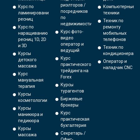
риэлторов /
Курс по
Компьютерные
посредников
ламинированию
техники
по
ресниц
Техник по
недвижимости
Курс по
ремонту
Курс фото-
наращиванию
мобильных
видео
ресниц 1D, 2D
телефонов
оператор и
и 3D
Техник по
ведущий
Курсы
кондиционерам
Курс
детского
Оператор и
практического
массажа
наладчик CNC
трейдинга на
Курс
Forex
мануальная
Курсы
терапия
турагентов
Курсы
Биржевые
косметологии
брокеры
Курсы
Курс
маникюра и
практическая
педикюра
бухгалтерия
Курсы
Секретарь /
массажа
Офис-