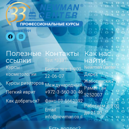
Полезные
Контакты
Как нас
ссылки
найти
Тел: *3331
Курсы
Newman Center
Беспл. тел: 1-800-
косметологии
Дерех
22-06-07
Жаботински,7
Курсы риэлторов
Международный:
Рамат-Ган
Легкий иврит
+972-3-560-30-46
5252007
Как добраться?
Факс: 03-5662592
Работаем: с 9:00
Email:
до 21:00
info@newman.co.il
Есть вопрос?