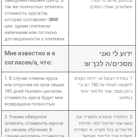
заведения Ньюмен центр, а
ובמזומן, או על פי הסדר
так же полностью оплатить
תשלומים, שעליו הוסכם.
стоимость курса/ов,
которая составляет
3800
шек. одним платежом
наличными или согласно
договоренности о платежах.
Мне известно и я
ידוע לי ואני
согласен/а, что:
מסכים/ה לכך ש:
1. В случае отмены курса
1. במידה ויבוטל או יידחה הקורס
или отсрочки на срок свыше
לתקופה העולה על 180 יום ע"י
180 дней Ньюмен центром,
ניומן סנטר, שכר הלימוד יוחזר
стоимость курса будет мне
במלואו.
возвращена полностью.
2. Ученик обязуется
2. התלמיד מתחייב להסדיר את
оплатить стоимость курсов
נושא שכר הלימוד לפני תחילת
до начала обучения. В
הלימודים. בכל מקרה, אי הסדרת
случае неоплаты стоимости
תשלום שכר הלימוד תאפשר