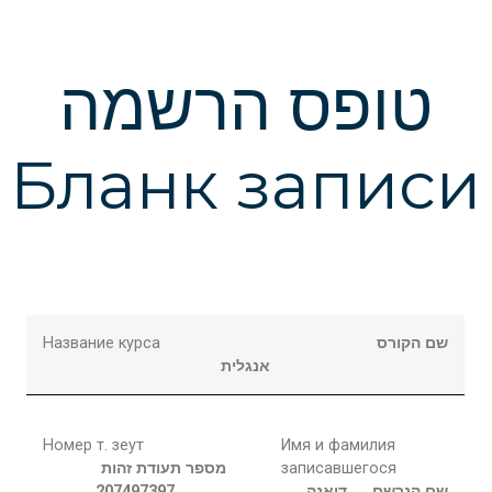
טופס הרשמה
Бланк записи
Название курса
שם הקורס
אנגלית
Номер т. зеут
Имя и фамилия
מספר תעודת זהות
записавшегося
207497397
דיאנה
שם הנרשם