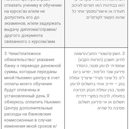
отказать ученику в обучении
ו/או בבחינות ו/או תגרום לעיכוב
на курсе/ах и/или не
תעודה או אישור/מסמך אחר כל
допустить его до
שהוא הקשור לקורס\ים.
экзаменов, и/или задержать
выдачу диплома/справки/
другого документа
связанного с курсом/ами.
3. Чеки/платежное
3. השקים/שטרי החוב/הרשאה
обязательство/ указание
לחיוב חשבון (הוראת הקבע)
банку о переводе денежной
שמסרתי לניומן סנטר, כהסדר
суммы, которые переданы
פירעון שכר הלימוד, יפרעו ביום
мной Ньюмен центру в счет
ז"פ. כל שינוי מצידי שיצריך עמלת
оплаты моего обучения
בנק – יחייב אותי בתשלום לניומן
будут оплачены в
סנטר, בגין עמלת הבנק הכרוכה
установленный день Я
בפעולה, לרבות במקרי דחיית
обязуюсь оплатить Ньюмен
תשלום או אי-פירעון תשלום
Центру дополнительные
מסיבה כל שהיא.
расходы на банковские
комиссионные в случае
изменения мной сроков и/