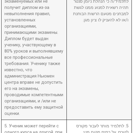
экзаменуемых или не
לתלמיד/ה כי הנהלת ניומן סנטר
получит диплом из-за
תהיה רשאית למנוע ממנו לגשת
невыполнения правил,
למבחנים מטעם הרשות הבוחנת
установленных
ו/או לא להעניק לו ציון מגן.
организациями,
принимающими экзамены.
Диплом будет выдан
ученику, участвующему в
80% уроков и выполнявшему
все профессиональные
требования. Ученику также
известно, что
администрация Ньюмен
центра вправе не допустить
его на экзамены,
проводимые компетентными
организациями, и /или не
предоставить ему защитной
оценки.
5. Ученик может перейти с
5. לתלמיד מותר לעבור מקורס
одного курса на другой, при
לקורס, על בסיס מקום פנוי.