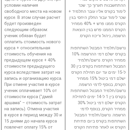
условии наличия
ההתחשבנות תערוך כך: שכר
свободного места на новом
לימוד בקורס אליו עובר התלמיד +
курсе. В этом случае расчет
שכר לימוד עבור החלק היחסי בגין
будет произведен
הקורס ממנו פרש + 40% ממחיר
следующим образом:
הקורס הממנו פרש בגין הוצאות
ученик обязан будет
הרשמה, ניהול וריכוז הקורס.
оплатить стоимость нового
курса + относительная
נרשם/תלמיד המבטל השתתפות
стоимость обучения на
בקורס ישלם דמי ההרשמה 10%
предыдущем курсе + 40%
ממחיר הקורס. נרשם/תלמיד
стоимости предыдущего
המבטל השתתפות בקורס בין 30
курса вследствие затрат на
ל-15 ימים עד יום תחילת הקורס
запись и организацию курса.
ישלם דמי ביטול 15% ממחיר
При отмене участия в курсе
הקורס, בנוסף לדמי הרשמה.
ученик оплачивает 10% от
נרשם/תלמיד המבטל השתתפות
стоимости курса ("дмей
בקורס בין 1 ל-14 ימים לתחילת
аршама" – стоимость затрат
הקורס ישלם דמי ביטול 30%
на запись). Отмена участия
ממחיר הקורס, בנוסף לדמי
в курсе в период между 30 и
הרשמה. נרשם/תלמיד המבטל
15 днями до начала курса
השתתפות בקורס ביום פתיחת
повлечет оплату 15% от
הקורס או לאחר פתיחת הקורס