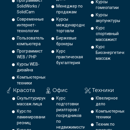
Программист
Курсы
SolidWorks /
Менеджер по
гомеопатии
SolidCam
продажам
Курсы
Современные
Курсы
акупунктуры
интернет-
международной
Курс
технологии
торговли
спортивный
Пользователь
Биржевые
массажист
компьютера
брокеры
Курс
Программист
Курс
Биоэнергетическ
WEB / PHP
практическая
массаж
бухгалтерия
Курсы WEB-
дизайна
Компьютерные
техники
Красота
Офис
Техники
Скульптурирующий
Курс
Ювелирное
массаж лица
подготовки
дело
риэлторов /
Курс по
Компьютерные
посредников
ламинированию
техники
по
ресниц
Техник по
недвижимости