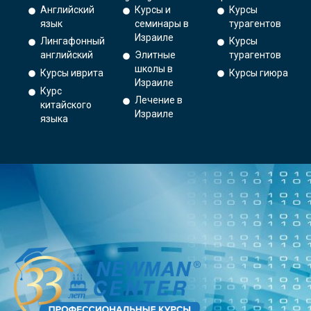
Английский
Курсы и
Курсы
язык
семинары в
турагентов
Израиле
Лингафонный
Курсы
английский
Элитные
турагентов
школы в
Курсы иврита
Курсы гиюра
Израиле
Курс
Лечение в
китайского
Израиле
языка