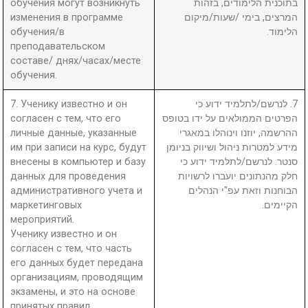
обучения могут возникнуть
בתוכנית הלימודים, בזהות
изменения в программе
המרצים, בימי /שעות/מיקום
обучения/в
הלימוד.
преподавательском
составе/ днях/часах/месте
обучения.
7. Ученику известно и он
7. לנרשם/לתלמיד ידוע כי
согласен с тем, что его
הפרטים הממולאים על ידו בטופס
личные данные, указанные
ההרשמה, יוזנו וינוהלו במאגרי
им при записи на курс, будут
מידע למטרות ניהול ושיווק בניומן
внесены в компьютер и базу
סנטר. לנרשם/לתלמיד ידוע כי
данных для проведения
חלק מהנתונים יועברו לרשויות
административного учета и
הבוחנות וזאת עפ"י הנהלים
маркетинговых
הקיימים.
мероприятий.
Ученику известно и он
согласен с тем, что часть
его данных будет передана
организациям, проводящим
экзамены, и это на основе
принятых правил.