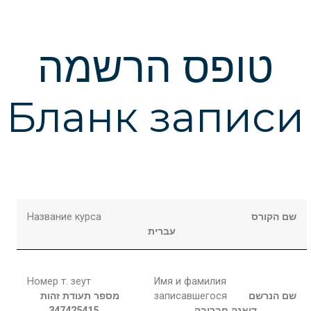
טופס הרשמה
Бланк записи
Название курса
שם הקורס
עברית
Номер т. зеут
Имя и фамилия
מספר תעודת זהות
записавшегося
שם הנרשם
347425415
חברובה
דיאנה