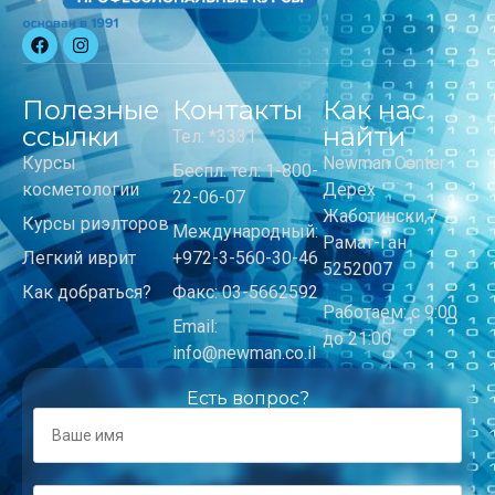
Полезные
Контакты
Как нас
ссылки
найти
Тел: *3331
Курсы
Newman Center
Беспл. тел: 1-800-
косметологии
Дерех
22-06-07
Жаботински,7
Курсы риэлторов
Международный:
Рамат-Ган
Легкий иврит
+972-3-560-30-46
5252007
Как добраться?
Факс: 03-5662592
Работаем: с 9:00
Email:
до 21:00
info@newman.co.il
Есть вопрос?