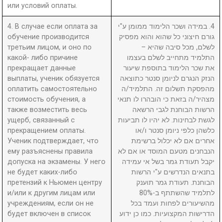
или условий оплаты.
4. В случае если оплата за
4. במידה ושכר הלימוד ממומן ע"י
обучение производится
גורם חיצוני כל שהוא והוא מפסיק
третьим лицом, и оно по
לשלם, מכל סיבה שהיא –
какой- либо причине
התלמיד מתחייב לשלם בעצמו
прекращает данные
את שכר הלימוד בתוספת שיעור
выплаты, ученик обязуется
הנזק הנגרם לניומן סנטר כתוצאה
оплатить самостоятельно
מהפסקת תשלום זה. התלמיד/ה
стоимость обучения, а
מצהיר/ה בזאת כי הובהרו לו תנאי
также возместить весь
הרשות הבוחנת לגבי הרשאה
ущерб, связанный с
לגשת לבחינות. לא יהיו לו תביעות
прекращением оплаты.
כלשהן כלפי ניומן סנטר ו/או
Ученик подтверждает, что
אחרים אם לא יכלול ברשימת
ему разъяснены правила
הנבחנים מטעם המוסד או אם לא
допуска на экзамены. У него
יקבל תעודת גמר בשל אי עמידה
не будет каких-либо
בתנאים הנדרשים ע"י הרשות
претензий к Ньюмен центру
הבוחנת. תעודת גמר תוענק
и/или к другим лицам или
לתלמיד שהשתתף ב-80%
учреждениям, если он не
מהשיעורים לפחות ועמד בכל
будет включен в список
הדרישות המקצועיות. כמו כן ידוע