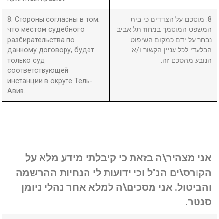
8. Стороны согласны в том,
8. מוסכם על הצדדים כי בית
что местом судебного
המשפט המוסמך במחוז תל אביב
разбирательства по
נבחר על ידם כמקום השיפוט
данному договору, будет
הבלעדי לכל עניין הקשור ו/או
только суд
הנובע מהסכם זה.
соответствующей
инстанции в округе Тель-
Авив.
אני מצהיר\ה בזאת כי קיבלתי מידע מלא על
הקורס\ים הנ"ל וכי ידועות לי הנחיות ההרשמה
והביטול. אני מסכים\ה למלא אחר נהלי ניומן
סנטר.