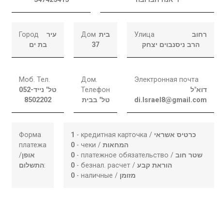
Город
עיר
Дом
בית
Улица
רחוב
בת ים
37
הרב ניסנבוים יצחק
Моб. Тел.
Дом.
Электронная почта
052-
טל' נייד
Телефон
דוא"ל
8502202
טל' בבית
di.Israel8@gmail.com
Форма
1
- кредитная карточка /
כרטיס אשראי
платежа
0
- чеки /
המחאות
/
אופן
0
- платежное обязательство /
שטר חוב
התשלום
:
0
- безнал. расчет /
הוראת קבע
0
- наличные /
מזומן