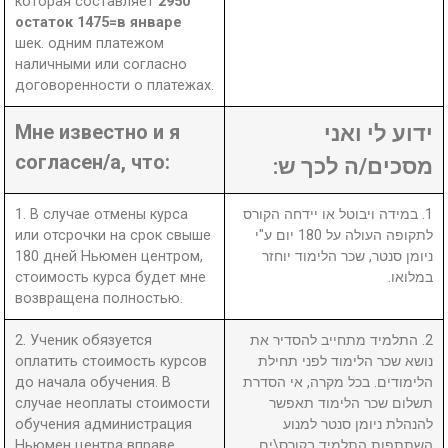
которая составляет
2950
остаток 1475=в январе
шек. одним платежом
наличными или согласно
договоренности о платежах.
Мне известно и я
ידוע לי ואני
согласен/а, что:
מסכים/ה לכך ש:
1. В случае отмены курса
1. במידה ויבוטל או יידחה הקורס
или отсрочки на срок свыше
לתקופה העולה על 180 יום ע"י
180 дней Ньюмен центром,
ניומן סנטר, שכר הלימוד יוחזר
стоимость курса будет мне
במלואו.
возвращена полностью.
2. Ученик обязуется
2. התלמיד מתחייב להסדיר את
оплатить стоимость курсов
נושא שכר הלימוד לפני תחילת
до начала обучения. В
הלימודים. בכל מקרה, אי הסדרת
случае неоплаты стоимости
תשלום שכר הלימוד תאפשר
обучения администрация
להנהלת ניומן סנטר למנוע
Ньюмен центра вправе
השתתפות התלמיד בקורס\ים