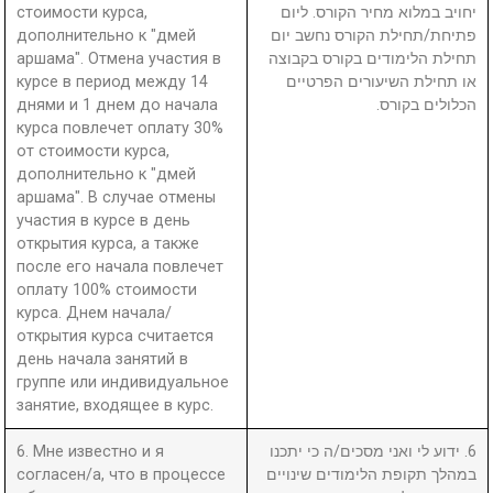
стоимости курса,
יחויב במלוא מחיר הקורס. ליום
дополнительно к "дмей
פתיחת/תחילת הקורס נחשב יום
аршама". Отмена участия в
תחילת הלימודים בקורס בקבוצה
курсе в период между 14
או תחילת השיעורים הפרטיים
днями и 1 днем до начала
הכלולים בקורס.
курса повлечет оплату 30%
от стоимости курса,
дополнительно к "дмей
аршама". В случае отмены
участия в курсе в день
открытия курса, а также
после его начала повлечет
оплату 100% стоимости
курса. Днем начала/
открытия курса считается
день начала занятий в
группе или индивидуальное
занятие, входящее в курс.
6. Мне известно и я
6. ידוע לי ואני מסכים/ה כי יתכנו
согласен/а, что в процессе
במהלך תקופת הלימודים שינויים