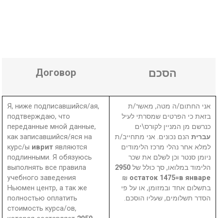
Договор
הסכם
Я, ниже подписавшийся/ая,
אני החתום/ה מטה, מאשר/ת
подтверждаю, что
בזאת כי הפרטים שמסרתי לעיל
переданные мной данные,
כנרשם מן המניין לקורס\ים
как записавшийся/яся на
הנם נכונים. אני מתחייב/ת
עברית
курс/ы
иврит
являются
למלא אחר נהלי מרכז הלימודים
подлинными. Я обязуюсь
ניומן סנטר וכן לשלם את שכר
выполнять все правила
2950
הלימוד במלואו, סך כולל של
учебного заведения
₪
остаток 1475=в январе
Ньюмен центр, а так же
בתשלום אחד ובמזומן, או על פי
полностью оплатить
הסדר תשלומים, שעליו הוסכם.
стоимость курса/ов,