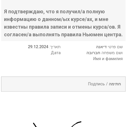
Я подтверждаю, что я получил/а полную
информацию о данном/ых курсе/ах, и мне
известны правила записи и отмены курса/ов. Я
согласен/а выполнять правила Ньюмен центра.
29.12.2024
:תאריך
דיאנה
שם פרטי
Дата
חברובה
ושם משפחה
Имя и фамилия
Подпись /
חתימה