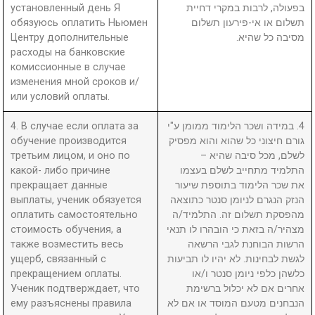
установленный день Я
בפעולה, לרבות במקרי דחיית
обязуюсь оплатить Ньюмен
תשלום או אי-פירעון תשלום
Центру дополнительные
מסיבה כל שהיא.
расходы на банковские
комиссионные в случае
изменения мной сроков и/
или условий оплаты.
4. В случае если оплата за
4. במידה ושכר הלימוד ממומן ע"י
обучение производится
גורם חיצוני כל שהוא והוא מפסיק
третьим лицом, и оно по
לשלם, מכל סיבה שהיא –
какой- либо причине
התלמיד מתחייב לשלם בעצמו
прекращает данные
את שכר הלימוד בתוספת שיעור
выплаты, ученик обязуется
הנזק הנגרם לניומן סנטר כתוצאה
оплатить самостоятельно
מהפסקת תשלום זה. התלמיד/ה
стоимость обучения, а
מצהיר/ה בזאת כי הובהרו לו תנאי
также возместить весь
הרשות הבוחנת לגבי הרשאה
ущерб, связанный с
לגשת לבחינות. לא יהיו לו תביעות
прекращением оплаты.
כלשהן כלפי ניומן סנטר ו/או
Ученик подтверждает, что
אחרים אם לא יכלול ברשימת
ему разъяснены правила
הנבחנים מטעם המוסד או אם לא