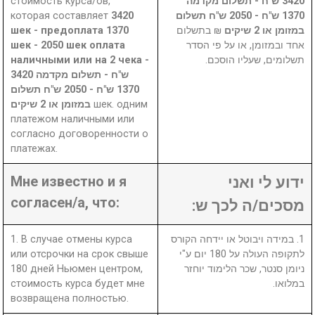
стоимость курса/ов,
3420 ש"ח - תשלום מקדמה
которая составляет
3420
1370 ש"ח - 2050 ש"ח תשלום
шек - предоплата 1370
₪ בתשלום
במזומן או 2 שיקים
шек - 2050 шек оплата
אחד ובמזומן, או על פי הסדר
наличными или на 2 чека -
תשלומים, שעליו הוסכם.
3420 ש"ח - תשלום מקדמה
1370 ש"ח - 2050 ש"ח תשלום
במזומן או 2 שיקים
шек. одним
платежом наличными или
согласно договоренности о
платежах.
Мне известно и я
ידוע לי ואני
согласен/а, что:
מסכים/ה לכך ש:
1. В случае отмены курса
1. במידה ויבוטל או יידחה הקורס
или отсрочки на срок свыше
לתקופה העולה על 180 יום ע"י
180 дней Ньюмен центром,
ניומן סנטר, שכר הלימוד יוחזר
стоимость курса будет мне
במלואו.
возвращена полностью.