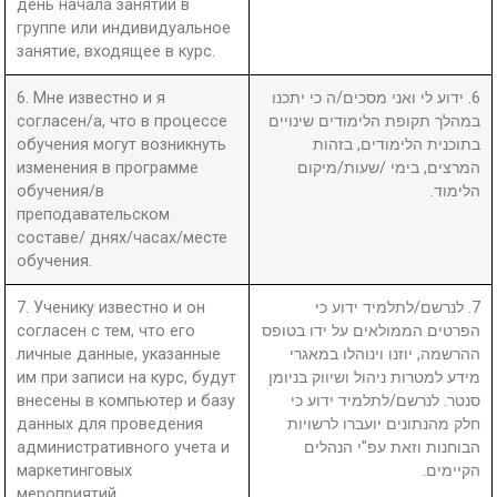
день начала занятий в
группе или индивидуальное
занятие, входящее в курс.
6. Мне известно и я
6. ידוע לי ואני מסכים/ה כי יתכנו
согласен/а, что в процессе
במהלך תקופת הלימודים שינויים
обучения могут возникнуть
בתוכנית הלימודים, בזהות
изменения в программе
המרצים, בימי /שעות/מיקום
обучения/в
הלימוד.
преподавательском
составе/ днях/часах/месте
обучения.
7. Ученику известно и он
7. לנרשם/לתלמיד ידוע כי
согласен с тем, что его
הפרטים הממולאים על ידו בטופס
личные данные, указанные
ההרשמה, יוזנו וינוהלו במאגרי
им при записи на курс, будут
מידע למטרות ניהול ושיווק בניומן
внесены в компьютер и базу
סנטר. לנרשם/לתלמיד ידוע כי
данных для проведения
חלק מהנתונים יועברו לרשויות
административного учета и
הבוחנות וזאת עפ"י הנהלים
маркетинговых
הקיימים.
мероприятий.