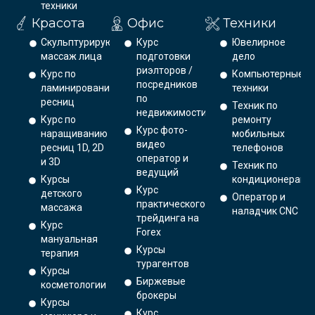
техники
Красота
Офис
Техники
Скульптурирующий
Курс
Ювелирное
массаж лица
подготовки
дело
риэлторов /
Курс по
Компьютерные
посредников
ламинированию
техники
по
ресниц
Техник по
недвижимости
Курс по
ремонту
Курс фото-
наращиванию
мобильных
видео
ресниц 1D, 2D
телефонов
оператор и
и 3D
Техник по
ведущий
Курсы
кондиционерам
Курс
детского
Оператор и
практического
массажа
наладчик CNC
трейдинга на
Курс
Forex
мануальная
Курсы
терапия
турагентов
Курсы
Биржевые
косметологии
брокеры
Курсы
Курс