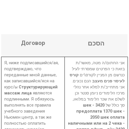
Договор
הסכם
Я, ниже подписавшийся/ая,
אני החתום/ה מטה, מאשר/ת
подтверждаю, что
בזאת כי הפרטים שמסרתי לעיל
переданные мной данные,
קורס
כנרשם מן המניין לקורס\ים
как записавшийся/яся на
הנם נכונים.
לעיסוי פנים מעצב
курс/ы
Структурирующий
אני מתחייב/ת למלא אחר נהלי
массаж лица
являются
מרכז הלימודים ניומן סנטר וכן
подлинными. Я обязуюсь
לשלם את שכר הלימוד במלואו,
выполнять все правила
3420 шек -
סך כולל של
учебного заведения
предоплата 1370 шек -
Ньюмен центр, а так же
2050 шек оплата
полностью оплатить
наличными или на 2 чека -