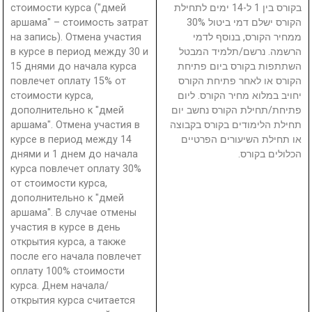
стоимости курса ("дмей
בקורס בין 1 ל-14 ימים לתחילת
аршама" – стоимость затрат
הקורס ישלם דמי ביטול 30%
на запись). Отмена участия
ממחיר הקורס, בנוסף לדמי
в курсе в период между 30 и
הרשמה. נרשם/תלמיד המבטל
15 днями до начала курса
השתתפות בקורס ביום פתיחת
повлечет оплату 15% от
הקורס או לאחר פתיחת הקורס
стоимости курса,
יחויב במלוא מחיר הקורס. ליום
дополнительно к "дмей
פתיחת/תחילת הקורס נחשב יום
аршама". Отмена участия в
תחילת הלימודים בקורס בקבוצה
курсе в период между 14
או תחילת השיעורים הפרטיים
днями и 1 днем до начала
הכלולים בקורס.
курса повлечет оплату 30%
от стоимости курса,
дополнительно к "дмей
аршама". В случае отмены
участия в курсе в день
открытия курса, а также
после его начала повлечет
оплату 100% стоимости
курса. Днем начала/
открытия курса считается