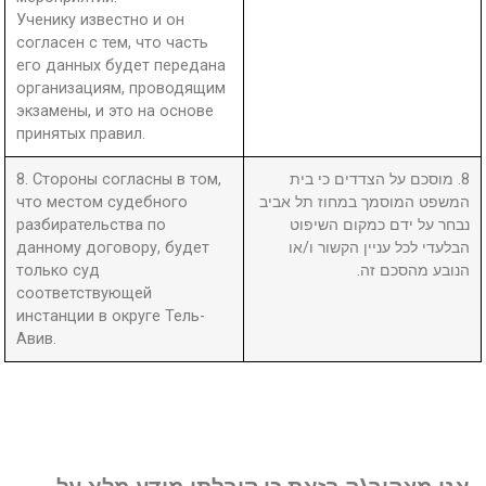
Ученику известно и он
согласен с тем, что часть
его данных будет передана
организациям, проводящим
экзамены, и это на основе
принятых правил.
8. Стороны согласны в том,
8. מוסכם על הצדדים כי בית
что местом судебного
המשפט המוסמך במחוז תל אביב
разбирательства по
נבחר על ידם כמקום השיפוט
данному договору, будет
הבלעדי לכל עניין הקשור ו/או
только суд
הנובע מהסכם זה.
соответствующей
инстанции в округе Тель-
Авив.