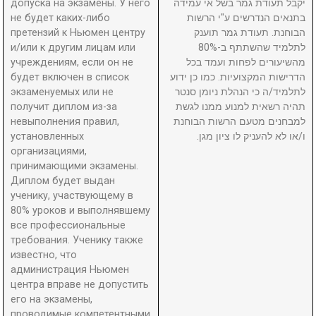
допуска на экзамены. У него
יקבל תעודת גמר בשל אי עמידה
не будет каких-либо
בתנאים הנדרשים ע"י הרשות
претензий к Ньюмен центру
הבוחנת. תעודת גמר תוענק
и/или к другим лицам или
לתלמיד שהשתתף ב-80%
учреждениям, если он не
מהשיעורים לפחות ועמד בכל
будет включен в список
הדרישות המקצועיות. כמו כן ידוע
экзаменуемых или не
לתלמיד/ה כי הנהלת ניומן סנטר
получит диплом из-за
תהיה רשאית למנוע ממנו לגשת
невыполнения правил,
למבחנים מטעם הרשות הבוחנת
установленных
ו/או לא להעניק לו ציון מגן.
организациями,
принимающими экзамены.
Диплом будет выдан
ученику, участвующему в
80% уроков и выполнявшему
все профессиональные
требования. Ученику также
известно, что
администрация Ньюмен
центра вправе не допустить
его на экзамены,
проводимые компетентными