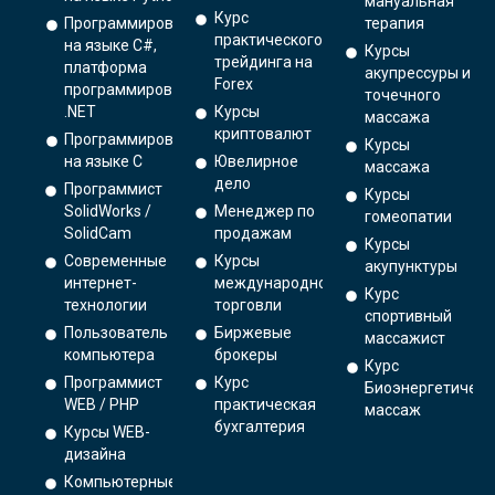
мануальная
Курс
Программирование
терапия
практического
на языке C#,
Курсы
трейдинга на
платформа
акупрессуры и
Forex
программирования
точечного
.NET
Курсы
массажа
криптовалют
Программирование
Курсы
на языке С
Ювелирное
массажа
дело
Программист
Курсы
SolidWorks /
Менеджер по
гомеопатии
SolidCam
продажам
Курсы
Современные
Курсы
акупунктуры
интернет-
международной
Курс
технологии
торговли
спортивный
Пользователь
Биржевые
массажист
компьютера
брокеры
Курс
Программист
Курс
Биоэнергетическ
WEB / PHP
практическая
массаж
бухгалтерия
Курсы WEB-
дизайна
Компьютерные