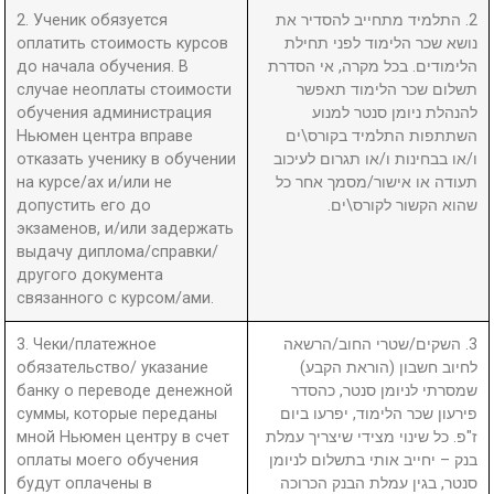
2. Ученик обязуется
2. התלמיד מתחייב להסדיר את
оплатить стоимость курсов
נושא שכר הלימוד לפני תחילת
до начала обучения. В
הלימודים. בכל מקרה, אי הסדרת
случае неоплаты стоимости
תשלום שכר הלימוד תאפשר
обучения администрация
להנהלת ניומן סנטר למנוע
Ньюмен центра вправе
השתתפות התלמיד בקורס\ים
отказать ученику в обучении
ו/או בבחינות ו/או תגרום לעיכוב
на курсе/ах и/или не
תעודה או אישור/מסמך אחר כל
допустить его до
שהוא הקשור לקורס\ים.
экзаменов, и/или задержать
выдачу диплома/справки/
другого документа
связанного с курсом/ами.
3. Чеки/платежное
3. השקים/שטרי החוב/הרשאה
обязательство/ указание
לחיוב חשבון (הוראת הקבע)
банку о переводе денежной
שמסרתי לניומן סנטר, כהסדר
суммы, которые переданы
פירעון שכר הלימוד, יפרעו ביום
мной Ньюмен центру в счет
ז"פ. כל שינוי מצידי שיצריך עמלת
оплаты моего обучения
בנק – יחייב אותי בתשלום לניומן
будут оплачены в
סנטר, בגין עמלת הבנק הכרוכה