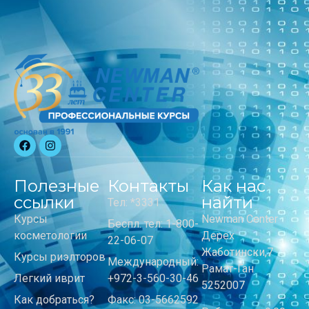
Полезные
Контакты
Как нас
ссылки
найти
Тел: *3331
Курсы
Newman Center
Беспл. тел: 1-800-
косметологии
Дерех
22-06-07
Жаботински,7
Курсы риэлторов
Международный:
Рамат-Ган
Легкий иврит
+972-3-560-30-46
5252007
Как добраться?
Факс: 03-5662592