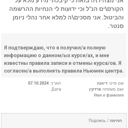
אני מצהיר\ה בזאת כי קיבלתי מידע מלא על
הקורס\ים הנ"ל וכי ידועות לי הנחיות ההרשמה
והביטול. אני מסכים\ה למלא אחר נהלי ניומן
סנטר.
Я подтверждаю, что я получил/а полную
информацию о данном/ых курсе/ах, и мне
известны правила записи и отмены курса/ов. Я
согласен/а выполнять правила Ньюмен центра.
07.10.2024
:תאריך
דיאנה
שם פרטי
Дата
פרדקין
ושם משפחה
Имя и фамилия
Подпись /
חתימה