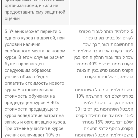
организациями, и /или не
предоставить ему защитной
оценки.
5. Ученик может перейти с
5. לתלמיד מותר לעבור מקורס
одного курса на другой, при
לקורס, על בסיס מקום פנוי.
условии наличия
ההתחשבנות תערוך כך: שכר
свободного места на новом
לימוד בקורס אליו עובר התלמיד +
курсе. В этом случае расчет
שכר לימוד עבור החלק היחסי בגין
будет произведен
הקורס ממנו פרש + 40% ממחיר
следующим образом:
הקורס הממנו פרש בגין הוצאות
ученик обязан будет
הרשמה, ניהול וריכוז הקורס.
оплатить стоимость нового
курса + относительная
נרשם/תלמיד המבטל השתתפות
стоимость обучения на
בקורס ישלם דמי ההרשמה 10%
предыдущем курсе + 40%
ממחיר הקורס. נרשם/תלמיד
стоимости предыдущего
המבטל השתתפות בקורס בין 30
курса вследствие затрат на
ל-15 ימים עד יום תחילת הקורס
запись и организацию курса.
ישלם דמי ביטול 15% ממחיר
При отмене участия в курсе
הקורס, בנוסף לדמי הרשמה.
ученик оплачивает 10% от
נרשם/תלמיד המבטל השתתפות