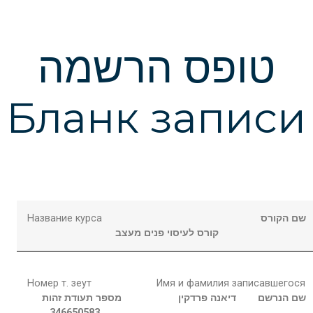
טופס הרשמה
Бланк записи
Название курса
שם הקורס
קורס לעיסוי פנים מעצב
Номер т. зеут
Имя и фамилия записавшегося
שם הנרשם
דיאנה
פרדקין
מספר תעודת זהות
346650583