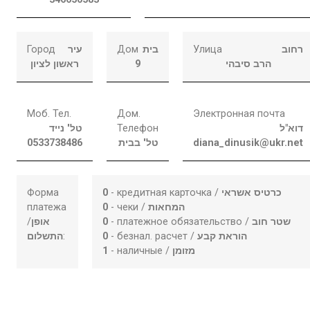
Город
עיר
Дом
בית
Улица
רחוב
ראשון לציון
9
הרב סיבהי
Моб. Тел.
Дом.
Электронная почта
טל' נייד
Телефон
דוא"ל
0533738486
טל' בבית
diana_dinusik@ukr.net
Форма
0
- кредитная карточка /
כרטיס אשראי
платежа
0
- чеки /
המחאות
/
אופן
0
- платежное обязательство /
שטר חוב
התשלום
:
0
- безнал. расчет /
הוראת קבע
1
- наличные /
מזומן