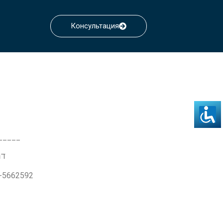
Консультация
_____
דרך ז'בו
3-5662592