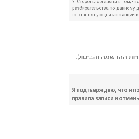
8. Стороны согласны в том, ч
разбирательства по данному д
соответствующей инстанции в 
נחיות ההרשמה והביטול
Я подтверждаю, что я п
правила записи и отмен