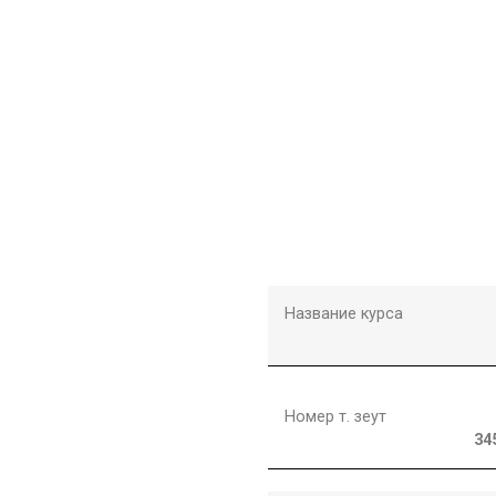
Название курса
Номер т. зеут
34