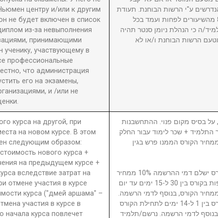
Ньюмен центру и/или к другим
דרשים ע"י הרשות הבוחנת. תעודת
он не будет включен в список
גמר תוענק לתלמיד שהשתתף ב-80% מהשיעורים לפחות ועמד בכל
диплом из-за невыполнения
מיד/ה כי הנהלת ניומן סנטר תהיה
изациями, принимающими
טעם הרשות הבוחנת ו/או לא
 ученику, участвующему в
се профессиональные
вестно, что администрация
стить его на экзамены,
анизациями, и /или не
енки.
ого курса на другой, при
5. ל בסיס מקום פנוי. ההתחשבנות
еста на новом курсе. В этом
בר התלמיד + שכר לימוד עבור החלק
ден следующим образом:
סי בגין הקורס ממנו פרש + 40% ממחיר הקורס הממנו פרש בגין
 стоимость нового курса +
чения на предыдущем курсе +
урса вследствие затрат на
נרשם/תלמיד המבטל השתתפות בקורס ישלם דמי ההרשמה 10% ממחיר
ри отмене участия в курсе
הקורס. נרשם/תלמיד המבטל השתתפות בקורס בין 30 ל-15 ימים עד יום
имости курса ("дмей аршама" –
ילת הקורס ישלם דמי ביטול 15% ממחיר הקורס, בנוסף לדמי הרשמה
Отмена участия в курсе в
נרשם/תלמיד המבטל השתתפות בקורס בין 1 ל-14 ימים לתחילת הקורס
о начала курса повлечет
ממחיר הקורס, בנוסף לדמי הרשמה. נרשם/תלמיד