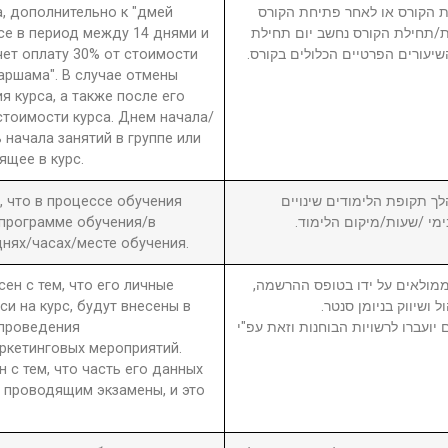
а, дополнительно к "дмей
 הקורס או לאחר פתיחת הקורס
рсе в период между 14 днями и
חת/תחילת הקורס נחשב יום תחילת
чет оплату 30% от стоимости
שיעורים הפרטיים הכלולים בקורס
 аршама". В случае отмены
я курса, а также после его
стоимости курса. Днем начала/
 начала занятий в группе или
ящее в курс.
а, что в процессе обучения
6. ך תקופת הלימודים שינויים
 программе обучения/в
בימי /שעות/מיקום הלימוד
нях/часах/месте обучения.
сен с тем, что его личные
7. מולאים על ידו בטופס ההרשמה
си на курс, будут внесены в
ול ושיווק בניומן סנטר
 проведения
יועברו לרשויות הבוחנות וזאת עפ"י
ркетинговых мероприятий.
н с тем, что часть его данных
 проводящим экзамены, и это