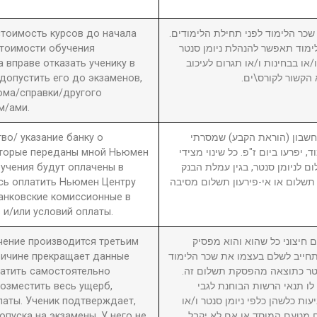
 стоимость курсов до начала
2. ר הלימוד לפני תחילת הלימודים
стоимости обучения
מוד תאפשר להנהלת ניומן סנטר
вправе отказать ученику в
ו בבחינות ו/או תגרום לעיכוב
 допустить его до экзаменов,
 הקשור לקורס\ים
ома/справки/другого
м/ами.
во/ указание банку о
3. ון (הוראת הקבע) שמסרתי
оторые переданы мной Ньюмен
, יפרעו ביום ז"פ. כל שינוי מצידי
бучения будут оплачены в
ם לניומן סנטר, בגין עמלת הבנק
сь оплатить Ньюмен Центру
תשלום או אי-פירעון תשלום מסיבה
анковские комиссионные в
 и/или условий оплаты.
учение производится третьим
4. יצוני כל שהוא והוא מפסיק
причине прекращает данные
חייב לשלם בעצמו את שכר הלימוד
латить самостоятельно
סנטר כתוצאה מהפסקת תשלום זה
возместить весь ущерб,
לו תנאי הרשות הבוחנת לגבי
латы. Ученик подтверждает,
עות כלשהן כלפי ניומן סנטר ו/או
пуска на экзамены. У него не
ם מטעם המוסד או אם לא יקבל