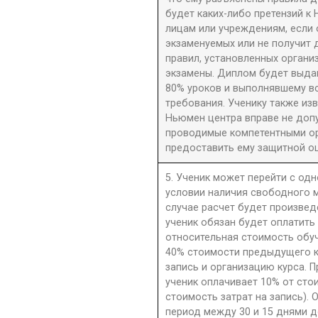
будет каких-либо претензий к 
лицам или учреждениям, если 
экзаменуемых или не получит 
правил, установленных орган
экзамены. Диплом будет выдан
80% уроков и выполнявшему в
требования. Ученику также из
Ньюмен центра вправе не допу
проводимые компетентными орг
предоставить ему защитной оц
5. Ученик может перейти с одн
условии наличия свободного м
случае расчет будет произве
ученик обязан будет оплатить
относительная стоимость обу
40% стоимости предыдущего к
запись и организацию курса. П
ученик оплачивает 10% от сто
стоимость затрат на запись). 
период между 30 и 15 днями д