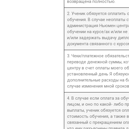
возвращена полностью.
2. Ученик обязуется оплатить
обучения. В случае неоплаты 
администрация Ньюмен центра 
обучении на курсе/ах и/или не
и/или задержать выдачу дипл
документа связанного с курсо
3. Чеки/платежное обязательст
переводе денежной суммы, к
центру в счет оплаты моего о
установленный день Я обязую
дополнительные расходы на б
случае изменения мной сроков
4. В случае если оплата за об
лицом, и оно по какой- либо 
выплаты, ученик обязуется оп
стоимость обучения, а также 
связанный с прекращением оп
что ему разъяснены правила до