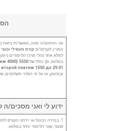
הסכ
אני החתום/ה מטה, מאשר/ת בזאת כי
המניין לקורס\ים
קורס מעפילי וכווני СNC
למלא אחר נהלי מרכז הלימודים ניומן
атеж 4000
במלואו, סך כולל של
, второй платеж 1550 до 29.01)
ובמזומן, או על פי הסדר תשלומים, ש.
ידוע לי ואני מסכים/ה :
סנטר, שכר הלימוד יוחזר במלואו.