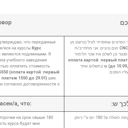
овор
ם
одтверждаю, что переданные
 הפרטים שמסרתי לעיל כנרשם מן
я/яся на курс/ы
Курс
הנם נכונים. אני מתחייב/ת
C
являются подлинными. Я
 סנטר וכן לשלם את שכר הלימוד
ила учебного заведения
5550 (оплата картой. первый пл
стью оплатить стоимость
₪ בתשלום אחד
до 10.09
5550 (оплата картой. первый
עליו הוסכם
й платеж 1550 до 29.01)
шек.
и согласно договоренности о
асен/а, что:
לכך ש
отсрочки на срок свыше 180
1. במידה ויבוטל או יידחה הקורס לתקופה העולה על 180 יום ע"י ניומן
сть курса будет мне