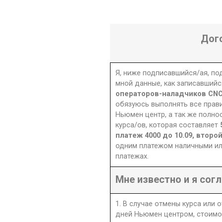
Дог
Я, ниже подписавшийся/ая, п
мной данные, как записавшийс
операторов-наладчиков CN
обязуюсь выполнять все прав
Ньюмен центр, а так же полно
курса/ов, которая составляет
платеж 4000 до 10.09, второ
одним платежом наличными ил
платежах.
Мне известно и я согл
1. В случае отмены курса или 
дней Ньюмен центром, стоимо