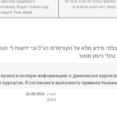
то местом судебного
8. וסמך במחוז תל אביב נבחר על
оговору, будет только суд
ן הקשור ו/או הנובע מהסכם זה
округе Тель-Авив.
בלתי מידע מלא על הקורס\ים הנ"ל וכי ידועות לי ה
נהלי ניומן סנטר
олучил/а полную информацию о данном/ых курсе/ах
ы курса/ов. Я согласен/а выполнять правила Ньюме
26.08.2024
:תאריך
Дата