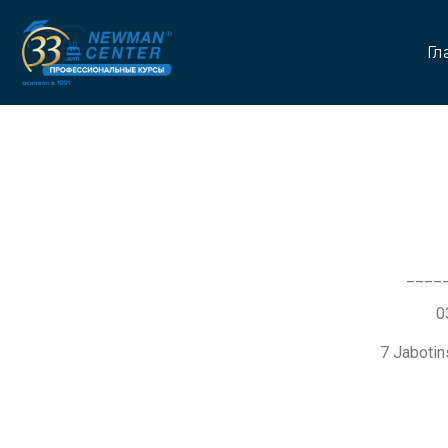
Гл
____
7 Jaboti