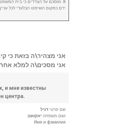
מוסכם על הצדדים כי בית המשפט המ
ידם כמקום השיפוט הבלעדי לכל עניי.
אני מצהיר\ה בזאת כי קי.
אני מסכים\ה למלא אחר .
, и мне известны
н центра.
שם פרטי
דניל
ושם משפחה
יאקושב
Имя и фамилия