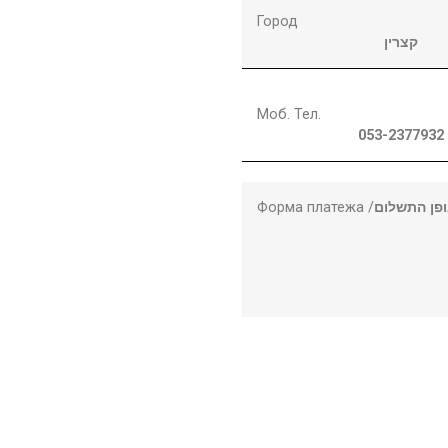
Город
קצרין
Моб. Тел.
053-2377932
Форма платежа /
פן התשלום