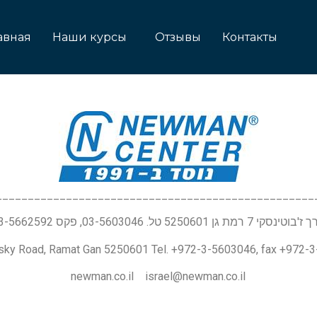
авная
Наши курсы
Отзывы
Контакты
__________________________________________________
טינסקי 7 רמת גן 5250601 טל. 03-5603046, פקס 03-5662592
nsky Road, Ramat Gan 5250601 Tel. +972-3-5603046, fax +972-
newman.co.il israel@newman.co.il