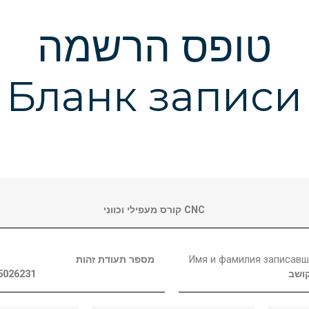
טופס הרשמה
Бланк записи
קורס מעפילי וכווני СNC
מספר תעודת זהות
Имя и фамилия записавш
5026231
ושב