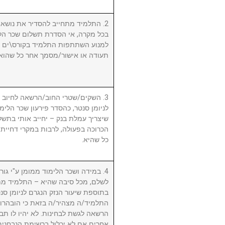
התלמיד מתחייב להסדיר את נושא שכ.
בכל מקרה, אי הסדרת תשלום שכר הלי
למנוע השתתפות התלמיד בקורס\ים ו/א
תעודה או אישור/מסמך אחר כל שהוא.
השקים/שטרי החוב/הרשאה לחיוב חשב
לניומן סנטר, כהסדר פירעון שכר הלימוד
שיצריך עמלת בנק – יחייב אותי בתשלו
הכרוכה בפעולה, לרבות במקרי דחיית 
כל שהיא.
במידה ושכר הלימוד ממומן ע"י גורם ח
לשלם, מכל סיבה שהיא – התלמיד מת
בתוספת שיעור הנזק הנגרם לניומן .
התלמיד/ה מצהיר/ה בזאת כי הובהרו 
הרשאה לגשת לבחינות. לא יהיו לו תבי
אחרים אם לא יכלול ברשימת הנבחני