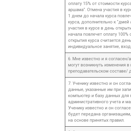
оплату 15% от стоимости курс
аршама". Отмена участия в ку
1 днем до начала курса повле
курса, дополнительно к "дмей
участия в курсе в день открыти
начала повлечет оплату 100% 
открытия курса считается день
индивидуальное занятие, вход
6. Мне известно и я согласен/
могут возникнуть изменения в
преподавательском составе/ д
7. Ученику известно и он согла
данные, указанные им при запи
компьютер и базу данных для
административного учета и ма
Ученику известно и он согласе
будет передана организациям,
на основе принятых правил.