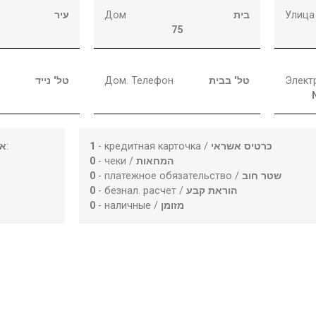
עיר
Дом
בית
Улица
75
טל' נייד
Дом. Телефон
טל' בבית
Элект
או
:
1
- кредитная карточка /
כרטיס אשראי
0
- чеки /
המחאות
0
- платежное обязательство /
שטר חוב
0
- безнал. расчет /
הוראת קבע
0
- наличные /
מזומן