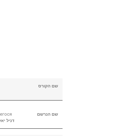
שם הקורס
егося
שם הנרשם
דניל
יאק