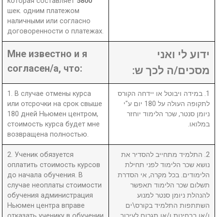
которая составляет
5800
шек. одним платежом
наличными или согласно
договоренности о платежах.
Мне известно и я
ידוע לי ואני
согласен/а, что:
מסכים/ה לכך ש:
1. В случае отмены курса
1. במידה ויבוטל או יידחה הקורס
или отсрочки на срок свыше
לתקופה העולה על 180 יום ע"י
180 дней Ньюмен центром,
ניומן סנטר, שכר הלימוד יוחזר
стоимость курса будет мне
במלואו.
возвращена полностью.
2. Ученик обязуется
2. התלמיד מתחייב להסדיר את
оплатить стоимость курсов
נושא שכר הלימוד לפני תחילת
до начала обучения. В
הלימודים. בכל מקרה, אי הסדרת
случае неоплаты стоимости
תשלום שכר הלימוד תאפשר
обучения администрация
להנהלת ניומן סנטר למנוע
Ньюмен центра вправе
השתתפות התלמיד בקורס\ים
отказать ученику в обучении
ו/או בבחינות ו/או תגרום לעיכוב