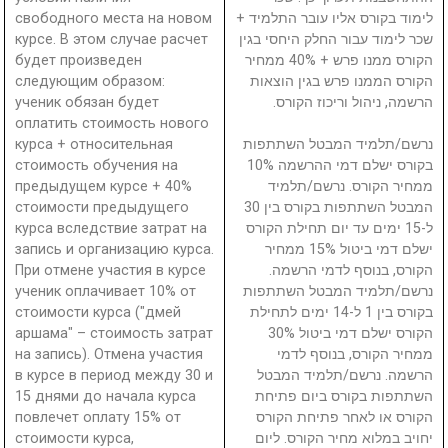
свободного места на новом
לימוד בקורס אליו עובר התלמיד +
курсе. В этом случае расчет
שכר לימוד עבור החלק היחסי בגין
будет произведен
הקורס ממנו פרש + 40% ממחיר
следующим образом:
הקורס הממנו פרש בגין הוצאות
ученик обязан будет
הרשמה, ניהול וריכוז הקורס.
оплатить стоимость нового
курса + относительная
נרשם/תלמיד המבטל השתתפות
стоимость обучения на
בקורס ישלם דמי ההרשמה 10%
предыдущем курсе + 40%
ממחיר הקורס. נרשם/תלמיד
стоимости предыдущего
המבטל השתתפות בקורס בין 30
курса вследствие затрат на
ל-15 ימים עד יום תחילת הקורס
запись и организацию курса.
ישלם דמי ביטול 15% ממחיר
При отмене участия в курсе
הקורס, בנוסף לדמי הרשמה.
ученик оплачивает 10% от
נרשם/תלמיד המבטל השתתפות
стоимости курса ("дмей
בקורס בין 1 ל-14 ימים לתחילת
аршама" – стоимость затрат
הקורס ישלם דמי ביטול 30%
на запись). Отмена участия
ממחיר הקורס, בנוסף לדמי
в курсе в период между 30 и
הרשמה. נרשם/תלמיד המבטל
15 днями до начала курса
השתתפות בקורס ביום פתיחת
повлечет оплату 15% от
הקורס או לאחר פתיחת הקורס
стоимости курса,
יחויב במלוא מחיר הקורס. ליום