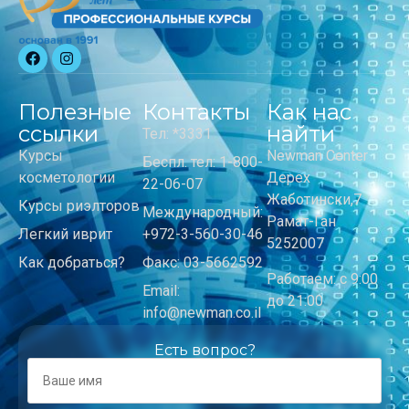
Полезные
Контакты
Как нас
ссылки
найти
Тел: *3331
Курсы
Newman Center
Беспл. тел: 1-800-
косметологии
Дерех
22-06-07
Жаботински,7
Курсы риэлторов
Международный:
Рамат-Ган
Легкий иврит
+972-3-560-30-46
5252007
Как добраться?
Факс: 03-5662592
Работаем: с 9:00
Email:
до 21:00
info@newman.co.il
Есть вопрос?