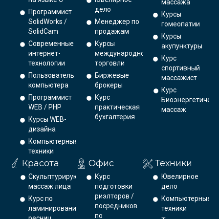
массажа
дело
Программист
Курсы
SolidWorks /
Менеджер по
гомеопатии
SolidCam
продажам
Курсы
Современные
Курсы
акупунктуры
интернет-
международной
Курс
технологии
торговли
спортивный
Пользователь
Биржевые
массажист
компьютера
брокеры
Курс
Программист
Курс
Биоэнергетическ
WEB / PHP
практическая
массаж
бухгалтерия
Курсы WEB-
дизайна
Компьютерные
техники
Красота
Офис
Техники
Скульптурирующий
Курс
Ювелирное
массаж лица
подготовки
дело
риэлторов /
Курс по
Компьютерные
посредников
ламинированию
техники
по
ресниц