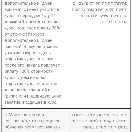
дополнительно к "дмей
פתיחת/תחילת הקורס נחשב יום
аршама". Отмена участия в
תחילת הלימודים בקורס בקבוצה
курсе в период между 14
או תחילת השיעורים הפרטיים
днями и 1 днем до начала
הכלולים בקורס.
курса повлечет оплату 30%
от стоимости курса,
дополнительно к "дмей
аршама". В случае отмены
участия в курсе в день
открытия курса, а также
после его начала повлечет
оплату 100% стоимости
курса. Днем начала/
открытия курса считается
день начала занятий в
группе или индивидуальное
занятие, входящее в курс.
6. Мне известно и я
6. ידוע לי ואני מסכים/ה כי יתכנו
согласен/а, что в процессе
במהלך תקופת הלימודים שינויים
обучения могут возникнуть
בתוכנית הלימודים, בזהות