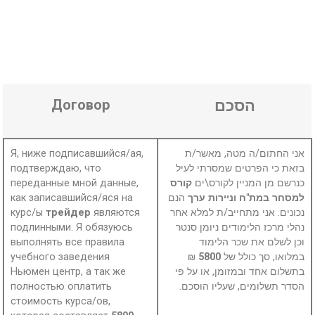
Договор
הסכם
Я, ниже подписавшийся/ая,
אני החתום/ה מטה, מאשר/ת
подтверждаю, что
בזאת כי הפרטים שמסרתי לעיל
переданные мной данные,
קורס
כנרשם מן המניין לקורס\ים
как записавшийся/яся на
הנם
למסחר במת"ח וניירות ערך
курс/ы
трейдер
являются
נכונים. אני מתחייב/ת למלא אחר
подлинными. Я обязуюсь
נהלי מרכז הלימודים ניומן סנטר
выполнять все правила
וכן לשלם את שכר הלימוד
учебного заведения
₪
5800
במלואו, סך כולל של
Ньюмен центр, а так же
בתשלום אחד ובמזומן, או על פי
полностью оплатить
הסדר תשלומים, שעליו הוסכם.
стоимость курса/ов,