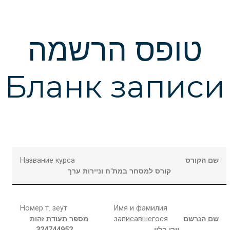
טופס הרשמה
Бланк записи
Название курса
שם הקורס
קורס למסחר במת"ח וניירות ערך
Номер т. зеут
Имя и фамилия
מספר תעודת זהות
записавшегося
שם הנרשם
324744952
בלין
יורי