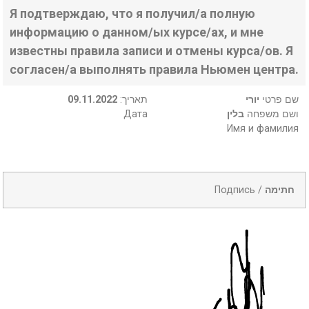
Я подтверждаю, что я получил/а полную
информацию о данном/ых курсе/ах, и мне
известны правила записи и отмены курса/ов. Я
согласен/а выполнять правила Ньюмен центра.
09.11.2022
:תאריך
יורי
שם פרטי
Дата
בלין
ושם משפחה
Имя и фамилия
Подпись /
חתימה