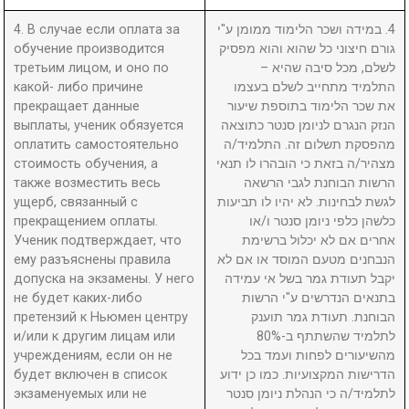
4. В случае если оплата за
4. במידה ושכר הלימוד ממומן ע"י
обучение производится
גורם חיצוני כל שהוא והוא מפסיק
третьим лицом, и оно по
לשלם, מכל סיבה שהיא –
какой- либо причине
התלמיד מתחייב לשלם בעצמו
прекращает данные
את שכר הלימוד בתוספת שיעור
выплаты, ученик обязуется
הנזק הנגרם לניומן סנטר כתוצאה
оплатить самостоятельно
מהפסקת תשלום זה. התלמיד/ה
стоимость обучения, а
מצהיר/ה בזאת כי הובהרו לו תנאי
также возместить весь
הרשות הבוחנת לגבי הרשאה
ущерб, связанный с
לגשת לבחינות. לא יהיו לו תביעות
прекращением оплаты.
כלשהן כלפי ניומן סנטר ו/או
Ученик подтверждает, что
אחרים אם לא יכלול ברשימת
ему разъяснены правила
הנבחנים מטעם המוסד או אם לא
допуска на экзамены. У него
יקבל תעודת גמר בשל אי עמידה
не будет каких-либо
בתנאים הנדרשים ע"י הרשות
претензий к Ньюмен центру
הבוחנת. תעודת גמר תוענק
и/или к другим лицам или
לתלמיד שהשתתף ב-80%
учреждениям, если он не
מהשיעורים לפחות ועמד בכל
будет включен в список
הדרישות המקצועיות. כמו כן ידוע
экзаменуемых или не
לתלמיד/ה כי הנהלת ניומן סנטר