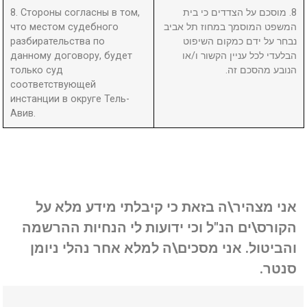
8. Стороны согласны в том,
8. מוסכם על הצדדים כי בית
что местом судебного
המשפט המוסמך במחוז תל אביב
разбирательства по
נבחר על ידם כמקום השיפוט
данному договору, будет
הבלעדי לכל עניין הקשור ו/או
только суд
הנובע מהסכם זה.
соответствующей
инстанции в округе Тель-
Авив.
אני מצהיר\ה בזאת כי קיבלתי מידע מלא על
הקורס\ים הנ"ל וכי ידועות לי הנחיות ההרשמה
והביטול. אני מסכים\ה למלא אחר נהלי ניומן
סנטר.