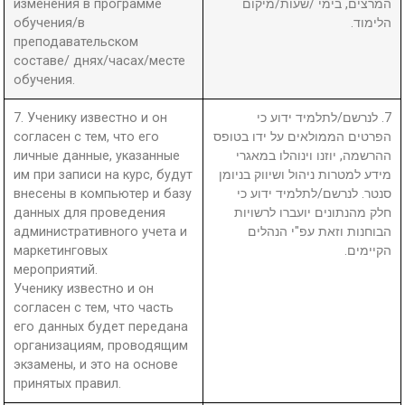
изменения в программе
המרצים, בימי /שעות/מיקום
обучения/в
הלימוד.
преподавательском
составе/ днях/часах/месте
обучения.
7. Ученику известно и он
7. לנרשם/לתלמיד ידוע כי
согласен с тем, что его
הפרטים הממולאים על ידו בטופס
личные данные, указанные
ההרשמה, יוזנו וינוהלו במאגרי
им при записи на курс, будут
מידע למטרות ניהול ושיווק בניומן
внесены в компьютер и базу
סנטר. לנרשם/לתלמיד ידוע כי
данных для проведения
חלק מהנתונים יועברו לרשויות
административного учета и
הבוחנות וזאת עפ"י הנהלים
маркетинговых
הקיימים.
мероприятий.
Ученику известно и он
согласен с тем, что часть
его данных будет передана
организациям, проводящим
экзамены, и это на основе
принятых правил.