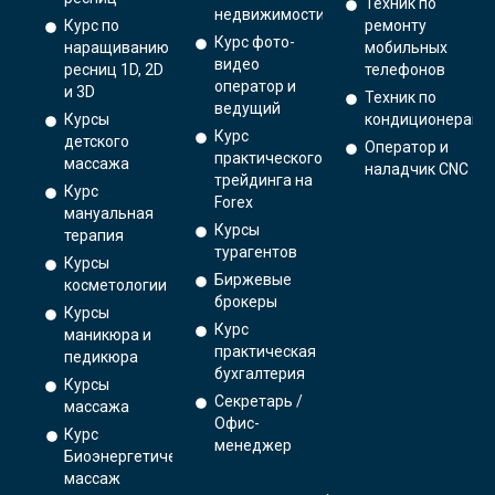
Техник по
недвижимости
Курс по
ремонту
Курс фото-
наращиванию
мобильных
видео
ресниц 1D, 2D
телефонов
оператор и
и 3D
Техник по
ведущий
Курсы
кондиционерам
Курс
детского
Оператор и
практического
массажа
наладчик CNC
трейдинга на
Курс
Forex
мануальная
Курсы
терапия
турагентов
Курсы
Биржевые
косметологии
брокеры
Курсы
Курс
маникюра и
практическая
педикюра
бухгалтерия
Курсы
Секретарь /
массажа
Офис-
Курс
менеджер
Биоэнергетический
массаж