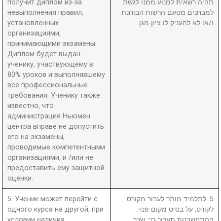
получит диплом из-за
תהיה רשאית למנוע ממנו לגשת
невыполнения правил,
למבחנים מטעם הרשות הבוחנת
установленных
ו/או לא להעניק לו ציון מגן.
организациями,
принимающими экзамены.
Диплом будет выдан
ученику, участвующему в
80% уроков и выполнявшему
все профессиональные
требования. Ученику также
известно, что
администрация Ньюмен
центра вправе не допустить
его на экзамены,
проводимые компетентными
организациями, и /или не
предоставить ему защитной
оценки.
5. Ученик может перейти с
5. לתלמיד מותר לעבור מקורס
одного курса на другой, при
לקורס, על בסיס מקום פנוי.
условии наличия
ההתחשבנות תערוך כך: שכר