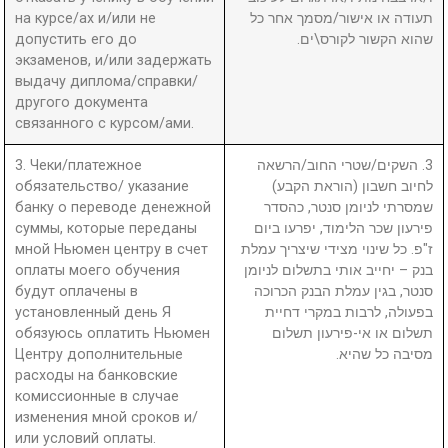
на курсе/ах и/или не
תעודה או אישור/מסמך אחר כל
допустить его до
שהוא הקשור לקורס\ים.
экзаменов, и/или задержать
выдачу диплома/справки/
другого документа
связанного с курсом/ами.
3. Чеки/платежное
3. השקים/שטרי החוב/הרשאה
обязательство/ указание
לחיוב חשבון (הוראת הקבע)
банку о переводе денежной
שמסרתי לניומן סנטר, כהסדר
суммы, которые переданы
פירעון שכר הלימוד, יפרעו ביום
мной Ньюмен центру в счет
ז"פ. כל שינוי מצידי שיצריך עמלת
оплаты моего обучения
בנק – יחייב אותי בתשלום לניומן
будут оплачены в
סנטר, בגין עמלת הבנק הכרוכה
установленный день Я
בפעולה, לרבות במקרי דחיית
обязуюсь оплатить Ньюмен
תשלום או אי-פירעון תשלום
Центру дополнительные
מסיבה כל שהיא.
расходы на банковские
комиссионные в случае
изменения мной сроков и/
или условий оплаты.