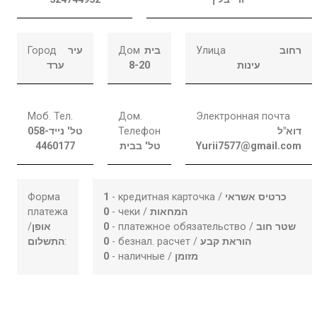
Город
עיר
Дом
בית
Улица
רחוב
ערד
8-20
עינות
Моб. Тел.
Дом.
Электронная почта
058-
טל' נייד
Телефон
דוא"ל
4460177
טל' בבית
Yurii7577@gmail.com
Форма
1
- кредитная карточка /
כרטיס אשראי
платежа
0
- чеки /
המחאות
/
אופן
0
- платежное обязательство /
שטר חוב
התשלום
:
0
- безнал. расчет /
הוראת קבע
0
- наличные /
מזומן