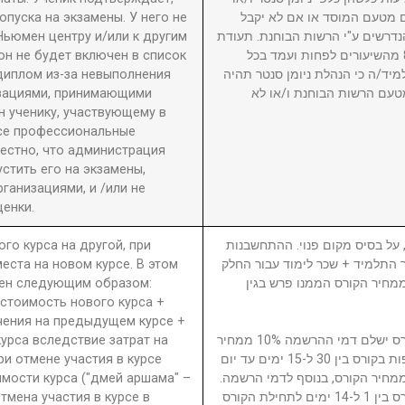
пуска на экзамены. У него не
ם מטעם המוסד או אם לא יקבל
Ньюмен центру и/или к другим
דרשים ע"י הרשות הבוחנת. תעודת
он не будет включен в список
גמר תוענק לתלמיד שהשתתף ב-80% מהשיעורים לפחות ועמד בכל
диплом из-за невыполнения
מיד/ה כי הנהלת ניומן סנטר תהיה
изациями, принимающими
טעם הרשות הבוחנת ו/או לא
 ученику, участвующему в
се профессиональные
вестно, что администрация
стить его на экзамены,
анизациями, и /или не
енки.
ого курса на другой, при
5. ל בסיס מקום פנוי. ההתחשבנות
еста на новом курсе. В этом
בר התלמיד + שכר לימוד עבור החלק
ден следующим образом:
סי בגין הקורס ממנו פרש + 40% ממחיר הקורס הממנו פרש בגין
 стоимость нового курса +
чения на предыдущем курсе +
урса вследствие затрат на
נרשם/תלמיד המבטל השתתפות בקורס ישלם דמי ההרשמה 10% ממחיר
ри отмене участия в курсе
הקורס. נרשם/תלמיד המבטל השתתפות בקורס בין 30 ל-15 ימים עד יום
имости курса ("дмей аршама" –
ילת הקורס ישלם דמי ביטול 15% ממחיר הקורס, בנוסף לדמי הרשמה
Отмена участия в курсе в
נרשם/תלמיד המבטל השתתפות בקורס בין 1 ל-14 ימים לתחילת הקורס