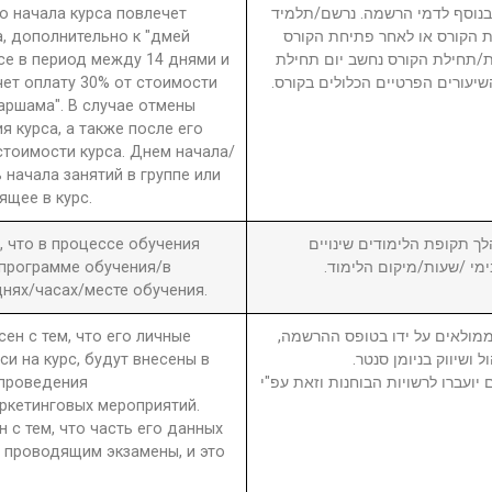
о начала курса повлечет
ממחיר הקורס, בנוסף לדמי הרשמה. נרשם/תלמיד
а, дополнительно к "дмей
 הקורס או לאחר פתיחת הקורס
рсе в период между 14 днями и
חת/תחילת הקורס נחשב יום תחילת
чет оплату 30% от стоимости
שיעורים הפרטיים הכלולים בקורס
 аршама". В случае отмены
я курса, а также после его
стоимости курса. Днем начала/
 начала занятий в группе или
ящее в курс.
а, что в процессе обучения
6. ך תקופת הלימודים שינויים
 программе обучения/в
בימי /שעות/מיקום הלימוד
нях/часах/месте обучения.
сен с тем, что его личные
7. מולאים על ידו בטופס ההרשמה
си на курс, будут внесены в
ול ושיווק בניומן סנטר
 проведения
יועברו לרשויות הבוחנות וזאת עפ"י
ркетинговых мероприятий.
н с тем, что часть его данных
 проводящим экзамены, и это