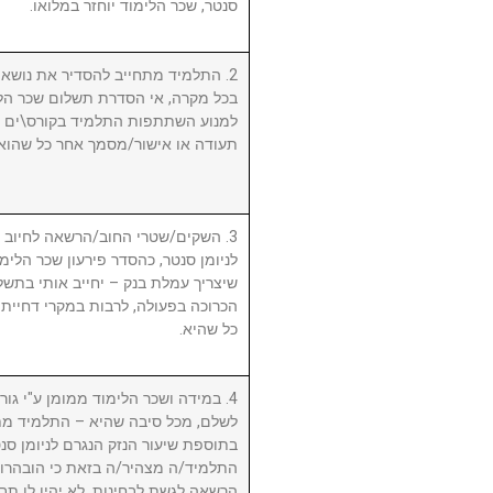
סנטר, שכר הלימוד יוחזר במלואו.
התלמיד מתחייב להסדיר את נושא שכ.
בכל מקרה, אי הסדרת תשלום שכר הלי
למנוע השתתפות התלמיד בקורס\ים ו/א
תעודה או אישור/מסמך אחר כל שהוא.
השקים/שטרי החוב/הרשאה לחיוב חשב
לניומן סנטר, כהסדר פירעון שכר הלימוד
שיצריך עמלת בנק – יחייב אותי בתשלו
הכרוכה בפעולה, לרבות במקרי דחיית 
כל שהיא.
במידה ושכר הלימוד ממומן ע"י גורם ח
לשלם, מכל סיבה שהיא – התלמיד מת
בתוספת שיעור הנזק הנגרם לניומן .
התלמיד/ה מצהיר/ה בזאת כי הובהרו 
הרשאה לגשת לבחינות. לא יהיו לו תבי