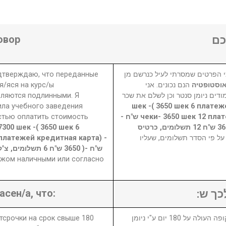
овор
ם
одтверждаю, что переданные
 הפרטים שמסרתי לעיל כנרשם מן
я/яся на курс/ы
הנם נכונים. אני
ואוסטופטיה
вляются подлинными. Я
דים ניומן סנטר וכן לשלם את שכר
ила учебного заведения
7300 шек -( 3650 шек 6 плате
стью оплатить стоимость
чеки- 3650 шек 12 платежей кредитная карта) - 7300 ש"ח -
7300 шек -( 3650 шек 6
( 3650 ש"ח 6 תשלומים, צ'קים - 3650 ש"ח 12 תשלומים, כרטיס
платежей кредитная карта) -
₪  פי הסדר תשלומים, שעליו
ежом наличными или согласно
асен/а, что:
לכך ש
отсрочки на срок свыше 180
1. במידה ויבוטל או יידחה הקורס לתקופה העולה על 180 יום ע"י ניומן