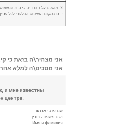
מוסכם על הצדדים כי בית המשפט המ
ידם כמקום השיפוט הבלעדי לכל עניי.
אני מצהיר\ה בזאת כי קי.
אני מסכים\ה למלא אחר .
, и мне известны
н центра.
שם פרטי
ארתור
ושם משפחה
רודין
Имя и фамилия