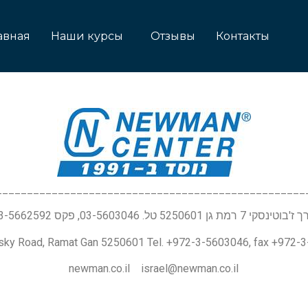
авная
Наши курсы
Отзывы
Контакты
__________________________________________________
טינסקי 7 רמת גן 5250601 טל. 03-5603046, פקס 03-5662592
nsky Road, Ramat Gan 5250601 Tel. +972-3-5603046, fax +972-
newman.co.il israel@newman.co.il