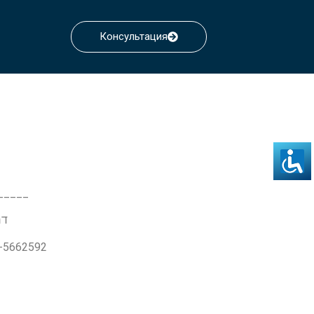
Консультация
_____
דרך ז'בו
3-5662592