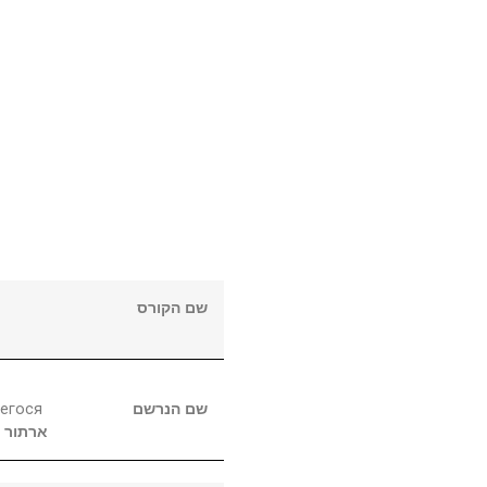
שם הקורס
егося
שם הנרשם
ארתור
ר