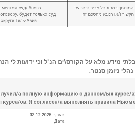
то местом судебного
8. וסמך במחוז תל אביב נבחר על
оговору, будет только суд
ן הקשור ו/או הנובע מהסכם זה
округе Тель-Авив.
בלתי מידע מלא על הקורס\ים הנ"ל וכי ידועות לי ה
נהלי ניומן סנטר
олучил/а полную информацию о данном/ых курсе/ах
ы курса/ов. Я согласен/а выполнять правила Ньюме
03.12.2025
:תאריך
Дата