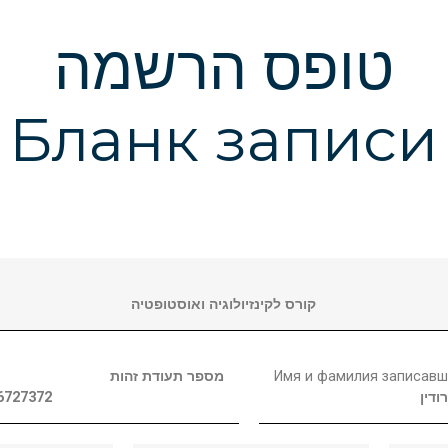
טופס הרשמה
Бланк записи
קורס לקינזיולוגיה ואוסטופטיה
מספר תעודת זהות
Имя и фамилия записавш
6727372
ודין