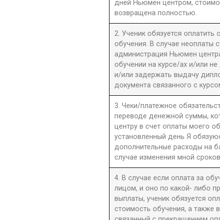
дней Ньюмен центром, стоимо
возвращена полностью.
2. Ученик обязуется оплатить
обучения. В случае неоплаты 
администрация Ньюмен центра 
обучении на курсе/ах и/или не
и/или задержать выдачу дипл
документа связанного с курсо
3. Чеки/платежное обязательст
переводе денежной суммы, к
центру в счет оплаты моего о
установленный день Я обязую
дополнительные расходы на б
случае изменения мной сроков
4. В случае если оплата за об
лицом, и оно по какой- либо 
выплаты, ученик обязуется оп
стоимость обучения, а также 
связанный с прекращением оп