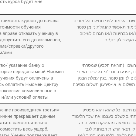
сть курса будет мне
 стоимость курсов до начала
2. ר הלימוד לפני תחילת הלימודים
стоимости обучения
מוד תאפשר להנהלת ניומן סנטר
вправе отказать ученику в
ו בבחינות ו/או תגרום לעיכוב
 допустить его до экзаменов,
 הקשור לקורס\ים
ома/справки/другого
м/ами.
во/ указание банку о
3. ון (הוראת הקבע) שמסרתי
оторые переданы мной Ньюмен
, יפרעו ביום ז"פ. כל שינוי מצידי
бучения будут оплачены в
ם לניומן סנטר, בגין עמלת הבנק
сь оплатить Ньюмен Центру
תשלום או אי-פירעון תשלום מסיבה
анковские комиссионные в
 и/или условий оплаты.
учение производится третьим
4. יצוני כל שהוא והוא מפסיק
причине прекращает данные
חייב לשלם בעצמו את שכר הלימוד
латить самостоятельно
סנטר כתוצאה מהפסקת תשלום זה
возместить весь ущерб,
לו תנאי הרשות הבוחנת לגבי
латы. Ученик подтверждает,
עות כלשהן כלפי ניומן סנטר ו/או