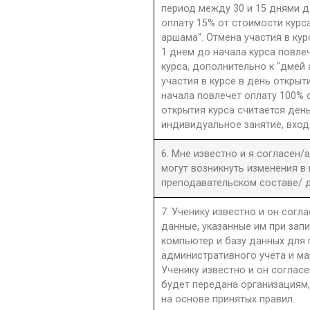
период между 30 и 15 днями д
оплату 15% от стоимости курс
аршама". Отмена участия в ку
1 днем до начала курса повле
курса, дополнительно к "дмей
участия в курсе в день открыти
начала повлечет оплату 100% 
открытия курса считается день
индивидуальное занятие, вход
6. Мне известно и я согласен/
могут возникнуть изменения в
преподавательском составе/ д
7. Ученику известно и он согла
данные, указанные им при запи
компьютер и базу данных для
административного учета и ма
Ученику известно и он согласе
будет передана организациям,
на основе принятых правил.