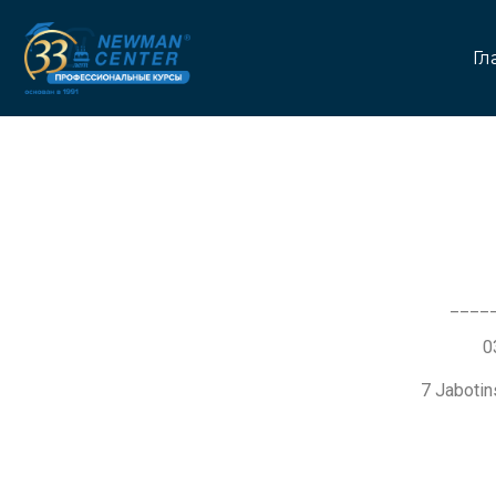
Гл
____
7 Jaboti