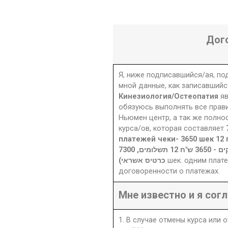
Дог
Я, ниже подписавшийся/ая, п
мной данные, как записавшийс
Кинезиология/Остеопатия
я
обязуюсь выполнять все прав
Ньюмен центр, а так же полно
курса/ов, которая составляет
платежей чеки- 3650 шек 12 
7300 ש"ח -( 3650 ש"ח 6 תשלומים, צ'קים - 3650 ש"ח 12 תשלומים,
כרטיס אשראי)
шек. одним плат
договоренности о платежах.
Мне известно и я согл
1. В случае отмены курса или 