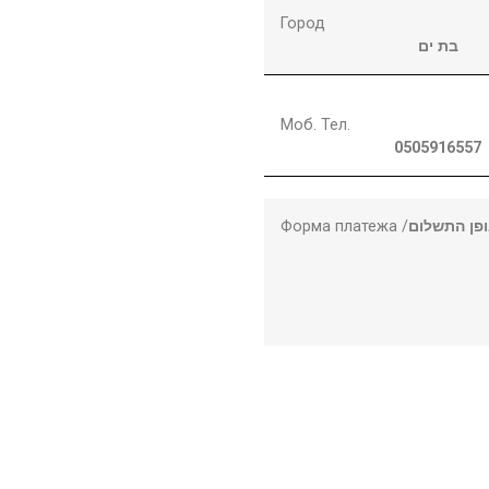
Город
בת ים
Моб. Тел.
0505916557
Форма платежа /
פן התשלום