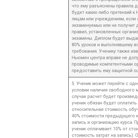
что ему разъяснены правила до
будет каких-либо претензий к 
лицам или учреждениям, если 
экзаменуемых или не получит 
правил, установленных орган
экзамены. Диплом будет выдан
80% уроков и выполнявшему в
требования. Ученику также из
Ньюмен центра вправе не допу
проводимые компетентными орг
предоставить ему защитной оц
5. Ученик может перейти с одн
условии наличия свободного м
случае расчет будет произве
ученик обязан будет оплатить
относительная стоимость обу
40% стоимости предыдущего к
запись и организацию курса. П
ученик оплачивает 10% от сто
стоимость затрат на запись). 