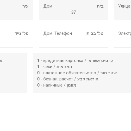
עיר
Дом
בית
Улица
37
טל' נייד
Дом. Телефон
טל' בבית
Элект
או
:
1
- кредитная карточка /
כרטיס אשראי
1
- чеки /
המחאות
0
- платежное обязательство /
שטר חוב
0
- безнал. расчет /
הוראת קבע
0
- наличные /
מזומן