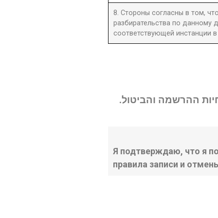
8. Стороны согласны в том, ч
разбирательства по данному д
соответствующей инстанции в 
נחיות ההרשמה והביטול
Я подтверждаю, что я п
правила записи и отмен