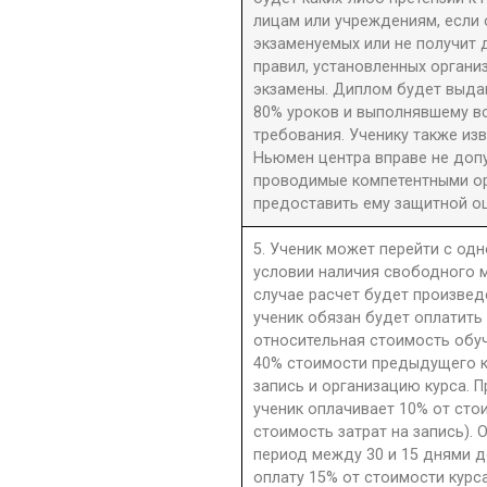
лицам или учреждениям, если 
экзаменуемых или не получит 
правил, установленных орган
экзамены. Диплом будет выдан
80% уроков и выполнявшему в
требования. Ученику также из
Ньюмен центра вправе не допу
проводимые компетентными орг
предоставить ему защитной оц
5. Ученик может перейти с одн
условии наличия свободного м
случае расчет будет произве
ученик обязан будет оплатить
относительная стоимость обу
40% стоимости предыдущего к
запись и организацию курса. П
ученик оплачивает 10% от сто
стоимость затрат на запись). 
период между 30 и 15 днями д
оплату 15% от стоимости курс