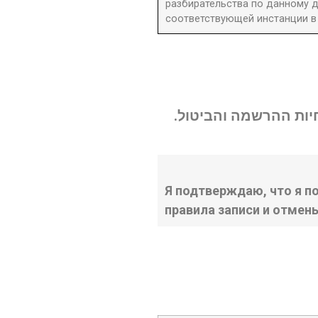
разбирательства по данному д
соответствующей инстанции в 
נחיות ההרשמה והביטול
Я подтверждаю, что я п
правила записи и отмен