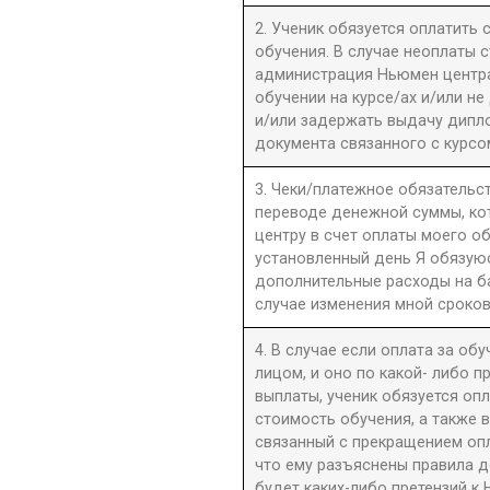
2. Ученик обязуется оплатить
обучения. В случае неоплаты 
администрация Ньюмен центра 
обучении на курсе/ах и/или не
и/или задержать выдачу дипл
документа связанного с курсо
3. Чеки/платежное обязательст
переводе денежной суммы, к
центру в счет оплаты моего о
установленный день Я обязую
дополнительные расходы на б
случае изменения мной сроков
4. В случае если оплата за об
лицом, и оно по какой- либо 
выплаты, ученик обязуется оп
стоимость обучения, а также 
связанный с прекращением оп
что ему разъяснены правила до
будет каких-либо претензий к 