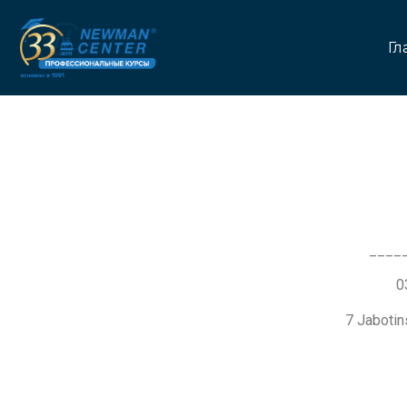
Гл
____
7 Jaboti