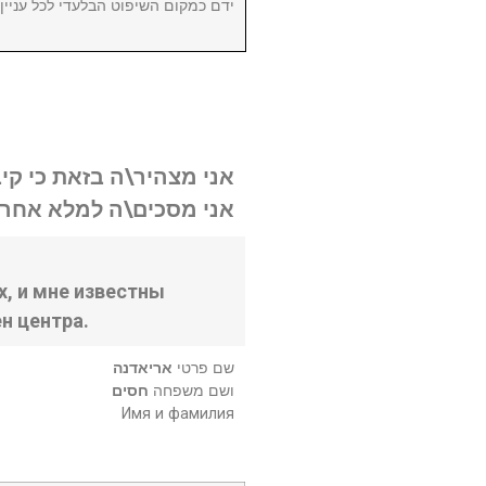
ידם כמקום השיפוט הבלעדי לכל עניי.
אני מצהיר\ה בזאת כי קי.
אני מסכים\ה למלא אחר .
, и мне известны
н центра.
שם פרטי
אריאדנה
ושם משפחה
חסים
Имя и фамилия