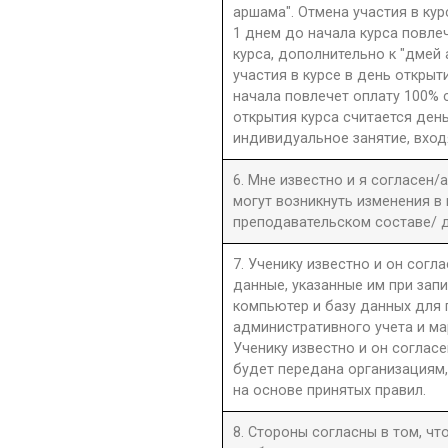
аршама". Отмена участия в ку
1 днем до начала курса повле
курса, дополнительно к "дмей
участия в курсе в день открыти
начала повлечет оплату 100% 
открытия курса считается день
индивидуальное занятие, вход
6. Мне известно и я согласен/
могут возникнуть изменения в
преподавательском составе/ д
7. Ученику известно и он согла
данные, указанные им при запи
компьютер и базу данных для
административного учета и ма
Ученику известно и он согласе
будет передана организациям,
на основе принятых правил.
8. Стороны согласны в том, ч