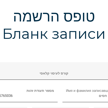
טופס הרשמה
Бланк записи
קורס לעיסוי קלאסי
מספר תעודת זהות
Имя и фамилия записавш
5765036
חסים