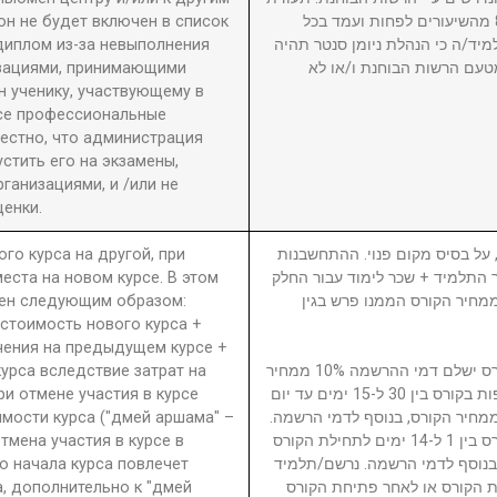
он не будет включен в список
גמר תוענק לתלמיד שהשתתף ב-80% מהשיעורים לפחות ועמד בכל
диплом из-за невыполнения
מיד/ה כי הנהלת ניומן סנטר תהיה
изациями, принимающими
טעם הרשות הבוחנת ו/או לא
 ученику, участвующему в
се профессиональные
вестно, что администрация
стить его на экзамены,
анизациями, и /или не
енки.
ого курса на другой, при
5. ל בסיס מקום פנוי. ההתחשבנות
еста на новом курсе. В этом
בר התלמיד + שכר לימוד עבור החלק
ден следующим образом:
סי בגין הקורס ממנו פרש + 40% ממחיר הקורס הממנו פרש בגין
 стоимость нового курса +
чения на предыдущем курсе +
урса вследствие затрат на
נרשם/תלמיד המבטל השתתפות בקורס ישלם דמי ההרשמה 10% ממחיר
ри отмене участия в курсе
הקורס. נרשם/תלמיד המבטל השתתפות בקורס בין 30 ל-15 ימים עד יום
имости курса ("дмей аршама" –
ילת הקורס ישלם דמי ביטול 15% ממחיר הקורס, בנוסף לדמי הרשמה
Отмена участия в курсе в
נרשם/תלמיד המבטל השתתפות בקורס בין 1 ל-14 ימים לתחילת הקורס
о начала курса повлечет
ממחיר הקורס, בנוסף לדמי הרשמה. נרשם/תלמיד
а, дополнительно к "дмей
 הקורס או לאחר פתיחת הקורס