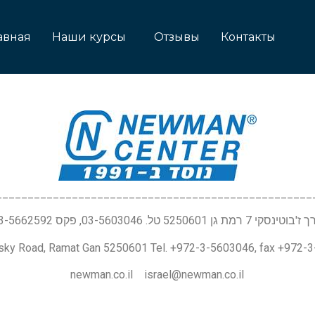
авная
Наши курсы
Отзывы
Контакты
__________________________________________________
טינסקי 7 רמת גן 5250601 טל. 03-5603046, פקס 03-5662592
nsky Road, Ramat Gan 5250601 Tel. +972-3-5603046, fax +972-
newman.co.il israel@newman.co.il