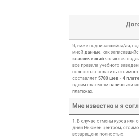
Дог
Я, ниже подписавшийся/ая, п
мной данные, как записавшийс
классический
являются подл
все правила учебного заведен
полностью оплатить стоимость
составляет
одним платежом наличными ил
платежах.
Мне известно и я согл
1. В случае отмены курса или 
дней Ньюмен центром, стоимо
возвращена полностью.