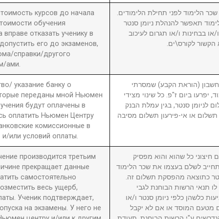
 стоимость курсов до начала
2. ר הלימוד לפני תחילת הלימודים
стоимости обучения
מוד תאפשר להנהלת ניומן סנטר
вправе отказать ученику в
ו בבחינות ו/או תגרום לעיכוב
 допустить его до экзаменов,
 הקשור לקורס\ים
ома/справки/другого
м/ами.
во/ указание банку о
3. ון (הוראת הקבע) שמסרתי
оторые переданы мной Ньюмен
, יפרעו ביום ז"פ. כל שינוי מצידי
бучения будут оплачены в
ם לניומן סנטר, בגין עמלת הבנק
сь оплатить Ньюмен Центру
תשלום או אי-פירעון תשלום מסיבה
анковские комиссионные в
 и/или условий оплаты.
учение производится третьим
4. יצוני כל שהוא והוא מפסיק
причине прекращает данные
חייב לשלם בעצמו את שכר הלימוד
латить самостоятельно
סנטר כתוצאה מהפסקת תשלום זה
возместить весь ущерб,
לו תנאי הרשות הבוחנת לגבי
латы. Ученик подтверждает,
עות כלשהן כלפי ניומן סנטר ו/או
пуска на экзамены. У него не
ם מטעם המוסד או אם לא יקבל
Ньюмен центру и/или к другим
דרשים ע"י הרשות הבוחנת. תעודת