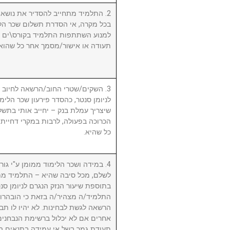
התלמיד מתחייב להסדיר את נושא שכ.
בכל מקרה, אי הסדרת תשלום שכר הלי
למנוע השתתפות התלמיד בקורס\ים ו/א
תעודה או אישור/מסמך אחר כל שהוא.
השקים/שטרי החוב/הרשאה לחיוב חשב
לניומן סנטר, כהסדר פירעון שכר הלימוד
שיצריך עמלת בנק – יחייב אותי בתשלו
הכרוכה בפעולה, לרבות במקרי דחיית 
כל שהיא.
במידה ושכר הלימוד ממומן ע"י גורם ח
לשלם, מכל סיבה שהיא – התלמיד מת
בתוספת שיעור הנזק הנגרם לניומן .
התלמיד/ה מצהיר/ה בזאת כי הובהרו 
הרשאה לגשת לבחינות. לא יהיו לו תבי
אחרים אם לא יכלול ברשימת הנבחני
תעודת גמר בשל אי עמידה בתנאים הנ