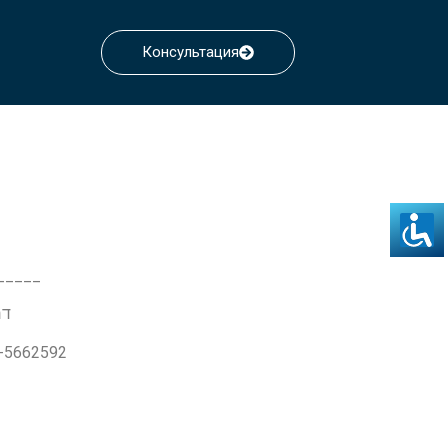
Консультация
_____
דרך ז'בו
3-5662592