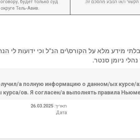
оговору, будет только суд
ן הקשור ו/או הנובע מהסכם זה
округе Тель-Авив.
בלתי מידע מלא על הקורס\ים הנ"ל וכי ידועות לי ה
נהלי ניומן סנטר
олучил/а полную информацию о данном/ых курсе/ах
ы курса/ов. Я согласен/а выполнять правила Ньюме
26.03.2025
:תאריך
Дата