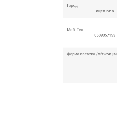
Город
פתח תקווה
Моб. Тел.
0508357153
Форма платежа /
פן התשלום