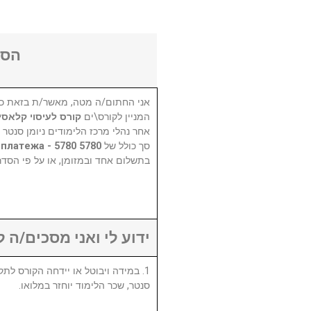
הסכ
אני החתום/ה מטה, מאשר/ת בזאת כי
המניין לקורס\ים
קורס לעיסוי קלאסי
אחר נהלי מרכז הלימודים ניומן סנטר,
סך כולל של
5780 шек - 4 платежа - 5780 ש"ח - 4 תשלומים
בתשלום אחד ובמזומן, או על פי הסד.
ידוע לי ואני מסכים/ה :
סנטר, שכר הלימוד יוחזר במלואו.