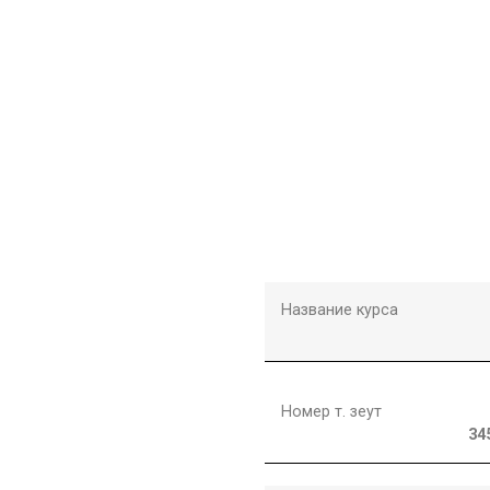
Название курса
Номер т. зеут
34