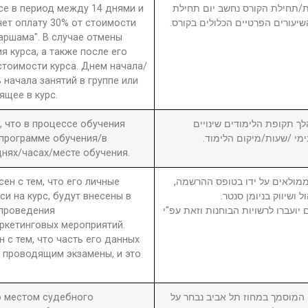
рсе в период между 14 днями и
חת/תחילת הקורס נחשב יום תחילת
чет оплату 30% от стоимости
שיעורים הפרטיים הכלולים בקורס
 аршама". В случае отмены
я курса, а также после его
стоимости курса. Днем начала/
 начала занятий в группе или
ящее в курс.
а, что в процессе обучения
6. ך תקופת הלימודים שינויים
 программе обучения/в
בימי /שעות/מיקום הלימוד
нях/часах/месте обучения.
сен с тем, что его личные
7. מולאים על ידו בטופס ההרשמה
си на курс, будут внесены в
ול ושיווק בניומן סנטר
 проведения
יועברו לרשויות הבוחנות וזאת עפ"י
ркетинговых мероприятий.
н с тем, что часть его данных
 проводящим экзамены, и это
то местом судебного
8. וסמך במחוז תל אביב נבחר על