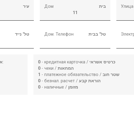
עיר
Дом
בית
Улица
11
טל' נייד
Дом. Телефон
טל' בבית
Элект
או
:
0
- кредитная карточка /
כרטיס אשראי
0
- чеки /
המחאות
1
- платежное обязательство /
שטר חוב
0
- безнал. расчет /
הוראת קבע
0
- наличные /
מזומן