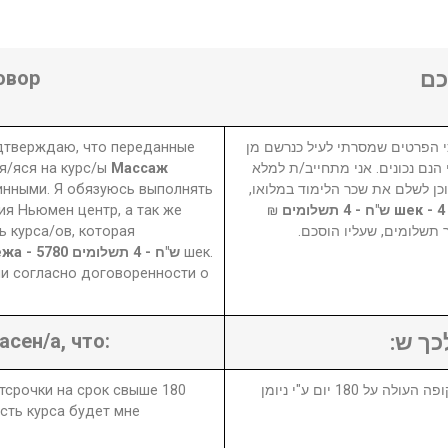
овор
ם
одтверждаю, что переданные
 הפרטים שמסרתי לעיל כנרשם מן
я/яся на курс/ы
Массаж
הנם נכונים. אני מתחייב/ת למלא
инными. Я обязуюсь выполнять
 וכן לשלם את שכר הלימוד במלואו
ия Ньюмен центр, а так же
₪
 курса/ов, которая
ר תשלומים, שעליו הוסכם
5780 шек - 4 платежа - 5780 ש"ח - 4 תשלומים
шек.
и согласно договоренности о
асен/а, что:
לכך ש
отсрочки на срок свыше 180
1. במידה ויבוטל או יידחה הקורס לתקופה העולה על 180 יום ע"י ניומן
сть курса будет мне